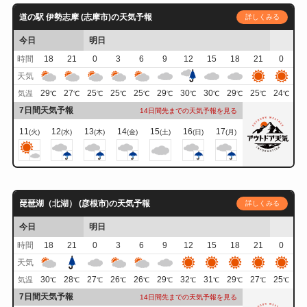
道の駅 伊勢志摩 (志摩市)の天気予報
詳しくみる
今日
明日
時間
18
21
0
3
6
9
12
15
18
21
0
天気
29
27
25
25
25
29
30
30
29
25
24
気温
℃
℃
℃
℃
℃
℃
℃
℃
℃
℃
℃
7日間天気予報
14日間先までの天気予報を見る
11
12
13
14
15
16
17
(火)
(水)
(木)
(金)
(土)
(日)
(月)
琵琶湖（北湖） (彦根市)の天気予報
詳しくみる
今日
明日
時間
18
21
0
3
6
9
12
15
18
21
0
天気
30
28
27
26
26
29
32
31
29
27
25
気温
℃
℃
℃
℃
℃
℃
℃
℃
℃
℃
℃
7日間天気予報
14日間先までの天気予報を見る