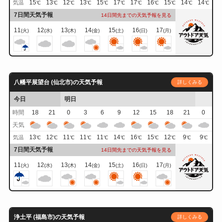
15
13
12
13
15
17
17
16
15
14
14
気温
℃
℃
℃
℃
℃
℃
℃
℃
℃
℃
℃
7日間天気予報
14日間先までの天気予報を見る
11
12
13
14
15
16
17
(火)
(水)
(木)
(金)
(土)
(日)
(月)
八幡平展望台 (仙北市)の天気予報
詳しくみる
今日
明日
時間
18
21
0
3
6
9
12
15
18
21
0
天気
13
12
11
11
11
14
16
15
12
9
9
気温
℃
℃
℃
℃
℃
℃
℃
℃
℃
℃
℃
7日間天気予報
14日間先までの天気予報を見る
11
12
13
14
15
16
17
(火)
(水)
(木)
(金)
(土)
(日)
(月)
浄土平 (福島市)の天気予報
詳しくみる