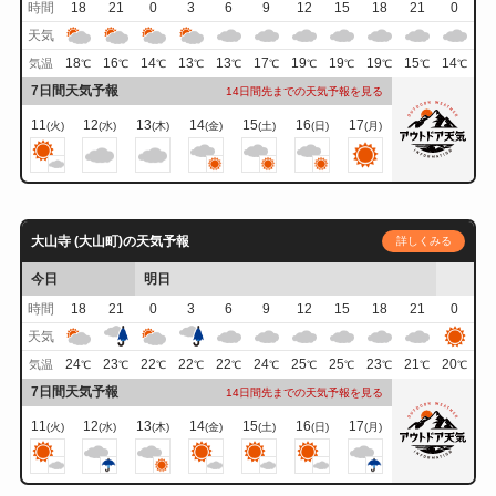
時間
18
21
0
3
6
9
12
15
18
21
0
天気
18
16
14
13
13
17
19
19
19
15
14
気温
℃
℃
℃
℃
℃
℃
℃
℃
℃
℃
℃
7日間天気予報
14日間先までの天気予報を見る
11
12
13
14
15
16
17
(火)
(水)
(木)
(金)
(土)
(日)
(月)
大山寺 (大山町)の天気予報
詳しくみる
今日
明日
時間
18
21
0
3
6
9
12
15
18
21
0
天気
24
23
22
22
22
24
25
25
23
21
20
気温
℃
℃
℃
℃
℃
℃
℃
℃
℃
℃
℃
7日間天気予報
14日間先までの天気予報を見る
11
12
13
14
15
16
17
(火)
(水)
(木)
(金)
(土)
(日)
(月)