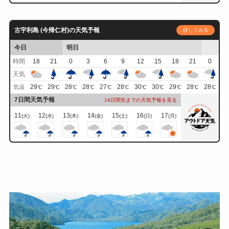
古宇利島 (今帰仁村)の天気予報
詳しくみる
今日
明日
時間
18
21
0
3
6
9
12
15
18
21
0
天気
29
29
28
28
27
28
30
30
29
28
28
気温
℃
℃
℃
℃
℃
℃
℃
℃
℃
℃
℃
7日間天気予報
14日間先までの天気予報を見る
11
12
13
14
15
16
17
(火)
(水)
(木)
(金)
(土)
(日)
(月)