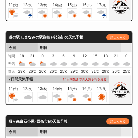
11
12
13
14
15
16
17
(火)
(水)
(木)
(金)
(土)
(日)
(月)
道の駅 しまなみの駅御島 (今治市)の天気予報
詳しくみる
今日
明日
時間
18
21
0
3
6
9
12
15
18
21
0
天気
29
26
26
26
25
29
30
31
29
26
25
気温
℃
℃
℃
℃
℃
℃
℃
℃
℃
℃
℃
7日間天気予報
14日間先までの天気予報を見る
11
12
13
14
15
16
17
(火)
(水)
(木)
(金)
(土)
(日)
(月)
瓶ヶ森白石小屋 (西条市)の天気予報
詳しくみる
今日
明日