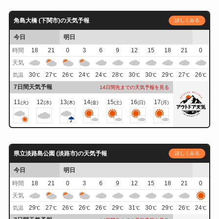
角島大橋 (下関市)の天気予報
詳しくみる
今日
明日
時間
18
21
0
3
6
9
12
15
18
21
0
天気
30
27
26
24
24
28
30
30
29
27
26
気温
℃
℃
℃
℃
℃
℃
℃
℃
℃
℃
℃
7日間天気予報
14日間先までの天気予報を見る
11
12
13
14
15
16
17
(火)
(水)
(木)
(金)
(土)
(日)
(月)
県立淡路島公園 (淡路市)の天気予報
詳しくみる
今日
明日
時間
18
21
0
3
6
9
12
15
18
21
0
天気
29
27
26
26
26
29
31
30
29
26
24
気温
℃
℃
℃
℃
℃
℃
℃
℃
℃
℃
℃