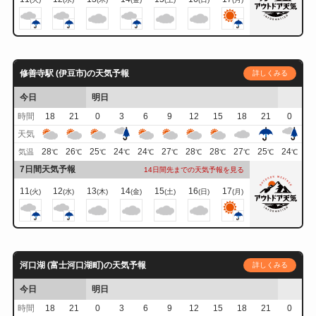
修善寺駅 (伊豆市)の天気予報
詳しくみる
今日
明日
時間
18
21
0
3
6
9
12
15
18
21
0
天気
28
26
25
24
24
27
28
28
27
25
24
気温
℃
℃
℃
℃
℃
℃
℃
℃
℃
℃
℃
7日間天気予報
14日間先までの天気予報を見る
11
12
13
14
15
16
17
(火)
(水)
(木)
(金)
(土)
(日)
(月)
河口湖 (富士河口湖町)の天気予報
詳しくみる
今日
明日
時間
18
21
0
3
6
9
12
15
18
21
0