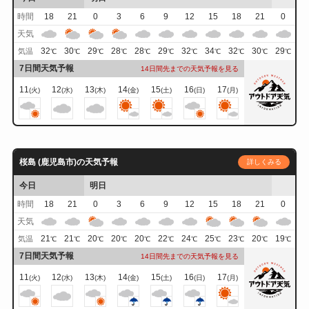
時間
18
21
0
3
6
9
12
15
18
21
0
天気
32
30
29
28
28
29
32
34
32
30
29
気温
℃
℃
℃
℃
℃
℃
℃
℃
℃
℃
℃
7日間天気予報
14日間先までの天気予報を見る
11
12
13
14
15
16
17
(火)
(水)
(木)
(金)
(土)
(日)
(月)
桜島 (鹿児島市)の天気予報
詳しくみる
今日
明日
時間
18
21
0
3
6
9
12
15
18
21
0
天気
21
21
20
20
20
22
24
25
23
20
19
気温
℃
℃
℃
℃
℃
℃
℃
℃
℃
℃
℃
7日間天気予報
14日間先までの天気予報を見る
11
12
13
14
15
16
17
(火)
(水)
(木)
(金)
(土)
(日)
(月)