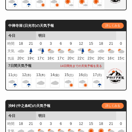
中禅寺湖 (日光市)の天気予報
詳しくみる
今日
明日
時間
18
21
0
3
6
9
12
15
18
21
0
天気
20
19
17
16
17
20
22
23
20
16
15
気温
℃
℃
℃
℃
℃
℃
℃
℃
℃
℃
℃
7日間天気予報
14日間先までの天気予報を見る
11
12
13
14
15
16
17
(火)
(水)
(木)
(金)
(土)
(日)
(月)
渋峠 (中之条町)の天気予報
詳しくみる
今日
明日
時間
18
21
0
3
6
9
12
15
18
21
0
天気