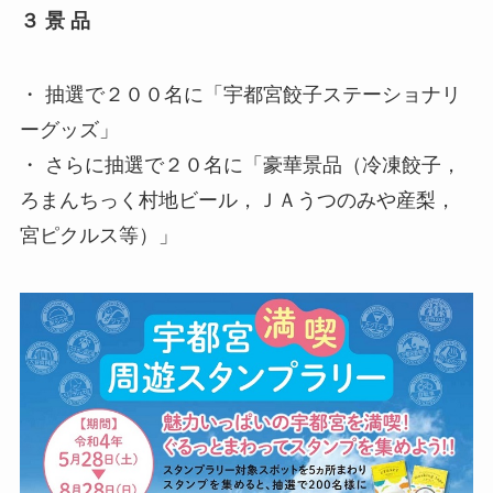
３ 景 品
・ 抽選で２００名に「宇都宮餃子ステーショナリ
ーグッズ」
・ さらに抽選で２０名に「豪華景品（冷凍餃子，
ろまんちっく村地ビール，ＪＡうつのみや産梨，
宮ピクルス等）」