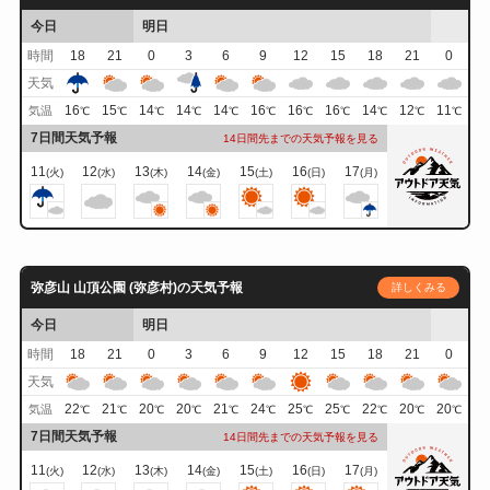
今日
明日
時間
18
21
0
3
6
9
12
15
18
21
0
天気
16
15
14
14
14
16
16
16
14
12
11
気温
℃
℃
℃
℃
℃
℃
℃
℃
℃
℃
℃
7日間天気予報
14日間先までの天気予報を見る
11
12
13
14
15
16
17
(火)
(水)
(木)
(金)
(土)
(日)
(月)
弥彦山 山頂公園 (弥彦村)の天気予報
詳しくみる
今日
明日
時間
18
21
0
3
6
9
12
15
18
21
0
天気
22
21
20
20
21
24
25
25
22
20
20
気温
℃
℃
℃
℃
℃
℃
℃
℃
℃
℃
℃
7日間天気予報
14日間先までの天気予報を見る
11
12
13
14
15
16
17
(火)
(水)
(木)
(金)
(土)
(日)
(月)