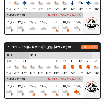
天気
25
22
21
20
20
25
28
26
23
21
20
気温
℃
℃
℃
℃
℃
℃
℃
℃
℃
℃
℃
7日間天気予報
14日間先までの天気予報を見る
11
12
13
14
15
16
17
(火)
(水)
(木)
(金)
(土)
(日)
(月)
ビーナスライン霧ヶ峰富士見台 (諏訪市)の天気予報
詳しくみる
今日
明日
時間
18
21
0
3
6
9
12
15
18
21
0
天気
20
17
16
15
16
19
23
25
21
16
13
気温
℃
℃
℃
℃
℃
℃
℃
℃
℃
℃
℃
7日間天気予報
14日間先までの天気予報を見る
11
12
13
14
15
16
17
(火)
(水)
(木)
(金)
(土)
(日)
(月)