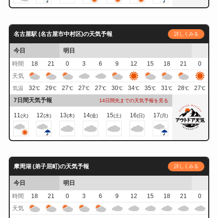
名古屋駅 (名古屋市中村区)の天気予報
詳しくみる
今日
明日
時間
18
21
0
3
6
9
12
15
18
21
0
天気
32
29
27
27
27
30
34
35
31
28
27
気温
℃
℃
℃
℃
℃
℃
℃
℃
℃
℃
℃
7日間天気予報
14日間先までの天気予報を見る
11
12
13
14
15
16
17
(火)
(水)
(木)
(金)
(土)
(日)
(月)
摩周湖 (弟子屈町)の天気予報
詳しくみる
今日
明日
時間
18
21
0
3
6
9
12
15
18
21
0
天気