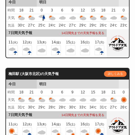
今日
明日
時間
18
21
0
3
6
9
12
15
18
21
0
天気
30
27
25
24
24
27
29
29
26
24
23
気温
℃
℃
℃
℃
℃
℃
℃
℃
℃
℃
℃
7日間天気予報
14日間先までの天気予報を見る
11
12
13
14
15
16
17
(火)
(水)
(木)
(金)
(土)
(日)
(月)
梅田駅 (大阪市北区)の天気予報
詳しくみる
今日
明日
時間
18
21
0
3
6
9
12
15
18
21
0
天気
31
30
29
28
28
30
33
34
31
27
26
気温
℃
℃
℃
℃
℃
℃
℃
℃
℃
℃
℃
7日間天気予報
14日間先までの天気予報を見る
11
12
13
14
15
16
17
(火)
(水)
(木)
(金)
(土)
(日)
(月)