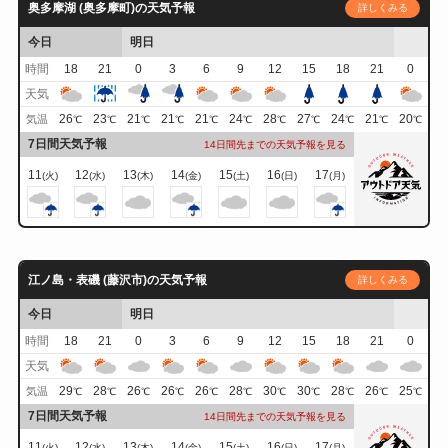
奥多摩湖 (奥多摩町)の天気予報
詳しくみる
今日
明日
時間
18
21
0
3
6
9
12
15
18
21
0
天気
26
23
21
21
21
24
28
27
24
21
20
気温
℃
℃
℃
℃
℃
℃
℃
℃
℃
℃
℃
7日間天気予報
14日間先までの天気予報を見る
11
12
13
14
15
16
17
(火)
(水)
(木)
(金)
(土)
(日)
(月)
江ノ島・表磯 (藤沢市)の天気予報
詳しくみる
今日
明日
時間
18
21
0
3
6
9
12
15
18
21
0
天気
29
28
26
26
26
28
30
30
28
26
25
気温
℃
℃
℃
℃
℃
℃
℃
℃
℃
℃
℃
7日間天気予報
14日間先までの天気予報を見る
11
12
13
14
15
16
17
(火)
(水)
(木)
(金)
(土)
(日)
(月)