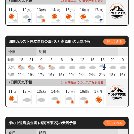
7日間天気予報
14日間先までの天気予報を見る
11
12
13
14
15
16
17
(火)
(水)
(木)
(金)
(土)
(日)
(月)
四国カルスト県立自然公園 (久万高原町)の天気予報
詳しくみる
今日
明日
時間
18
21
0
3
6
9
12
15
18
21
0
天気
21
19
17
16
15
20
24
24
21
18
16
気温
℃
℃
℃
℃
℃
℃
℃
℃
℃
℃
℃
7日間天気予報
14日間先までの天気予報を見る
11
12
13
14
15
16
17
(火)
(水)
(木)
(金)
(土)
(日)
(月)
海の中道海浜公園 (福岡市東区)の天気予報
詳しくみる
今日
明日