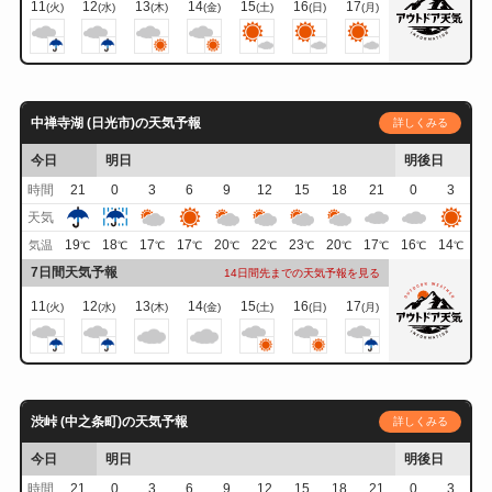
11
12
13
14
15
16
17
(火)
(水)
(木)
(金)
(土)
(日)
(月)
中禅寺湖 (日光市)の天気予報
詳しくみる
今日
明日
明後日
時間
21
0
3
6
9
12
15
18
21
0
3
天気
19
18
17
17
20
22
23
20
17
16
14
気温
℃
℃
℃
℃
℃
℃
℃
℃
℃
℃
℃
7日間天気予報
14日間先までの天気予報を見る
11
12
13
14
15
16
17
(火)
(水)
(木)
(金)
(土)
(日)
(月)
渋峠 (中之条町)の天気予報
詳しくみる
今日
明日
明後日
時間
21
0
3
6
9
12
15
18
21
0
3