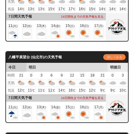
天気
14
13
13
15
17
17
16
15
14
14
14
気温
℃
℃
℃
℃
℃
℃
℃
℃
℃
℃
℃
7日間天気予報
14日間先までの天気予報を見る
11
12
13
14
15
16
17
(火)
(水)
(木)
(金)
(土)
(日)
(月)
八幡平展望台 (仙北市)の天気予報
詳しくみる
今日
明日
明後日
時間
21
0
3
6
9
12
15
18
21
0
3
天気
12
11
11
11
14
16
15
12
9
9
10
気温
℃
℃
℃
℃
℃
℃
℃
℃
℃
℃
℃
7日間天気予報
14日間先までの天気予報を見る
11
12
13
14
15
16
17
(火)
(水)
(木)
(金)
(土)
(日)
(月)