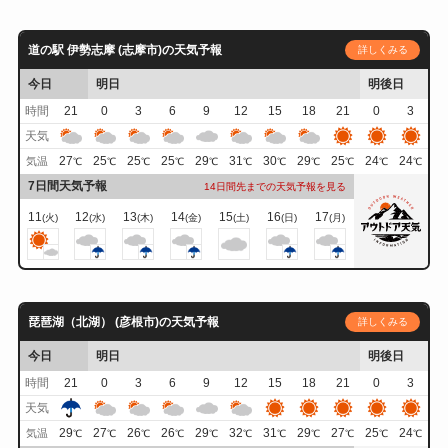
道の駅 伊勢志摩 (志摩市)の天気予報
詳しくみる
今日
明日
明後日
時間
21
0
3
6
9
12
15
18
21
0
3
天気
27
25
25
25
29
31
30
29
25
24
24
気温
℃
℃
℃
℃
℃
℃
℃
℃
℃
℃
℃
7日間天気予報
14日間先までの天気予報を見る
11
12
13
14
15
16
17
(火)
(水)
(木)
(金)
(土)
(日)
(月)
琵琶湖（北湖） (彦根市)の天気予報
詳しくみる
今日
明日
明後日
時間
21
0
3
6
9
12
15
18
21
0
3
天気
29
27
26
26
29
32
31
29
27
25
24
気温
℃
℃
℃
℃
℃
℃
℃
℃
℃
℃
℃