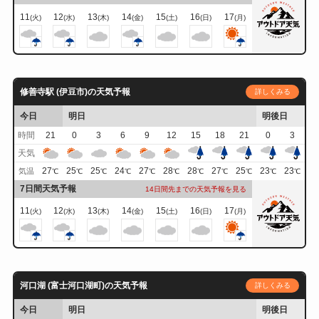
11
12
13
14
15
16
17
(火)
(水)
(木)
(金)
(土)
(日)
(月)
修善寺駅 (伊豆市)の天気予報
詳しくみる
今日
明日
明後日
時間
21
0
3
6
9
12
15
18
21
0
3
天気
27
25
25
24
27
28
28
27
25
23
23
気温
℃
℃
℃
℃
℃
℃
℃
℃
℃
℃
℃
7日間天気予報
14日間先までの天気予報を見る
11
12
13
14
15
16
17
(火)
(水)
(木)
(金)
(土)
(日)
(月)
河口湖 (富士河口湖町)の天気予報
詳しくみる
今日
明日
明後日