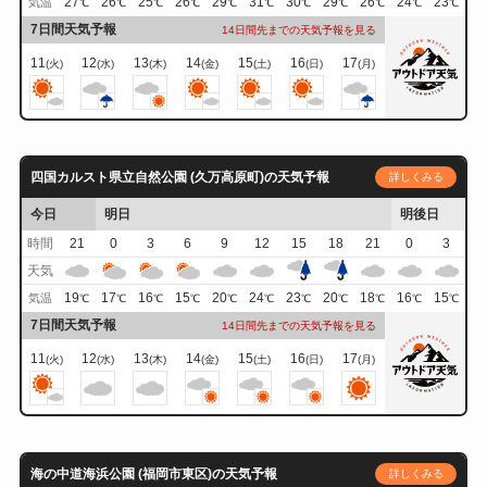
27
26
25
26
29
31
30
29
26
24
23
気温
℃
℃
℃
℃
℃
℃
℃
℃
℃
℃
℃
7日間天気予報
14日間先までの天気予報を見る
11
12
13
14
15
16
17
(火)
(水)
(木)
(金)
(土)
(日)
(月)
四国カルスト県立自然公園 (久万高原町)の天気予報
詳しくみる
今日
明日
明後日
時間
21
0
3
6
9
12
15
18
21
0
3
天気
19
17
16
15
20
24
23
20
18
16
15
気温
℃
℃
℃
℃
℃
℃
℃
℃
℃
℃
℃
7日間天気予報
14日間先までの天気予報を見る
11
12
13
14
15
16
17
(火)
(水)
(木)
(金)
(土)
(日)
(月)
海の中道海浜公園 (福岡市東区)の天気予報
詳しくみる