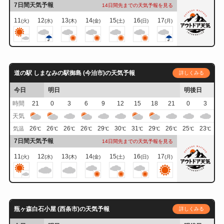
7日間天気予報
14日間先までの天気予報を見る
11
12
13
14
15
16
17
(火)
(水)
(木)
(金)
(土)
(日)
(月)
道の駅 しまなみの駅御島 (今治市)の天気予報
詳しくみる
今日
明日
明後日
時間
21
0
3
6
9
12
15
18
21
0
3
天気
26
26
26
26
29
30
31
29
26
25
23
気温
℃
℃
℃
℃
℃
℃
℃
℃
℃
℃
℃
7日間天気予報
14日間先までの天気予報を見る
11
12
13
14
15
16
17
(火)
(水)
(木)
(金)
(土)
(日)
(月)
瓶ヶ森白石小屋 (西条市)の天気予報
詳しくみる