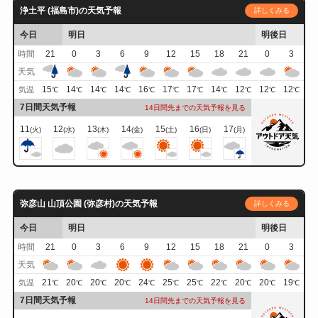
浄土平 (福島市)の天気予報
詳しくみる
今日
明日
明後日
時間
21
0
3
6
9
12
15
18
21
0
3
天気
15
14
14
14
16
17
17
14
12
12
12
気温
℃
℃
℃
℃
℃
℃
℃
℃
℃
℃
℃
7日間天気予報
14日間先までの天気予報を見る
11
12
13
14
15
16
17
(火)
(水)
(木)
(金)
(土)
(日)
(月)
弥彦山 山頂公園 (弥彦村)の天気予報
詳しくみる
今日
明日
明後日
時間
21
0
3
6
9
12
15
18
21
0
3
天気
21
20
20
20
24
25
25
22
20
20
19
気温
℃
℃
℃
℃
℃
℃
℃
℃
℃
℃
℃
7日間天気予報
14日間先までの天気予報を見る