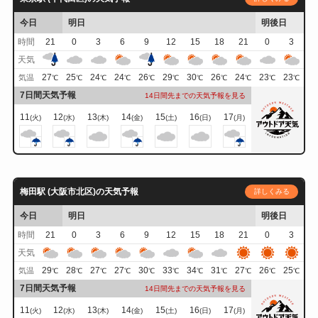
今日
明日
明後日
時間
21
0
3
6
9
12
15
18
21
0
3
天気
27
25
24
24
26
29
30
26
24
23
23
気温
℃
℃
℃
℃
℃
℃
℃
℃
℃
℃
℃
7日間天気予報
14日間先までの天気予報を見る
11
12
13
14
15
16
17
(火)
(水)
(木)
(金)
(土)
(日)
(月)
梅田駅 (大阪市北区)の天気予報
詳しくみる
今日
明日
明後日
時間
21
0
3
6
9
12
15
18
21
0
3
天気
29
28
27
27
30
33
34
31
27
26
25
気温
℃
℃
℃
℃
℃
℃
℃
℃
℃
℃
℃
7日間天気予報
14日間先までの天気予報を見る
11
12
13
14
15
16
17
(火)
(水)
(木)
(金)
(土)
(日)
(月)