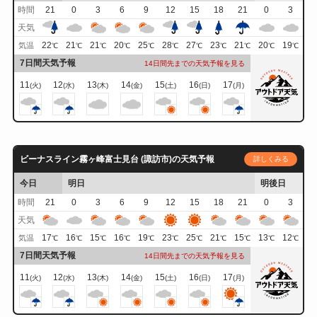
時間
21
0
3
6
9
12
15
18
21
0
3
天気
22
21
21
20
25
28
27
23
21
20
19
気温
℃
℃
℃
℃
℃
℃
℃
℃
℃
℃
℃
7日間天気予報
14日間先までの天気予報を見る
11
12
13
14
15
16
17
(火)
(水)
(木)
(金)
(土)
(日)
(月)
ビーナスライン霧ヶ峰富士見台 (諏訪市)の天気予報
詳しくみる
今日
明日
明後日
時間
21
0
3
6
9
12
15
18
21
0
3
天気
17
16
15
16
19
23
25
21
15
13
12
気温
℃
℃
℃
℃
℃
℃
℃
℃
℃
℃
℃
7日間天気予報
14日間先までの天気予報を見る
11
12
13
14
15
16
17
(火)
(水)
(木)
(金)
(土)
(日)
(月)