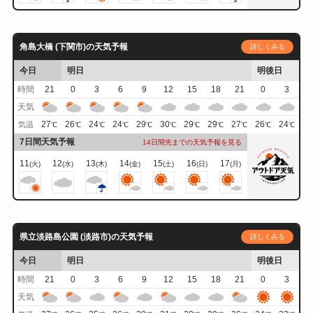
角島大橋 (下関市)の天気予報
詳しくみる
今日
明日
明後日
時間
21
0
3
6
9
12
15
18
21
0
3
天気
27
26
24
24
29
30
29
29
27
26
24
気温
℃
℃
℃
℃
℃
℃
℃
℃
℃
℃
℃
7日間天気予報
14日間先までの天気予報を見る
11
12
13
14
15
16
17
(火)
(水)
(木)
(金)
(土)
(日)
(月)
県立淡路島公園 (淡路市)の天気予報
詳しくみる
今日
明日
明後日
時間
21
0
3
6
9
12
15
18
21
0
3
天気