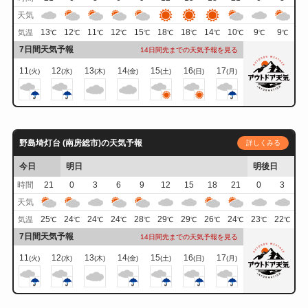
天気
13
12
11
12
15
18
18
14
10
9
9
気温
℃
℃
℃
℃
℃
℃
℃
℃
℃
℃
℃
7日間天気予報
14日間先までの天気予報を見る
11
12
13
14
15
16
17
(火)
(水)
(木)
(金)
(土)
(日)
(月)
野島埼灯台 (南房総市)の天気予報
詳しくみる
今日
明日
明後日
時間
21
0
3
6
9
12
15
18
21
0
3
天気
25
24
24
24
28
29
29
26
24
23
22
気温
℃
℃
℃
℃
℃
℃
℃
℃
℃
℃
℃
7日間天気予報
14日間先までの天気予報を見る
11
12
13
14
15
16
17
(火)
(水)
(木)
(金)
(土)
(日)
(月)