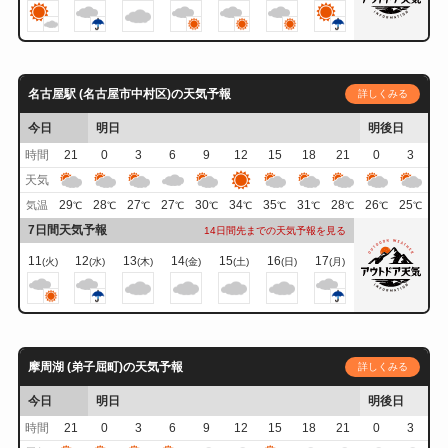
名古屋駅 (名古屋市中村区)の天気予報
詳しくみる
今日
明日
明後日
時間
21
0
3
6
9
12
15
18
21
0
3
天気
29
28
27
27
30
34
35
31
28
26
25
気温
℃
℃
℃
℃
℃
℃
℃
℃
℃
℃
℃
7日間天気予報
14日間先までの天気予報を見る
11
12
13
14
15
16
17
(火)
(水)
(木)
(金)
(土)
(日)
(月)
摩周湖 (弟子屈町)の天気予報
詳しくみる
今日
明日
明後日
時間
21
0
3
6
9
12
15
18
21
0
3