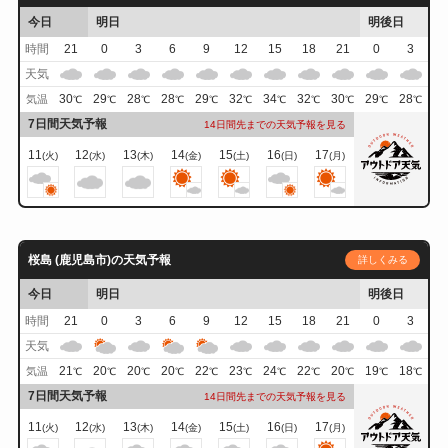
今日
明日
明後日
時間
21
0
3
6
9
12
15
18
21
0
3
天気
30
29
28
28
29
32
34
32
30
29
28
気温
℃
℃
℃
℃
℃
℃
℃
℃
℃
℃
℃
7日間天気予報
14日間先までの天気予報を見る
11
12
13
14
15
16
17
(火)
(水)
(木)
(金)
(土)
(日)
(月)
桜島 (鹿児島市)の天気予報
詳しくみる
今日
明日
明後日
時間
21
0
3
6
9
12
15
18
21
0
3
天気
21
20
20
20
22
23
24
22
20
19
18
気温
℃
℃
℃
℃
℃
℃
℃
℃
℃
℃
℃
7日間天気予報
14日間先までの天気予報を見る
11
12
13
14
15
16
17
(火)
(水)
(木)
(金)
(土)
(日)
(月)