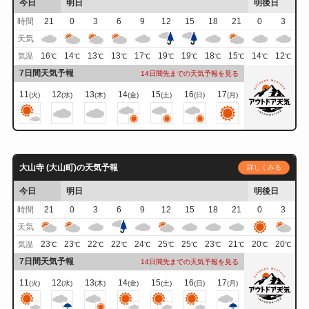
今日
明日
明後日
時間
21
0
3
6
9
12
15
18
21
0
3
天気
16
14
13
13
17
19
19
18
15
14
12
気温
℃
℃
℃
℃
℃
℃
℃
℃
℃
℃
℃
7日間天気予報
14日間先までの天気予報を見る
11
12
13
14
15
16
17
(火)
(水)
(木)
(金)
(土)
(日)
(月)
大山寺 (大山町)の天気予報
詳しくみる
今日
明日
明後日
時間
21
0
3
6
9
12
15
18
21
0
3
天気
23
23
22
22
24
25
25
23
21
20
20
気温
℃
℃
℃
℃
℃
℃
℃
℃
℃
℃
℃
7日間天気予報
14日間先までの天気予報を見る
11
12
13
14
15
16
17
(火)
(水)
(木)
(金)
(土)
(日)
(月)