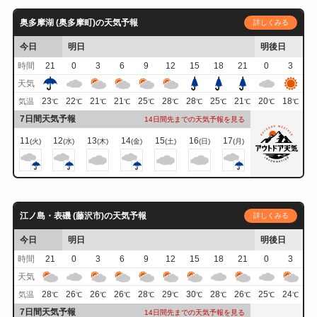
奥多摩湖 (奥多摩町)の天気予報
詳しくみる
今日
明日
明後日
時間
21
0
3
6
9
12
15
18
21
0
3
天気
23
22
21
21
25
28
28
25
21
20
18
気温
℃
℃
℃
℃
℃
℃
℃
℃
℃
℃
℃
7日間天気予報
14日間先までの天気予報を見る
11
12
13
14
15
16
17
(火)
(水)
(木)
(金)
(土)
(日)
(月)
江ノ島・表磯 (藤沢市)の天気予報
詳しくみる
今日
明日
明後日
時間
21
0
3
6
9
12
15
18
21
0
3
天気
28
26
26
26
28
29
30
28
26
25
24
気温
℃
℃
℃
℃
℃
℃
℃
℃
℃
℃
℃
7日間天気予報
14日間先までの天気予報を見る