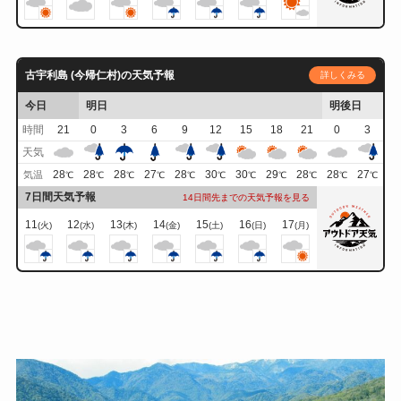
古宇利島 (今帰仁村)の天気予報
詳しくみる
今日
明日
明後日
時間
21
0
3
6
9
12
15
18
21
0
3
天気
28
28
28
27
28
30
30
29
28
28
27
気温
℃
℃
℃
℃
℃
℃
℃
℃
℃
℃
℃
7日間天気予報
14日間先までの天気予報を見る
11
12
13
14
15
16
17
(火)
(水)
(木)
(金)
(土)
(日)
(月)