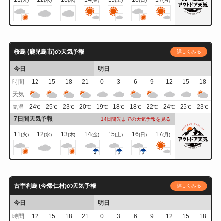
(火)
(水)
(木)
(金)
(土)
(日)
(月)
桜島 (鹿児島市)の天気予報
詳しくみる
今日
明日
時間
12
15
18
21
0
3
6
9
12
15
18
天気
24
25
23
20
19
18
18
22
24
25
23
気温
℃
℃
℃
℃
℃
℃
℃
℃
℃
℃
℃
7日間天気予報
14日間先までの天気予報を見る
11
12
13
14
15
16
17
(火)
(水)
(木)
(金)
(土)
(日)
(月)
古宇利島 (今帰仁村)の天気予報
詳しくみる
今日
明日
時間
12
15
18
21
0
3
6
9
12
15
18