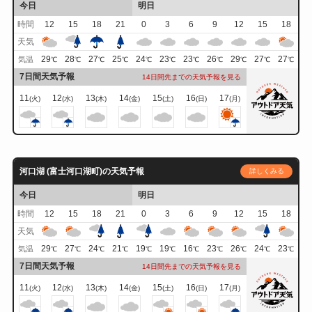
今日
明日
時間
12
15
18
21
0
3
6
9
12
15
18
天気
29
28
27
25
24
23
23
26
29
27
27
気温
℃
℃
℃
℃
℃
℃
℃
℃
℃
℃
℃
7日間天気予報
14日間先までの天気予報を見る
11
12
13
14
15
16
17
(火)
(水)
(木)
(金)
(土)
(日)
(月)
河口湖 (富士河口湖町)の天気予報
詳しくみる
今日
明日
時間
12
15
18
21
0
3
6
9
12
15
18
天気
29
27
24
21
19
19
16
23
26
24
23
気温
℃
℃
℃
℃
℃
℃
℃
℃
℃
℃
℃
7日間天気予報
14日間先までの天気予報を見る
11
12
13
14
15
16
17
(火)
(水)
(木)
(金)
(土)
(日)
(月)