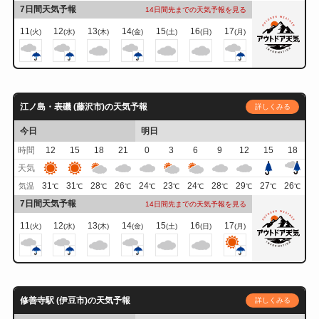
7日間天気予報
14日間先までの天気予報を見る
11
12
13
14
15
16
17
(火)
(水)
(木)
(金)
(土)
(日)
(月)
江ノ島・表磯 (藤沢市)の天気予報
詳しくみる
今日
明日
時間
12
15
18
21
0
3
6
9
12
15
18
天気
31
31
28
26
24
23
24
28
29
27
26
気温
℃
℃
℃
℃
℃
℃
℃
℃
℃
℃
℃
7日間天気予報
14日間先までの天気予報を見る
11
12
13
14
15
16
17
(火)
(水)
(木)
(金)
(土)
(日)
(月)
修善寺駅 (伊豆市)の天気予報
詳しくみる