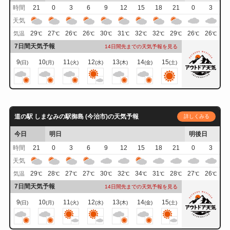
時間
21
0
3
6
9
12
15
18
21
0
3
天気
29
27
26
26
30
31
32
32
29
26
26
気温
℃
℃
℃
℃
℃
℃
℃
℃
℃
℃
℃
7日間天気予報
14日間先までの天気予報を見る
9
10
11
12
13
14
15
(日)
(月)
(火)
(水)
(木)
(金)
(土)
道の駅 しまなみの駅御島 (今治市)の天気予報
詳しくみる
今日
明日
明後日
時間
21
0
3
6
9
12
15
18
21
0
3
天気
29
28
27
27
30
32
34
31
28
27
26
気温
℃
℃
℃
℃
℃
℃
℃
℃
℃
℃
℃
7日間天気予報
14日間先までの天気予報を見る
9
10
11
12
13
14
15
(日)
(月)
(火)
(水)
(木)
(金)
(土)