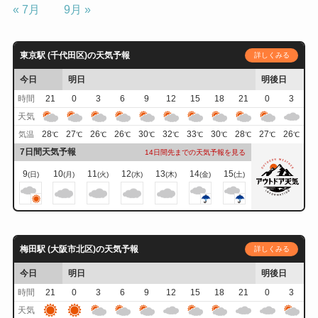
« 7月
9月 »
東京駅 (千代田区)の天気予報
詳しくみる
今日
明日
明後日
時間
21
0
3
6
9
12
15
18
21
0
3
天気
28
27
26
26
30
32
33
30
28
27
26
気温
℃
℃
℃
℃
℃
℃
℃
℃
℃
℃
℃
7日間天気予報
14日間先までの天気予報を見る
9
10
11
12
13
14
15
(日)
(月)
(火)
(水)
(木)
(金)
(土)
梅田駅 (大阪市北区)の天気予報
詳しくみる
今日
明日
明後日
時間
21
0
3
6
9
12
15
18
21
0
3
天気