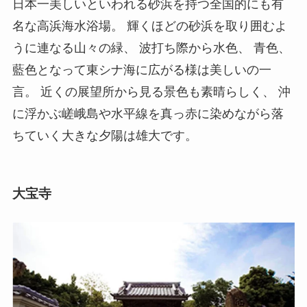
日本一美しいといわれる砂浜を持つ全国的にも有
名な高浜海水浴場。 輝くほどの砂浜を取り囲むよ
うに連なる山々の緑、 波打ち際から水色、 青色、
藍色となって東シナ海に広がる様は美しいの一
言。 近くの展望所から見る景色も素晴らしく、 沖
に浮かぶ嵯峨島や水平線を真っ赤に染めながら落
ちていく大きな夕陽は雄大です。
大宝寺