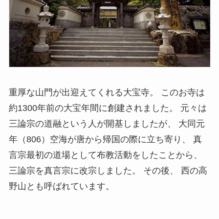
重厚な山門が出迎えてくれる大宝寺。 このお寺は
約1300年前の大宝年間に創建されました。 元々は
三論宗の道融という人が開基しましたが、 大同元
年（806）空海が唐から帰国の際に立ち寄り、 真
言宗最初の道場として布教活動をしたことから、
三論宗を真言宗に改宗しました。 その後、 西の高
野山とも呼ばれています。