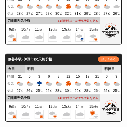
天気
28
27
27
27
30
32
31
29
28
27
26
気温
℃
℃
℃
℃
℃
℃
℃
℃
℃
℃
℃
7日間天気予報
14日間先までの天気予報を見る
9
10
11
12
13
14
15
(日)
(月)
(火)
(水)
(木)
(金)
(土)
修善寺駅 (伊豆市)の天気予報
詳しくみる
今日
明日
明後日
時間
21
0
3
6
9
12
15
18
21
0
3
天気
27
26
25
25
28
30
29
28
26
25
25
気温
℃
℃
℃
℃
℃
℃
℃
℃
℃
℃
℃
7日間天気予報
14日間先までの天気予報を見る
9
10
11
12
13
14
15
(日)
(月)
(火)
(水)
(木)
(金)
(土)