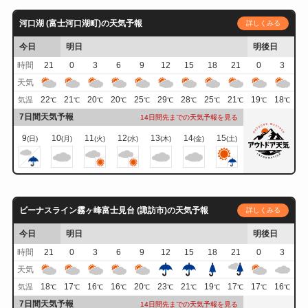
河口湖 (富士河口湖町)の天気予報
詳しくみる
今日
明日
明後日
時間
21
0
3
6
9
12
15
18
21
0
3
天気
22
21
20
20
25
29
28
25
21
19
18
気温
℃
℃
℃
℃
℃
℃
℃
℃
℃
℃
℃
7日間天気予報
14日間先までの天気予報を見る
9
10
11
12
13
14
15
(日)
(月)
(火)
(水)
(木)
(金)
(土)
ビーナスライン霧ヶ峰富士見台 (諏訪市)の天気予報
詳しくみる
今日
明日
明後日
時間
21
0
3
6
9
12
15
18
21
0
3
天気
18
17
16
16
20
23
21
19
17
17
16
気温
℃
℃
℃
℃
℃
℃
℃
℃
℃
℃
℃
7日間天気予報
14日間先までの天気予報を見る