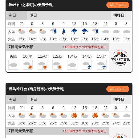
渋峠 (中之条町)の天気予報
詳しくみる
今日
明日
明後日
時間
21
0
3
6
9
12
15
18
21
0
3
天気
15
14
13
13
17
18
17
15
14
13
12
気温
℃
℃
℃
℃
℃
℃
℃
℃
℃
℃
℃
7日間天気予報
14日間先までの天気予報を見る
9
10
11
12
13
14
15
(日)
(月)
(火)
(水)
(木)
(金)
(土)
野島埼灯台 (南房総市)の天気予報
詳しくみる
今日
明日
明後日
時間
21
0
3
6
9
12
15
18
21
0
3
天気
26
26
25
25
29
31
30
28
25
24
23
気温
℃
℃
℃
℃
℃
℃
℃
℃
℃
℃
℃
7日間天気予報
14日間先までの天気予報を見る