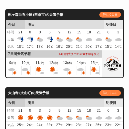
瓶ヶ森白石小屋 (西条市)の天気予報
詳しくみる
今日
明日
明後日
時間
21
0
3
6
9
12
15
18
21
0
3
天気
18
17
17
16
19
20
21
20
17
15
14
気温
℃
℃
℃
℃
℃
℃
℃
℃
℃
℃
℃
7日間天気予報
14日間先までの天気予報を見る
9
10
11
12
13
14
15
(日)
(月)
(火)
(水)
(木)
(金)
(土)
大山寺 (大山町)の天気予報
詳しくみる
今日
明日
明後日
時間
21
0
3
6
9
12
15
18
21
0
3
天気
25
24
24
22
27
29
28
27
25
23
22
気温
℃
℃
℃
℃
℃
℃
℃
℃
℃
℃
℃