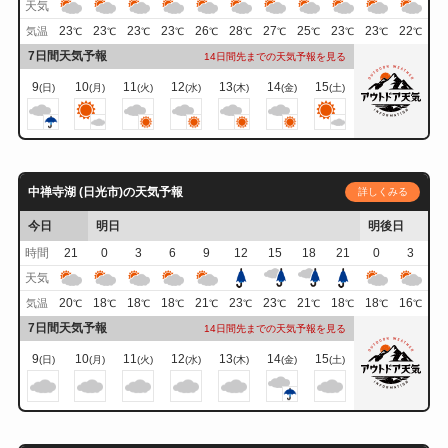
天気
23
23
23
23
26
28
27
25
23
23
22
気温
℃
℃
℃
℃
℃
℃
℃
℃
℃
℃
℃
7日間天気予報
14日間先までの天気予報を見る
9
10
11
12
13
14
15
(日)
(月)
(火)
(水)
(木)
(金)
(土)
中禅寺湖 (日光市)の天気予報
詳しくみる
今日
明日
明後日
時間
21
0
3
6
9
12
15
18
21
0
3
天気
20
18
18
18
21
23
23
21
18
18
16
気温
℃
℃
℃
℃
℃
℃
℃
℃
℃
℃
℃
7日間天気予報
14日間先までの天気予報を見る
9
10
11
12
13
14
15
(日)
(月)
(火)
(水)
(木)
(金)
(土)