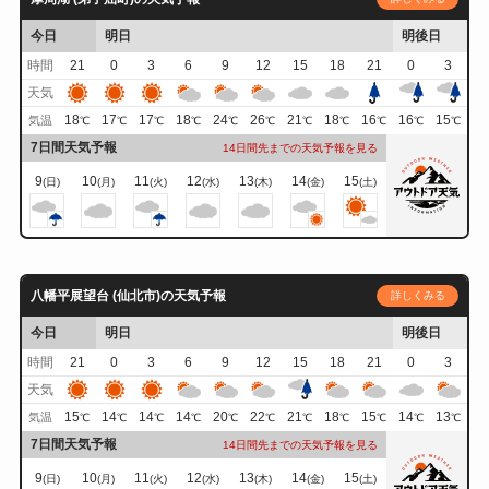
今日
明日
明後日
時間
21
0
3
6
9
12
15
18
21
0
3
天気
18
17
17
18
24
26
21
18
16
16
15
気温
℃
℃
℃
℃
℃
℃
℃
℃
℃
℃
℃
7日間天気予報
14日間先までの天気予報を見る
9
10
11
12
13
14
15
(日)
(月)
(火)
(水)
(木)
(金)
(土)
八幡平展望台 (仙北市)の天気予報
詳しくみる
今日
明日
明後日
時間
21
0
3
6
9
12
15
18
21
0
3
天気
15
14
14
14
20
22
21
18
15
14
13
気温
℃
℃
℃
℃
℃
℃
℃
℃
℃
℃
℃
7日間天気予報
14日間先までの天気予報を見る
9
10
11
12
13
14
15
(日)
(月)
(火)
(水)
(木)
(金)
(土)