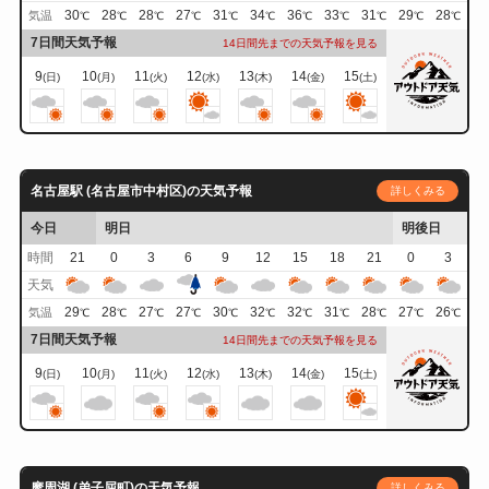
30
28
28
27
31
34
36
33
31
29
28
気温
℃
℃
℃
℃
℃
℃
℃
℃
℃
℃
℃
7日間天気予報
14日間先までの天気予報を見る
9
10
11
12
13
14
15
(日)
(月)
(火)
(水)
(木)
(金)
(土)
名古屋駅 (名古屋市中村区)の天気予報
詳しくみる
今日
明日
明後日
時間
21
0
3
6
9
12
15
18
21
0
3
天気
29
28
27
27
30
32
32
31
28
27
26
気温
℃
℃
℃
℃
℃
℃
℃
℃
℃
℃
℃
7日間天気予報
14日間先までの天気予報を見る
9
10
11
12
13
14
15
(日)
(月)
(火)
(水)
(木)
(金)
(土)
摩周湖 (弟子屈町)の天気予報
詳しくみる