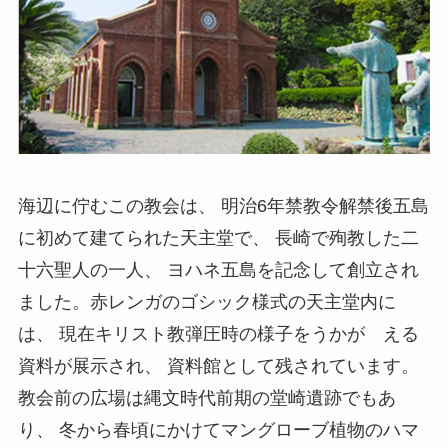
海辺に佇むこの教会は、 明治6年禁教令解禁後五島
に初めて建てられた天主堂で、 長崎で殉教した二
十六聖人の一人、 ヨハネ五島を記念して創立され
ました。赤レンガのゴシック様式の天主堂内に
は、 現在キリスト教弾圧時の様子をうかが える
資料が展示され、 資料館として残されています。
教会前の広場は縄文時代前期の堂崎遺跡でもあ
り、 冬から春頃にかけてマングローブ植物のハマ