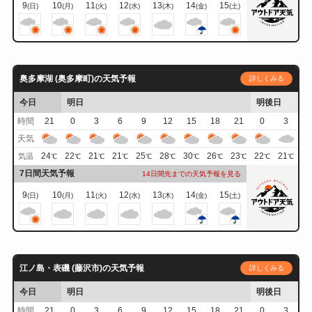
9
10
11
12
13
14
15
(日)
(月)
(火)
(水)
(木)
(金)
(土)
奥多摩湖 (奥多摩町)の天気予報
詳しくみる
今日
明日
明後日
時間
21
0
3
6
9
12
15
18
21
0
3
天気
24
22
21
21
25
28
30
26
23
22
21
気温
℃
℃
℃
℃
℃
℃
℃
℃
℃
℃
℃
7日間天気予報
14日間先までの天気予報を見る
9
10
11
12
13
14
15
(日)
(月)
(火)
(水)
(木)
(金)
(土)
江ノ島・表磯 (藤沢市)の天気予報
詳しくみる
今日
明日
明後日
時間
21
0
3
6
9
12
15
18
21
0
3