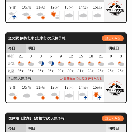
9
10
11
12
13
14
15
(日)
(月)
(火)
(水)
(木)
(金)
(土)
道の駅 伊勢志摩 (志摩市)の天気予報
詳しくみる
今日
明日
明後日
時間
21
0
3
6
9
12
15
18
21
0
3
天気
26
25
25
26
29
30
31
28
26
25
25
気温
℃
℃
℃
℃
℃
℃
℃
℃
℃
℃
℃
7日間天気予報
14日間先までの天気予報を見る
9
10
11
12
13
14
15
(日)
(月)
(火)
(水)
(木)
(金)
(土)
琵琶湖（北湖） (彦根市)の天気予報
詳しくみる
今日
明日
明後日