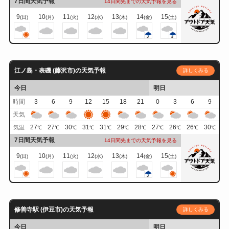
7日間天気予報
14日間先までの天気予報を見る
9
10
11
12
13
14
15
(日)
(月)
(火)
(水)
(木)
(金)
(土)
江ノ島・表磯 (藤沢市)の天気予報
詳しくみる
今日
明日
時間
3
6
9
12
15
18
21
0
3
6
9
天気
27
27
30
31
31
29
28
27
26
26
30
気温
℃
℃
℃
℃
℃
℃
℃
℃
℃
℃
℃
7日間天気予報
14日間先までの天気予報を見る
9
10
11
12
13
14
15
(日)
(月)
(火)
(水)
(木)
(金)
(土)
修善寺駅 (伊豆市)の天気予報
詳しくみる
今日
明日