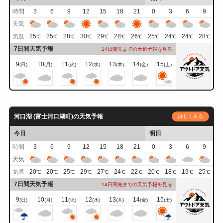
時間
3
6
9
12
15
18
21
0
3
6
9
天気
25
25
28
30
29
28
26
25
24
24
28
気温
℃
℃
℃
℃
℃
℃
℃
℃
℃
℃
℃
7日間天気予報
14日間先までの天気予報を見る
9
10
11
12
13
14
15
(日)
(月)
(火)
(水)
(木)
(金)
(土)
河口湖 (富士河口湖町)の天気予報
詳しくみる
今日
明日
時間
3
6
9
12
15
18
21
0
3
6
9
天気
20
20
25
29
27
24
22
20
18
19
25
気温
℃
℃
℃
℃
℃
℃
℃
℃
℃
℃
℃
7日間天気予報
14日間先までの天気予報を見る
9
10
11
12
13
14
15
(日)
(月)
(火)
(水)
(木)
(金)
(土)