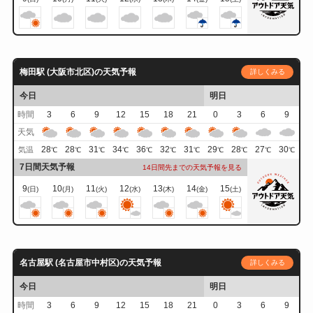
梅田駅 (大阪市北区)の天気予報
詳しくみる
今日
明日
時間
3
6
9
12
15
18
21
0
3
6
9
天気
28
28
31
34
36
32
31
29
28
27
30
気温
℃
℃
℃
℃
℃
℃
℃
℃
℃
℃
℃
7日間天気予報
14日間先までの天気予報を見る
9
10
11
12
13
14
15
(日)
(月)
(火)
(水)
(木)
(金)
(土)
名古屋駅 (名古屋市中村区)の天気予報
詳しくみる
今日
明日
時間
3
6
9
12
15
18
21
0
3
6
9