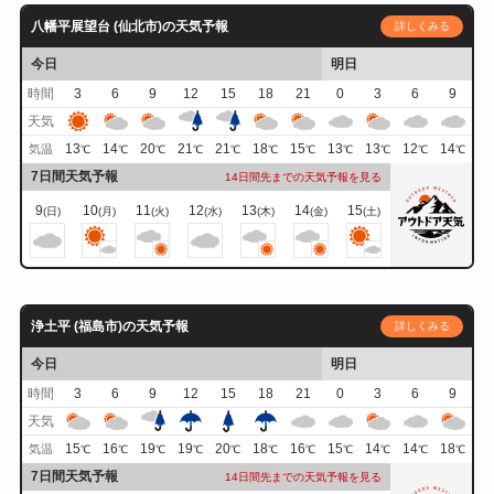
八幡平展望台 (仙北市)の天気予報
詳しくみる
今日
明日
時間
3
6
9
12
15
18
21
0
3
6
9
天気
13
14
20
21
21
18
15
13
13
12
14
気温
℃
℃
℃
℃
℃
℃
℃
℃
℃
℃
℃
7日間天気予報
14日間先までの天気予報を見る
9
10
11
12
13
14
15
(日)
(月)
(火)
(水)
(木)
(金)
(土)
浄土平 (福島市)の天気予報
詳しくみる
今日
明日
時間
3
6
9
12
15
18
21
0
3
6
9
天気
15
16
19
19
20
18
16
15
14
14
18
気温
℃
℃
℃
℃
℃
℃
℃
℃
℃
℃
℃
7日間天気予報
14日間先までの天気予報を見る