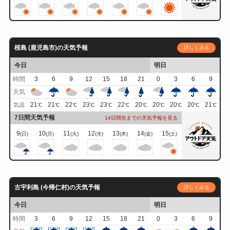
桜島 (鹿児島市)の天気予報
詳しくみる
今日
明日
時間
3
6
9
12
15
18
21
0
3
6
9
天気
21
21
22
23
23
22
20
20
20
20
21
気温
℃
℃
℃
℃
℃
℃
℃
℃
℃
℃
℃
7日間天気予報
14日間先までの天気予報を見る
9
10
11
12
13
14
15
(日)
(月)
(火)
(水)
(木)
(金)
(土)
古宇利島 (今帰仁村)の天気予報
詳しくみる
今日
明日
時間
3
6
9
12
15
18
21
0
3
6
9