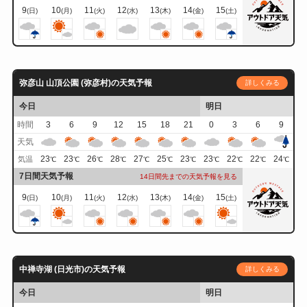
9
10
11
12
13
14
15
(日)
(月)
(火)
(水)
(木)
(金)
(土)
弥彦山 山頂公園 (弥彦村)の天気予報
詳しくみる
今日
明日
時間
3
6
9
12
15
18
21
0
3
6
9
天気
23
23
26
28
27
25
23
23
22
22
24
気温
℃
℃
℃
℃
℃
℃
℃
℃
℃
℃
℃
7日間天気予報
14日間先までの天気予報を見る
9
10
11
12
13
14
15
(日)
(月)
(火)
(水)
(木)
(金)
(土)
中禅寺湖 (日光市)の天気予報
詳しくみる
今日
明日