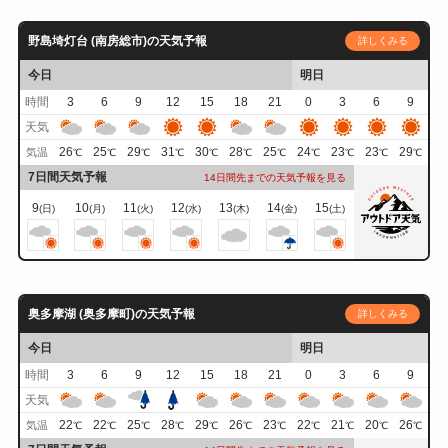
野島埼灯台 (南房総市)の天気予報
詳しくみる
今日
明日
時間
3
6
9
12
15
18
21
0
3
6
9
天気
26
25
29
31
30
28
25
24
23
23
29
気温
℃
℃
℃
℃
℃
℃
℃
℃
℃
℃
℃
7日間天気予報
14日間先までの天気予報を見る
9
10
11
12
13
14
15
(日)
(月)
(火)
(水)
(木)
(金)
(土)
奥多摩湖 (奥多摩町)の天気予報
詳しくみる
今日
明日
時間
3
6
9
12
15
18
21
0
3
6
9
天気
22
22
25
28
29
26
23
22
21
20
26
気温
℃
℃
℃
℃
℃
℃
℃
℃
℃
℃
℃