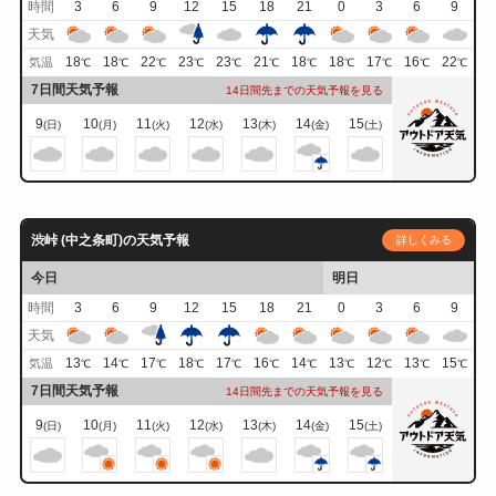
時間
3
6
9
12
15
18
21
0
3
6
9
天気
18
18
22
23
23
21
18
18
17
16
22
気温
℃
℃
℃
℃
℃
℃
℃
℃
℃
℃
℃
7日間天気予報
14日間先までの天気予報を見る
9
10
11
12
13
14
15
(日)
(月)
(火)
(水)
(木)
(金)
(土)
渋峠 (中之条町)の天気予報
詳しくみる
今日
明日
時間
3
6
9
12
15
18
21
0
3
6
9
天気
13
14
17
18
17
16
14
13
12
13
15
気温
℃
℃
℃
℃
℃
℃
℃
℃
℃
℃
℃
7日間天気予報
14日間先までの天気予報を見る
9
10
11
12
13
14
15
(日)
(月)
(火)
(水)
(木)
(金)
(土)