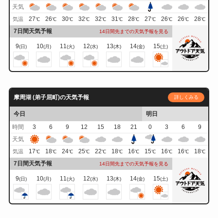
天気
27
26
30
32
32
31
28
27
26
26
28
気温
℃
℃
℃
℃
℃
℃
℃
℃
℃
℃
℃
7日間天気予報
14日間先までの天気予報を見る
9
10
11
12
13
14
15
(日)
(月)
(火)
(水)
(木)
(金)
(土)
摩周湖 (弟子屈町)の天気予報
詳しくみる
今日
明日
時間
3
6
9
12
15
18
21
0
3
6
9
天気
17
18
24
25
22
18
16
15
16
16
18
気温
℃
℃
℃
℃
℃
℃
℃
℃
℃
℃
℃
7日間天気予報
14日間先までの天気予報を見る
9
10
11
12
13
14
15
(日)
(月)
(火)
(水)
(木)
(金)
(土)