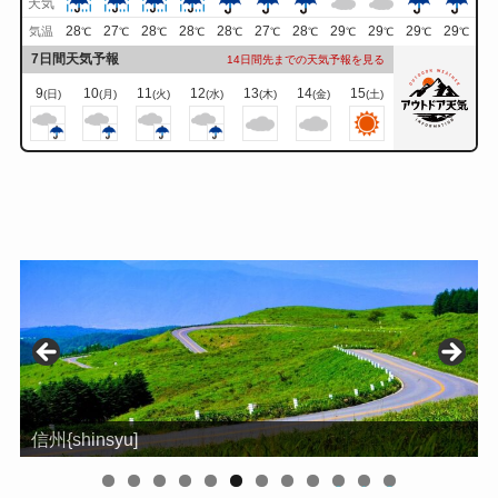
天気
28
27
28
28
28
27
28
29
29
29
29
気温
℃
℃
℃
℃
℃
℃
℃
℃
℃
℃
℃
7日間天気予報
14日間先までの天気予報を見る
9
10
11
12
13
14
15
(日)
(月)
(火)
(水)
(木)
(金)
(土)
信州{shinsyu]
0
1
2