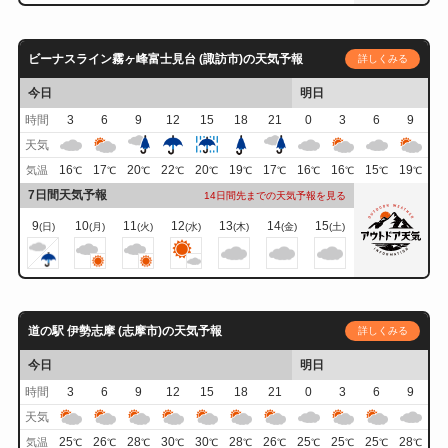
ビーナスライン霧ヶ峰富士見台 (諏訪市)の天気予報
詳しくみる
今日
明日
時間
3
6
9
12
15
18
21
0
3
6
9
天気
16
17
20
22
20
19
17
16
16
15
19
気温
℃
℃
℃
℃
℃
℃
℃
℃
℃
℃
℃
7日間天気予報
14日間先までの天気予報を見る
9
10
11
12
13
14
15
(日)
(月)
(火)
(水)
(木)
(金)
(土)
道の駅 伊勢志摩 (志摩市)の天気予報
詳しくみる
今日
明日
時間
3
6
9
12
15
18
21
0
3
6
9
天気
25
26
28
30
30
28
26
25
25
25
28
気温
℃
℃
℃
℃
℃
℃
℃
℃
℃
℃
℃