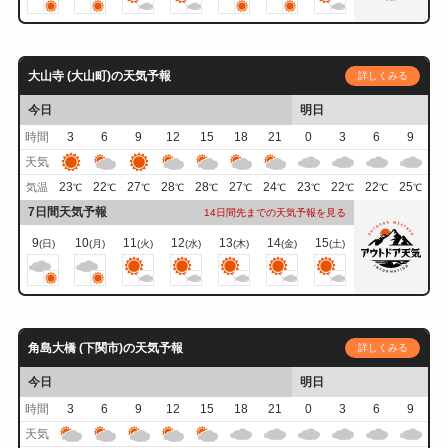
大山寺 (大山町)の天気予報
詳しくみる
今日
明日
時間
3
6
9
12
15
18
21
0
3
6
9
天気
23
22
27
28
28
27
24
23
22
22
25
気温
℃
℃
℃
℃
℃
℃
℃
℃
℃
℃
℃
7日間天気予報
14日間先までの天気予報を見る
9
10
11
12
13
14
15
(日)
(月)
(火)
(水)
(木)
(金)
(土)
角島大橋 (下関市)の天気予報
詳しくみる
今日
明日
時間
3
6
9
12
15
18
21
0
3
6
9
天気