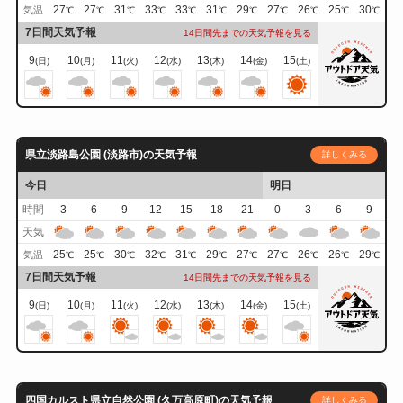
27
27
31
33
33
31
29
27
26
25
30
気温
℃
℃
℃
℃
℃
℃
℃
℃
℃
℃
℃
7日間天気予報
14日間先までの天気予報を見る
9
10
11
12
13
14
15
(日)
(月)
(火)
(水)
(木)
(金)
(土)
県立淡路島公園 (淡路市)の天気予報
詳しくみる
今日
明日
時間
3
6
9
12
15
18
21
0
3
6
9
天気
25
25
30
32
31
29
27
27
26
26
29
気温
℃
℃
℃
℃
℃
℃
℃
℃
℃
℃
℃
7日間天気予報
14日間先までの天気予報を見る
9
10
11
12
13
14
15
(日)
(月)
(火)
(水)
(木)
(金)
(土)
四国カルスト県立自然公園 (久万高原町)の天気予報
詳しくみる