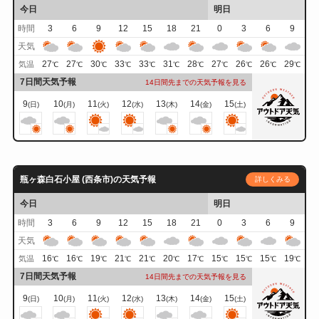
今日
明日
時間
3
6
9
12
15
18
21
0
3
6
9
天気
27
27
30
33
33
31
28
27
26
26
29
気温
℃
℃
℃
℃
℃
℃
℃
℃
℃
℃
℃
7日間天気予報
14日間先までの天気予報を見る
9
10
11
12
13
14
15
(日)
(月)
(火)
(水)
(木)
(金)
(土)
瓶ヶ森白石小屋 (西条市)の天気予報
詳しくみる
今日
明日
時間
3
6
9
12
15
18
21
0
3
6
9
天気
16
16
19
21
21
20
17
15
15
15
19
気温
℃
℃
℃
℃
℃
℃
℃
℃
℃
℃
℃
7日間天気予報
14日間先までの天気予報を見る
9
10
11
12
13
14
15
(日)
(月)
(火)
(水)
(木)
(金)
(土)