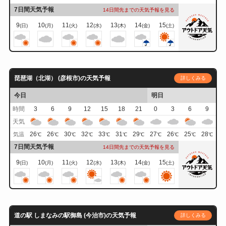
7日間天気予報
14日間先までの天気予報を見る
9
10
11
12
13
14
15
(日)
(月)
(火)
(水)
(木)
(金)
(土)
琵琶湖（北湖） (彦根市)の天気予報
詳しくみる
今日
明日
時間
3
6
9
12
15
18
21
0
3
6
9
天気
26
26
30
32
33
31
29
27
26
25
28
気温
℃
℃
℃
℃
℃
℃
℃
℃
℃
℃
℃
7日間天気予報
14日間先までの天気予報を見る
9
10
11
12
13
14
15
(日)
(月)
(火)
(水)
(木)
(金)
(土)
道の駅 しまなみの駅御島 (今治市)の天気予報
詳しくみる