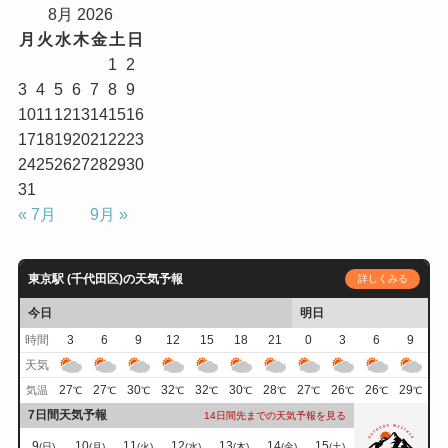
8月 2026
月
火
水
木
金
土
日
1
2
3
4
5
6
7
8
9
10
11
12
13
14
15
16
17
18
19
20
21
22
23
24
25
26
27
28
29
30
31
« 7月
9月 »
東京駅 (千代田区)の天気予報
詳しくみる
今日
明日
時間
3
6
9
12
15
18
21
0
3
6
9
天気
27
27
30
32
32
30
28
27
26
26
29
気温
℃
℃
℃
℃
℃
℃
℃
℃
℃
℃
℃
7日間天気予報
14日間先までの天気予報を見る
9
10
11
12
13
14
15
(日)
(月)
(火)
(水)
(木)
(金)
(土)