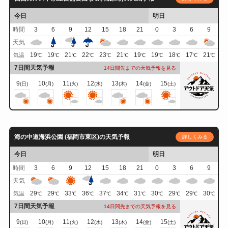
今日
明日
時間
3
6
9
12
15
18
21
0
3
6
9
天気
19
19
21
22
23
21
19
19
18
17
21
気温
℃
℃
℃
℃
℃
℃
℃
℃
℃
℃
℃
7日間天気予報
14日間先までの天気予報を見る
9
10
11
12
13
14
15
(日)
(月)
(火)
(水)
(木)
(金)
(土)
海の中道海浜公園 (福岡市東区)の天気予報
詳しくみる
今日
明日
時間
3
6
9
12
15
18
21
0
3
6
9
天気
29
29
33
36
37
34
31
30
29
29
30
気温
℃
℃
℃
℃
℃
℃
℃
℃
℃
℃
℃
7日間天気予報
14日間先までの天気予報を見る
9
10
11
12
13
14
15
(日)
(月)
(火)
(水)
(木)
(金)
(土)