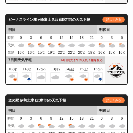
ビーナスライン霧ヶ峰富士見台 (諏訪市)の天気予報
詳しくみる
明日
明後日
時間
0
3
6
9
12
15
18
21
0
3
6
天気
16
16
15
19
22
22
20
18
16
15
16
気温
℃
℃
℃
℃
℃
℃
℃
℃
℃
℃
℃
7日間天気予報
14日間先までの天気予報を見る
10
11
12
13
14
15
16
(月)
(火)
(水)
(木)
(金)
(土)
(日)
道の駅 伊勢志摩 (志摩市)の天気予報
詳しくみる
明日
明後日
時間
0
3
6
9
12
15
18
21
0
3
6
天気