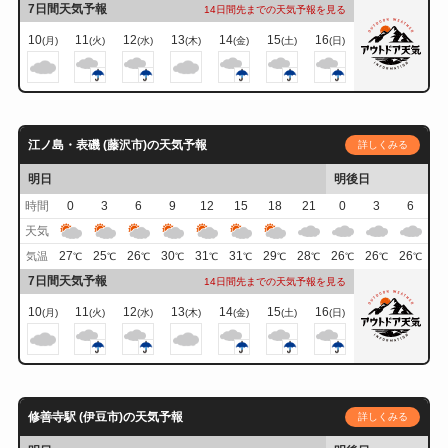
7日間天気予報
14日間先までの天気予報を見る
10
11
12
13
14
15
16
(月)
(火)
(水)
(木)
(金)
(土)
(日)
江ノ島・表磯 (藤沢市)の天気予報
詳しくみる
明日
明後日
時間
0
3
6
9
12
15
18
21
0
3
6
天気
27
25
26
30
31
31
29
28
26
26
26
気温
℃
℃
℃
℃
℃
℃
℃
℃
℃
℃
℃
7日間天気予報
14日間先までの天気予報を見る
10
11
12
13
14
15
16
(月)
(火)
(水)
(木)
(金)
(土)
(日)
修善寺駅 (伊豆市)の天気予報
詳しくみる