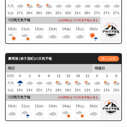
天気
27
26
26
29
32
33
31
28
27
27
27
気温
℃
℃
℃
℃
℃
℃
℃
℃
℃
℃
℃
7日間天気予報
14日間先までの天気予報を見る
10
11
12
13
14
15
16
(月)
(火)
(水)
(木)
(金)
(土)
(日)
摩周湖 (弟子屈町)の天気予報
詳しくみる
明日
明後日
時間
0
3
6
9
12
15
18
21
0
3
6
天気
14
14
15
17
19
18
15
13
13
13
15
気温
℃
℃
℃
℃
℃
℃
℃
℃
℃
℃
℃
7日間天気予報
14日間先までの天気予報を見る
10
11
12
13
14
15
16
(月)
(火)
(水)
(木)
(金)
(土)
(日)