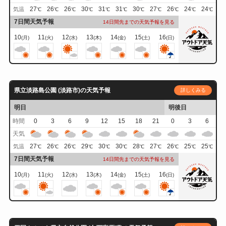
27
26
26
30
31
31
30
27
26
24
24
気温
℃
℃
℃
℃
℃
℃
℃
℃
℃
℃
℃
7日間天気予報
14日間先までの天気予報を見る
10
11
12
13
14
15
16
(月)
(火)
(水)
(木)
(金)
(土)
(日)
県立淡路島公園 (淡路市)の天気予報
詳しくみる
明日
明後日
時間
0
3
6
9
12
15
18
21
0
3
6
天気
27
26
26
29
30
30
28
27
26
25
25
気温
℃
℃
℃
℃
℃
℃
℃
℃
℃
℃
℃
7日間天気予報
14日間先までの天気予報を見る
10
11
12
13
14
15
16
(月)
(火)
(水)
(木)
(金)
(土)
(日)