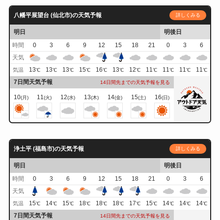
八幡平展望台 (仙北市)の天気予報
詳しくみる
明日
明後日
時間
0
3
6
9
12
15
18
21
0
3
6
天気
13
13
13
15
16
13
12
11
11
11
11
気温
℃
℃
℃
℃
℃
℃
℃
℃
℃
℃
℃
7日間天気予報
14日間先までの天気予報を見る
10
11
12
13
14
15
16
(月)
(火)
(水)
(木)
(金)
(土)
(日)
浄土平 (福島市)の天気予報
詳しくみる
明日
明後日
時間
0
3
6
9
12
15
18
21
0
3
6
天気
15
14
15
18
18
18
17
15
14
14
14
気温
℃
℃
℃
℃
℃
℃
℃
℃
℃
℃
℃
7日間天気予報
14日間先までの天気予報を見る