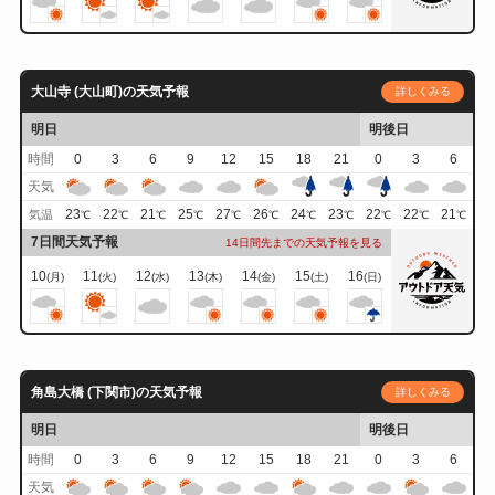
大山寺 (大山町)の天気予報
詳しくみる
明日
明後日
時間
0
3
6
9
12
15
18
21
0
3
6
天気
23
22
21
25
27
26
24
23
22
22
21
気温
℃
℃
℃
℃
℃
℃
℃
℃
℃
℃
℃
7日間天気予報
14日間先までの天気予報を見る
10
11
12
13
14
15
16
(月)
(火)
(水)
(木)
(金)
(土)
(日)
角島大橋 (下関市)の天気予報
詳しくみる
明日
明後日
時間
0
3
6
9
12
15
18
21
0
3
6
天気