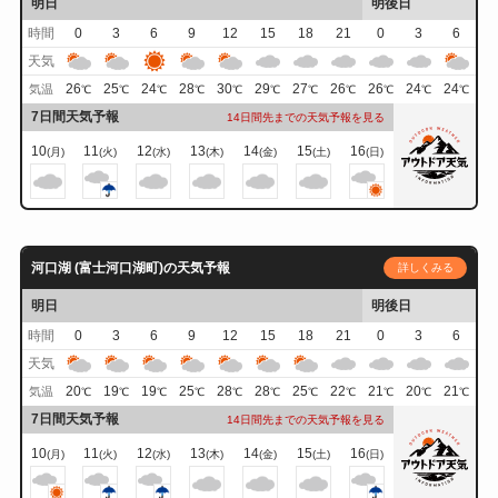
明日
明後日
時間
0
3
6
9
12
15
18
21
0
3
6
天気
26
25
24
28
30
29
27
26
26
24
24
気温
℃
℃
℃
℃
℃
℃
℃
℃
℃
℃
℃
7日間天気予報
14日間先までの天気予報を見る
10
11
12
13
14
15
16
(月)
(火)
(水)
(木)
(金)
(土)
(日)
河口湖 (富士河口湖町)の天気予報
詳しくみる
明日
明後日
時間
0
3
6
9
12
15
18
21
0
3
6
天気
20
19
19
25
28
28
25
22
21
20
21
気温
℃
℃
℃
℃
℃
℃
℃
℃
℃
℃
℃
7日間天気予報
14日間先までの天気予報を見る
10
11
12
13
14
15
16
(月)
(火)
(水)
(木)
(金)
(土)
(日)