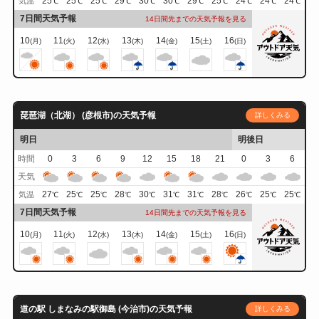
25
25
25
29
30
30
29
25
24
24
24
気温
℃
℃
℃
℃
℃
℃
℃
℃
℃
℃
℃
7日間天気予報
14日間先までの天気予報を見る
10
11
12
13
14
15
16
(月)
(火)
(水)
(木)
(金)
(土)
(日)
琵琶湖（北湖） (彦根市)の天気予報
詳しくみる
明日
明後日
時間
0
3
6
9
12
15
18
21
0
3
6
天気
27
25
25
28
30
31
31
28
26
25
25
気温
℃
℃
℃
℃
℃
℃
℃
℃
℃
℃
℃
7日間天気予報
14日間先までの天気予報を見る
10
11
12
13
14
15
16
(月)
(火)
(水)
(木)
(金)
(土)
(日)
道の駅 しまなみの駅御島 (今治市)の天気予報
詳しくみる