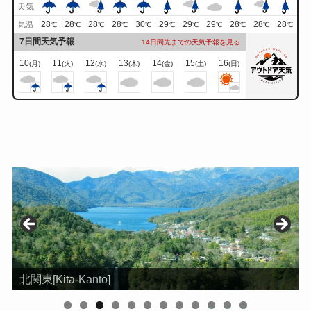
天気
28
28
28
28
30
29
29
29
28
28
28
気温
℃
℃
℃
℃
℃
℃
℃
℃
℃
℃
℃
7日間天気予報
14日間先までの天気予報を見る
10
11
12
13
14
15
16
(月)
(火)
(水)
(木)
(金)
(土)
(日)
北関東[Kita-Kanto]