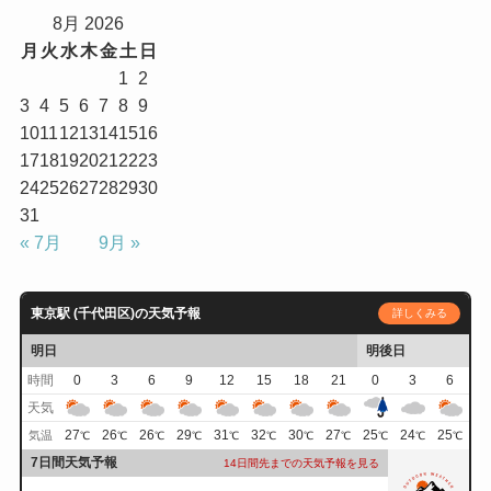
8月 2026
月
火
水
木
金
土
日
1
2
3
4
5
6
7
8
9
10
11
12
13
14
15
16
17
18
19
20
21
22
23
24
25
26
27
28
29
30
31
« 7月
9月 »
東京駅 (千代田区)の天気予報
詳しくみる
明日
明後日
時間
0
3
6
9
12
15
18
21
0
3
6
天気
27
26
26
29
31
32
30
27
25
24
25
気温
℃
℃
℃
℃
℃
℃
℃
℃
℃
℃
℃
7日間天気予報
14日間先までの天気予報を見る