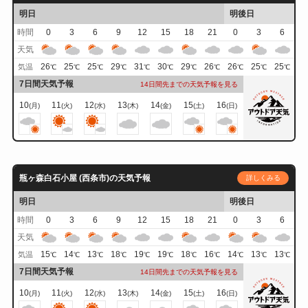
明日
明後日
時間
0
3
6
9
12
15
18
21
0
3
6
天気
26
25
25
29
31
30
29
26
26
25
25
気温
℃
℃
℃
℃
℃
℃
℃
℃
℃
℃
℃
7日間天気予報
14日間先までの天気予報を見る
10
11
12
13
14
15
16
(月)
(火)
(水)
(木)
(金)
(土)
(日)
瓶ヶ森白石小屋 (西条市)の天気予報
詳しくみる
明日
明後日
時間
0
3
6
9
12
15
18
21
0
3
6
天気
15
14
13
18
19
19
18
16
14
13
13
気温
℃
℃
℃
℃
℃
℃
℃
℃
℃
℃
℃
7日間天気予報
14日間先までの天気予報を見る
10
11
12
13
14
15
16
(月)
(火)
(水)
(木)
(金)
(土)
(日)