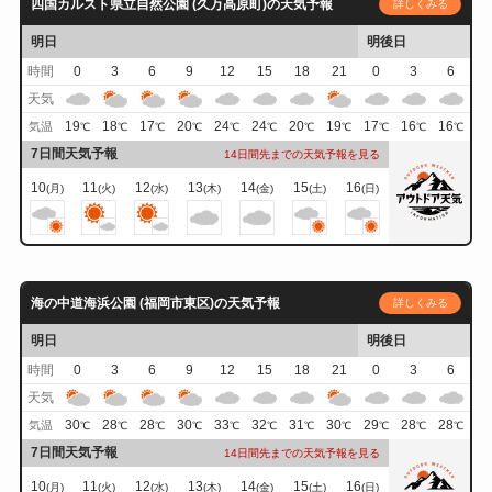
四国カルスト県立自然公園 (久万高原町)の天気予報
詳しくみる
明日
明後日
時間
0
3
6
9
12
15
18
21
0
3
6
天気
19
18
17
20
24
24
20
19
17
16
16
気温
℃
℃
℃
℃
℃
℃
℃
℃
℃
℃
℃
7日間天気予報
14日間先までの天気予報を見る
10
11
12
13
14
15
16
(月)
(火)
(水)
(木)
(金)
(土)
(日)
海の中道海浜公園 (福岡市東区)の天気予報
詳しくみる
明日
明後日
時間
0
3
6
9
12
15
18
21
0
3
6
天気
30
28
28
30
33
32
31
30
29
28
28
気温
℃
℃
℃
℃
℃
℃
℃
℃
℃
℃
℃
7日間天気予報
14日間先までの天気予報を見る
10
11
12
13
14
15
16
(月)
(火)
(水)
(木)
(金)
(土)
(日)