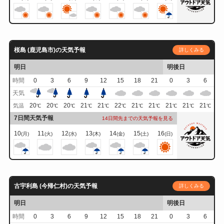
桜島 (鹿児島市)の天気予報
詳しくみる
明日
明後日
時間
0
3
6
9
12
15
18
21
0
3
6
天気
20
20
20
21
21
22
21
21
21
21
21
気温
℃
℃
℃
℃
℃
℃
℃
℃
℃
℃
℃
7日間天気予報
14日間先までの天気予報を見る
10
11
12
13
14
15
16
(月)
(火)
(水)
(木)
(金)
(土)
(日)
古宇利島 (今帰仁村)の天気予報
詳しくみる
明日
明後日
時間
0
3
6
9
12
15
18
21
0
3
6