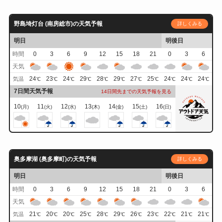
野島埼灯台 (南房総市)の天気予報
詳しくみる
明日
明後日
時間
0
3
6
9
12
15
18
21
0
3
6
天気
24
23
24
29
28
29
27
25
24
24
24
気温
℃
℃
℃
℃
℃
℃
℃
℃
℃
℃
℃
7日間天気予報
14日間先までの天気予報を見る
10
11
12
13
14
15
16
(月)
(火)
(水)
(木)
(金)
(土)
(日)
奥多摩湖 (奥多摩町)の天気予報
詳しくみる
明日
明後日
時間
0
3
6
9
12
15
18
21
0
3
6
天気
21
20
20
25
28
29
26
23
22
21
21
気温
℃
℃
℃
℃
℃
℃
℃
℃
℃
℃
℃