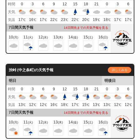
時間
0
3
6
9
12
15
18
21
0
3
6
天気
17
16
17
22
23
22
20
19
18
17
17
気温
℃
℃
℃
℃
℃
℃
℃
℃
℃
℃
℃
7日間天気予報
14日間先までの天気予報を見る
10
11
12
13
14
15
16
(月)
(火)
(水)
(木)
(金)
(土)
(日)
渋峠 (中之条町)の天気予報
詳しくみる
明日
明後日
時間
0
3
6
9
12
15
18
21
0
3
6
天気
13
12
12
16
18
17
15
13
13
12
12
気温
℃
℃
℃
℃
℃
℃
℃
℃
℃
℃
℃
7日間天気予報
14日間先までの天気予報を見る
10
11
12
13
14
15
16
(月)
(火)
(水)
(木)
(金)
(土)
(日)