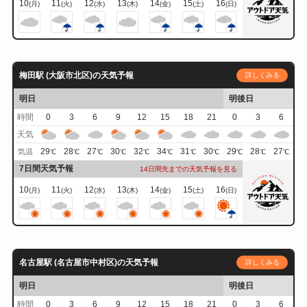
10
11
12
13
14
15
16
(月)
(火)
(水)
(木)
(金)
(土)
(日)
梅田駅 (大阪市北区)の天気予報
詳しくみる
明日
明後日
時間
0
3
6
9
12
15
18
21
0
3
6
天気
29
28
27
30
32
34
31
30
29
28
27
気温
℃
℃
℃
℃
℃
℃
℃
℃
℃
℃
℃
7日間天気予報
14日間先までの天気予報を見る
10
11
12
13
14
15
16
(月)
(火)
(水)
(木)
(金)
(土)
(日)
名古屋駅 (名古屋市中村区)の天気予報
詳しくみる
明日
明後日
時間
0
3
6
9
12
15
18
21
0
3
6