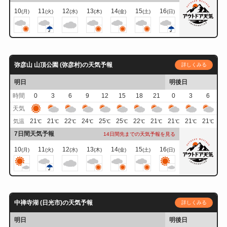
10
11
12
13
14
15
16
(月)
(火)
(水)
(木)
(金)
(土)
(日)
弥彦山 山頂公園 (弥彦村)の天気予報
詳しくみる
明日
明後日
時間
0
3
6
9
12
15
18
21
0
3
6
天気
21
21
22
24
25
25
22
21
21
21
21
気温
℃
℃
℃
℃
℃
℃
℃
℃
℃
℃
℃
7日間天気予報
14日間先までの天気予報を見る
10
11
12
13
14
15
16
(月)
(火)
(水)
(木)
(金)
(土)
(日)
中禅寺湖 (日光市)の天気予報
詳しくみる
明日
明後日