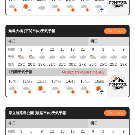
角島大橋 (下関市)の天気予報
詳しくみる
今日
明日
時間
3
6
9
12
15
18
21
0
3
6
9
天気
25
26
29
31
31
30
27
26
25
25
29
気温
℃
℃
℃
℃
℃
℃
℃
℃
℃
℃
℃
7日間天気予報
14日間先までの天気予報を見る
10
11
12
13
14
15
16
(月)
(火)
(水)
(木)
(金)
(土)
(日)
県立淡路島公園 (淡路市)の天気予報
詳しくみる
今日
明日
時間
3
6
9
12
15
18
21
0
3
6
9