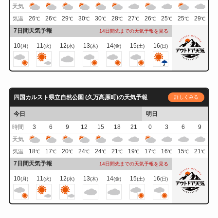
天気
26
26
29
30
30
28
27
26
25
25
29
気温
℃
℃
℃
℃
℃
℃
℃
℃
℃
℃
℃
7日間天気予報
14日間先までの天気予報を見る
10
11
12
13
14
15
16
(月)
(火)
(水)
(木)
(金)
(土)
(日)
四国カルスト県立自然公園 (久万高原町)の天気予報
詳しくみる
今日
明日
時間
3
6
9
12
15
18
21
0
3
6
9
天気
18
17
20
24
24
21
19
17
16
15
21
気温
℃
℃
℃
℃
℃
℃
℃
℃
℃
℃
℃
7日間天気予報
14日間先までの天気予報を見る
10
11
12
13
14
15
16
(月)
(火)
(水)
(木)
(金)
(土)
(日)