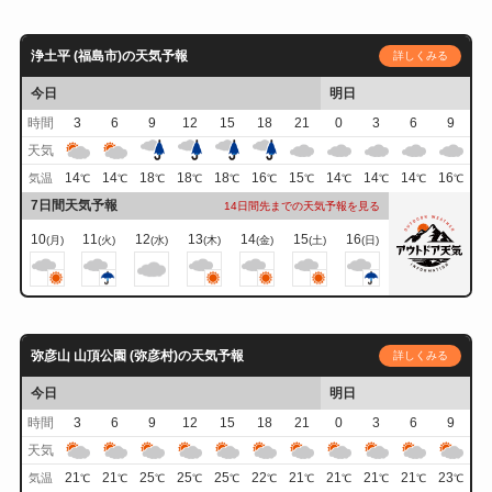
浄土平 (福島市)の天気予報
詳しくみる
今日
明日
時間
3
6
9
12
15
18
21
0
3
6
9
天気
14
14
18
18
18
16
15
14
14
14
16
気温
℃
℃
℃
℃
℃
℃
℃
℃
℃
℃
℃
7日間天気予報
14日間先までの天気予報を見る
10
11
12
13
14
15
16
(月)
(火)
(水)
(木)
(金)
(土)
(日)
弥彦山 山頂公園 (弥彦村)の天気予報
詳しくみる
今日
明日
時間
3
6
9
12
15
18
21
0
3
6
9
天気
21
21
25
25
25
22
21
21
21
21
23
気温
℃
℃
℃
℃
℃
℃
℃
℃
℃
℃
℃