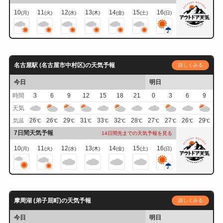
10
11
12
13
14
15
16
(月)
(火)
(水)
(木)
(金)
(土)
(日)
名古屋駅 (名古屋市中村区)の天気予報
詳しくみる
今日
明日
時間
3
6
9
12
15
18
21
0
3
6
9
天気
26
26
29
31
33
32
28
27
27
26
29
気温
℃
℃
℃
℃
℃
℃
℃
℃
℃
℃
℃
7日間天気予報
14日間先までの天気予報を見る
10
11
12
13
14
15
16
(月)
(火)
(水)
(木)
(金)
(土)
(日)
摩周湖 (弟子屈町)の天気予報
詳しくみる
今日
明日