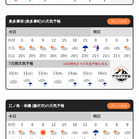
奥多摩湖 (奥多摩町)の天気予報
詳しくみる
今日
明日
時間
3
6
9
12
15
18
21
0
3
6
9
天気
20
20
25
30
29
26
23
21
21
21
24
気温
℃
℃
℃
℃
℃
℃
℃
℃
℃
℃
℃
7日間天気予報
14日間先までの天気予報を見る
10
11
12
13
14
15
16
(月)
(火)
(水)
(木)
(金)
(土)
(日)
江ノ島・表磯 (藤沢市)の天気予報
詳しくみる
今日
明日
時間
3
6
9
12
15
18
21
0
3
6
9
天気