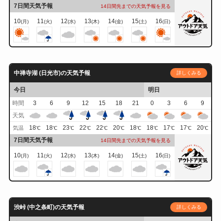
7日間天気予報
14日間先までの天気予報を見る
10
11
12
13
14
15
16
(月)
(火)
(水)
(木)
(金)
(土)
(日)
中禅寺湖 (日光市)の天気予報
詳しくみる
今日
明日
時間
3
6
9
12
15
18
21
0
3
6
9
天気
18
18
23
22
22
20
18
18
17
17
20
気温
℃
℃
℃
℃
℃
℃
℃
℃
℃
℃
℃
7日間天気予報
14日間先までの天気予報を見る
10
11
12
13
14
15
16
(月)
(火)
(水)
(木)
(金)
(土)
(日)
渋峠 (中之条町)の天気予報
詳しくみる