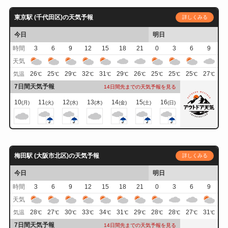
東京駅 (千代田区)の天気予報
詳しくみる
今日
明日
時間
3
6
9
12
15
18
21
0
3
6
9
天気
26
25
29
32
31
29
26
25
25
25
27
気温
℃
℃
℃
℃
℃
℃
℃
℃
℃
℃
℃
7日間天気予報
14日間先までの天気予報を見る
10
11
12
13
14
15
16
(月)
(火)
(水)
(木)
(金)
(土)
(日)
梅田駅 (大阪市北区)の天気予報
詳しくみる
今日
明日
時間
3
6
9
12
15
18
21
0
3
6
9
天気
28
27
30
33
34
31
29
28
28
27
31
気温
℃
℃
℃
℃
℃
℃
℃
℃
℃
℃
℃
7日間天気予報
14日間先までの天気予報を見る