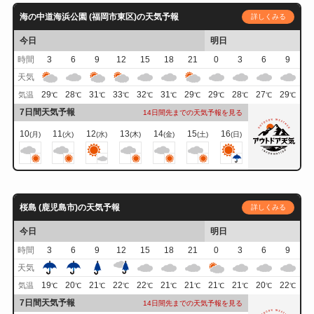
海の中道海浜公園 (福岡市東区)の天気予報
詳しくみる
今日
明日
時間
3
6
9
12
15
18
21
0
3
6
9
天気
29
28
31
33
32
31
29
29
28
27
29
気温
℃
℃
℃
℃
℃
℃
℃
℃
℃
℃
℃
7日間天気予報
14日間先までの天気予報を見る
10
11
12
13
14
15
16
(月)
(火)
(水)
(木)
(金)
(土)
(日)
桜島 (鹿児島市)の天気予報
詳しくみる
今日
明日
時間
3
6
9
12
15
18
21
0
3
6
9
天気
19
20
21
22
22
21
21
21
21
20
22
気温
℃
℃
℃
℃
℃
℃
℃
℃
℃
℃
℃
7日間天気予報
14日間先までの天気予報を見る