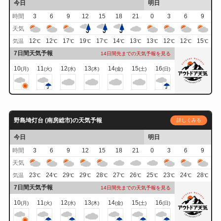
今日
明日
時間
3
6
9
12
15
18
21
0
3
6
9
天気
12
12
17
19
17
14
13
13
12
12
15
気温
℃
℃
℃
℃
℃
℃
℃
℃
℃
℃
℃
7日間天気予報
14日間先までの天気予報を見る
10
11
12
13
14
15
16
(月)
(火)
(水)
(木)
(金)
(土)
(日)
野島埼灯台 (南房総市)の天気予報
詳しくみる
今日
明日
時間
3
6
9
12
15
18
21
0
3
6
9
天気
23
24
29
29
28
27
26
25
23
24
28
気温
℃
℃
℃
℃
℃
℃
℃
℃
℃
℃
℃
7日間天気予報
14日間先までの天気予報を見る
10
11
12
13
14
15
16
(月)
(火)
(水)
(木)
(金)
(土)
(日)