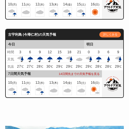
10
11
12
13
14
15
16
(月)
(火)
(水)
(木)
(金)
(土)
(日)
古宇利島 (今帰仁村)の天気予報
詳しくみる
今日
明日
時間
3
6
9
12
15
18
21
0
3
6
9
天気
27
27
28
30
29
29
29
29
28
28
29
気温
℃
℃
℃
℃
℃
℃
℃
℃
℃
℃
℃
7日間天気予報
14日間先までの天気予報を見る
10
11
12
13
14
15
16
(月)
(火)
(水)
(木)
(金)
(土)
(日)