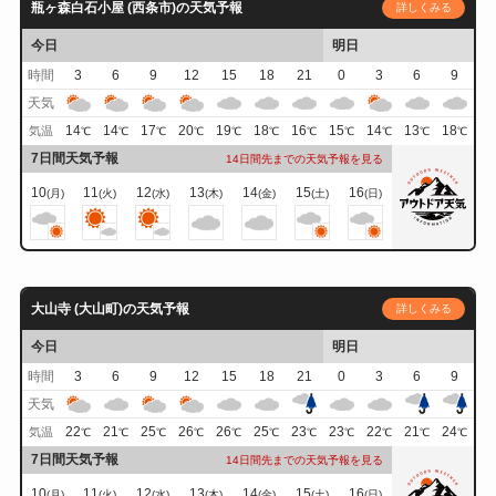
瓶ヶ森白石小屋 (西条市)の天気予報
詳しくみる
今日
明日
時間
3
6
9
12
15
18
21
0
3
6
9
天気
14
14
17
20
19
18
16
15
14
13
18
気温
℃
℃
℃
℃
℃
℃
℃
℃
℃
℃
℃
7日間天気予報
14日間先までの天気予報を見る
10
11
12
13
14
15
16
(月)
(火)
(水)
(木)
(金)
(土)
(日)
大山寺 (大山町)の天気予報
詳しくみる
今日
明日
時間
3
6
9
12
15
18
21
0
3
6
9
天気
22
21
25
26
26
25
23
23
22
21
24
気温
℃
℃
℃
℃
℃
℃
℃
℃
℃
℃
℃
7日間天気予報
14日間先までの天気予報を見る
10
11
12
13
14
15
16
(月)
(火)
(水)
(木)
(金)
(土)
(日)