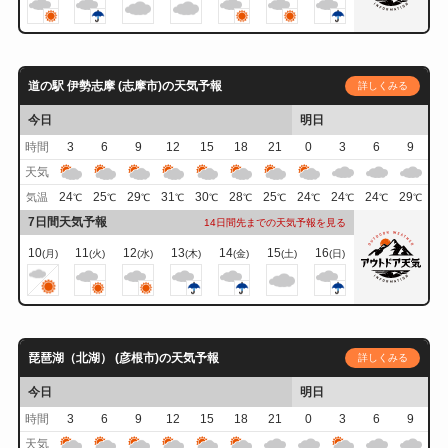
道の駅 伊勢志摩 (志摩市)の天気予報
詳しくみる
今日
明日
時間
3
6
9
12
15
18
21
0
3
6
9
天気
24
25
29
31
30
28
25
24
24
24
29
気温
℃
℃
℃
℃
℃
℃
℃
℃
℃
℃
℃
7日間天気予報
14日間先までの天気予報を見る
10
11
12
13
14
15
16
(月)
(火)
(水)
(木)
(金)
(土)
(日)
琵琶湖（北湖） (彦根市)の天気予報
詳しくみる
今日
明日
時間
3
6
9
12
15
18
21
0
3
6
9
天気