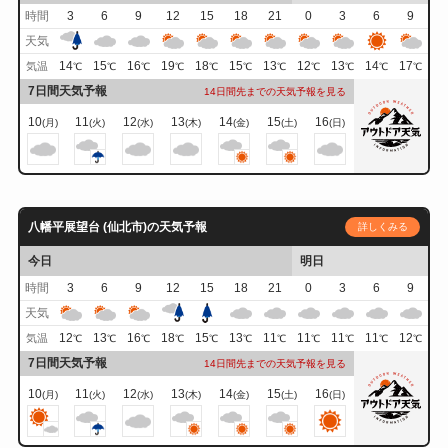
時間
3
6
9
12
15
18
21
0
3
6
9
天気
14
15
16
19
18
15
13
12
13
14
17
気温
℃
℃
℃
℃
℃
℃
℃
℃
℃
℃
℃
7日間天気予報
14日間先までの天気予報を見る
10
11
12
13
14
15
16
(月)
(火)
(水)
(木)
(金)
(土)
(日)
八幡平展望台 (仙北市)の天気予報
詳しくみる
今日
明日
時間
3
6
9
12
15
18
21
0
3
6
9
天気
12
13
16
18
15
13
11
11
11
11
12
気温
℃
℃
℃
℃
℃
℃
℃
℃
℃
℃
℃
7日間天気予報
14日間先までの天気予報を見る
10
11
12
13
14
15
16
(月)
(火)
(水)
(木)
(金)
(土)
(日)