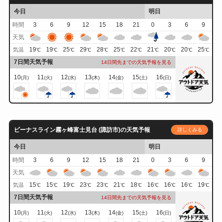
今日
明日
時間
3
6
9
12
15
18
21
0
3
6
9
天気
19
19
25
29
28
25
22
21
20
20
25
気温
℃
℃
℃
℃
℃
℃
℃
℃
℃
℃
℃
7日間天気予報
14日間先までの天気予報を見る
10
11
12
13
14
15
16
(月)
(火)
(水)
(木)
(金)
(土)
(日)
ビーナスライン霧ヶ峰富士見台 (諏訪市)の天気予報
詳しくみる
今日
明日
時間
3
6
9
12
15
18
21
0
3
6
9
天気
15
15
19
23
23
21
18
16
16
16
19
気温
℃
℃
℃
℃
℃
℃
℃
℃
℃
℃
℃
7日間天気予報
14日間先までの天気予報を見る
10
11
12
13
14
15
16
(月)
(火)
(水)
(木)
(金)
(土)
(日)