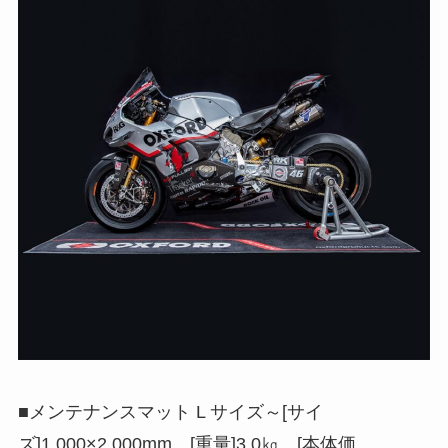
■メンテナンスマット L サイズ～[サイ
ズ]1,000×2,000mm、[重量]3.0㎏、[本体価