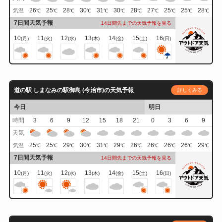
26
25
28
30
31
30
28
27
25
25
28
気温
℃
℃
℃
℃
℃
℃
℃
℃
℃
℃
℃
7日間天気予報
14日間先までの天気予報を見る
10
11
12
13
14
15
16
(月)
(火)
(水)
(木)
(金)
(土)
(日)
道の駅 しまなみの駅御島 (今治市)の天気予報
詳しくみる
今日
明日
時間
3
6
9
12
15
18
21
0
3
6
9
天気
25
25
29
30
31
29
26
26
26
26
29
気温
℃
℃
℃
℃
℃
℃
℃
℃
℃
℃
℃
7日間天気予報
14日間先までの天気予報を見る
10
11
12
13
14
15
16
(月)
(火)
(水)
(木)
(金)
(土)
(日)