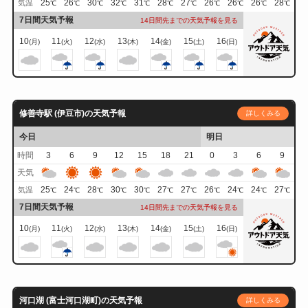
25
26
30
32
31
28
27
26
26
26
28
気温
℃
℃
℃
℃
℃
℃
℃
℃
℃
℃
℃
7日間天気予報
14日間先までの天気予報を見る
10
11
12
13
14
15
16
(月)
(火)
(水)
(木)
(金)
(土)
(日)
修善寺駅 (伊豆市)の天気予報
詳しくみる
今日
明日
時間
3
6
9
12
15
18
21
0
3
6
9
天気
25
24
28
30
30
27
27
26
24
24
27
気温
℃
℃
℃
℃
℃
℃
℃
℃
℃
℃
℃
7日間天気予報
14日間先までの天気予報を見る
10
11
12
13
14
15
16
(月)
(火)
(水)
(木)
(金)
(土)
(日)
河口湖 (富士河口湖町)の天気予報
詳しくみる