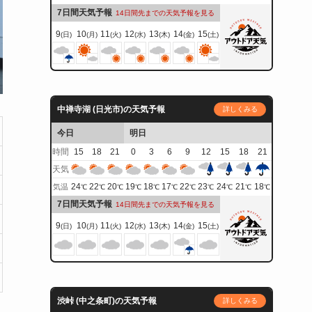
7日間天気予報
14日間先までの天気予報を見る
9
10
11
12
13
14
15
(日)
(月)
(火)
(水)
(木)
(金)
(土)
中禅寺湖 (日光市)の天気予報
詳しくみる
今日
明日
時間
15
18
21
0
3
6
9
12
15
18
21
天気
24
22
20
19
18
17
22
23
24
21
18
気温
℃
℃
℃
℃
℃
℃
℃
℃
℃
℃
℃
7日間天気予報
14日間先までの天気予報を見る
9
10
11
12
13
14
15
(日)
(月)
(火)
(水)
(木)
(金)
(土)
渋峠 (中之条町)の天気予報
詳しくみる