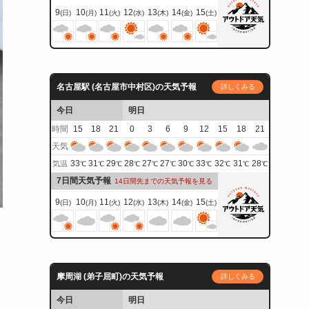
9
10
11
12
13
14
15
(日)
(月)
(火)
(水)
(木)
(金)
(土)
名古屋駅 (名古屋市中村区)の天気予報
詳しくみる
今日
明日
時間
15
18
21
0
3
6
9
12
15
18
21
天気
33
31
29
28
27
27
30
33
32
31
28
気温
℃
℃
℃
℃
℃
℃
℃
℃
℃
℃
℃
7日間天気予報
14日間先までの天気予報を見る
9
10
11
12
13
14
15
(日)
(月)
(火)
(水)
(木)
(金)
(土)
摩周湖 (弟子屈町)の天気予報
詳しくみる
今日
明日