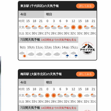
東京駅 (千代田区)の天気予報
詳しくみる
今日
明日
時間
15
18
21
0
3
6
9
12
15
18
21
天気
31
30
28
27
26
26
30
32
33
30
28
気温
℃
℃
℃
℃
℃
℃
℃
℃
℃
℃
℃
7日間天気予報
14日間先までの天気予報を見る
9
10
11
12
13
14
15
(日)
(月)
(火)
(水)
(木)
(金)
(土)
梅田駅 (大阪市北区)の天気予報
詳しくみる
今日
明日
時間
15
18
21
0
3
6
9
12
15
18
21
天気
36
33
30
28
28
28
32
35
36
32
31
気温
℃
℃
℃
℃
℃
℃
℃
℃
℃
℃
℃
7日間天気予報
14日間先までの天気予報を見る