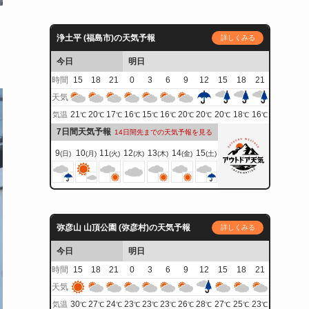
ド
浄土平 (福島市)の天気予報
詳しくみる
今日
明日
時間
15
18
21
0
3
6
9
12
15
18
21
天気
21
20
17
16
15
16
20
20
20
18
16
気温
℃
℃
℃
℃
℃
℃
℃
℃
℃
℃
℃
7日間天気予報
14日間先までの天気予報を見る
9
10
11
12
13
14
15
(日)
(月)
(火)
(水)
(木)
(金)
(土)
弥彦山 山頂公園 (弥彦村)の天気予報
詳しくみる
今日
明日
時間
15
18
21
0
3
6
9
12
15
18
21
天気
30
27
24
23
23
23
26
28
27
25
23
気温
℃
℃
℃
℃
℃
℃
℃
℃
℃
℃
℃