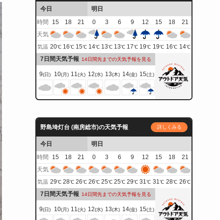
今日
明日
時間
15
18
21
0
3
6
9
12
15
18
21
天気
20
16
15
14
13
13
17
19
19
16
14
気温
℃
℃
℃
℃
℃
℃
℃
℃
℃
℃
℃
7日間天気予報
14日間先までの天気予報を見る
9
10
11
12
13
14
15
(日)
(月)
(火)
(水)
(木)
(金)
(土)
野島埼灯台 (南房総市)の天気予報
詳しくみる
今日
明日
時間
15
18
21
0
3
6
9
12
15
18
21
天気
29
28
26
26
25
25
29
31
31
28
26
気温
℃
℃
℃
℃
℃
℃
℃
℃
℃
℃
℃
7日間天気予報
14日間先までの天気予報を見る
9
10
11
12
13
14
15
(日)
(月)
(火)
(水)
(木)
(金)
(土)