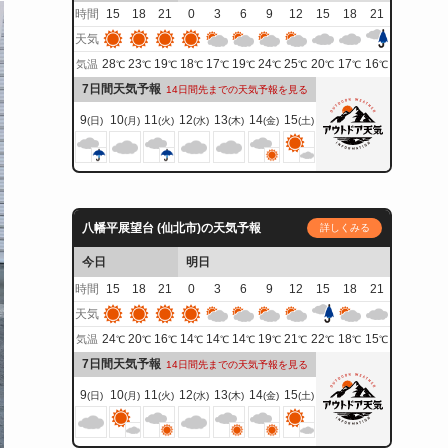
時間
15
18
21
0
3
6
9
12
15
18
21
天気
28
23
19
18
17
19
24
25
20
17
16
気温
℃
℃
℃
℃
℃
℃
℃
℃
℃
℃
℃
7日間天気予報
14日間先までの天気予報を見る
9
10
11
12
13
14
15
(日)
(月)
(火)
(水)
(木)
(金)
(土)
八幡平展望台 (仙北市)の天気予報
詳しくみる
今日
明日
時間
15
18
21
0
3
6
9
12
15
18
21
天気
24
20
16
14
14
14
19
21
22
18
15
気温
℃
℃
℃
℃
℃
℃
℃
℃
℃
℃
℃
7日間天気予報
14日間先までの天気予報を見る
9
10
11
12
13
14
15
(日)
(月)
(火)
(水)
(木)
(金)
(土)