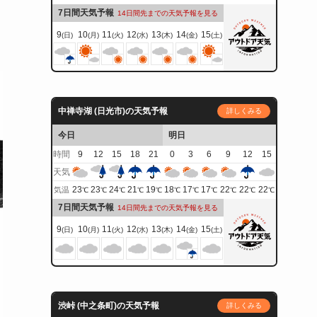
7日間天気予報
14日間先までの天気予報を見る
9
10
11
12
13
14
15
(日)
(月)
(火)
(水)
(木)
(金)
(土)
中禅寺湖 (日光市)の天気予報
詳しくみる
今日
明日
時間
9
12
15
18
21
0
3
6
9
12
15
天気
23
23
24
21
19
18
17
17
22
22
22
気温
℃
℃
℃
℃
℃
℃
℃
℃
℃
℃
℃
7日間天気予報
14日間先までの天気予報を見る
9
10
11
12
13
14
15
(日)
(月)
(火)
(水)
(木)
(金)
(土)
渋峠 (中之条町)の天気予報
詳しくみる