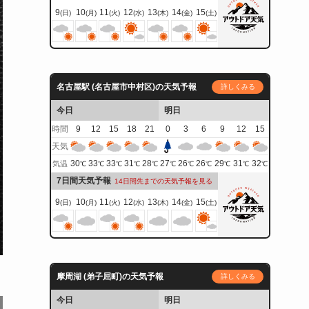
9
10
11
12
13
14
15
(日)
(月)
(火)
(水)
(木)
(金)
(土)
名古屋駅 (名古屋市中村区)の天気予報
詳しくみる
今日
明日
時間
9
12
15
18
21
0
3
6
9
12
15
天気
30
33
33
31
28
27
26
26
29
31
32
気温
℃
℃
℃
℃
℃
℃
℃
℃
℃
℃
℃
7日間天気予報
14日間先までの天気予報を見る
9
10
11
12
13
14
15
(日)
(月)
(火)
(水)
(木)
(金)
(土)
摩周湖 (弟子屈町)の天気予報
詳しくみる
今日
明日