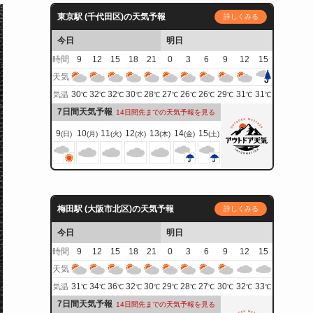
東京駅 (千代田区)の天気予報
詳しくみる
今日
明日
時間
9
12
15
18
21
0
3
6
9
12
15
天気
30
32
32
30
28
27
26
26
29
31
31
気温
℃
℃
℃
℃
℃
℃
℃
℃
℃
℃
℃
7日間天気予報
14日間先までの天気予報を見る
9
10
11
12
13
14
15
(日)
(月)
(火)
(水)
(木)
(金)
(土)
梅田駅 (大阪市北区)の天気予報
詳しくみる
今日
明日
時間
9
12
15
18
21
0
3
6
9
12
15
天気
31
34
36
32
30
29
28
27
30
32
33
気温
℃
℃
℃
℃
℃
℃
℃
℃
℃
℃
℃
7日間天気予報
14日間先までの天気予報を見る