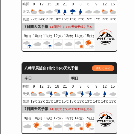
時間
9
12
15
18
21
0
3
6
9
12
15
天気
22
24
21
18
16
15
15
15
17
19
18
気温
℃
℃
℃
℃
℃
℃
℃
℃
℃
℃
℃
7日間天気予報
14日間先までの天気予報を見る
9
10
11
12
13
14
15
(日)
(月)
(火)
(水)
(木)
(金)
(土)
八幡平展望台 (仙北市)の天気予報
詳しくみる
今日
明日
時間
9
12
15
18
21
0
3
6
9
12
15
天気
19
22
21
18
15
13
13
13
14
14
13
気温
℃
℃
℃
℃
℃
℃
℃
℃
℃
℃
℃
7日間天気予報
14日間先までの天気予報を見る
9
10
11
12
13
14
15
(日)
(月)
(火)
(水)
(木)
(金)
(土)