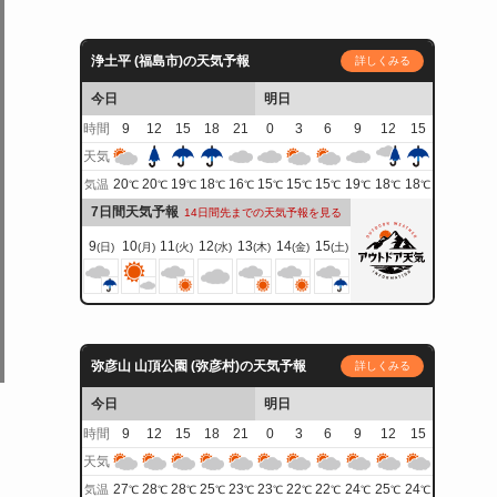
浄土平 (福島市)の天気予報
詳しくみる
今日
明日
時間
9
12
15
18
21
0
3
6
9
12
15
天気
20
20
19
18
16
15
15
15
19
18
18
気温
℃
℃
℃
℃
℃
℃
℃
℃
℃
℃
℃
7日間天気予報
14日間先までの天気予報を見る
9
10
11
12
13
14
15
(日)
(月)
(火)
(水)
(木)
(金)
(土)
弥彦山 山頂公園 (弥彦村)の天気予報
詳しくみる
今日
明日
時間
9
12
15
18
21
0
3
6
9
12
15
、
天気
27
28
28
25
23
23
22
22
24
25
24
気温
℃
℃
℃
℃
℃
℃
℃
℃
℃
℃
℃