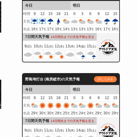
今日
明日
時間
9
12
15
18
21
0
3
6
9
12
15
天気
16
17
17
16
14
13
13
13
16
17
16
気温
℃
℃
℃
℃
℃
℃
℃
℃
℃
℃
℃
7日間天気予報
14日間先までの天気予報を見る
9
10
11
12
13
14
15
(日)
(月)
(火)
(水)
(木)
(金)
(土)
野島埼灯台 (南房総市)の天気予報
詳しくみる
今日
明日
時間
9
12
15
18
21
0
3
6
9
12
15
天気
29
30
30
28
25
25
24
24
29
30
29
気温
℃
℃
℃
℃
℃
℃
℃
℃
℃
℃
℃
7日間天気予報
14日間先までの天気予報を見る
9
10
11
12
13
14
15
(日)
(月)
(火)
(水)
(木)
(金)
(土)