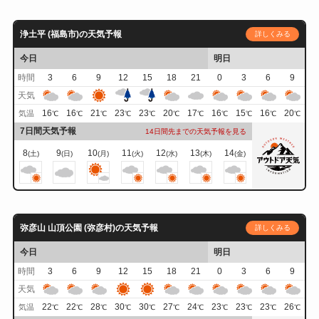
浄土平 (福島市)の天気予報
詳しくみる
今日
明日
時間
3
6
9
12
15
18
21
0
3
6
9
天気
16
16
21
23
23
20
17
16
15
16
20
気温
℃
℃
℃
℃
℃
℃
℃
℃
℃
℃
℃
7日間天気予報
14日間先までの天気予報を見る
8
9
10
11
12
13
14
(土)
(日)
(月)
(火)
(水)
(木)
(金)
弥彦山 山頂公園 (弥彦村)の天気予報
詳しくみる
今日
明日
時間
3
6
9
12
15
18
21
0
3
6
9
天気
22
22
28
30
30
27
24
23
23
23
26
気温
℃
℃
℃
℃
℃
℃
℃
℃
℃
℃
℃