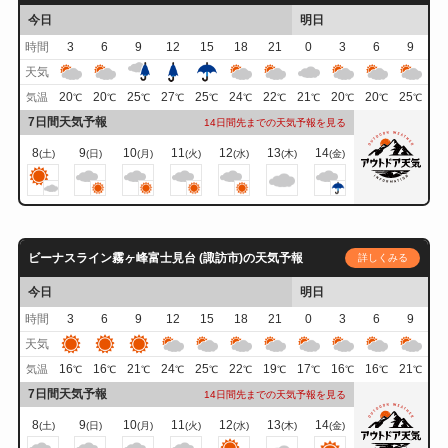
今日
明日
時間
3
6
9
12
15
18
21
0
3
6
9
天気
20
20
25
27
25
24
22
21
20
20
25
気温
℃
℃
℃
℃
℃
℃
℃
℃
℃
℃
℃
7日間天気予報
14日間先までの天気予報を見る
8
9
10
11
12
13
14
(土)
(日)
(月)
(火)
(水)
(木)
(金)
ビーナスライン霧ヶ峰富士見台 (諏訪市)の天気予報
詳しくみる
今日
明日
時間
3
6
9
12
15
18
21
0
3
6
9
天気
16
16
21
24
25
22
19
17
16
16
21
気温
℃
℃
℃
℃
℃
℃
℃
℃
℃
℃
℃
7日間天気予報
14日間先までの天気予報を見る
8
9
10
11
12
13
14
(土)
(日)
(月)
(火)
(水)
(木)
(金)