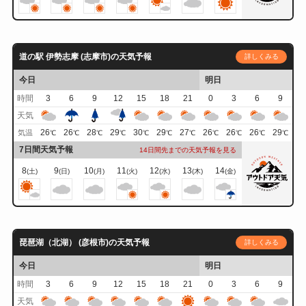
道の駅 伊勢志摩 (志摩市)の天気予報
詳しくみる
今日
明日
時間
3
6
9
12
15
18
21
0
3
6
9
天気
26
26
28
29
30
29
27
26
26
26
29
気温
℃
℃
℃
℃
℃
℃
℃
℃
℃
℃
℃
7日間天気予報
14日間先までの天気予報を見る
8
9
10
11
12
13
14
(土)
(日)
(月)
(火)
(水)
(木)
(金)
琵琶湖（北湖） (彦根市)の天気予報
詳しくみる
今日
明日
時間
3
6
9
12
15
18
21
0
3
6
9
天気