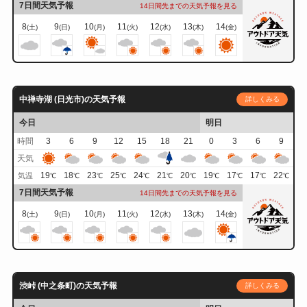
7日間天気予報
14日間先までの天気予報を見る
8
9
10
11
12
13
14
(土)
(日)
(月)
(火)
(水)
(木)
(金)
中禅寺湖 (日光市)の天気予報
詳しくみる
今日
明日
時間
3
6
9
12
15
18
21
0
3
6
9
天気
19
18
23
25
24
21
20
19
17
17
22
気温
℃
℃
℃
℃
℃
℃
℃
℃
℃
℃
℃
7日間天気予報
14日間先までの天気予報を見る
8
9
10
11
12
13
14
(土)
(日)
(月)
(火)
(水)
(木)
(金)
渋峠 (中之条町)の天気予報
詳しくみる