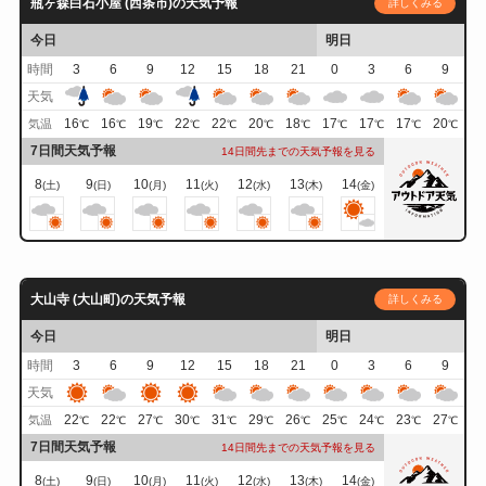
瓶ヶ森白石小屋 (西条市)の天気予報
詳しくみる
今日
明日
時間
3
6
9
12
15
18
21
0
3
6
9
天気
16
16
19
22
22
20
18
17
17
17
20
気温
℃
℃
℃
℃
℃
℃
℃
℃
℃
℃
℃
7日間天気予報
14日間先までの天気予報を見る
8
9
10
11
12
13
14
(土)
(日)
(月)
(火)
(水)
(木)
(金)
大山寺 (大山町)の天気予報
詳しくみる
今日
明日
時間
3
6
9
12
15
18
21
0
3
6
9
天気
22
22
27
30
31
29
26
25
24
23
27
気温
℃
℃
℃
℃
℃
℃
℃
℃
℃
℃
℃
7日間天気予報
14日間先までの天気予報を見る
8
9
10
11
12
13
14
(土)
(日)
(月)
(火)
(水)
(木)
(金)