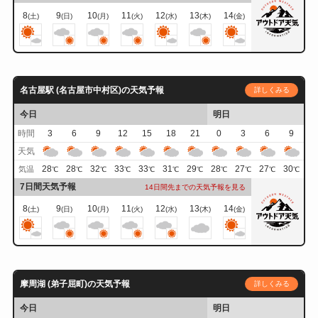
8
9
10
11
12
13
14
(土)
(日)
(月)
(火)
(水)
(木)
(金)
名古屋駅 (名古屋市中村区)の天気予報
詳しくみる
今日
明日
時間
3
6
9
12
15
18
21
0
3
6
9
天気
28
28
32
33
33
31
29
28
27
27
30
気温
℃
℃
℃
℃
℃
℃
℃
℃
℃
℃
℃
7日間天気予報
14日間先までの天気予報を見る
8
9
10
11
12
13
14
(土)
(日)
(月)
(火)
(水)
(木)
(金)
摩周湖 (弟子屈町)の天気予報
詳しくみる
今日
明日