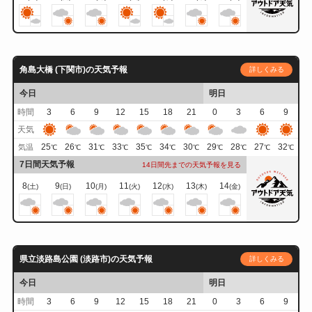
角島大橋 (下関市)の天気予報
詳しくみる
今日
明日
時間
3
6
9
12
15
18
21
0
3
6
9
天気
25
26
31
33
35
34
30
29
28
27
32
気温
℃
℃
℃
℃
℃
℃
℃
℃
℃
℃
℃
7日間天気予報
14日間先までの天気予報を見る
8
9
10
11
12
13
14
(土)
(日)
(月)
(火)
(水)
(木)
(金)
県立淡路島公園 (淡路市)の天気予報
詳しくみる
今日
明日
時間
3
6
9
12
15
18
21
0
3
6
9