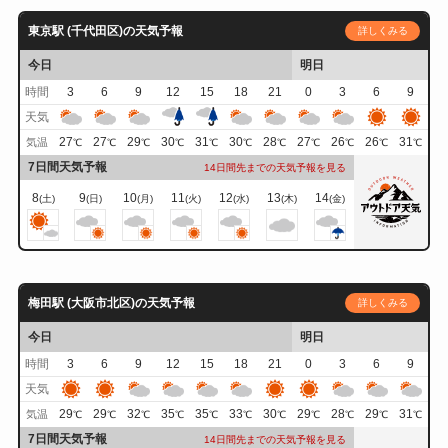
東京駅 (千代田区)の天気予報
詳しくみる
今日
明日
時間
3
6
9
12
15
18
21
0
3
6
9
天気
27
27
29
30
31
30
28
27
26
26
31
気温
℃
℃
℃
℃
℃
℃
℃
℃
℃
℃
℃
7日間天気予報
14日間先までの天気予報を見る
8
9
10
11
12
13
14
(土)
(日)
(月)
(火)
(水)
(木)
(金)
梅田駅 (大阪市北区)の天気予報
詳しくみる
今日
明日
時間
3
6
9
12
15
18
21
0
3
6
9
天気
29
29
32
35
35
33
30
29
28
29
31
気温
℃
℃
℃
℃
℃
℃
℃
℃
℃
℃
℃
7日間天気予報
14日間先までの天気予報を見る