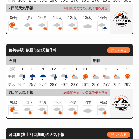
26
27
30
29
30
29
28
27
26
26
30
気温
℃
℃
℃
℃
℃
℃
℃
℃
℃
℃
℃
7日間天気予報
14日間先までの天気予報を見る
8
9
10
11
12
13
14
(土)
(日)
(月)
(火)
(水)
(木)
(金)
修善寺駅 (伊豆市)の天気予報
詳しくみる
今日
明日
時間
3
6
9
12
15
18
21
0
3
6
9
天気
25
25
27
28
29
28
26
25
25
25
29
気温
℃
℃
℃
℃
℃
℃
℃
℃
℃
℃
℃
7日間天気予報
14日間先までの天気予報を見る
8
9
10
11
12
13
14
(土)
(日)
(月)
(火)
(水)
(木)
(金)
河口湖 (富士河口湖町)の天気予報
詳しくみる