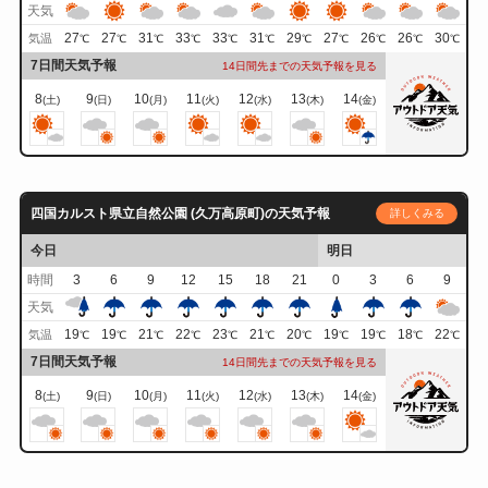
天気
27
27
31
33
33
31
29
27
26
26
30
気温
℃
℃
℃
℃
℃
℃
℃
℃
℃
℃
℃
7日間天気予報
14日間先までの天気予報を見る
8
9
10
11
12
13
14
(土)
(日)
(月)
(火)
(水)
(木)
(金)
四国カルスト県立自然公園 (久万高原町)の天気予報
詳しくみる
今日
明日
時間
3
6
9
12
15
18
21
0
3
6
9
天気
19
19
21
22
23
21
20
19
19
18
22
気温
℃
℃
℃
℃
℃
℃
℃
℃
℃
℃
℃
7日間天気予報
14日間先までの天気予報を見る
8
9
10
11
12
13
14
(土)
(日)
(月)
(火)
(水)
(木)
(金)