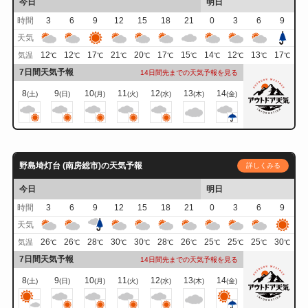
今日
明日
時間
3
6
9
12
15
18
21
0
3
6
9
天気
12
12
17
21
20
17
15
14
12
13
17
気温
℃
℃
℃
℃
℃
℃
℃
℃
℃
℃
℃
7日間天気予報
14日間先までの天気予報を見る
8
9
10
11
12
13
14
(土)
(日)
(月)
(火)
(水)
(木)
(金)
野島埼灯台 (南房総市)の天気予報
詳しくみる
今日
明日
時間
3
6
9
12
15
18
21
0
3
6
9
天気
26
26
28
30
30
28
26
25
25
25
30
気温
℃
℃
℃
℃
℃
℃
℃
℃
℃
℃
℃
7日間天気予報
14日間先までの天気予報を見る
8
9
10
11
12
13
14
(土)
(日)
(月)
(火)
(水)
(木)
(金)