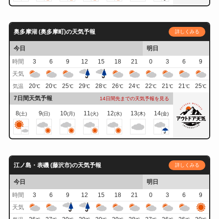
奥多摩湖 (奥多摩町)の天気予報
詳しくみる
今日
明日
時間
3
6
9
12
15
18
21
0
3
6
9
天気
20
20
25
29
28
26
24
22
21
21
25
気温
℃
℃
℃
℃
℃
℃
℃
℃
℃
℃
℃
7日間天気予報
14日間先までの天気予報を見る
8
9
10
11
12
13
14
(土)
(日)
(月)
(火)
(水)
(木)
(金)
江ノ島・表磯 (藤沢市)の天気予報
詳しくみる
今日
明日
時間
3
6
9
12
15
18
21
0
3
6
9
天気