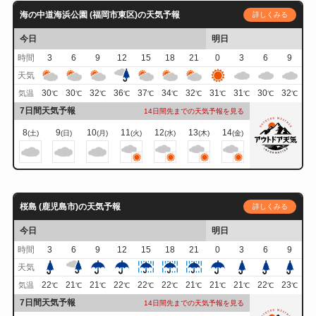
海の中道海浜公園 (福岡市東区)の天気予報
詳しくみる
今日
明日
時間
3
6
9
12
15
18
21
0
3
6
9
天気
30
30
32
36
37
34
32
31
31
30
32
気温
℃
℃
℃
℃
℃
℃
℃
℃
℃
℃
℃
7日間天気予報
14日間先までの天気予報を見る
8
9
10
11
12
13
14
(土)
(日)
(月)
(火)
(水)
(木)
(金)
桜島 (鹿児島市)の天気予報
詳しくみる
今日
明日
時間
3
6
9
12
15
18
21
0
3
6
9
天気
22
21
21
22
22
22
21
21
21
22
23
気温
℃
℃
℃
℃
℃
℃
℃
℃
℃
℃
℃
7日間天気予報
14日間先までの天気予報を見る