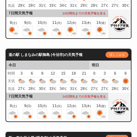
28
28
31
33
34
31
29
28
27
27
30
気温
℃
℃
℃
℃
℃
℃
℃
℃
℃
℃
℃
7日間天気予報
14日間先までの天気予報を見る
8
9
10
11
12
13
14
(土)
(日)
(月)
(火)
(水)
(木)
(金)
道の駅 しまなみの駅御島 (今治市)の天気予報
詳しくみる
今日
明日
時間
3
6
9
12
15
18
21
0
3
6
9
天気
27
28
30
33
34
31
28
27
27
28
30
気温
℃
℃
℃
℃
℃
℃
℃
℃
℃
℃
℃
7日間天気予報
14日間先までの天気予報を見る
8
9
10
11
12
13
14
(土)
(日)
(月)
(火)
(水)
(木)
(金)