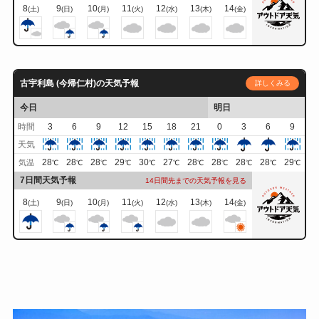
8
9
10
11
12
13
14
(土)
(日)
(月)
(火)
(水)
(木)
(金)
古宇利島 (今帰仁村)の天気予報
詳しくみる
今日
明日
時間
3
6
9
12
15
18
21
0
3
6
9
天気
28
28
28
29
30
27
28
28
28
28
29
気温
℃
℃
℃
℃
℃
℃
℃
℃
℃
℃
℃
7日間天気予報
14日間先までの天気予報を見る
8
9
10
11
12
13
14
(土)
(日)
(月)
(火)
(水)
(木)
(金)