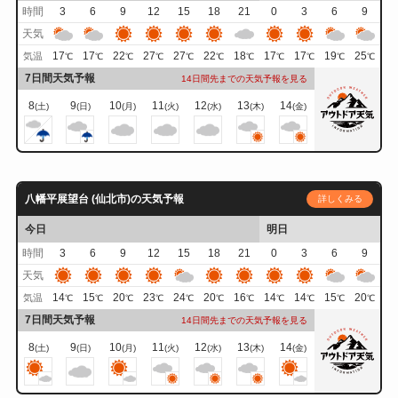
時間
3
6
9
12
15
18
21
0
3
6
9
天気
17
17
22
27
27
22
18
17
17
19
25
気温
℃
℃
℃
℃
℃
℃
℃
℃
℃
℃
℃
7日間天気予報
14日間先までの天気予報を見る
8
9
10
11
12
13
14
(土)
(日)
(月)
(火)
(水)
(木)
(金)
八幡平展望台 (仙北市)の天気予報
詳しくみる
今日
明日
時間
3
6
9
12
15
18
21
0
3
6
9
天気
14
15
20
23
24
20
16
14
14
15
20
気温
℃
℃
℃
℃
℃
℃
℃
℃
℃
℃
℃
7日間天気予報
14日間先までの天気予報を見る
8
9
10
11
12
13
14
(土)
(日)
(月)
(火)
(水)
(木)
(金)