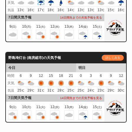
天気
13
16
17
18
16
14
13
13
13
15
16
気温
℃
℃
℃
℃
℃
℃
℃
℃
℃
℃
℃
7日間天気予報
14日間先までの天気予報を見る
9
10
11
12
13
14
15
(日)
(月)
(火)
(水)
(木)
(金)
(土)
野島埼灯台 (南房総市)の天気予報
詳しくみる
今日
明日
時間
6
9
12
15
18
21
0
3
6
9
12
天気
25
29
31
31
28
25
25
24
23
29
30
気温
℃
℃
℃
℃
℃
℃
℃
℃
℃
℃
℃
7日間天気予報
14日間先までの天気予報を見る
9
10
11
12
13
14
15
(日)
(月)
(火)
(水)
(木)
(金)
(土)