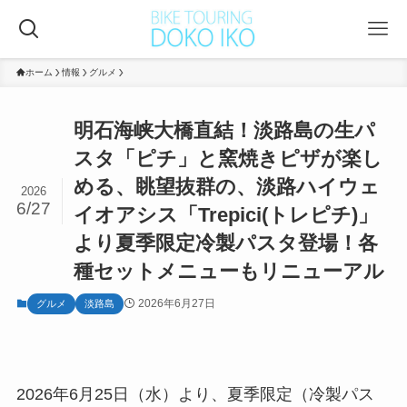
ホーム
情報
グルメ
明石海峡大橋直結！淡路島の生パ
スタ「ピチ」と窯焼きピザが楽し
める、眺望抜群の、淡路ハイウェ
2026
6/27
イオアシス「Trepici(トレピチ)」
より夏季限定冷製パスタ登場！各
種セットメニューもリニューアル
2026年6月27日
グルメ
淡路島
2026年6月25日（水）より、夏季限定（冷製パス