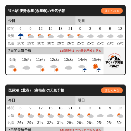
道の駅 伊勢志摩 (志摩市)の天気予報
詳しくみる
今日
明日
時間
6
9
12
15
18
21
0
3
6
9
12
天気
26
29
30
30
29
26
25
25
25
28
29
気温
℃
℃
℃
℃
℃
℃
℃
℃
℃
℃
℃
7日間天気予報
14日間先までの天気予報を見る
9
10
11
12
13
14
15
(日)
(月)
(火)
(水)
(木)
(金)
(土)
琵琶湖（北湖） (彦根市)の天気予報
詳しくみる
今日
明日
時間
6
9
12
15
18
21
0
3
6
9
12
天気
26
29
31
32
31
29
26
26
25
28
30
気温
℃
℃
℃
℃
℃
℃
℃
℃
℃
℃
℃
7日間天気予報
14日間先までの天気予報を見る