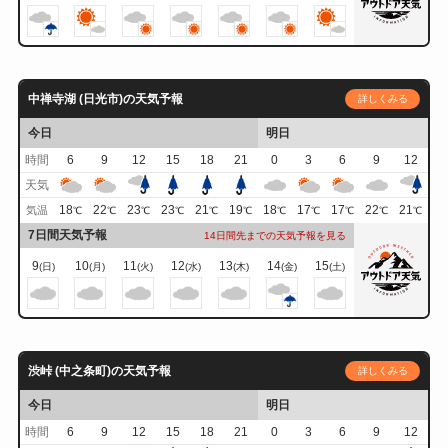
中禅寺湖 (日光市)の天気予報
詳しくみる
今日
明日
時間
6
9
12
15
18
21
0
3
6
9
12
天気
18
22
23
23
21
19
18
17
17
22
21
気温
℃
℃
℃
℃
℃
℃
℃
℃
℃
℃
℃
7日間天気予報
14日間先までの天気予報を見る
9
10
11
12
13
14
15
(日)
(月)
(火)
(水)
(木)
(金)
(土)
渋峠 (中之条町)の天気予報
詳しくみる
今日
明日
時間
6
9
12
15
18
21
0
3
6
9
12