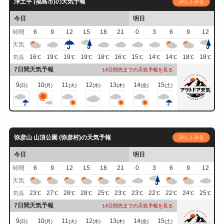
浄土平 (福島市)の天気予報
詳しくみる
今日
明日
時間
6
9
12
15
18
21
0
3
6
9
12
天気
16
19
19
19
18
16
15
14
14
18
18
気温
℃
℃
℃
℃
℃
℃
℃
℃
℃
℃
℃
7日間天気予報
14日間先までの天気予報を見る
9
10
11
12
13
14
15
(日)
(月)
(火)
(水)
(木)
(金)
(土)
弥彦山 山頂公園 (弥彦村)の天気予報
詳しくみる
今日
明日
時間
6
9
12
15
18
21
0
3
6
9
12
天気
23
27
28
28
25
23
23
22
22
24
25
気温
℃
℃
℃
℃
℃
℃
℃
℃
℃
℃
℃
7日間天気予報
14日間先までの天気予報を見る
9
10
11
12
13
14
15
(日)
(月)
(火)
(水)
(木)
(金)
(土)