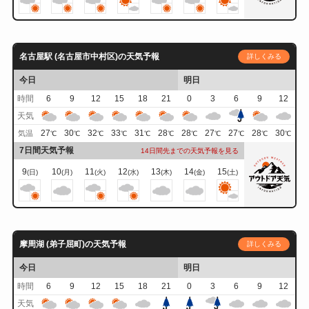
名古屋駅 (名古屋市中村区)の天気予報
詳しくみる
今日
明日
時間
6
9
12
15
18
21
0
3
6
9
12
天気
27
30
32
33
31
28
28
27
27
28
30
気温
℃
℃
℃
℃
℃
℃
℃
℃
℃
℃
℃
7日間天気予報
14日間先までの天気予報を見る
9
10
11
12
13
14
15
(日)
(月)
(火)
(水)
(木)
(金)
(土)
摩周湖 (弟子屈町)の天気予報
詳しくみる
今日
明日
時間
6
9
12
15
18
21
0
3
6
9
12
天気