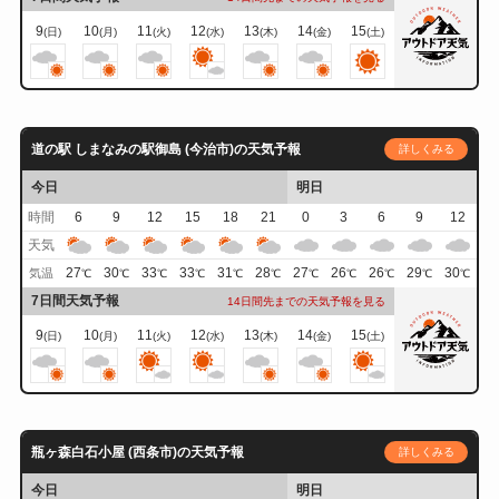
9
10
11
12
13
14
15
(日)
(月)
(火)
(水)
(木)
(金)
(土)
道の駅 しまなみの駅御島 (今治市)の天気予報
詳しくみる
今日
明日
時間
6
9
12
15
18
21
0
3
6
9
12
天気
27
30
33
33
31
28
27
26
26
29
30
気温
℃
℃
℃
℃
℃
℃
℃
℃
℃
℃
℃
7日間天気予報
14日間先までの天気予報を見る
9
10
11
12
13
14
15
(日)
(月)
(火)
(水)
(木)
(金)
(土)
瓶ヶ森白石小屋 (西条市)の天気予報
詳しくみる
今日
明日