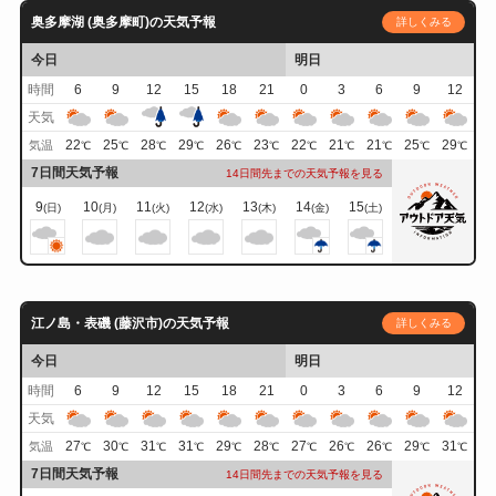
奥多摩湖 (奥多摩町)の天気予報
詳しくみる
今日
明日
時間
6
9
12
15
18
21
0
3
6
9
12
天気
22
25
28
29
26
23
22
21
21
25
29
気温
℃
℃
℃
℃
℃
℃
℃
℃
℃
℃
℃
7日間天気予報
14日間先までの天気予報を見る
9
10
11
12
13
14
15
(日)
(月)
(火)
(水)
(木)
(金)
(土)
江ノ島・表磯 (藤沢市)の天気予報
詳しくみる
今日
明日
時間
6
9
12
15
18
21
0
3
6
9
12
天気
27
30
31
31
29
28
27
26
26
29
31
気温
℃
℃
℃
℃
℃
℃
℃
℃
℃
℃
℃
7日間天気予報
14日間先までの天気予報を見る