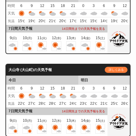
時間
6
9
12
15
18
21
0
3
6
9
12
天気
15
19
20
21
20
17
15
15
14
19
20
気温
℃
℃
℃
℃
℃
℃
℃
℃
℃
℃
℃
7日間天気予報
14日間先までの天気予報を見る
9
10
11
12
13
14
15
(日)
(月)
(火)
(水)
(木)
(金)
(土)
大山寺 (大山町)の天気予報
詳しくみる
今日
明日
時間
6
9
12
15
18
21
0
3
6
9
12
天気
22
27
28
28
27
24
23
22
21
25
26
気温
℃
℃
℃
℃
℃
℃
℃
℃
℃
℃
℃
7日間天気予報
14日間先までの天気予報を見る
9
10
11
12
13
14
15
(日)
(月)
(火)
(水)
(木)
(金)
(土)