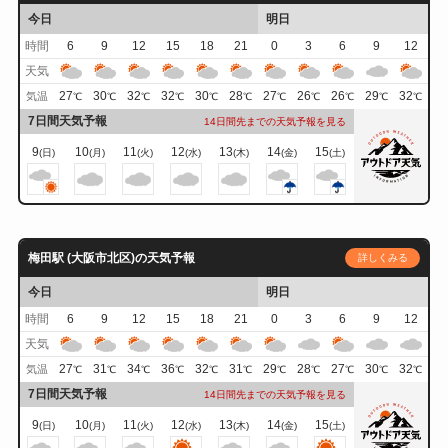
今日
明日
時間
6
9
12
15
18
21
0
3
6
9
12
天気
27
30
32
32
30
28
27
26
26
29
32
気温
℃
℃
℃
℃
℃
℃
℃
℃
℃
℃
℃
7日間天気予報
14日間先までの天気予報を見る
9
10
11
12
13
14
15
(日)
(月)
(火)
(水)
(木)
(金)
(土)
梅田駅 (大阪市北区)の天気予報
詳しくみる
今日
明日
時間
6
9
12
15
18
21
0
3
6
9
12
天気
27
31
34
36
32
31
29
28
27
30
32
気温
℃
℃
℃
℃
℃
℃
℃
℃
℃
℃
℃
7日間天気予報
14日間先までの天気予報を見る
9
10
11
12
13
14
15
(日)
(月)
(火)
(水)
(木)
(金)
(土)