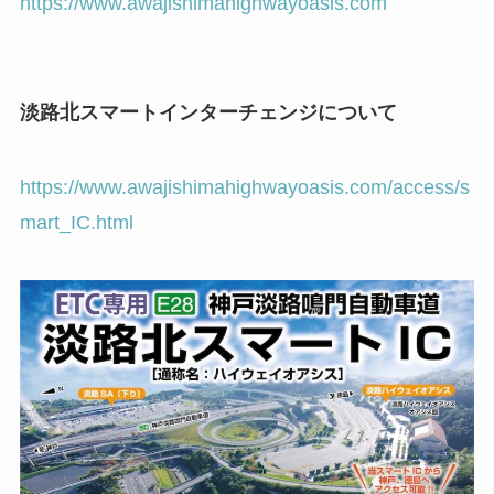
https://www.awajishimahighwayoasis.com
淡路北スマートインターチェンジについて
https://www.awajishimahighwayoasis.com/access/s
mart_IC.html