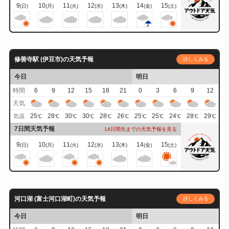
9
10
11
12
13
14
15
(日)
(月)
(火)
(水)
(木)
(金)
(土)
修善寺駅 (伊豆市)の天気予報
詳しくみる
今日
明日
時間
6
9
12
15
18
21
0
3
6
9
12
天気
25
28
30
30
28
26
25
25
24
28
29
気温
℃
℃
℃
℃
℃
℃
℃
℃
℃
℃
℃
7日間天気予報
14日間先までの天気予報を見る
9
10
11
12
13
14
15
(日)
(月)
(火)
(水)
(木)
(金)
(土)
河口湖 (富士河口湖町)の天気予報
詳しくみる
今日
明日