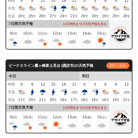
時間
6
9
12
15
18
21
0
3
6
9
12
天気
20
25
28
27
24
21
20
19
19
25
28
気温
℃
℃
℃
℃
℃
℃
℃
℃
℃
℃
℃
7日間天気予報
14日間先までの天気予報を見る
9
10
11
12
13
14
15
(日)
(月)
(火)
(水)
(木)
(金)
(土)
ビーナスライン霧ヶ峰富士見台 (諏訪市)の天気予報
詳しくみる
今日
明日
時間
6
9
12
15
18
21
0
3
6
9
12
天気
17
20
21
20
19
17
16
16
16
19
21
気温
℃
℃
℃
℃
℃
℃
℃
℃
℃
℃
℃
7日間天気予報
14日間先までの天気予報を見る
9
10
11
12
13
14
15
(日)
(月)
(火)
(水)
(木)
(金)
(土)