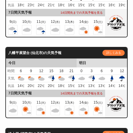
18
23
24
21
18
16
15
15
15
16
19
気温
℃
℃
℃
℃
℃
℃
℃
℃
℃
℃
℃
7日間天気予報
14日間先までの天気予報を見る
9
10
11
12
13
14
15
(日)
(月)
(火)
(水)
(木)
(金)
(土)
八幡平展望台 (仙北市)の天気予報
詳しくみる
今日
明日
時間
6
9
12
15
18
21
0
3
6
9
12
天気
14
20
22
20
18
15
13
13
13
14
14
気温
℃
℃
℃
℃
℃
℃
℃
℃
℃
℃
℃
7日間天気予報
14日間先までの天気予報を見る
9
10
11
12
13
14
15
(日)
(月)
(火)
(水)
(木)
(金)
(土)