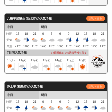
八幡平展望台 (仙北市)の天気予報
詳しくみる
今日
明日
時間
15
18
21
0
3
6
9
12
15
18
21
天気
21
18
15
14
13
13
15
14
13
12
11
気温
℃
℃
℃
℃
℃
℃
℃
℃
℃
℃
℃
7日間天気予報
14日間先までの天気予報を見る
10
11
12
13
14
15
16
(月)
(火)
(水)
(木)
(金)
(土)
(日)
浄土平 (福島市)の天気予報
詳しくみる
今日
明日
時間
15
18
21
0
3
6
9
12
15
18
21
天気