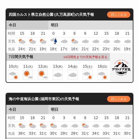
四国カルスト県立自然公園 (久万高原町)の天気予報
詳しくみる
今日
明日
時間
15
18
21
0
3
6
9
12
15
18
21
天気
24
21
19
18
17
16
21
22
23
20
19
気温
℃
℃
℃
℃
℃
℃
℃
℃
℃
℃
℃
7日間天気予報
14日間先までの天気予報を見る
10
11
12
13
14
15
16
(月)
(火)
(水)
(木)
(金)
(土)
(日)
海の中道海浜公園 (福岡市東区)の天気予報
詳しくみる
今日
明日
時間
15
18
21
0
3
6
9
12
15
18
21
天気
36
33
31
30
29
28
31
34
33
31
30
気温
℃
℃
℃
℃
℃
℃
℃
℃
℃
℃
℃