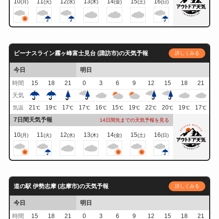
10
11
12
13
14
15
16
(月)
(火)
(水)
(木)
(金)
(土)
(日)
ビーナスライン霧ヶ峰富士見台 (諏訪市)の天気予報
詳しくみる
今日
明日
時間
15
18
21
0
3
6
9
12
15
18
21
天気
21
19
17
17
16
15
19
22
20
19
17
気温
℃
℃
℃
℃
℃
℃
℃
℃
℃
℃
℃
7日間天気予報
14日間先までの天気予報を見る
10
11
12
13
14
15
16
(月)
(火)
(水)
(木)
(金)
(土)
(日)
道の駅 伊勢志摩 (志摩市)の天気予報
詳しくみる
今日
明日
時間
15
18
21
0
3
6
9
12
15
18
21