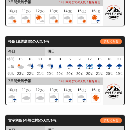
7日間天気予報
14日間先までの天気予報を見る
10
11
12
13
14
15
16
(月)
(火)
(水)
(木)
(金)
(土)
(日)
桜島 (鹿児島市)の天気予報
詳しくみる
今日
明日
時間
15
18
21
0
3
6
9
12
15
18
21
天気
23
22
21
20
20
20
20
20
21
20
19
気温
℃
℃
℃
℃
℃
℃
℃
℃
℃
℃
℃
7日間天気予報
14日間先までの天気予報を見る
10
11
12
13
14
15
16
(月)
(火)
(水)
(木)
(金)
(土)
(日)
古宇利島 (今帰仁村)の天気予報
詳しくみる