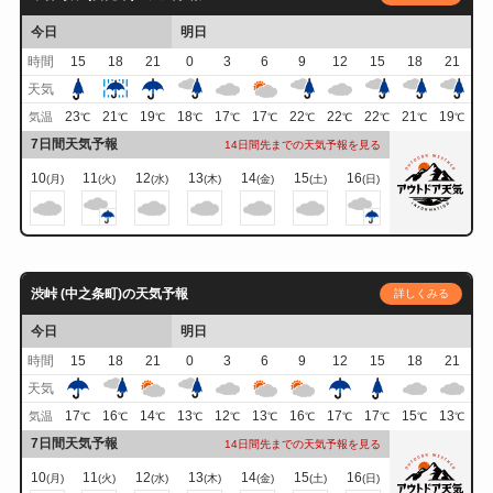
今日
明日
時間
15
18
21
0
3
6
9
12
15
18
21
天気
23
21
19
18
17
17
22
22
22
21
19
気温
℃
℃
℃
℃
℃
℃
℃
℃
℃
℃
℃
7日間天気予報
14日間先までの天気予報を見る
10
11
12
13
14
15
16
(月)
(火)
(水)
(木)
(金)
(土)
(日)
渋峠 (中之条町)の天気予報
詳しくみる
今日
明日
時間
15
18
21
0
3
6
9
12
15
18
21
天気
17
16
14
13
12
13
16
17
17
15
13
気温
℃
℃
℃
℃
℃
℃
℃
℃
℃
℃
℃
7日間天気予報
14日間先までの天気予報を見る
10
11
12
13
14
15
16
(月)
(火)
(水)
(木)
(金)
(土)
(日)