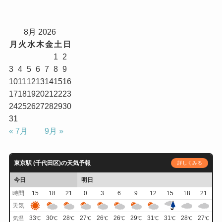
8月 2026
月
火
水
木
金
土
日
1
2
3
4
5
6
7
8
9
10
11
12
13
14
15
16
17
18
19
20
21
22
23
24
25
26
27
28
29
30
31
« 7月
9月 »
東京駅 (千代田区)の天気予報
詳しくみる
今日
明日
時間
15
18
21
0
3
6
9
12
15
18
21
天気
33
30
28
27
26
26
29
31
31
28
27
気温
℃
℃
℃
℃
℃
℃
℃
℃
℃
℃
℃