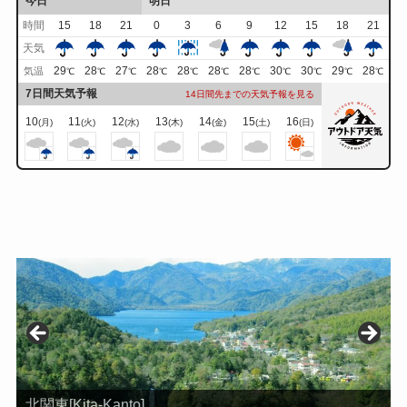
今日
明日
時間
15
18
21
0
3
6
9
12
15
18
21
天気
29
28
27
28
28
28
28
30
30
29
28
気温
℃
℃
℃
℃
℃
℃
℃
℃
℃
℃
℃
7日間天気予報
14日間先までの天気予報を見る
10
11
12
13
14
15
16
(月)
(火)
(水)
(木)
(金)
(土)
(日)
北関東[Kita-Kanto]
南関東[Minami-Kanto]