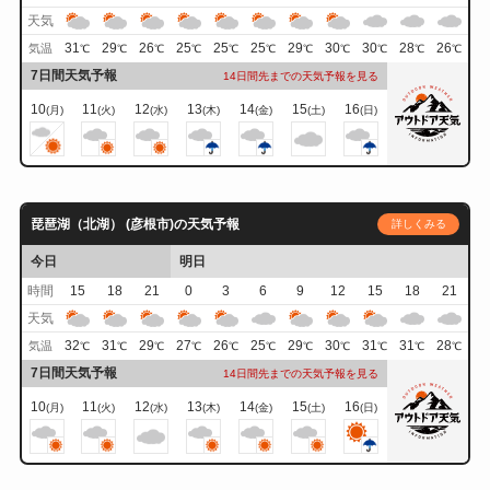
天気
31
29
26
25
25
25
29
30
30
28
26
気温
℃
℃
℃
℃
℃
℃
℃
℃
℃
℃
℃
7日間天気予報
14日間先までの天気予報を見る
10
11
12
13
14
15
16
(月)
(火)
(水)
(木)
(金)
(土)
(日)
琵琶湖（北湖） (彦根市)の天気予報
詳しくみる
今日
明日
時間
15
18
21
0
3
6
9
12
15
18
21
天気
32
31
29
27
26
25
29
30
31
31
28
気温
℃
℃
℃
℃
℃
℃
℃
℃
℃
℃
℃
7日間天気予報
14日間先までの天気予報を見る
10
11
12
13
14
15
16
(月)
(火)
(水)
(木)
(金)
(土)
(日)