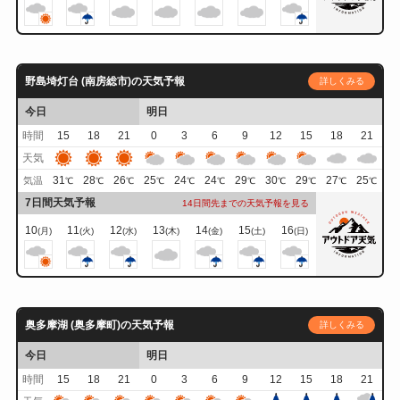
野島埼灯台 (南房総市)の天気予報
詳しくみる
今日
明日
時間
15
18
21
0
3
6
9
12
15
18
21
天気
31
28
26
25
24
24
29
30
29
27
25
気温
℃
℃
℃
℃
℃
℃
℃
℃
℃
℃
℃
7日間天気予報
14日間先までの天気予報を見る
10
11
12
13
14
15
16
(月)
(火)
(水)
(木)
(金)
(土)
(日)
奥多摩湖 (奥多摩町)の天気予報
詳しくみる
今日
明日
時間
15
18
21
0
3
6
9
12
15
18
21