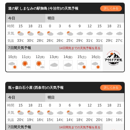
道の駅 しまなみの駅御島 (今治市)の天気予報
詳しくみる
今日
明日
時間
15
18
21
0
3
6
9
12
15
18
21
天気
33
30
28
26
26
25
29
31
31
29
27
気温
℃
℃
℃
℃
℃
℃
℃
℃
℃
℃
℃
7日間天気予報
14日間先までの天気予報を見る
10
11
12
13
14
15
16
(月)
(火)
(水)
(木)
(金)
(土)
(日)
瓶ヶ森白石小屋 (西条市)の天気予報
詳しくみる
今日
明日
時間
15
18
21
0
3
6
9
12
15
18
21
天気
20
19
16
15
14
14
18
20
20
19
16
気温
℃
℃
℃
℃
℃
℃
℃
℃
℃
℃
℃
7日間天気予報
14日間先までの天気予報を見る