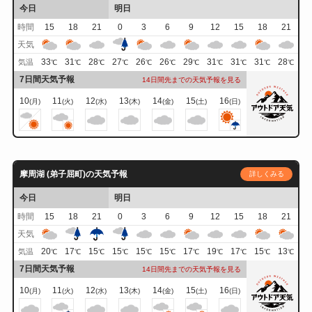
今日
明日
時間
15
18
21
0
3
6
9
12
15
18
21
天気
33
31
28
27
26
26
29
31
31
31
28
気温
℃
℃
℃
℃
℃
℃
℃
℃
℃
℃
℃
7日間天気予報
14日間先までの天気予報を見る
10
11
12
13
14
15
16
(月)
(火)
(水)
(木)
(金)
(土)
(日)
摩周湖 (弟子屈町)の天気予報
詳しくみる
今日
明日
時間
15
18
21
0
3
6
9
12
15
18
21
天気
20
17
15
15
15
15
17
19
17
15
13
気温
℃
℃
℃
℃
℃
℃
℃
℃
℃
℃
℃
7日間天気予報
14日間先までの天気予報を見る
10
11
12
13
14
15
16
(月)
(火)
(水)
(木)
(金)
(土)
(日)