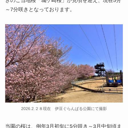
きのご当地桜「城ケ崎桜」が見頃を迎え、現在5分
～7分咲きとなっております。
2026.2.２８現在 伊豆ぐらんぱる公園にて撮影
当園の桜は、例年3月初旬に5分咲き～3月中旬頃ま