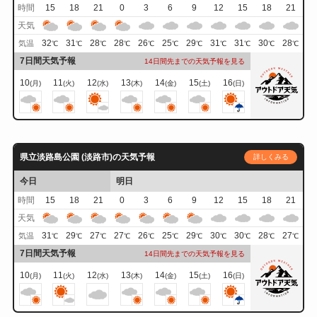
時間
15
18
21
0
3
6
9
12
15
18
21
天気
32
31
28
28
26
25
29
31
31
30
28
気温
℃
℃
℃
℃
℃
℃
℃
℃
℃
℃
℃
7日間天気予報
14日間先までの天気予報を見る
10
11
12
13
14
15
16
(月)
(火)
(水)
(木)
(金)
(土)
(日)
県立淡路島公園 (淡路市)の天気予報
詳しくみる
今日
明日
時間
15
18
21
0
3
6
9
12
15
18
21
天気
31
29
27
27
26
25
29
30
30
28
27
気温
℃
℃
℃
℃
℃
℃
℃
℃
℃
℃
℃
7日間天気予報
14日間先までの天気予報を見る
10
11
12
13
14
15
16
(月)
(火)
(水)
(木)
(金)
(土)
(日)