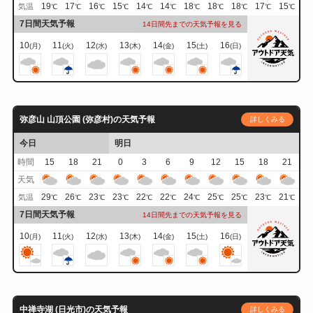
19
17
16
15
14
14
18
18
18
17
15
気温
℃
℃
℃
℃
℃
℃
℃
℃
℃
℃
℃
7日間天気予報
14日間先までの天気予報を見る
10
11
12
13
14
15
16
(月)
(火)
(水)
(木)
(金)
(土)
(日)
弥彦山 山頂公園 (弥彦村)の天気予報
詳しくみる
今日
明日
時間
15
18
21
0
3
6
9
12
15
18
21
天気
29
26
23
23
22
22
24
25
25
23
21
気温
℃
℃
℃
℃
℃
℃
℃
℃
℃
℃
℃
7日間天気予報
14日間先までの天気予報を見る
10
11
12
13
14
15
16
(月)
(火)
(水)
(木)
(金)
(土)
(日)
中禅寺湖 (日光市)の天気予報
詳しくみる