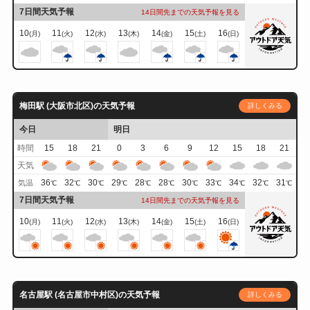
7日間天気予報
14日間先までの天気予報を見る
10
11
12
13
14
15
16
(月)
(火)
(水)
(木)
(金)
(土)
(日)
梅田駅 (大阪市北区)の天気予報
詳しくみる
今日
明日
時間
15
18
21
0
3
6
9
12
15
18
21
天気
36
32
30
29
28
28
30
33
34
32
31
気温
℃
℃
℃
℃
℃
℃
℃
℃
℃
℃
℃
7日間天気予報
14日間先までの天気予報を見る
10
11
12
13
14
15
16
(月)
(火)
(水)
(木)
(金)
(土)
(日)
名古屋駅 (名古屋市中村区)の天気予報
詳しくみる