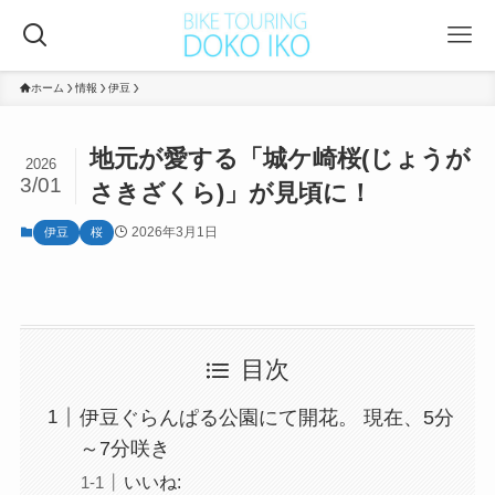
ホーム
情報
伊豆
地元が愛する「城ケ崎桜(じょうが
2026
3/01
さきざくら)」が見頃に！
2026年3月1日
伊豆
桜
目次
伊豆ぐらんぱる公園にて開花。 現在、5分
～7分咲き
いいね: