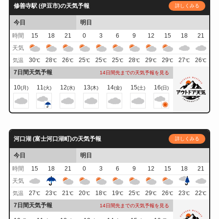
修善寺駅 (伊豆市)の天気予報
詳しくみる
今日
明日
時間
15
18
21
0
3
6
9
12
15
18
21
天気
30
28
26
25
25
25
28
29
29
27
26
気温
℃
℃
℃
℃
℃
℃
℃
℃
℃
℃
℃
7日間天気予報
14日間先までの天気予報を見る
10
11
12
13
14
15
16
(月)
(火)
(水)
(木)
(金)
(土)
(日)
河口湖 (富士河口湖町)の天気予報
詳しくみる
今日
明日
時間
15
18
21
0
3
6
9
12
15
18
21
天気
27
23
21
20
18
19
25
29
26
23
22
気温
℃
℃
℃
℃
℃
℃
℃
℃
℃
℃
℃
7日間天気予報
14日間先までの天気予報を見る