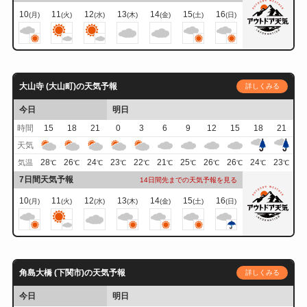
10
11
12
13
14
15
16
(月)
(火)
(水)
(木)
(金)
(土)
(日)
大山寺 (大山町)の天気予報
詳しくみる
今日
明日
時間
15
18
21
0
3
6
9
12
15
18
21
天気
28
26
24
23
22
21
25
26
26
24
23
気温
℃
℃
℃
℃
℃
℃
℃
℃
℃
℃
℃
7日間天気予報
14日間先までの天気予報を見る
10
11
12
13
14
15
16
(月)
(火)
(水)
(木)
(金)
(土)
(日)
角島大橋 (下関市)の天気予報
詳しくみる
今日
明日