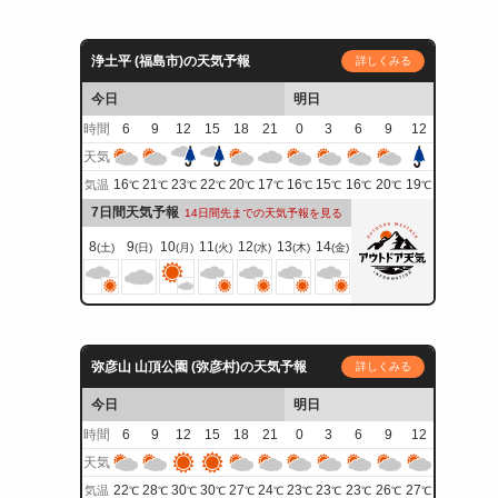
浄土平 (福島市)の天気予報
詳しくみる
今日
明日
時間
6
9
12
15
18
21
0
3
6
9
12
天気
16
21
23
22
20
17
16
15
16
20
19
気温
℃
℃
℃
℃
℃
℃
℃
℃
℃
℃
℃
7日間天気予報
14日間先までの天気予報を見る
8
9
10
11
12
13
14
(土)
(日)
(月)
(火)
(水)
(木)
(金)
弥彦山 山頂公園 (弥彦村)の天気予報
詳しくみる
今日
明日
時間
6
9
12
15
18
21
0
3
6
9
12
天気
22
28
30
30
27
24
23
23
23
26
27
気温
℃
℃
℃
℃
℃
℃
℃
℃
℃
℃
℃