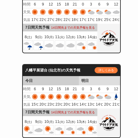
時間
6
9
12
15
18
21
0
3
6
9
12
天気
17
22
27
28
22
18
17
17
19
25
24
気温
℃
℃
℃
℃
℃
℃
℃
℃
℃
℃
℃
7日間天気予報
14日間先までの天気予報を見る
8
9
10
11
12
13
14
(土)
(日)
(月)
(火)
(水)
(木)
(金)
八幡平展望台 (仙北市)の天気予報
詳しくみる
今日
明日
時間
6
9
12
15
18
21
0
3
6
9
12
天気
15
20
23
23
20
16
14
13
14
20
21
気温
℃
℃
℃
℃
℃
℃
℃
℃
℃
℃
℃
7日間天気予報
14日間先までの天気予報を見る
8
9
10
11
12
13
14
(土)
(日)
(月)
(火)
(水)
(木)
(金)