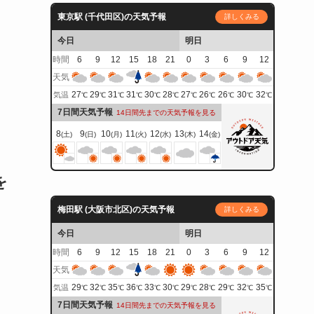
東京駅 (千代田区)の天気予報
詳しくみる
今日
明日
時間
6
9
12
15
18
21
0
3
6
9
12
天気
27
29
31
31
30
28
27
26
26
30
32
気温
℃
℃
℃
℃
℃
℃
℃
℃
℃
℃
℃
7日間天気予報
14日間先までの天気予報を見る
8
9
10
11
12
13
14
(土)
(日)
(月)
(火)
(水)
(木)
(金)
を
梅田駅 (大阪市北区)の天気予報
詳しくみる
今日
明日
時間
6
9
12
15
18
21
0
3
6
9
12
天気
29
32
35
36
33
30
29
28
29
32
35
気温
℃
℃
℃
℃
℃
℃
℃
℃
℃
℃
℃
7日間天気予報
14日間先までの天気予報を見る