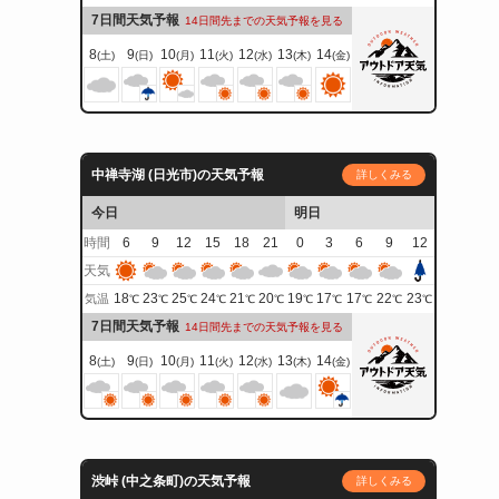
7日間天気予報
14日間先までの天気予報を見る
8
9
10
11
12
13
14
(土)
(日)
(月)
(火)
(水)
(木)
(金)
中禅寺湖 (日光市)の天気予報
詳しくみる
今日
明日
時間
6
9
12
15
18
21
0
3
6
9
12
天気
18
23
25
24
21
20
19
17
17
22
23
気温
℃
℃
℃
℃
℃
℃
℃
℃
℃
℃
℃
7日間天気予報
14日間先までの天気予報を見る
8
9
10
11
12
13
14
(土)
(日)
(月)
(火)
(水)
(木)
(金)
渋峠 (中之条町)の天気予報
詳しくみる