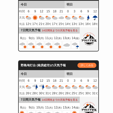
今日
明日
時間
6
9
12
15
18
21
0
3
6
9
12
イ
天気
12
17
21
20
17
15
14
13
13
16
18
気温
℃
℃
℃
℃
℃
℃
℃
℃
℃
℃
℃
7日間天気予報
14日間先までの天気予報を見る
8
9
10
11
12
13
14
(土)
(日)
(月)
(火)
(水)
(木)
(金)
野島埼灯台 (南房総市)の天気予報
詳しくみる
今日
明日
時間
6
9
12
15
18
21
0
3
6
9
12
天気
26
28
30
31
28
26
26
25
25
30
31
気温
℃
℃
℃
℃
℃
℃
℃
℃
℃
℃
℃
7日間天気予報
14日間先までの天気予報を見る
8
9
10
11
12
13
14
(土)
(日)
(月)
(火)
(水)
(木)
(金)