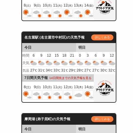
8
9
10
11
12
13
14
(土)
(日)
(月)
(火)
(水)
(木)
(金)
名古屋駅 (名古屋市中村区)の天気予報
詳しくみる
今日
明日
時間
6
9
12
15
18
21
0
3
6
9
12
天気
27
31
34
33
31
29
28
27
27
30
32
気温
℃
℃
℃
℃
℃
℃
℃
℃
℃
℃
℃
7日間天気予報
14日間先までの天気予報を見る
8
9
10
11
12
13
14
(土)
(日)
(月)
(火)
(水)
(木)
(金)
摩周湖 (弟子屈町)の天気予報
詳しくみる
今日
明日