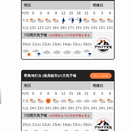
明日
明後日
時間
0
3
6
9
12
15
18
21
0
3
6
天気
13
12
12
16
18
17
15
13
13
12
12
気温
℃
℃
℃
℃
℃
℃
℃
℃
℃
℃
℃
7日間天気予報
14日間先までの天気予報を見る
10
11
12
13
14
15
16
(月)
(火)
(水)
(木)
(金)
(土)
(日)
野島埼灯台 (南房総市)の天気予報
詳しくみる
明日
明後日
時間
0
3
6
9
12
15
18
21
0
3
6
天気
24
23
24
29
28
29
27
25
24
24
24
気温
℃
℃
℃
℃
℃
℃
℃
℃
℃
℃
℃
7日間天気予報
14日間先までの天気予報を見る
10
11
12
13
14
15
16
(月)
(火)
(水)
(木)
(金)
(土)
(日)