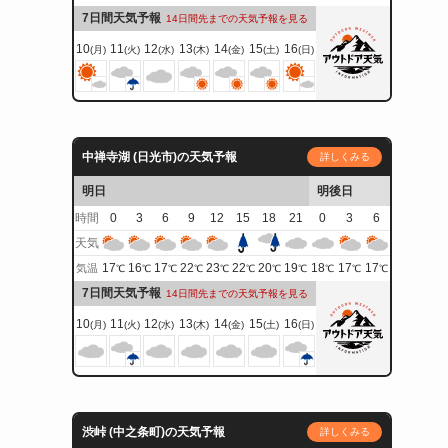
7日間天気予報
14日間先までの天気予報を見る
10
11
12
13
14
15
16
(月)
(火)
(水)
(木)
(金)
(土)
(日)
中禅寺湖 (日光市)の天気予報
詳しくみる
明日
明後日
時間
0
3
6
9
12
15
18
21
0
3
6
天気
17
16
17
22
23
22
20
19
18
17
17
気温
℃
℃
℃
℃
℃
℃
℃
℃
℃
℃
℃
7日間天気予報
14日間先までの天気予報を見る
10
11
12
13
14
15
16
(月)
(火)
(水)
(木)
(金)
(土)
(日)
渋峠 (中之条町)の天気予報
詳しくみる