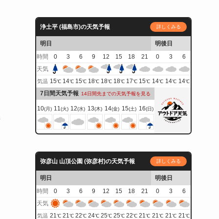
浄土平 (福島市)の天気予報
詳しくみる
明日
明後日
時間
0
3
6
9
12
15
18
21
0
3
6
天気
15
14
15
18
18
18
17
15
14
14
14
気温
℃
℃
℃
℃
℃
℃
℃
℃
℃
℃
℃
7日間天気予報
14日間先までの天気予報を見る
10
11
12
13
14
15
16
(月)
(火)
(水)
(木)
(金)
(土)
(日)
晴
弥彦山 山頂公園 (弥彦村)の天気予報
詳しくみる
明日
明後日
時間
0
3
6
9
12
15
18
21
0
3
6
庭
天気
21
21
22
24
25
25
22
21
21
21
21
気温
℃
℃
℃
℃
℃
℃
℃
℃
℃
℃
℃