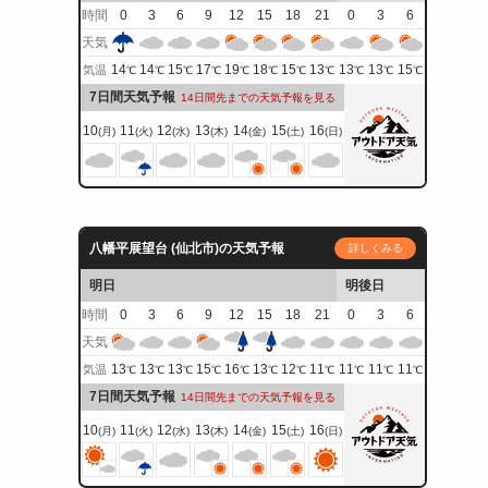
時間
0
3
6
9
12
15
18
21
0
3
6
天気
14
14
15
17
19
18
15
13
13
13
15
気温
℃
℃
℃
℃
℃
℃
℃
℃
℃
℃
℃
7日間天気予報
14日間先までの天気予報を見る
10
11
12
13
14
15
16
(月)
(火)
(水)
(木)
(金)
(土)
(日)
八幡平展望台 (仙北市)の天気予報
詳しくみる
明日
明後日
時間
0
3
6
9
12
15
18
21
0
3
6
天気
13
13
13
15
16
13
12
11
11
11
11
気温
℃
℃
℃
℃
℃
℃
℃
℃
℃
℃
℃
7日間天気予報
14日間先までの天気予報を見る
10
11
12
13
14
15
16
(月)
(火)
(水)
(木)
(金)
(土)
(日)