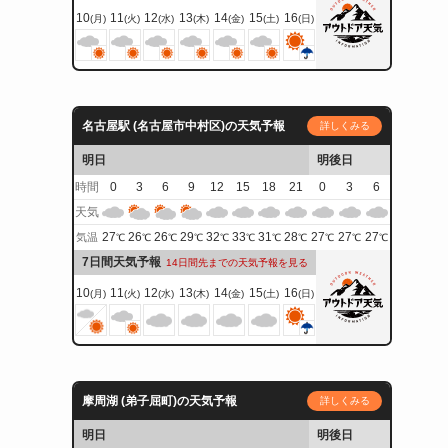
10
11
12
13
14
15
16
(月)
(火)
(水)
(木)
(金)
(土)
(日)
名古屋駅 (名古屋市中村区)の天気予報
詳しくみる
明日
明後日
時間
0
3
6
9
12
15
18
21
0
3
6
天気
27
26
26
29
32
33
31
28
27
27
27
気温
℃
℃
℃
℃
℃
℃
℃
℃
℃
℃
℃
7日間天気予報
14日間先までの天気予報を見る
10
11
12
13
14
15
16
(月)
(火)
(水)
(木)
(金)
(土)
(日)
摩周湖 (弟子屈町)の天気予報
詳しくみる
明日
明後日