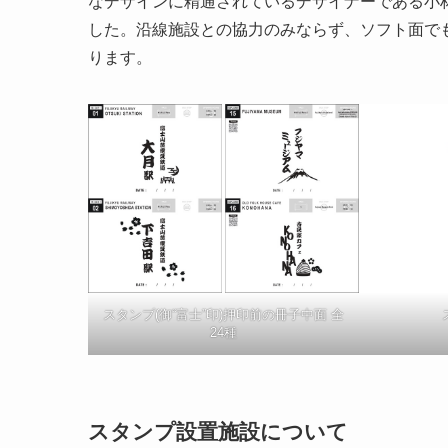
なデザインに精通されているデザイナーである小林
した。沿線施設との協力のみならず、ソフト面で
ります。
スタンプ(御“富士”印)押印前の冊子中面 全
24種
スタンプ設置施設について