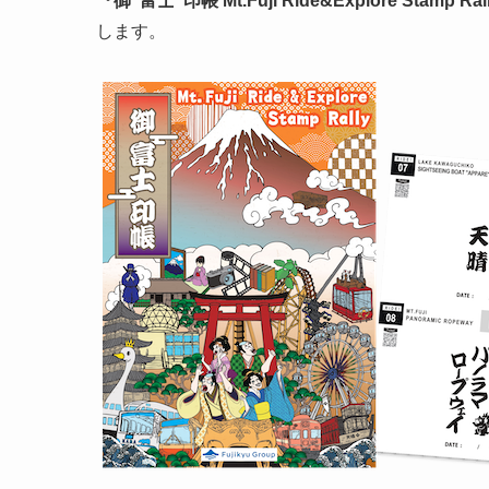
『御“富士”印帳 Mt.Fuji Ride&Explore Stamp Ral
します。