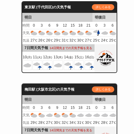
東京駅 (千代田区)の天気予報
詳しくみる
明日
明後日
時間
0
3
6
9
12
15
18
21
0
3
6
天気
27
26
26
29
31
32
30
27
25
24
25
気温
℃
℃
℃
℃
℃
℃
℃
℃
℃
℃
℃
7日間天気予報
14日間先までの天気予報を見る
10
11
12
13
14
15
16
(月)
(火)
(水)
(木)
(金)
(土)
(日)
梅田駅 (大阪市北区)の天気予報
詳しくみる
明日
明後日
時間
0
3
6
9
12
15
18
21
0
3
6
天気
29
28
27
30
32
34
31
30
29
28
27
気温
℃
℃
℃
℃
℃
℃
℃
℃
℃
℃
℃
7日間天気予報
14日間先までの天気予報を見る