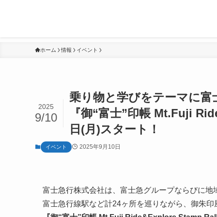
ホーム
情報
イベント
乗り物と学びをテーマに富
2025
『御“富士”印帳 Mt.Fuji Ride
9/10
日(月)スタート！
2025年9月10日
イベント
富士急行株式会社は、富士急グループならびに地
富士急行線駅など計24ヶ所を巡りながら、御朱