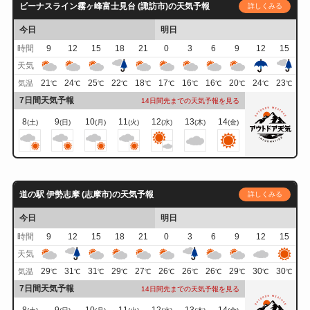
ビーナスライン霧ヶ峰富士見台 (諏訪市)の天気予報
詳しくみる
今日
明日
時間
9
12
15
18
21
0
3
6
9
12
15
天気
21
24
25
22
18
17
16
16
20
24
23
気温
℃
℃
℃
℃
℃
℃
℃
℃
℃
℃
℃
7日間天気予報
14日間先までの天気予報を見る
8
9
10
11
12
13
14
(土)
(日)
(月)
(火)
(水)
(木)
(金)
道の駅 伊勢志摩 (志摩市)の天気予報
詳しくみる
今日
明日
時間
9
12
15
18
21
0
3
6
9
12
15
天気
29
31
31
29
27
26
26
26
29
30
30
気温
℃
℃
℃
℃
℃
℃
℃
℃
℃
℃
℃
7日間天気予報
14日間先までの天気予報を見る