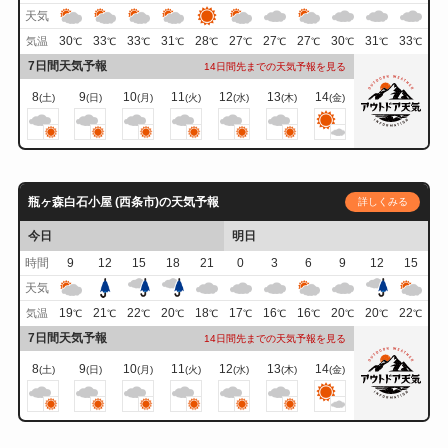
天気
30
33
33
31
28
27
27
27
30
31
33
気温
℃
℃
℃
℃
℃
℃
℃
℃
℃
℃
℃
7日間天気予報
14日間先までの天気予報を見る
8
9
10
11
12
13
14
(土)
(日)
(月)
(火)
(水)
(木)
(金)
瓶ヶ森白石小屋 (西条市)の天気予報
詳しくみる
今日
明日
時間
9
12
15
18
21
0
3
6
9
12
15
天気
19
21
22
20
18
17
16
16
20
20
22
気温
℃
℃
℃
℃
℃
℃
℃
℃
℃
℃
℃
7日間天気予報
14日間先までの天気予報を見る
8
9
10
11
12
13
14
(土)
(日)
(月)
(火)
(水)
(木)
(金)