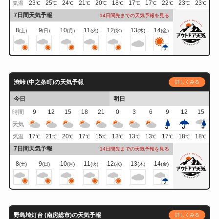
23
25
24
21
20
18
17
17
22
23
23
気温
℃
℃
℃
℃
℃
℃
℃
℃
℃
℃
℃
7日間天気予報
14日間先までの天気予報を見る
8
9
10
11
12
13
14
(土)
(日)
(月)
(火)
(水)
(木)
(金)
渋峠 (中之条町)の天気予報
詳しくみる
今日
明日
時間
9
12
15
18
21
0
3
6
9
12
15
天気
17
21
20
17
15
13
13
13
17
18
18
気温
℃
℃
℃
℃
℃
℃
℃
℃
℃
℃
℃
7日間天気予報
14日間先までの天気予報を見る
8
9
10
11
12
13
14
(土)
(日)
(月)
(火)
(水)
(木)
(金)
野島埼灯台 (南房総市)の天気予報
詳しくみる