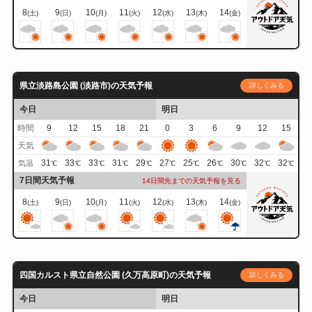
8
9
10
11
12
13
14
(土)
(日)
(月)
(火)
(水)
(木)
(金)
県立淡路島公園 (淡路市)の天気予報
詳しくみる
今日
明日
時間
9
12
15
18
21
0
3
6
9
12
15
天気
31
33
33
31
29
27
25
26
30
32
32
気温
℃
℃
℃
℃
℃
℃
℃
℃
℃
℃
℃
7日間天気予報
14日間先までの天気予報を見る
8
9
10
11
12
13
14
(土)
(日)
(月)
(火)
(水)
(木)
(金)
四国カルスト県立自然公園 (久万高原町)の天気予報
詳しくみる
今日
明日