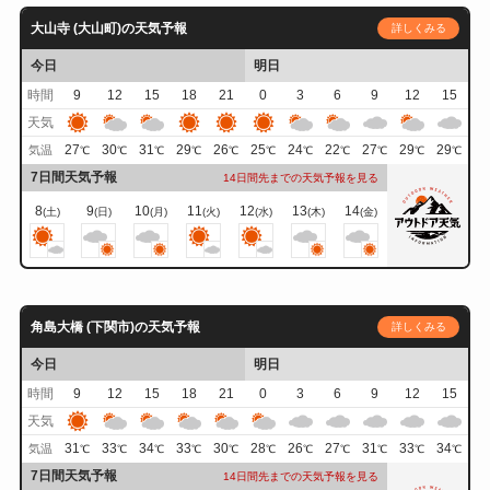
大山寺 (大山町)の天気予報
詳しくみる
今日
明日
時間
9
12
15
18
21
0
3
6
9
12
15
天気
27
30
31
29
26
25
24
22
27
29
29
気温
℃
℃
℃
℃
℃
℃
℃
℃
℃
℃
℃
7日間天気予報
14日間先までの天気予報を見る
8
9
10
11
12
13
14
(土)
(日)
(月)
(火)
(水)
(木)
(金)
角島大橋 (下関市)の天気予報
詳しくみる
今日
明日
時間
9
12
15
18
21
0
3
6
9
12
15
天気
31
33
34
33
30
28
26
27
31
33
34
気温
℃
℃
℃
℃
℃
℃
℃
℃
℃
℃
℃
7日間天気予報
14日間先までの天気予報を見る