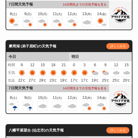
7日間天気予報
14日間先までの天気予報を見る
8
9
10
11
12
13
14
(土)
(日)
(月)
(火)
(水)
(木)
(金)
摩周湖 (弟子屈町)の天気予報
詳しくみる
今日
明日
時間
9
12
15
18
21
0
3
6
9
12
15
天気
22
27
28
23
18
17
17
19
25
25
20
気温
℃
℃
℃
℃
℃
℃
℃
℃
℃
℃
℃
7日間天気予報
14日間先までの天気予報を見る
8
9
10
11
12
13
14
(土)
(日)
(月)
(火)
(水)
(木)
(金)
八幡平展望台 (仙北市)の天気予報
詳しくみる