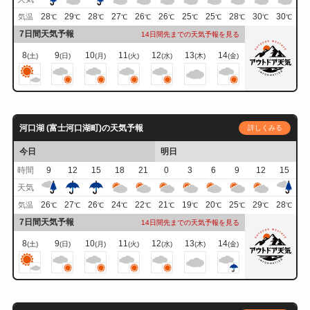
28
29
28
27
26
26
25
25
28
30
30
気温
℃
℃
℃
℃
℃
℃
℃
℃
℃
℃
℃
7日間天気予報
14日間先までの天気予報を見る
8
9
10
11
12
13
14
(土)
(日)
(月)
(火)
(水)
(木)
(金)
河口湖 (富士河口湖町)の天気予報
詳しくみる
今日
明日
時間
9
12
15
18
21
0
3
6
9
12
15
天気
26
27
26
24
22
21
19
20
25
29
28
気温
℃
℃
℃
℃
℃
℃
℃
℃
℃
℃
℃
7日間天気予報
14日間先までの天気予報を見る
8
9
10
11
12
13
14
(土)
(日)
(月)
(火)
(水)
(木)
(金)