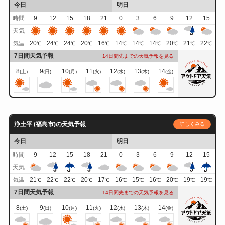
今日
明日
時間
9
12
15
18
21
0
3
6
9
12
15
天気
20
24
24
20
16
14
14
14
20
21
22
気温
℃
℃
℃
℃
℃
℃
℃
℃
℃
℃
℃
7日間天気予報
14日間先までの天気予報を見る
8
9
10
11
12
13
14
(土)
(日)
(月)
(火)
(水)
(木)
(金)
浄土平 (福島市)の天気予報
詳しくみる
今日
明日
時間
9
12
15
18
21
0
3
6
9
12
15
天気
21
22
22
20
17
16
15
16
20
19
19
気温
℃
℃
℃
℃
℃
℃
℃
℃
℃
℃
℃
7日間天気予報
14日間先までの天気予報を見る
8
9
10
11
12
13
14
(土)
(日)
(月)
(火)
(水)
(木)
(金)