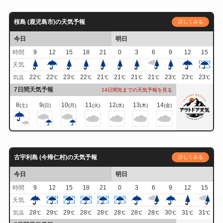
桜島 (鹿児島市)の天気予報
詳しくみる
今日
明日
時間
9
12
15
18
21
0
3
6
9
12
15
天気
22
22
23
22
21
21
21
21
23
23
23
気温
℃
℃
℃
℃
℃
℃
℃
℃
℃
℃
℃
7日間天気予報
14日間先までの天気予報を見る
8
9
10
11
12
13
14
(土)
(日)
(月)
(火)
(水)
(木)
(金)
古宇利島 (今帰仁村)の天気予報
詳しくみる
今日
明日
時間
9
12
15
18
21
0
3
6
9
12
15
天気
28
29
29
28
28
28
28
28
30
31
31
気温
℃
℃
℃
℃
℃
℃
℃
℃
℃
℃
℃