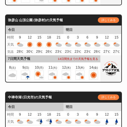
弥彦山 山頂公園 (弥彦村)の天気予報
詳しくみる
今日
明日
時間
9
12
15
18
21
0
3
6
9
12
15
天気
28
30
29
26
23
23
23
23
26
27
27
気温
℃
℃
℃
℃
℃
℃
℃
℃
℃
℃
℃
7日間天気予報
14日間先までの天気予報を見る
8
9
10
11
12
13
14
(土)
(日)
(月)
(火)
(水)
(木)
(金)
中禅寺湖 (日光市)の天気予報
詳しくみる
今日
明日
時間
9
12
15
18
21
0
3
6
9
12
15
天気