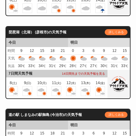
8
9
10
11
12
13
14
(土)
(日)
(月)
(火)
(水)
(木)
(金)
琵琶湖（北湖） (彦根市)の天気予報
詳しくみる
今日
明日
時間
9
12
15
18
21
0
3
6
9
12
15
天気
30
33
34
31
29
28
27
27
30
31
33
気温
℃
℃
℃
℃
℃
℃
℃
℃
℃
℃
℃
7日間天気予報
14日間先までの天気予報を見る
8
9
10
11
12
13
14
(土)
(日)
(月)
(火)
(水)
(木)
(金)
道の駅 しまなみの駅御島 (今治市)の天気予報
詳しくみる
今日
明日
時間
9
12
15
18
21
0
3
6
9
12
15