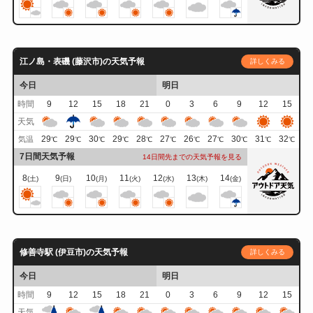
江ノ島・表磯 (藤沢市)の天気予報
詳しくみる
今日
明日
時間
9
12
15
18
21
0
3
6
9
12
15
天気
29
29
30
29
28
27
26
27
30
31
32
気温
℃
℃
℃
℃
℃
℃
℃
℃
℃
℃
℃
7日間天気予報
14日間先までの天気予報を見る
8
9
10
11
12
13
14
(土)
(日)
(月)
(火)
(水)
(木)
(金)
修善寺駅 (伊豆市)の天気予報
詳しくみる
今日
明日
時間
9
12
15
18
21
0
3
6
9
12
15
天気