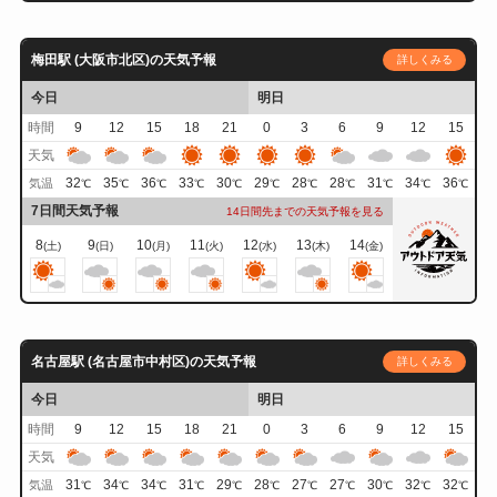
梅田駅 (大阪市北区)の天気予報
詳しくみる
今日
明日
時間
9
12
15
18
21
0
3
6
9
12
15
天気
32
35
36
33
30
29
28
28
31
34
36
気温
℃
℃
℃
℃
℃
℃
℃
℃
℃
℃
℃
7日間天気予報
14日間先までの天気予報を見る
8
9
10
11
12
13
14
(土)
(日)
(月)
(火)
(水)
(木)
(金)
名古屋駅 (名古屋市中村区)の天気予報
詳しくみる
今日
明日
時間
9
12
15
18
21
0
3
6
9
12
15
天気
31
34
34
31
29
28
27
27
30
32
32
気温
℃
℃
℃
℃
℃
℃
℃
℃
℃
℃
℃