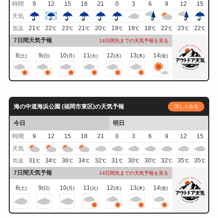
時間
9
12
15
18
21
0
3
6
9
12
15
天気
21
22
23
21
20
19
19
18
22
23
22
気温
℃
℃
℃
℃
℃
℃
℃
℃
℃
℃
℃
7日間天気予報
14日間先までの天気予報を見る
8
9
10
11
12
13
14
(土)
(日)
(月)
(火)
(水)
(木)
(金)
海の中道海浜公園 (福岡市東区)の天気予報
詳しくみる
今日
明日
時間
9
12
15
18
21
0
3
6
9
12
15
天気
31
34
36
34
32
31
30
30
32
35
35
気温
℃
℃
℃
℃
℃
℃
℃
℃
℃
℃
℃
7日間天気予報
14日間先までの天気予報を見る
8
9
10
11
12
13
14
(土)
(日)
(月)
(火)
(水)
(木)
(金)