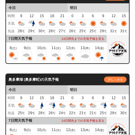
今日
明日
時間
9
12
15
18
21
0
3
6
9
12
15
天気
28
29
30
28
27
26
25
25
29
31
31
気温
℃
℃
℃
℃
℃
℃
℃
℃
℃
℃
℃
7日間天気予報
14日間先までの天気予報を見る
8
9
10
11
12
13
14
(土)
(日)
(月)
(火)
(水)
(木)
(金)
奥多摩湖 (奥多摩町)の天気予報
詳しくみる
今日
明日
時間
9
12
15
18
21
0
3
6
9
12
15
天気
25
29
28
26
24
22
21
21
25
29
30
気温
℃
℃
℃
℃
℃
℃
℃
℃
℃
℃
℃
7日間天気予報
14日間先までの天気予報を見る
8
9
10
11
12
13
14
(土)
(日)
(月)
(火)
(水)
(木)
(金)