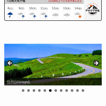
7日間天気予報
14日間先までの天気予報を見る
8
9
10
11
12
13
14
(土)
(日)
(月)
(火)
(水)
(木)
(金)
信州{shinsyu]
東海[Tokai]
0
1
2