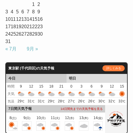
1
2
3
4
5
6
7
8
9
10
11
12
13
14
15
16
17
18
19
20
21
22
23
24
25
26
27
28
29
30
31
« 7月
9月 »
東京駅 (千代田区)の天気予報
詳しくみる
今日
明日
時間
9
12
15
18
21
0
3
6
9
12
15
天気
29
31
31
29
28
27
26
26
30
32
33
気温
℃
℃
℃
℃
℃
℃
℃
℃
℃
℃
℃
7日間天気予報
14日間先までの天気予報を見る
8
9
10
11
12
13
14
(土)
(日)
(月)
(火)
(水)
(木)
(金)