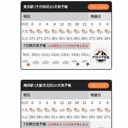
東京駅 (千代田区)の天気予報
詳しくみる
明日
明後日
時間
0
3
6
9
12
15
18
21
0
3
6
天気
27
27
27
30
32
32
30
28
27
26
26
気温
℃
℃
℃
℃
℃
℃
℃
℃
℃
℃
℃
7日間天気予報
14日間先までの天気予報を見る
9
10
11
12
13
14
15
(日)
(月)
(火)
(水)
(木)
(金)
(土)
梅田駅 (大阪市北区)の天気予報
詳しくみる
明日
明後日
時間
0
3
6
9
12
15
18
21
0
3
6
天気
29
28
28
31
34
36
33
30
29
28
27
気温
℃
℃
℃
℃
℃
℃
℃
℃
℃
℃
℃
7日間天気予報
14日間先までの天気予報を見る