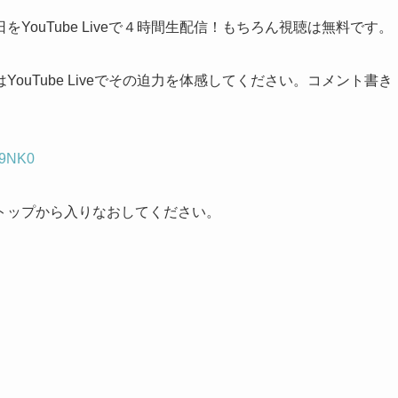
ouTube Liveで４時間生配信！もちろん視聴は無料です。
uTube Liveでその迫力を体感してください。コメント書き
NA9NK0
トップから入りなおしてください。