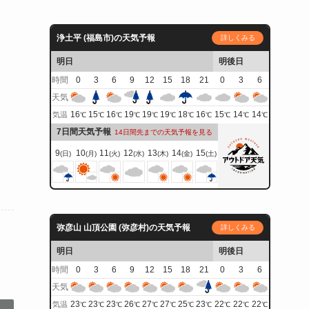
浄土平 (福島市)の天気予報
詳しくみる
明日
明後日
時間
0
3
6
9
12
15
18
21
0
3
6
天気
16
15
16
19
19
19
18
16
15
14
14
気温
℃
℃
℃
℃
℃
℃
℃
℃
℃
℃
℃
7日間天気予報
14日間先までの天気予報を見る
9
10
11
12
13
14
15
(日)
(月)
(火)
(水)
(木)
(金)
(土)
弥彦山 山頂公園 (弥彦村)の天気予報
詳しくみる
明日
明後日
時間
0
3
6
9
12
15
18
21
0
3
6
天気
23
23
23
26
27
27
25
23
22
22
22
気温
℃
℃
℃
℃
℃
℃
℃
℃
℃
℃
℃