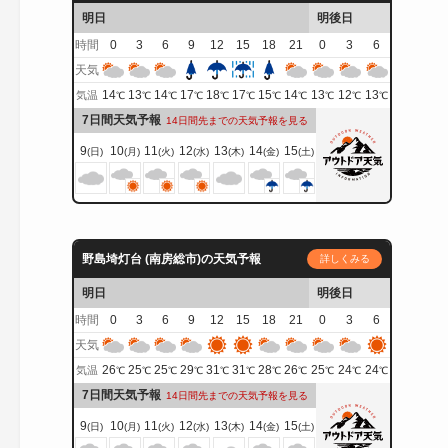
明日
明後日
時間
0
3
6
9
12
15
18
21
0
3
6
天気
14
13
14
17
18
17
15
14
13
12
13
気温
℃
℃
℃
℃
℃
℃
℃
℃
℃
℃
℃
7日間天気予報
14日間先までの天気予報を見る
9
10
11
12
13
14
15
(日)
(月)
(火)
(水)
(木)
(金)
(土)
野島埼灯台 (南房総市)の天気予報
詳しくみる
明日
明後日
時間
0
3
6
9
12
15
18
21
0
3
6
天気
26
25
25
29
31
31
28
26
25
24
24
気温
℃
℃
℃
℃
℃
℃
℃
℃
℃
℃
℃
7日間天気予報
14日間先までの天気予報を見る
9
10
11
12
13
14
15
(日)
(月)
(火)
(水)
(木)
(金)
(土)