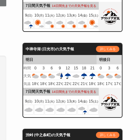
7日間天気予報
14日間先までの天気予報を見る
9
10
11
12
13
14
15
(日)
(月)
(火)
(水)
(木)
(金)
(土)
中禅寺湖 (日光市)の天気予報
詳しくみる
明日
明後日
時間
0
3
6
9
12
15
18
21
0
3
6
天気
18
18
18
22
22
22
21
18
18
17
17
気温
℃
℃
℃
℃
℃
℃
℃
℃
℃
℃
℃
7日間天気予報
14日間先までの天気予報を見る
9
10
11
12
13
14
15
(日)
(月)
(火)
(水)
(木)
(金)
(土)
渋峠 (中之条町)の天気予報
詳しくみる