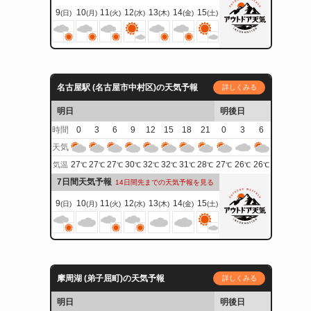
9
10
11
12
13
14
15
(日)
(月)
(火)
(水)
(木)
(金)
(土)
名古屋駅 (名古屋市中村区)の天気予報
詳しくみる
明日
明後日
時間
0
3
6
9
12
15
18
21
0
3
6
天気
27
27
27
30
32
32
31
28
27
26
26
気温
℃
℃
℃
℃
℃
℃
℃
℃
℃
℃
℃
7日間天気予報
14日間先までの天気予報を見る
9
10
11
12
13
14
15
(日)
(月)
(火)
(水)
(木)
(金)
(土)
摩周湖 (弟子屈町)の天気予報
詳しくみる
明日
明後日