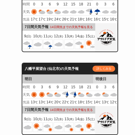
時間
0
3
6
9
12
15
18
21
0
3
6
天気
17
17
19
24
26
21
18
16
16
15
16
気温
℃
℃
℃
℃
℃
℃
℃
℃
℃
℃
℃
7日間天気予報
14日間先までの天気予報を見る
9
10
11
12
13
14
15
(日)
(月)
(火)
(水)
(木)
(金)
(土)
八幡平展望台 (仙北市)の天気予報
詳しくみる
明日
明後日
時間
0
3
6
9
12
15
18
21
0
3
6
天気
13
13
14
20
22
21
18
15
14
13
12
気温
℃
℃
℃
℃
℃
℃
℃
℃
℃
℃
℃
7日間天気予報
14日間先までの天気予報を見る
9
10
11
12
13
14
15
(日)
(月)
(火)
(水)
(木)
(金)
(土)