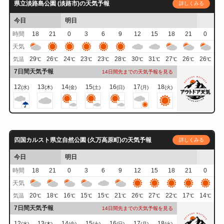
県立淡路島公園 (淡路市)の天気予報
詳しくみる
今日
明日
時間
18
21
0
3
6
9
12
15
18
21
0
天気
29
26
24
23
23
28
30
31
27
26
26
気温
℃
℃
℃
℃
℃
℃
℃
℃
℃
℃
℃
7日間天気予報
14日間先までの天気予報を見る
12
13
14
15
16
17
18
(水)
(木)
(金)
(土)
(日)
(月)
(火)
四国カルスト県立自然公園 (久万高原町)の天気予報
詳しくみる
今日
明日
時間
18
21
0
3
6
9
12
15
18
21
0
天気
20
18
16
15
15
21
26
27
22
17
14
気温
℃
℃
℃
℃
℃
℃
℃
℃
℃
℃
℃
7日間天気予報
14日間先までの天気予報を見る
12
13
14
15
16
17
18
(水)
(木)
(金)
(土)
(日)
(月)
(火)