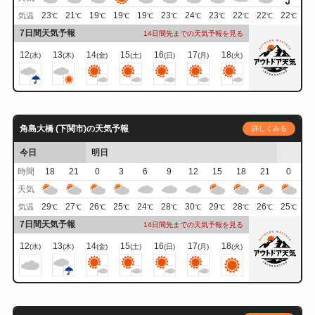
23
21
19
19
19
23
24
23
22
22
22
気温
℃
℃
℃
℃
℃
℃
℃
℃
℃
℃
℃
7日間天気予報
14日間先までの天気予報を見る
12
13
14
15
16
17
18
(水)
(木)
(金)
(土)
(日)
(月)
(火)
角島大橋 (下関市)の天気予報
詳しくみる
今日
明日
時間
18
21
0
3
6
9
12
15
18
21
0
天気
29
27
26
25
24
28
30
29
28
26
25
気温
℃
℃
℃
℃
℃
℃
℃
℃
℃
℃
℃
7日間天気予報
14日間先までの天気予報を見る
12
13
14
15
16
17
18
(水)
(木)
(金)
(土)
(日)
(月)
(火)