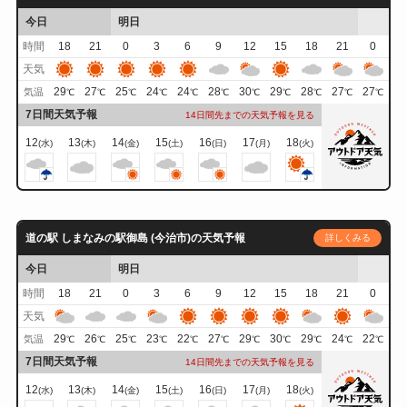
今日
明日
時間
18
21
0
3
6
9
12
15
18
21
0
天気
29
27
25
24
24
28
30
29
28
27
27
気温
℃
℃
℃
℃
℃
℃
℃
℃
℃
℃
℃
7日間天気予報
14日間先までの天気予報を見る
12
13
14
15
16
17
18
(水)
(木)
(金)
(土)
(日)
(月)
(火)
道の駅 しまなみの駅御島 (今治市)の天気予報
詳しくみる
今日
明日
時間
18
21
0
3
6
9
12
15
18
21
0
天気
29
26
25
23
22
27
29
30
29
24
22
気温
℃
℃
℃
℃
℃
℃
℃
℃
℃
℃
℃
7日間天気予報
14日間先までの天気予報を見る
12
13
14
15
16
17
18
(水)
(木)
(金)
(土)
(日)
(月)
(火)