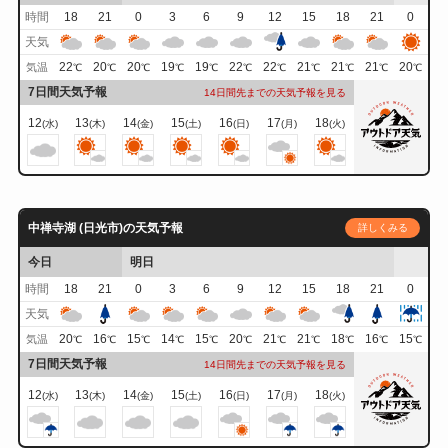
時間
18
21
0
3
6
9
12
15
18
21
0
天気
22
20
20
19
19
22
22
21
21
21
20
気温
℃
℃
℃
℃
℃
℃
℃
℃
℃
℃
℃
7日間天気予報
14日間先までの天気予報を見る
12
13
14
15
16
17
18
(水)
(木)
(金)
(土)
(日)
(月)
(火)
中禅寺湖 (日光市)の天気予報
詳しくみる
今日
明日
時間
18
21
0
3
6
9
12
15
18
21
0
天気
20
16
15
14
15
20
21
21
18
16
15
気温
℃
℃
℃
℃
℃
℃
℃
℃
℃
℃
℃
7日間天気予報
14日間先までの天気予報を見る
12
13
14
15
16
17
18
(水)
(木)
(金)
(土)
(日)
(月)
(火)