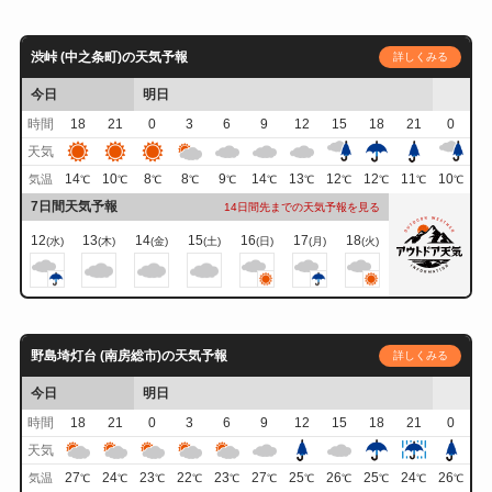
渋峠 (中之条町)の天気予報
詳しくみる
今日
明日
時間
18
21
0
3
6
9
12
15
18
21
0
天気
14
10
8
8
9
14
13
12
12
11
10
気温
℃
℃
℃
℃
℃
℃
℃
℃
℃
℃
℃
7日間天気予報
14日間先までの天気予報を見る
12
13
14
15
16
17
18
(水)
(木)
(金)
(土)
(日)
(月)
(火)
野島埼灯台 (南房総市)の天気予報
詳しくみる
今日
明日
時間
18
21
0
3
6
9
12
15
18
21
0
天気
27
24
23
22
23
27
25
26
25
24
26
気温
℃
℃
℃
℃
℃
℃
℃
℃
℃
℃
℃