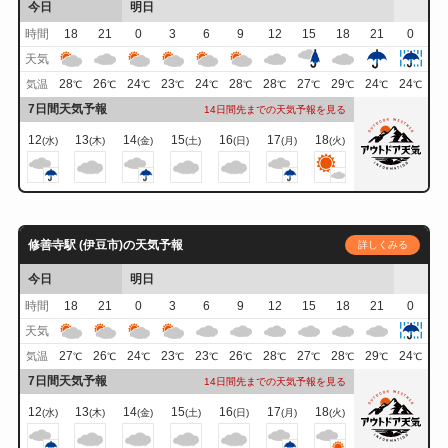
今日
明日
時間
18
21
0
3
6
9
12
15
18
21
0
天気
28
26
24
23
24
28
28
27
29
24
24
気温
℃
℃
℃
℃
℃
℃
℃
℃
℃
℃
℃
7日間天気予報
14日間先までの天気予報を見る
12
13
14
15
16
17
18
(水)
(木)
(金)
(土)
(日)
(月)
(火)
修善寺駅 (伊豆市)の天気予報
詳しくみる
今日
明日
時間
18
21
0
3
6
9
12
15
18
21
0
天気
27
26
24
23
23
26
28
27
28
29
24
気温
℃
℃
℃
℃
℃
℃
℃
℃
℃
℃
℃
7日間天気予報
14日間先までの天気予報を見る
12
13
14
15
16
17
18
(水)
(木)
(金)
(土)
(日)
(月)
(火)