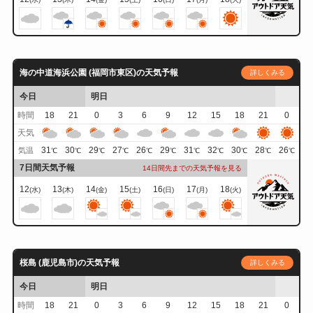
海の中道海浜公園 (福岡市東区)の天気予報
詳しくみる
今日
明日
時間
18
21
0
3
6
9
12
15
18
21
0
天気
31
30
29
27
26
29
31
32
30
28
26
気温
℃
℃
℃
℃
℃
℃
℃
℃
℃
℃
℃
7日間天気予報
14日間先までの天気予報を見る
12
13
14
15
16
17
18
(水)
(木)
(金)
(土)
(日)
(月)
(火)
桜島 (鹿児島市)の天気予報
詳しくみる
今日
明日
時間
18
21
0
3
6
9
12
15
18
21
0