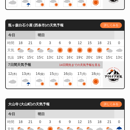
瓶ヶ森白石小屋 (西条市)の天気予報
詳しくみる
今日
明日
時間
18
21
0
3
6
9
12
15
18
21
0
天気
19
15
15
13
12
16
19
20
19
15
13
気温
℃
℃
℃
℃
℃
℃
℃
℃
℃
℃
℃
7日間天気予報
14日間先までの天気予報を見る
12
13
14
15
16
17
18
(水)
(木)
(金)
(土)
(日)
(月)
(火)
大山寺 (大山町)の天気予報
詳しくみる
今日
明日
時間
18
21
0
3
6
9
12
15
18
21
0
天気