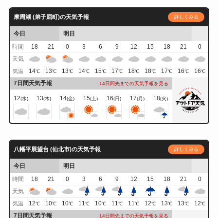
摩周湖 (弟子屈町)の天気予報
詳しくみる
今日
明日
時間
18
21
0
3
6
9
12
15
18
21
0
天気
14
13
13
14
15
17
18
18
17
16
16
気温
℃
℃
℃
℃
℃
℃
℃
℃
℃
℃
℃
7日間天気予報
14日間先までの天気予報を見る
12
13
14
15
16
17
18
(水)
(木)
(金)
(土)
(日)
(月)
(火)
八幡平展望台 (仙北市)の天気予報
詳しくみる
今日
明日
時間
18
21
0
3
6
9
12
15
18
21
0
天気
12
10
10
11
10
11
11
12
13
13
12
気温
℃
℃
℃
℃
℃
℃
℃
℃
℃
℃
℃
7日間天気予報
14日間先までの天気予報を見る