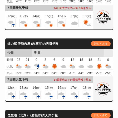
20
15
12
11
11
17
20
18
16
14
14
気温
℃
℃
℃
℃
℃
℃
℃
℃
℃
℃
℃
7日間天気予報
14日間先までの天気予報を見る
12
13
14
15
16
17
18
(水)
(木)
(金)
(土)
(日)
(月)
(火)
道の駅 伊勢志摩 (志摩市)の天気予報
詳しくみる
今日
明日
時間
18
21
0
3
6
9
12
15
18
21
0
天気
29
26
24
24
24
28
31
33
29
27
25
気温
℃
℃
℃
℃
℃
℃
℃
℃
℃
℃
℃
7日間天気予報
14日間先までの天気予報を見る
12
13
14
15
16
17
18
(水)
(木)
(金)
(土)
(日)
(月)
(火)
琵琶湖（北湖） (彦根市)の天気予報
詳しくみる