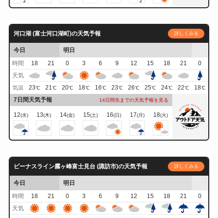
河口湖 (富士河口湖町)の天気予報
詳しくみる
今日
明日
時間
18
21
0
3
6
9
12
15
18
21
0
天気
23
21
20
18
16
23
26
25
24
22
18
気温
℃
℃
℃
℃
℃
℃
℃
℃
℃
℃
℃
7日間天気予報
14日間先までの天気予報を見る
12
13
14
15
16
17
18
(水)
(木)
(金)
(土)
(日)
(月)
(火)
ビーナスライン霧ヶ峰富士見台 (諏訪市)の天気予報
詳しくみる
今日
明日
時間
18
21
0
3
6
9
12
15
18
21
0
天気