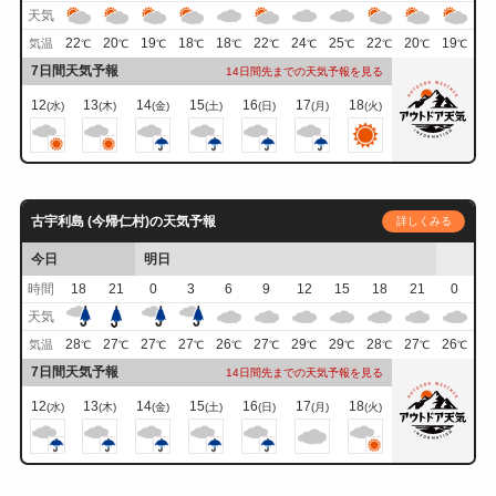
天気
22
20
19
18
18
22
24
25
22
20
19
気温
℃
℃
℃
℃
℃
℃
℃
℃
℃
℃
℃
7日間天気予報
14日間先までの天気予報を見る
12
13
14
15
16
17
18
(水)
(木)
(金)
(土)
(日)
(月)
(火)
古宇利島 (今帰仁村)の天気予報
詳しくみる
今日
明日
時間
18
21
0
3
6
9
12
15
18
21
0
天気
28
27
27
27
26
27
29
29
28
27
26
気温
℃
℃
℃
℃
℃
℃
℃
℃
℃
℃
℃
7日間天気予報
14日間先までの天気予報を見る
12
13
14
15
16
17
18
(水)
(木)
(金)
(土)
(日)
(月)
(火)