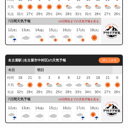
天気
31
27
26
25
24
28
31
31
28
27
26
気温
℃
℃
℃
℃
℃
℃
℃
℃
℃
℃
℃
7日間天気予報
14日間先までの天気予報を見る
12
13
14
15
16
17
18
(水)
(木)
(金)
(土)
(日)
(月)
(火)
名古屋駅 (名古屋市中村区)の天気予報
詳しくみる
今日
明日
時間
18
21
0
3
6
9
12
15
18
21
0
天気
32
28
26
25
25
28
33
34
30
27
26
気温
℃
℃
℃
℃
℃
℃
℃
℃
℃
℃
℃
7日間天気予報
14日間先までの天気予報を見る
12
13
14
15
16
17
18
(水)
(木)
(金)
(土)
(日)
(月)
(火)