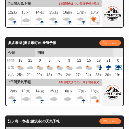
7日間天気予報
14日間先までの天気予報を見る
12
13
14
15
16
17
18
(水)
(木)
(金)
(土)
(日)
(月)
(火)
奥多摩湖 (奥多摩町)の天気予報
詳しくみる
今日
明日
時間
18
21
0
3
6
9
12
15
18
21
0
天気
25
21
20
18
17
24
27
24
23
20
19
気温
℃
℃
℃
℃
℃
℃
℃
℃
℃
℃
℃
7日間天気予報
14日間先までの天気予報を見る
12
13
14
15
16
17
18
(水)
(木)
(金)
(土)
(日)
(月)
(火)
江ノ島・表磯 (藤沢市)の天気予報
詳しくみる