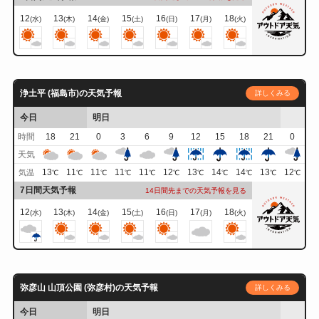
12
13
14
15
16
17
18
(水)
(木)
(金)
(土)
(日)
(月)
(火)
浄土平 (福島市)の天気予報
詳しくみる
今日
明日
時間
18
21
0
3
6
9
12
15
18
21
0
天気
13
11
11
11
11
12
13
14
14
13
12
気温
℃
℃
℃
℃
℃
℃
℃
℃
℃
℃
℃
7日間天気予報
14日間先までの天気予報を見る
12
13
14
15
16
17
18
(水)
(木)
(金)
(土)
(日)
(月)
(火)
弥彦山 山頂公園 (弥彦村)の天気予報
詳しくみる
今日
明日