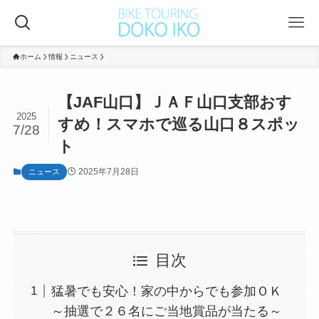
ホーム
情報
ニュース
【JAF山口】ＪＡＦ山口支部おす
2025
すめ！スマホで巡る山口８スポッ
7/28
ト
2025年7月28日
ニュース
目次
猛暑でも安心！家の中からでも参加ＯＫ
～抽選で２６名にご当地賞品が当たる～