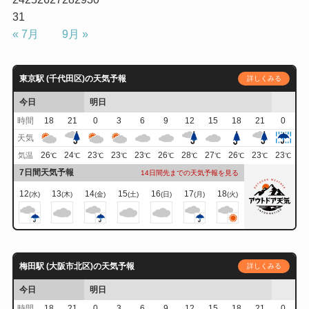
31
« 7月
9月 »
東京駅 (千代田区)の天気予報
詳しくみる
今日
明日
時間
18
21
0
3
6
9
12
15
18
21
0
天気
26
24
23
23
23
26
28
27
26
23
23
気温
℃
℃
℃
℃
℃
℃
℃
℃
℃
℃
℃
7日間天気予報
14日間先までの天気予報を見る
12
13
14
15
16
17
18
(水)
(木)
(金)
(土)
(日)
(月)
(火)
梅田駅 (大阪市北区)の天気予報
詳しくみる
今日
明日
時間
18
21
0
3
6
9
12
15
18
21
0