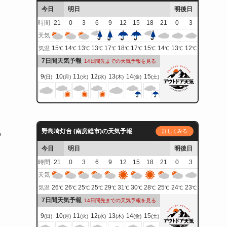
今日
明日
明後日
時間
21
0
3
6
9
12
15
18
21
0
3
天気
15
14
13
13
17
18
17
15
14
13
12
気温
℃
℃
℃
℃
℃
℃
℃
℃
℃
℃
℃
7日間天気予報
14日間先までの天気予報を見る
9
10
11
12
13
14
15
(日)
(月)
(火)
(水)
(木)
(金)
(土)
野島埼灯台 (南房総市)の天気予報
詳しくみる
の
今日
明日
明後日
時間
21
0
3
6
9
12
15
18
21
0
3
天気
26
26
25
25
29
31
30
28
25
24
23
気温
℃
℃
℃
℃
℃
℃
℃
℃
℃
℃
℃
7日間天気予報
14日間先までの天気予報を見る
9
10
11
12
13
14
15
(日)
(月)
(火)
(水)
(木)
(金)
(土)