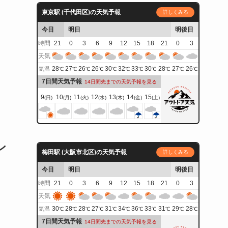
東京駅 (千代田区)の天気予報
詳しくみる
今日
明日
明後日
時間
21
0
3
6
9
12
15
18
21
0
3
天気
28
27
26
26
30
32
33
30
28
27
26
気温
℃
℃
℃
℃
℃
℃
℃
℃
℃
℃
℃
7日間天気予報
14日間先までの天気予報を見る
9
10
11
12
13
14
15
(日)
(月)
(火)
(水)
(木)
(金)
(土)
ン
梅田駅 (大阪市北区)の天気予報
詳しくみる
今日
明日
明後日
時間
21
0
3
6
9
12
15
18
21
0
3
天気
30
28
28
27
31
34
36
33
31
29
28
気温
℃
℃
℃
℃
℃
℃
℃
℃
℃
℃
℃
7日間天気予報
14日間先までの天気予報を見る