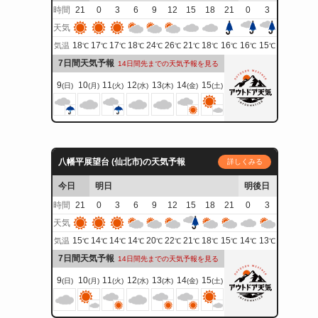
時間
21
0
3
6
9
12
15
18
21
0
3
天気
18
17
17
18
24
26
21
18
16
16
15
気温
℃
℃
℃
℃
℃
℃
℃
℃
℃
℃
℃
7日間天気予報
14日間先までの天気予報を見る
9
10
11
12
13
14
15
(日)
(月)
(火)
(水)
(木)
(金)
(土)
八幡平展望台 (仙北市)の天気予報
詳しくみる
今日
明日
明後日
時間
21
0
3
6
9
12
15
18
21
0
3
天気
15
14
14
14
20
22
21
18
15
14
13
気温
℃
℃
℃
℃
℃
℃
℃
℃
℃
℃
℃
7日間天気予報
14日間先までの天気予報を見る
9
10
11
12
13
14
15
(日)
(月)
(火)
(水)
(木)
(金)
(土)