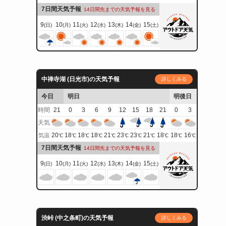
7日間天気予報
14日間先までの天気予報を見る
9
10
11
12
13
14
15
(日)
(月)
(火)
(水)
(木)
(金)
(土)
中禅寺湖 (日光市)の天気予報
詳しくみる
今日
明日
明後日
時間
21
0
3
6
9
12
15
18
21
0
3
天気
20
18
18
18
21
23
23
21
18
18
16
気温
℃
℃
℃
℃
℃
℃
℃
℃
℃
℃
℃
7日間天気予報
14日間先までの天気予報を見る
9
10
11
12
13
14
15
(日)
(月)
(火)
(水)
(木)
(金)
(土)
渋峠 (中之条町)の天気予報
詳しくみる