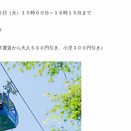
０日（火）１５時００分～１６時１５分まで
す
常運賃から大人５００円引き、小児３００円引き）