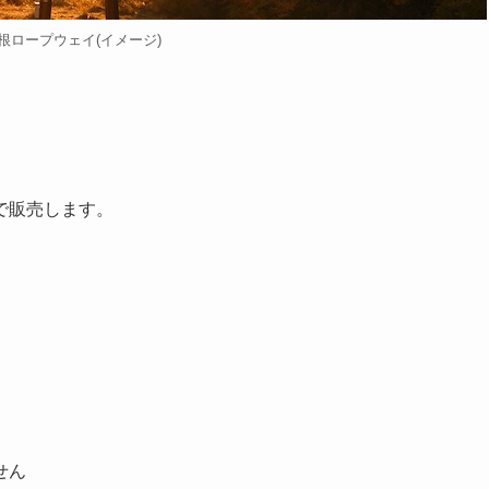
根ロープウェイ(イメージ)
で販売します。
せん