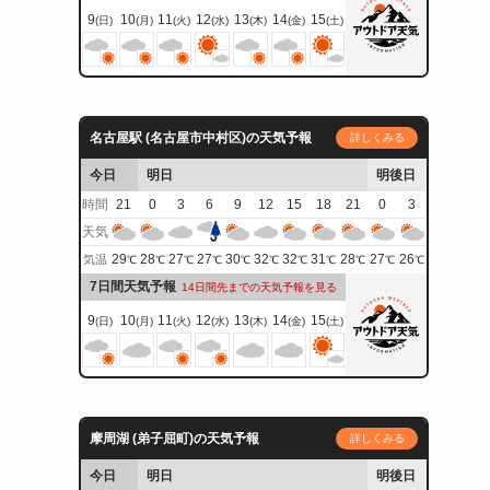
9
10
11
12
13
14
15
(日)
(月)
(火)
(水)
(木)
(金)
(土)
名古屋駅 (名古屋市中村区)の天気予報
詳しくみる
今日
明日
明後日
時間
21
0
3
6
9
12
15
18
21
0
3
天気
29
28
27
27
30
32
32
31
28
27
26
気温
℃
℃
℃
℃
℃
℃
℃
℃
℃
℃
℃
7日間天気予報
14日間先までの天気予報を見る
9
10
11
12
13
14
15
(日)
(月)
(火)
(水)
(木)
(金)
(土)
摩周湖 (弟子屈町)の天気予報
詳しくみる
今日
明日
明後日