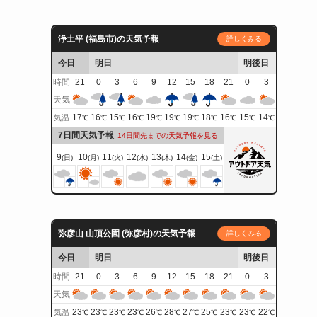
浄土平 (福島市)の天気予報
詳しくみる
今日
明日
明後日
時間
21
0
3
6
9
12
15
18
21
0
3
天気
17
16
15
16
19
19
19
18
16
15
14
気温
℃
℃
℃
℃
℃
℃
℃
℃
℃
℃
℃
7日間天気予報
14日間先までの天気予報を見る
9
10
11
12
13
14
15
(日)
(月)
(火)
(水)
(木)
(金)
(土)
弥彦山 山頂公園 (弥彦村)の天気予報
詳しくみる
今日
明日
明後日
時間
21
0
3
6
9
12
15
18
21
0
3
天気
23
23
23
23
26
28
27
25
23
23
22
気温
℃
℃
℃
℃
℃
℃
℃
℃
℃
℃
℃