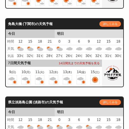
角島大橋 (下関市)の天気予報
詳しくみる
今日
明日
時間
12
15
18
21
0
3
6
9
12
15
18
天気
33
32
31
28
27
26
24
30
32
31
30
気温
℃
℃
℃
℃
℃
℃
℃
℃
℃
℃
℃
7日間天気予報
14日間先までの天気予報を見る
9
10
11
12
13
14
15
(日)
(月)
(火)
(水)
(木)
(金)
(土)
県立淡路島公園 (淡路市)の天気予報
詳しくみる
今日
明日
時間
12
15
18
21
0
3
6
9
12
15
18
天気