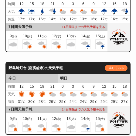
時間
12
15
18
21
0
3
6
9
12
15
18
天気
17
17
16
14
13
12
13
16
17
16
15
気温
℃
℃
℃
℃
℃
℃
℃
℃
℃
℃
℃
7日間天気予報
14日間先までの天気予報を見る
9
10
11
12
13
14
15
(日)
(月)
(火)
(水)
(木)
(金)
(土)
野島埼灯台 (南房総市)の天気予報
詳しくみる
今日
明日
時間
12
15
18
21
0
3
6
9
12
15
18
天気
31
30
28
26
25
24
24
29
29
29
27
気温
℃
℃
℃
℃
℃
℃
℃
℃
℃
℃
℃
7日間天気予報
14日間先までの天気予報を見る
9
10
11
12
13
14
15
(日)
(月)
(火)
(水)
(木)
(金)
(土)