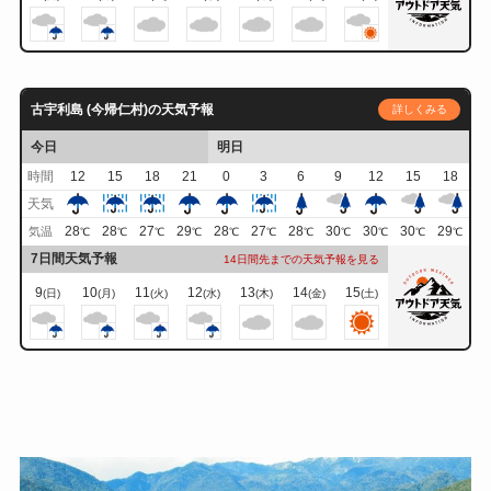
古宇利島 (今帰仁村)の天気予報
詳しくみる
今日
明日
時間
12
15
18
21
0
3
6
9
12
15
18
天気
28
28
27
29
28
27
28
30
30
30
29
気温
℃
℃
℃
℃
℃
℃
℃
℃
℃
℃
℃
7日間天気予報
14日間先までの天気予報を見る
9
10
11
12
13
14
15
(日)
(月)
(火)
(水)
(木)
(金)
(土)