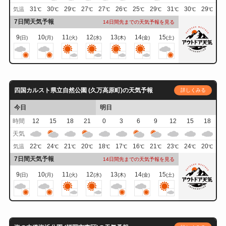
31
30
29
27
27
26
25
29
31
30
29
気温
℃
℃
℃
℃
℃
℃
℃
℃
℃
℃
℃
7日間天気予報
14日間先までの天気予報を見る
9
10
11
12
13
14
15
(日)
(月)
(火)
(水)
(木)
(金)
(土)
四国カルスト県立自然公園 (久万高原町)の天気予報
詳しくみる
今日
明日
時間
12
15
18
21
0
3
6
9
12
15
18
天気
22
24
21
20
18
17
16
21
23
24
20
気温
℃
℃
℃
℃
℃
℃
℃
℃
℃
℃
℃
7日間天気予報
14日間先までの天気予報を見る
9
10
11
12
13
14
15
(日)
(月)
(火)
(水)
(木)
(金)
(土)