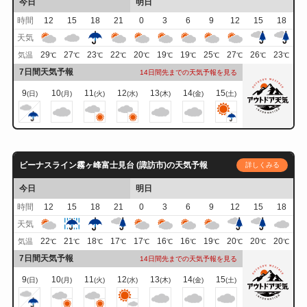
今日
明日
時間
12
15
18
21
0
3
6
9
12
15
18
天気
29
27
23
22
20
19
19
25
27
26
23
気温
℃
℃
℃
℃
℃
℃
℃
℃
℃
℃
℃
7日間天気予報
14日間先までの天気予報を見る
9
10
11
12
13
14
15
(日)
(月)
(火)
(水)
(木)
(金)
(土)
ビーナスライン霧ヶ峰富士見台 (諏訪市)の天気予報
詳しくみる
今日
明日
時間
12
15
18
21
0
3
6
9
12
15
18
天気
22
21
18
17
17
16
16
19
20
20
20
気温
℃
℃
℃
℃
℃
℃
℃
℃
℃
℃
℃
7日間天気予報
14日間先までの天気予報を見る
9
10
11
12
13
14
15
(日)
(月)
(火)
(水)
(木)
(金)
(土)