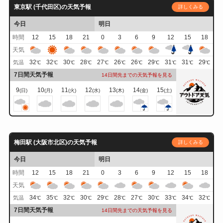
東京駅 (千代田区)の天気予報
詳しくみる
今日
明日
時間
12
15
18
21
0
3
6
9
12
15
18
天気
32
32
30
28
27
26
26
29
31
31
29
気温
℃
℃
℃
℃
℃
℃
℃
℃
℃
℃
℃
7日間天気予報
14日間先までの天気予報を見る
9
10
11
12
13
14
15
(日)
(月)
(火)
(水)
(木)
(金)
(土)
梅田駅 (大阪市北区)の天気予報
詳しくみる
今日
明日
時間
12
15
18
21
0
3
6
9
12
15
18
天気
34
35
32
30
29
28
27
30
33
34
32
気温
℃
℃
℃
℃
℃
℃
℃
℃
℃
℃
℃
7日間天気予報
14日間先までの天気予報を見る