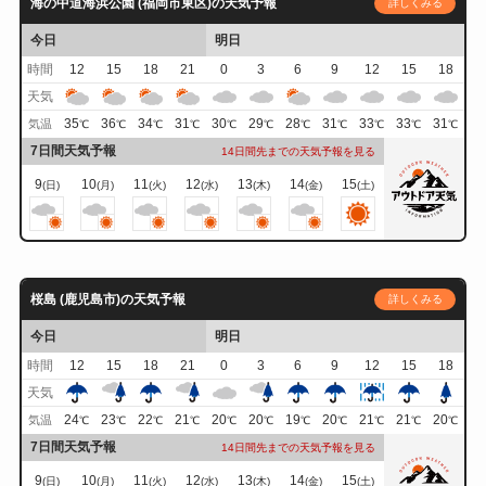
海の中道海浜公園 (福岡市東区)の天気予報
詳しくみる
今日
明日
時間
12
15
18
21
0
3
6
9
12
15
18
天気
35
36
34
31
30
29
28
31
33
33
31
気温
℃
℃
℃
℃
℃
℃
℃
℃
℃
℃
℃
7日間天気予報
14日間先までの天気予報を見る
9
10
11
12
13
14
15
(日)
(月)
(火)
(水)
(木)
(金)
(土)
桜島 (鹿児島市)の天気予報
詳しくみる
今日
明日
時間
12
15
18
21
0
3
6
9
12
15
18
天気
24
23
22
21
20
20
19
20
21
21
20
気温
℃
℃
℃
℃
℃
℃
℃
℃
℃
℃
℃
7日間天気予報
14日間先までの天気予報を見る
9
10
11
12
13
14
15
(日)
(月)
(火)
(水)
(木)
(金)
(土)