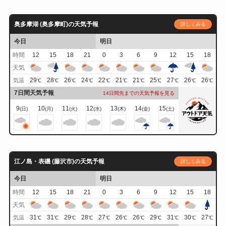
奥多摩湖 (奥多摩町)の天気予報
詳しくみる
今日
明日
時間
12
15
18
21
0
3
6
9
12
15
18
天気
29
28
26
24
22
21
21
25
27
26
26
気温
℃
℃
℃
℃
℃
℃
℃
℃
℃
℃
℃
7日間天気予報
14日間先までの天気予報を見る
9
10
11
12
13
14
15
(日)
(月)
(火)
(水)
(木)
(金)
(土)
江ノ島・表磯 (藤沢市)の天気予報
詳しくみる
今日
明日
時間
12
15
18
21
0
3
6
9
12
15
18
天気
31
31
29
28
27
26
26
29
31
30
27
気温
℃
℃
℃
℃
℃
℃
℃
℃
℃
℃
℃