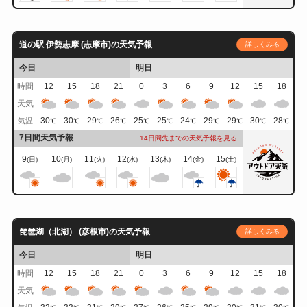
道の駅 伊勢志摩 (志摩市)の天気予報
詳しくみる
今日
明日
時間
12
15
18
21
0
3
6
9
12
15
18
天気
30
30
29
26
25
25
24
29
29
30
28
気温
℃
℃
℃
℃
℃
℃
℃
℃
℃
℃
℃
7日間天気予報
14日間先までの天気予報を見る
9
10
11
12
13
14
15
(日)
(月)
(火)
(水)
(木)
(金)
(土)
琵琶湖（北湖） (彦根市)の天気予報
詳しくみる
今日
明日
時間
12
15
18
21
0
3
6
9
12
15
18
天気