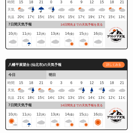
時間
15
18
21
0
3
6
9
12
15
18
21
天気
20
17
15
15
15
15
17
19
17
15
13
気温
℃
℃
℃
℃
℃
℃
℃
℃
℃
℃
℃
7日間天気予報
14日間先までの天気予報を見る
10
11
12
13
14
15
16
(月)
(火)
(水)
(木)
(金)
(土)
(日)
八幡平展望台 (仙北市)の天気予報
詳しくみる
今日
明日
時間
15
18
21
0
3
6
9
12
15
18
21
天気
21
18
15
14
13
13
15
14
13
12
11
気温
℃
℃
℃
℃
℃
℃
℃
℃
℃
℃
℃
7日間天気予報
14日間先までの天気予報を見る
10
11
12
13
14
15
16
(月)
(火)
(水)
(木)
(金)
(土)
(日)