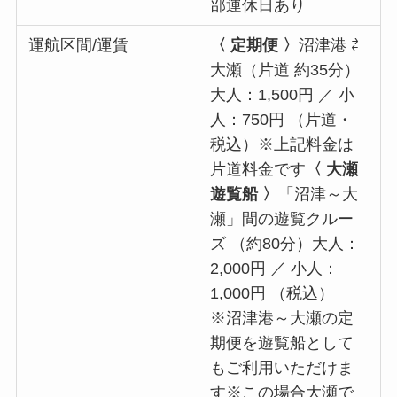
部運休日あり
運航区間/運賃
〈 定期便 〉
沼津港 ⇄
大瀬（片道 約35分）
大人：1,500円 ／ 小
人：750円 （片道・
税込）※上記料金は
片道料金です
〈 大瀬
遊覧船 〉
「沼津～大
瀬」間の遊覧クルー
ズ （約80分）大人：
2,000円 ／ 小人：
1,000円 （税込）
※沼津港～大瀬の定
期便を遊覧船として
もご利用いただけま
す※この場合大瀬で