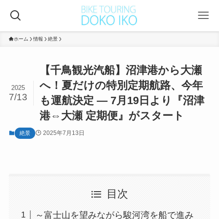
ホーム
情報
絶景
【千鳥観光汽船】沼津港から大瀬
へ！夏だけの特別定期航路、今年
2025
7/13
も運航決定 ― 7月19日より『沼津
港⇔大瀬 定期便』がスタート
2025年7月13日
絶景
目次
～富士山を望みながら駿河湾を船で進み