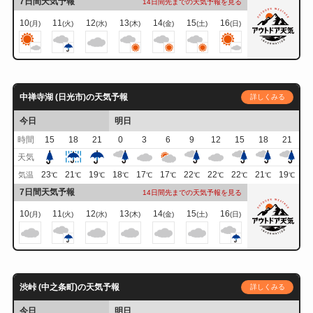
7日間天気予報
14日間先までの天気予報を見る
10
11
12
13
14
15
16
(月)
(火)
(水)
(木)
(金)
(土)
(日)
中禅寺湖 (日光市)の天気予報
詳しくみる
今日
明日
時間
15
18
21
0
3
6
9
12
15
18
21
天気
23
21
19
18
17
17
22
22
22
21
19
気温
℃
℃
℃
℃
℃
℃
℃
℃
℃
℃
℃
7日間天気予報
14日間先までの天気予報を見る
10
11
12
13
14
15
16
(月)
(火)
(水)
(木)
(金)
(土)
(日)
渋峠 (中之条町)の天気予報
詳しくみる
今日
明日