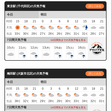
東京駅 (千代田区)の天気予報
詳しくみる
今日
明日
時間
15
18
21
0
3
6
9
12
15
18
21
天気
33
30
28
27
26
26
29
31
31
28
27
気温
℃
℃
℃
℃
℃
℃
℃
℃
℃
℃
℃
7日間天気予報
14日間先までの天気予報を見る
10
11
12
13
14
15
16
(月)
(火)
(水)
(木)
(金)
(土)
(日)
梅田駅 (大阪市北区)の天気予報
詳しくみる
今日
明日
時間
15
18
21
0
3
6
9
12
15
18
21
天気
36
32
30
29
28
28
30
33
34
32
31
気温
℃
℃
℃
℃
℃
℃
℃
℃
℃
℃
℃
7日間天気予報
14日間先までの天気予報を見る