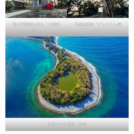
海の守護神を祀る「大瀬神
天然記念物「ビャクシン樹
社」
林」
伊豆の七不思議「神池