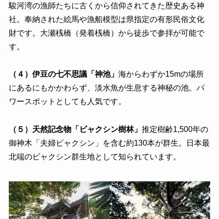
駿河湾の漁師たちに古くから信仰されてきた歴史ある神
社。奉納された絵馬や漁船模型は県指定の有形民俗文化
財です。大瀬桟橋（発着桟橋）から徒歩で参拝が可能で
す。
（４）伊豆の七不思議「神池」
海からわずか15mの場所
にあるにもかかわらず、淡水魚が生息する神秘の池。パ
ワースポットとしても人気です。
（５）天然記念物「ビャクシン樹林」
推定樹齢1,500年の
御神木「夫婦ビャクシン」を含む約130本が群生。日本最
北端のビャクシン群生地として知られています。