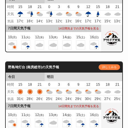
時間
15
18
21
0
3
6
9
12
15
18
21
天気
17
16
14
13
12
13
16
17
17
15
13
気温
℃
℃
℃
℃
℃
℃
℃
℃
℃
℃
℃
7日間天気予報
14日間先までの天気予報を見る
10
11
12
13
14
15
16
(月)
(火)
(水)
(木)
(金)
(土)
(日)
野島埼灯台 (南房総市)の天気予報
詳しくみる
今日
明日
時間
15
18
21
0
3
6
9
12
15
18
21
天気
31
28
26
25
24
24
29
30
29
27
25
気温
℃
℃
℃
℃
℃
℃
℃
℃
℃
℃
℃
7日間天気予報
14日間先までの天気予報を見る
10
11
12
13
14
15
16
(月)
(火)
(水)
(木)
(金)
(土)
(日)