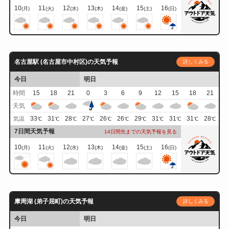
10
11
12
13
14
15
16
(月)
(火)
(水)
(木)
(金)
(土)
(日)
名古屋駅 (名古屋市中村区)の天気予報
詳しくみる
今日
明日
時間
15
18
21
0
3
6
9
12
15
18
21
天気
33
31
28
27
26
26
29
31
31
31
28
気温
℃
℃
℃
℃
℃
℃
℃
℃
℃
℃
℃
7日間天気予報
14日間先までの天気予報を見る
10
11
12
13
14
15
16
(月)
(火)
(水)
(木)
(金)
(土)
(日)
摩周湖 (弟子屈町)の天気予報
詳しくみる
今日
明日