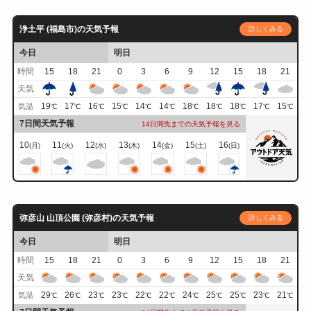
浄土平 (福島市)の天気予報
詳しくみる
今日
明日
時間
15
18
21
0
3
6
9
12
15
18
21
天気
19
17
16
15
14
14
18
18
18
17
15
気温
℃
℃
℃
℃
℃
℃
℃
℃
℃
℃
℃
7日間天気予報
14日間先までの天気予報を見る
10
11
12
13
14
15
16
(月)
(火)
(水)
(木)
(金)
(土)
(日)
弥彦山 山頂公園 (弥彦村)の天気予報
詳しくみる
今日
明日
時間
15
18
21
0
3
6
9
12
15
18
21
天気
29
26
23
23
22
22
24
25
25
23
21
気温
℃
℃
℃
℃
℃
℃
℃
℃
℃
℃
℃