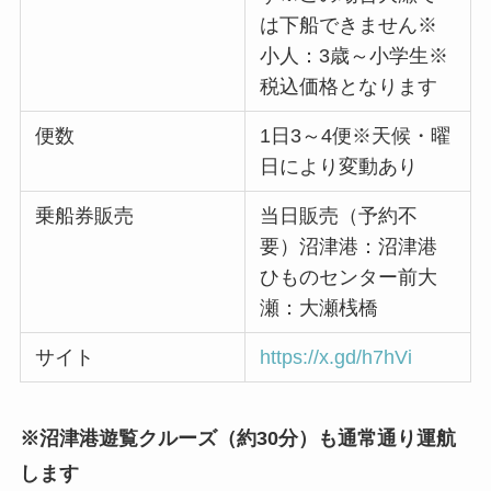
は下船できません※
小人：3歳～小学生※
税込価格となります
便数
1日3～4便※天候・曜
日により変動あり
乗船券販売
当日販売（予約不
要）沼津港：沼津港
ひものセンター前大
瀬：大瀬桟橋
サイト
https://x.gd/h7hVi
※沼津港遊覧クルーズ（約30分）も通常通り運航
します