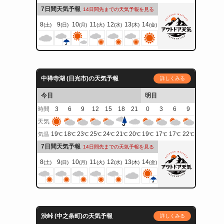
7日間天気予報
14日間先までの天気予報を見る
8
9
10
11
12
13
14
(土)
(日)
(月)
(火)
(水)
(木)
(金)
中禅寺湖 (日光市)の天気予報
詳しくみる
今日
明日
時間
3
6
9
12
15
18
21
0
3
6
9
天気
19
18
23
25
24
21
20
19
17
17
22
気温
℃
℃
℃
℃
℃
℃
℃
℃
℃
℃
℃
7日間天気予報
14日間先までの天気予報を見る
8
9
10
11
12
13
14
(土)
(日)
(月)
(火)
(水)
(木)
(金)
渋峠 (中之条町)の天気予報
詳しくみる