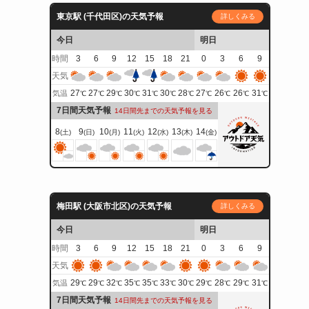
東京駅 (千代田区)の天気予報
詳しくみる
今日
明日
時間
3
6
9
12
15
18
21
0
3
6
9
天気
27
27
29
30
31
30
28
27
26
26
31
気温
℃
℃
℃
℃
℃
℃
℃
℃
℃
℃
℃
7日間天気予報
14日間先までの天気予報を見る
8
9
10
11
12
13
14
(土)
(日)
(月)
(火)
(水)
(木)
(金)
梅田駅 (大阪市北区)の天気予報
詳しくみる
今日
明日
時間
3
6
9
12
15
18
21
0
3
6
9
天気
29
29
32
35
35
33
30
29
28
29
31
気温
℃
℃
℃
℃
℃
℃
℃
℃
℃
℃
℃
7日間天気予報
14日間先までの天気予報を見る