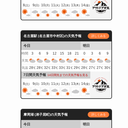
8
9
10
11
12
13
14
(土)
(日)
(月)
(火)
(水)
(木)
(金)
名古屋駅 (名古屋市中村区)の天気予報
詳しくみる
今日
明日
時間
3
6
9
12
15
18
21
0
3
6
9
天気
28
28
32
33
33
31
29
28
27
27
30
気温
℃
℃
℃
℃
℃
℃
℃
℃
℃
℃
℃
7日間天気予報
14日間先までの天気予報を見る
8
9
10
11
12
13
14
(土)
(日)
(月)
(火)
(水)
(木)
(金)
摩周湖 (弟子屈町)の天気予報
詳しくみる
今日
明日