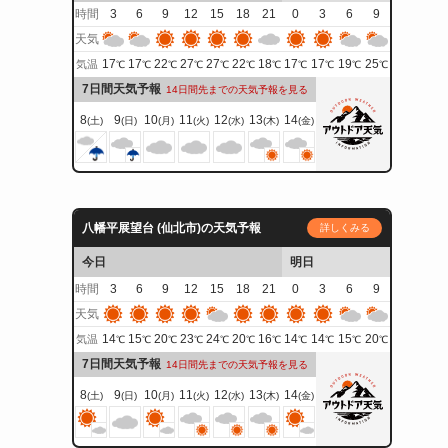
時間
3
6
9
12
15
18
21
0
3
6
9
天気
17
17
22
27
27
22
18
17
17
19
25
気温
℃
℃
℃
℃
℃
℃
℃
℃
℃
℃
℃
7日間天気予報
14日間先までの天気予報を見る
8
9
10
11
12
13
14
(土)
(日)
(月)
(火)
(水)
(木)
(金)
八幡平展望台 (仙北市)の天気予報
詳しくみる
今日
明日
時間
3
6
9
12
15
18
21
0
3
6
9
天気
14
15
20
23
24
20
16
14
14
15
20
気温
℃
℃
℃
℃
℃
℃
℃
℃
℃
℃
℃
7日間天気予報
14日間先までの天気予報を見る
8
9
10
11
12
13
14
(土)
(日)
(月)
(火)
(水)
(木)
(金)