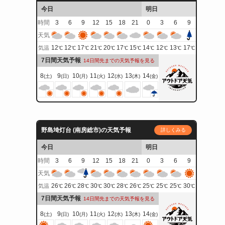
今日
明日
時間
3
6
9
12
15
18
21
0
3
6
9
天気
12
12
17
21
20
17
15
14
12
13
17
気温
℃
℃
℃
℃
℃
℃
℃
℃
℃
℃
℃
7日間天気予報
14日間先までの天気予報を見る
8
9
10
11
12
13
14
(土)
(日)
(月)
(火)
(水)
(木)
(金)
野島埼灯台 (南房総市)の天気予報
詳しくみる
今日
明日
時間
3
6
9
12
15
18
21
0
3
6
9
天気
26
26
28
30
30
28
26
25
25
25
30
気温
℃
℃
℃
℃
℃
℃
℃
℃
℃
℃
℃
7日間天気予報
14日間先までの天気予報を見る
8
9
10
11
12
13
14
(土)
(日)
(月)
(火)
(水)
(木)
(金)