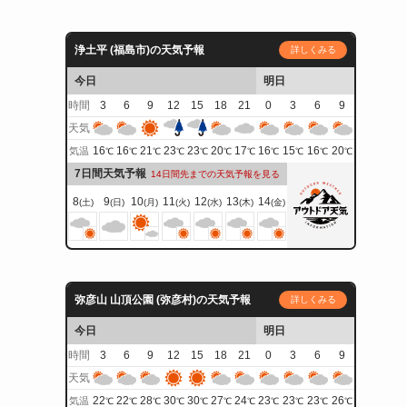
浄土平 (福島市)の天気予報
詳しくみる
今日
明日
時間
3
6
9
12
15
18
21
0
3
6
9
天気
16
16
21
23
23
20
17
16
15
16
20
気温
℃
℃
℃
℃
℃
℃
℃
℃
℃
℃
℃
7日間天気予報
14日間先までの天気予報を見る
8
9
10
11
12
13
14
(土)
(日)
(月)
(火)
(水)
(木)
(金)
弥彦山 山頂公園 (弥彦村)の天気予報
詳しくみる
今日
明日
時間
3
6
9
12
15
18
21
0
3
6
9
天気
22
22
28
30
30
27
24
23
23
23
26
気温
℃
℃
℃
℃
℃
℃
℃
℃
℃
℃
℃