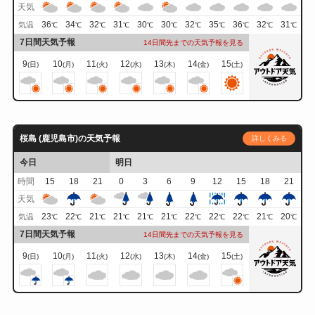
天気
36
34
32
31
30
30
32
35
36
32
31
気温
℃
℃
℃
℃
℃
℃
℃
℃
℃
℃
℃
7日間天気予報
14日間先までの天気予報を見る
9
10
11
12
13
14
15
(日)
(月)
(火)
(水)
(木)
(金)
(土)
桜島 (鹿児島市)の天気予報
詳しくみる
今日
明日
時間
15
18
21
0
3
6
9
12
15
18
21
天気
23
22
21
21
21
21
22
22
22
21
20
気温
℃
℃
℃
℃
℃
℃
℃
℃
℃
℃
℃
7日間天気予報
14日間先までの天気予報を見る
9
10
11
12
13
14
15
(日)
(月)
(火)
(水)
(木)
(金)
(土)