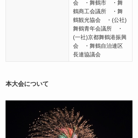
会 ・舞鶴市 ・舞
鶴商工会議所 ・舞
鶴観光協会 ・(公社)
舞鶴青年会議所 ・
(一社)京都舞鶴港振興
会 ・舞鶴自治連区
長連協議会
本大会について