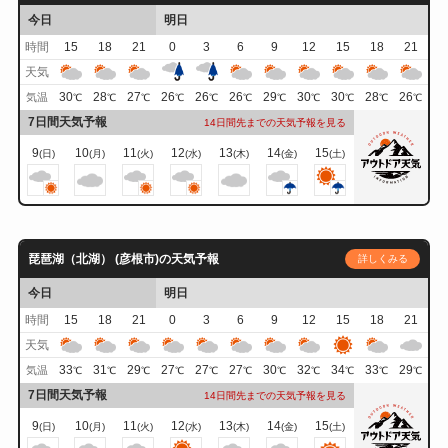
今日
明日
時間
15
18
21
0
3
6
9
12
15
18
21
天気
30
28
27
26
26
26
29
30
30
28
26
気温
℃
℃
℃
℃
℃
℃
℃
℃
℃
℃
℃
7日間天気予報
14日間先までの天気予報を見る
9
10
11
12
13
14
15
(日)
(月)
(火)
(水)
(木)
(金)
(土)
琵琶湖（北湖） (彦根市)の天気予報
詳しくみる
今日
明日
時間
15
18
21
0
3
6
9
12
15
18
21
天気
33
31
29
27
27
27
30
32
34
33
29
気温
℃
℃
℃
℃
℃
℃
℃
℃
℃
℃
℃
7日間天気予報
14日間先までの天気予報を見る
9
10
11
12
13
14
15
(日)
(月)
(火)
(水)
(木)
(金)
(土)