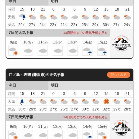
今日
明日
時間
15
18
21
0
3
6
9
12
15
18
21
天気
29
27
24
22
21
22
25
29
30
27
24
気温
℃
℃
℃
℃
℃
℃
℃
℃
℃
℃
℃
7日間天気予報
14日間先までの天気予報を見る
9
10
11
12
13
14
15
(日)
(月)
(火)
(水)
(木)
(金)
(土)
江ノ島・表磯 (藤沢市)の天気予報
詳しくみる
今日
明日
時間
15
18
21
0
3
6
9
12
15
18
21
天気
30
29
28
27
26
27
30
32
32
29
28
気温
℃
℃
℃
℃
℃
℃
℃
℃
℃
℃
℃
7日間天気予報
14日間先までの天気予報を見る
9
10
11
12
13
14
15
(日)
(月)
(火)
(水)
(木)
(金)
(土)