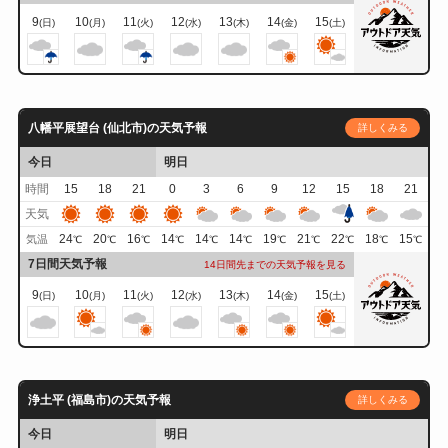
9
10
11
12
13
14
15
(日)
(月)
(火)
(水)
(木)
(金)
(土)
八幡平展望台 (仙北市)の天気予報
詳しくみる
今日
明日
時間
15
18
21
0
3
6
9
12
15
18
21
天気
24
20
16
14
14
14
19
21
22
18
15
気温
℃
℃
℃
℃
℃
℃
℃
℃
℃
℃
℃
7日間天気予報
14日間先までの天気予報を見る
9
10
11
12
13
14
15
(日)
(月)
(火)
(水)
(木)
(金)
(土)
浄土平 (福島市)の天気予報
詳しくみる
今日
明日