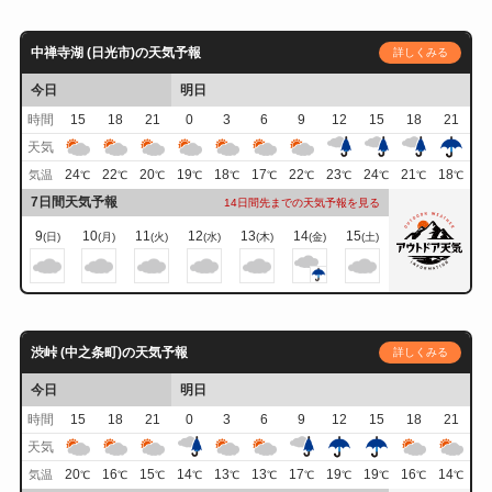
中禅寺湖 (日光市)の天気予報
詳しくみる
今日
明日
時間
15
18
21
0
3
6
9
12
15
18
21
天気
24
22
20
19
18
17
22
23
24
21
18
気温
℃
℃
℃
℃
℃
℃
℃
℃
℃
℃
℃
7日間天気予報
14日間先までの天気予報を見る
9
10
11
12
13
14
15
(日)
(月)
(火)
(水)
(木)
(金)
(土)
渋峠 (中之条町)の天気予報
詳しくみる
今日
明日
時間
15
18
21
0
3
6
9
12
15
18
21
天気
20
16
15
14
13
13
17
19
19
16
14
気温
℃
℃
℃
℃
℃
℃
℃
℃
℃
℃
℃