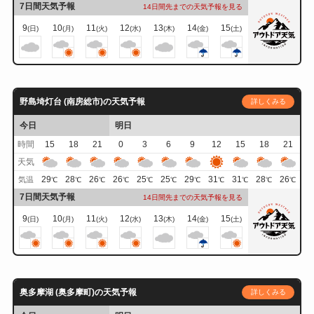
7日間天気予報
14日間先までの天気予報を見る
9
10
11
12
13
14
15
(日)
(月)
(火)
(水)
(木)
(金)
(土)
野島埼灯台 (南房総市)の天気予報
詳しくみる
今日
明日
時間
15
18
21
0
3
6
9
12
15
18
21
天気
29
28
26
26
25
25
29
31
31
28
26
気温
℃
℃
℃
℃
℃
℃
℃
℃
℃
℃
℃
7日間天気予報
14日間先までの天気予報を見る
9
10
11
12
13
14
15
(日)
(月)
(火)
(水)
(木)
(金)
(土)
奥多摩湖 (奥多摩町)の天気予報
詳しくみる