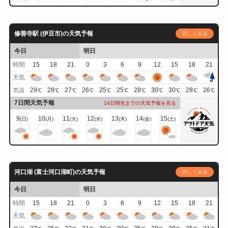
修善寺駅 (伊豆市)の天気予報
詳しくみる
今日
明日
時間
15
18
21
0
3
6
9
12
15
18
21
天気
29
28
27
26
25
25
28
30
30
28
26
気温
℃
℃
℃
℃
℃
℃
℃
℃
℃
℃
℃
7日間天気予報
14日間先までの天気予報を見る
9
10
11
12
13
14
15
(日)
(月)
(火)
(水)
(木)
(金)
(土)
河口湖 (富士河口湖町)の天気予報
詳しくみる
今日
明日
時間
15
18
21
0
3
6
9
12
15
18
21
天気