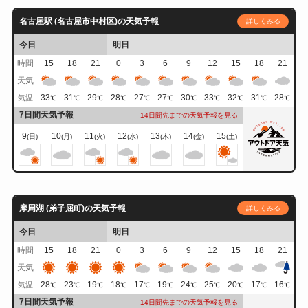
名古屋駅 (名古屋市中村区)の天気予報
詳しくみる
今日
明日
時間
15
18
21
0
3
6
9
12
15
18
21
天気
33
31
29
28
27
27
30
33
32
31
28
気温
℃
℃
℃
℃
℃
℃
℃
℃
℃
℃
℃
7日間天気予報
14日間先までの天気予報を見る
9
10
11
12
13
14
15
(日)
(月)
(火)
(水)
(木)
(金)
(土)
摩周湖 (弟子屈町)の天気予報
詳しくみる
今日
明日
時間
15
18
21
0
3
6
9
12
15
18
21
天気
28
23
19
18
17
19
24
25
20
17
16
気温
℃
℃
℃
℃
℃
℃
℃
℃
℃
℃
℃
7日間天気予報
14日間先までの天気予報を見る