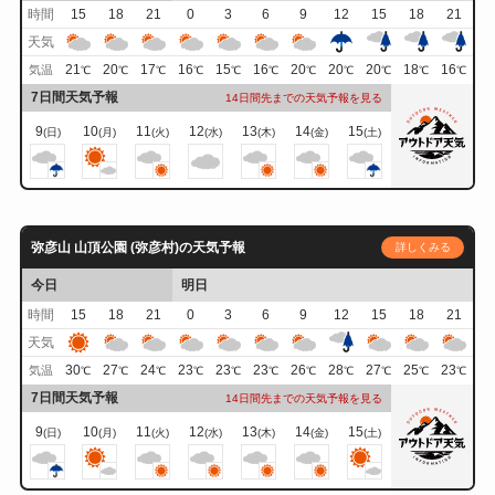
時間
15
18
21
0
3
6
9
12
15
18
21
天気
21
20
17
16
15
16
20
20
20
18
16
気温
℃
℃
℃
℃
℃
℃
℃
℃
℃
℃
℃
7日間天気予報
14日間先までの天気予報を見る
9
10
11
12
13
14
15
(日)
(月)
(火)
(水)
(木)
(金)
(土)
弥彦山 山頂公園 (弥彦村)の天気予報
詳しくみる
今日
明日
時間
15
18
21
0
3
6
9
12
15
18
21
天気
30
27
24
23
23
23
26
28
27
25
23
気温
℃
℃
℃
℃
℃
℃
℃
℃
℃
℃
℃
7日間天気予報
14日間先までの天気予報を見る
9
10
11
12
13
14
15
(日)
(月)
(火)
(水)
(木)
(金)
(土)