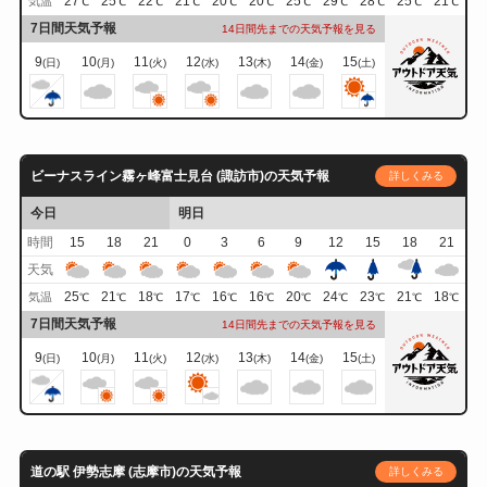
27
25
22
21
20
20
25
29
28
25
21
気温
℃
℃
℃
℃
℃
℃
℃
℃
℃
℃
℃
7日間天気予報
14日間先までの天気予報を見る
9
10
11
12
13
14
15
(日)
(月)
(火)
(水)
(木)
(金)
(土)
ビーナスライン霧ヶ峰富士見台 (諏訪市)の天気予報
詳しくみる
今日
明日
時間
15
18
21
0
3
6
9
12
15
18
21
天気
25
21
18
17
16
16
20
24
23
21
18
気温
℃
℃
℃
℃
℃
℃
℃
℃
℃
℃
℃
7日間天気予報
14日間先までの天気予報を見る
9
10
11
12
13
14
15
(日)
(月)
(火)
(水)
(木)
(金)
(土)
道の駅 伊勢志摩 (志摩市)の天気予報
詳しくみる