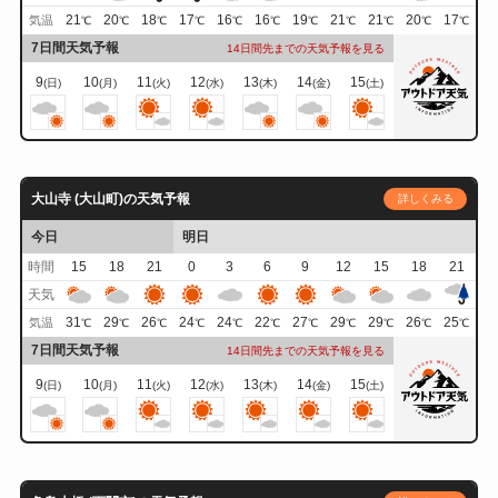
21
20
18
17
16
16
19
21
21
20
17
気温
℃
℃
℃
℃
℃
℃
℃
℃
℃
℃
℃
7日間天気予報
14日間先までの天気予報を見る
9
10
11
12
13
14
15
(日)
(月)
(火)
(水)
(木)
(金)
(土)
大山寺 (大山町)の天気予報
詳しくみる
今日
明日
時間
15
18
21
0
3
6
9
12
15
18
21
天気
31
29
26
24
24
22
27
29
29
26
25
気温
℃
℃
℃
℃
℃
℃
℃
℃
℃
℃
℃
7日間天気予報
14日間先までの天気予報を見る
9
10
11
12
13
14
15
(日)
(月)
(火)
(水)
(木)
(金)
(土)