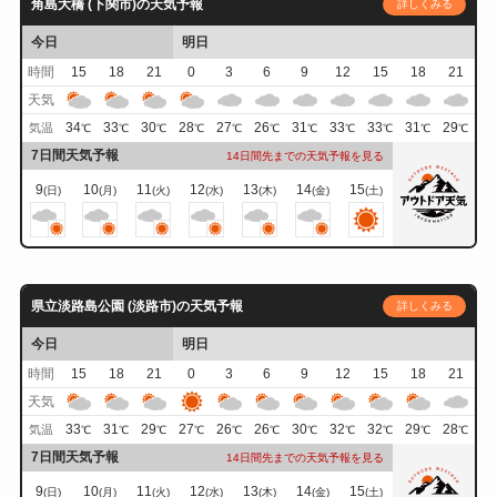
角島大橋 (下関市)の天気予報
詳しくみる
今日
明日
時間
15
18
21
0
3
6
9
12
15
18
21
天気
34
33
30
28
27
26
31
33
33
31
29
気温
℃
℃
℃
℃
℃
℃
℃
℃
℃
℃
℃
7日間天気予報
14日間先までの天気予報を見る
9
10
11
12
13
14
15
(日)
(月)
(火)
(水)
(木)
(金)
(土)
県立淡路島公園 (淡路市)の天気予報
詳しくみる
今日
明日
時間
15
18
21
0
3
6
9
12
15
18
21
天気
33
31
29
27
26
26
30
32
32
29
28
気温
℃
℃
℃
℃
℃
℃
℃
℃
℃
℃
℃
7日間天気予報
14日間先までの天気予報を見る
9
10
11
12
13
14
15
(日)
(月)
(火)
(水)
(木)
(金)
(土)