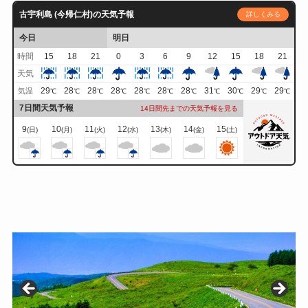
古宇利島 (今帰仁村)の天気予報
詳しくみる
今日
明日
時間
15
18
21
0
3
6
9
12
15
18
21
天気
29
28
28
28
28
28
28
31
30
29
29
気温
℃
℃
℃
℃
℃
℃
℃
℃
℃
℃
℃
7日間天気予報
14日間先までの天気予報を見る
9
10
11
12
13
14
15
(日)
(月)
(火)
(水)
(木)
(金)
(土)