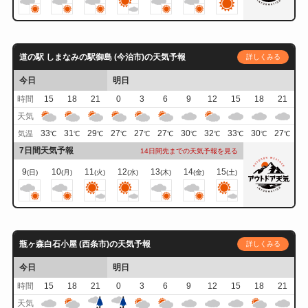
道の駅 しまなみの駅御島 (今治市)の天気予報
詳しくみる
今日
明日
時間
15
18
21
0
3
6
9
12
15
18
21
天気
33
31
29
27
27
27
30
32
33
30
27
気温
℃
℃
℃
℃
℃
℃
℃
℃
℃
℃
℃
7日間天気予報
14日間先までの天気予報を見る
9
10
11
12
13
14
15
(日)
(月)
(火)
(水)
(木)
(金)
(土)
瓶ヶ森白石小屋 (西条市)の天気予報
詳しくみる
今日
明日
時間
15
18
21
0
3
6
9
12
15
18
21
天気