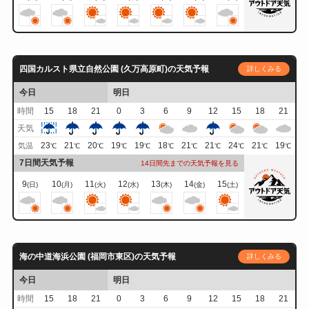
四国カルスト県立自然公園 (久万高原町)の天気予報
詳しくみる
今日
明日
時間
15
18
21
0
3
6
9
12
15
18
21
天気
23
21
20
19
19
18
21
21
24
21
19
気温
℃
℃
℃
℃
℃
℃
℃
℃
℃
℃
℃
7日間天気予報
14日間先までの天気予報を見る
9
10
11
12
13
14
15
(日)
(月)
(火)
(水)
(木)
(金)
(土)
海の中道海浜公園 (福岡市東区)の天気予報
詳しくみる
今日
明日
時間
15
18
21
0
3
6
9
12
15
18
21