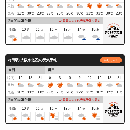
天気
31
30
28
27
26
26
30
32
33
30
28
気温
℃
℃
℃
℃
℃
℃
℃
℃
℃
℃
℃
7日間天気予報
14日間先までの天気予報を見る
9
10
11
12
13
14
15
(日)
(月)
(火)
(水)
(木)
(金)
(土)
梅田駅 (大阪市北区)の天気予報
詳しくみる
今日
明日
時間
15
18
21
0
3
6
9
12
15
18
21
天気
36
33
30
28
28
28
32
35
36
32
31
気温
℃
℃
℃
℃
℃
℃
℃
℃
℃
℃
℃
7日間天気予報
14日間先までの天気予報を見る
9
10
11
12
13
14
15
(日)
(月)
(火)
(水)
(木)
(金)
(土)