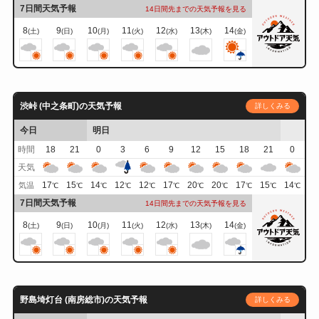
7日間天気予報
14日間先までの天気予報を見る
8
9
10
11
12
13
14
(土)
(日)
(月)
(火)
(水)
(木)
(金)
渋峠 (中之条町)の天気予報
詳しくみる
今日
明日
時間
18
21
0
3
6
9
12
15
18
21
0
天気
17
15
14
12
12
17
20
20
17
15
14
気温
℃
℃
℃
℃
℃
℃
℃
℃
℃
℃
℃
7日間天気予報
14日間先までの天気予報を見る
8
9
10
11
12
13
14
(土)
(日)
(月)
(火)
(水)
(木)
(金)
野島埼灯台 (南房総市)の天気予報
詳しくみる