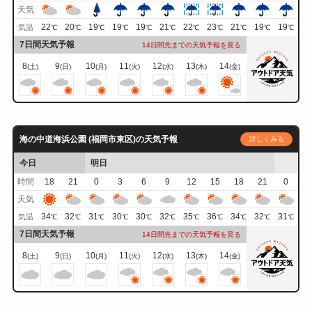
天気
22
20
19
19
19
21
22
23
21
19
19
気温
℃
℃
℃
℃
℃
℃
℃
℃
℃
℃
℃
7日間天気予報
14日間先までの天気予報を見る
8
9
10
11
12
13
14
(土)
(日)
(月)
(火)
(水)
(木)
(金)
海の中道海浜公園 (福岡市東区)の天気予報
詳しくみる
今日
明日
時間
18
21
0
3
6
9
12
15
18
21
0
天気
34
32
31
30
30
32
35
36
34
32
31
気温
℃
℃
℃
℃
℃
℃
℃
℃
℃
℃
℃
7日間天気予報
14日間先までの天気予報を見る
8
9
10
11
12
13
14
(土)
(日)
(月)
(火)
(水)
(木)
(金)