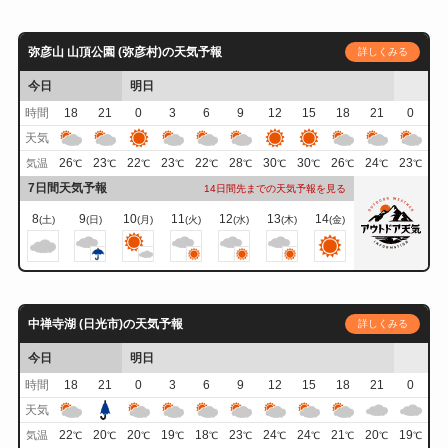
弥彦山 山頂公園 (弥彦村)の天気予報
詳しくみる
今日
明日
時間
18
21
0
3
6
9
12
15
18
21
0
天気
26
23
22
23
22
28
30
30
26
24
23
気温
℃
℃
℃
℃
℃
℃
℃
℃
℃
℃
℃
7日間天気予報
14日間先までの天気予報を見る
8
9
10
11
12
13
14
(土)
(日)
(月)
(火)
(水)
(木)
(金)
中禅寺湖 (日光市)の天気予報
詳しくみる
今日
明日
時間
18
21
0
3
6
9
12
15
18
21
0
天気
22
20
20
19
18
23
24
24
21
20
19
気温
℃
℃
℃
℃
℃
℃
℃
℃
℃
℃
℃