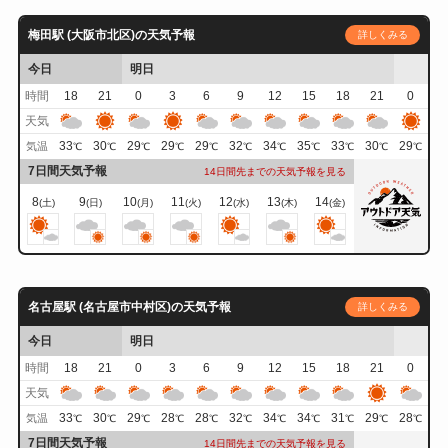
梅田駅 (大阪市北区)の天気予報
詳しくみる
今日
明日
時間
18
21
0
3
6
9
12
15
18
21
0
天気
33
30
29
29
29
32
34
35
33
30
29
気温
℃
℃
℃
℃
℃
℃
℃
℃
℃
℃
℃
7日間天気予報
14日間先までの天気予報を見る
8
9
10
11
12
13
14
(土)
(日)
(月)
(火)
(水)
(木)
(金)
名古屋駅 (名古屋市中村区)の天気予報
詳しくみる
今日
明日
時間
18
21
0
3
6
9
12
15
18
21
0
天気
33
30
29
28
28
32
34
34
31
29
28
気温
℃
℃
℃
℃
℃
℃
℃
℃
℃
℃
℃
7日間天気予報
14日間先までの天気予報を見る