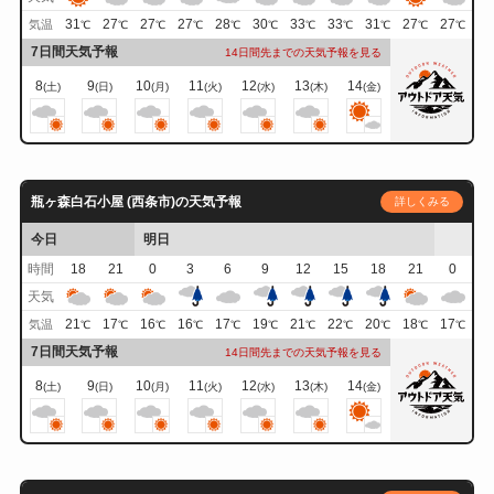
31
27
27
27
28
30
33
33
31
27
27
気温
℃
℃
℃
℃
℃
℃
℃
℃
℃
℃
℃
7日間天気予報
14日間先までの天気予報を見る
8
9
10
11
12
13
14
(土)
(日)
(月)
(火)
(水)
(木)
(金)
瓶ヶ森白石小屋 (西条市)の天気予報
詳しくみる
今日
明日
時間
18
21
0
3
6
9
12
15
18
21
0
天気
21
17
16
16
17
19
21
22
20
18
17
気温
℃
℃
℃
℃
℃
℃
℃
℃
℃
℃
℃
7日間天気予報
14日間先までの天気予報を見る
8
9
10
11
12
13
14
(土)
(日)
(月)
(火)
(水)
(木)
(金)