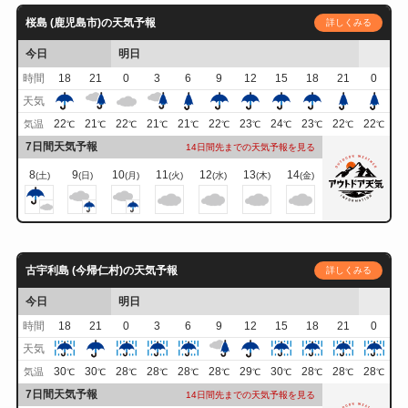
桜島 (鹿児島市)の天気予報
詳しくみる
今日
明日
時間
18
21
0
3
6
9
12
15
18
21
0
天気
22
21
22
21
21
22
23
24
23
22
22
気温
℃
℃
℃
℃
℃
℃
℃
℃
℃
℃
℃
7日間天気予報
14日間先までの天気予報を見る
8
9
10
11
12
13
14
(土)
(日)
(月)
(火)
(水)
(木)
(金)
古宇利島 (今帰仁村)の天気予報
詳しくみる
今日
明日
時間
18
21
0
3
6
9
12
15
18
21
0
天気
30
30
28
28
28
28
29
30
28
28
28
気温
℃
℃
℃
℃
℃
℃
℃
℃
℃
℃
℃
7日間天気予報
14日間先までの天気予報を見る