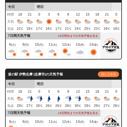
今日
明日
時間
18
21
0
3
6
9
12
15
18
21
0
天気
22
19
17
16
17
21
24
25
22
19
18
気温
℃
℃
℃
℃
℃
℃
℃
℃
℃
℃
℃
7日間天気予報
14日間先までの天気予報を見る
8
9
10
11
12
13
14
(土)
(日)
(月)
(火)
(水)
(木)
(金)
道の駅 伊勢志摩 (志摩市)の天気予報
詳しくみる
今日
明日
時間
18
21
0
3
6
9
12
15
18
21
0
天気
29
27
26
26
26
28
30
29
29
27
26
気温
℃
℃
℃
℃
℃
℃
℃
℃
℃
℃
℃
7日間天気予報
14日間先までの天気予報を見る
8
9
10
11
12
13
14
(土)
(日)
(月)
(火)
(水)
(木)
(金)