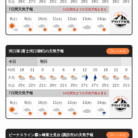
28
27
26
25
25
28
29
29
28
26
26
気温
℃
℃
℃
℃
℃
℃
℃
℃
℃
℃
℃
7日間天気予報
14日間先までの天気予報を見る
8
9
10
11
12
13
14
(土)
(日)
(月)
(火)
(水)
(木)
(金)
河口湖 (富士河口湖町)の天気予報
詳しくみる
今日
明日
時間
18
21
0
3
6
9
12
15
18
21
0
天気
25
22
21
20
21
25
27
27
25
22
21
気温
℃
℃
℃
℃
℃
℃
℃
℃
℃
℃
℃
7日間天気予報
14日間先までの天気予報を見る
8
9
10
11
12
13
14
(土)
(日)
(月)
(火)
(水)
(木)
(金)
ビーナスライン霧ヶ峰富士見台 (諏訪市)の天気予報
詳しくみる