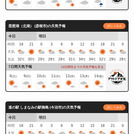
琵琶湖（北湖） (彦根市)の天気予報
詳しくみる
今日
明日
時間
18
21
0
3
6
9
12
15
18
21
0
天気
32
30
29
28
28
31
34
34
32
29
28
気温
℃
℃
℃
℃
℃
℃
℃
℃
℃
℃
℃
7日間天気予報
14日間先までの天気予報を見る
8
9
10
11
12
13
14
(土)
(日)
(月)
(火)
(水)
(木)
(金)
道の駅 しまなみの駅御島 (今治市)の天気予報
詳しくみる
今日
明日
時間
18
21
0
3
6
9
12
15
18
21
0
天気