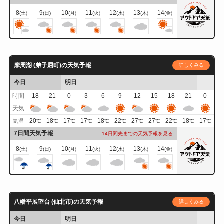
8
9
10
11
12
13
14
(土)
(日)
(月)
(火)
(水)
(木)
(金)
摩周湖 (弟子屈町)の天気予報
詳しくみる
今日
明日
時間
18
21
0
3
6
9
12
15
18
21
0
天気
20
18
17
17
18
22
27
27
22
18
17
気温
℃
℃
℃
℃
℃
℃
℃
℃
℃
℃
℃
7日間天気予報
14日間先までの天気予報を見る
8
9
10
11
12
13
14
(土)
(日)
(月)
(火)
(水)
(木)
(金)
八幡平展望台 (仙北市)の天気予報
詳しくみる
今日
明日