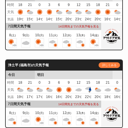
時間
18
21
0
3
6
9
12
15
18
21
0
天気
19
15
14
14
15
20
23
24
20
16
14
気温
℃
℃
℃
℃
℃
℃
℃
℃
℃
℃
℃
7日間天気予報
14日間先までの天気予報を見る
8
9
10
11
12
13
14
(土)
(日)
(月)
(火)
(水)
(木)
(金)
浄土平 (福島市)の天気予報
詳しくみる
今日
明日
時間
18
21
0
3
6
9
12
15
18
21
0
天気
19
17
17
16
16
20
23
22
20
18
16
気温
℃
℃
℃
℃
℃
℃
℃
℃
℃
℃
℃
7日間天気予報
14日間先までの天気予報を見る
8
9
10
11
12
13
14
(土)
(日)
(月)
(火)
(水)
(木)
(金)