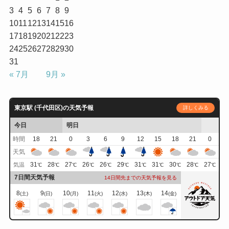
3
4
5
6
7
8
9
10
11
12
13
14
15
16
17
18
19
20
21
22
23
24
25
26
27
28
29
30
31
« 7月
9月 »
東京駅 (千代田区)の天気予報
詳しくみる
今日
明日
時間
18
21
0
3
6
9
12
15
18
21
0
天気
31
28
27
26
26
29
31
31
30
28
27
気温
℃
℃
℃
℃
℃
℃
℃
℃
℃
℃
℃
7日間天気予報
14日間先までの天気予報を見る
8
9
10
11
12
13
14
(土)
(日)
(月)
(火)
(水)
(木)
(金)