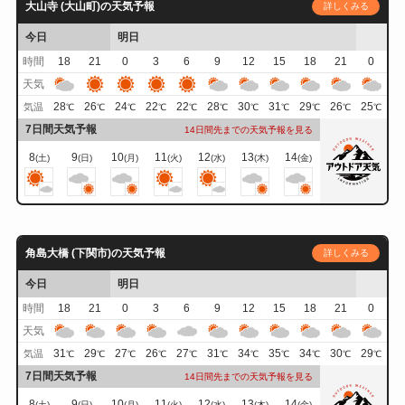
大山寺 (大山町)の天気予報
詳しくみる
今日
明日
時間
18
21
0
3
6
9
12
15
18
21
0
天気
28
26
24
22
22
28
30
31
29
26
25
気温
℃
℃
℃
℃
℃
℃
℃
℃
℃
℃
℃
7日間天気予報
14日間先までの天気予報を見る
8
9
10
11
12
13
14
(土)
(日)
(月)
(火)
(水)
(木)
(金)
角島大橋 (下関市)の天気予報
詳しくみる
今日
明日
時間
18
21
0
3
6
9
12
15
18
21
0
天気
31
29
27
26
27
31
34
35
34
30
29
気温
℃
℃
℃
℃
℃
℃
℃
℃
℃
℃
℃
7日間天気予報
14日間先までの天気予報を見る
8
9
10
11
12
13
14
(土)
(日)
(月)
(火)
(水)
(木)
(金)