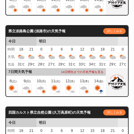
県立淡路島公園 (淡路市)の天気予報
詳しくみる
今日
明日
時間
18
21
0
3
6
9
12
15
18
21
0
天気
31
29
28
27
28
31
33
34
31
29
27
気温
℃
℃
℃
℃
℃
℃
℃
℃
℃
℃
℃
7日間天気予報
14日間先までの天気予報を見る
8
9
10
11
12
13
14
(土)
(日)
(月)
(火)
(水)
(木)
(金)
四国カルスト県立自然公園 (久万高原町)の天気予報
詳しくみる
今日
明日
時間
18
21
0
3
6
9
12
15
18
21
0