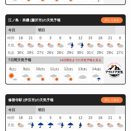
江ノ島・表磯 (藤沢市)の天気予報
詳しくみる
今日
明日
時間
18
21
0
3
6
9
12
15
18
21
0
天気
30
28
27
26
26
29
30
31
29
28
27
気温
℃
℃
℃
℃
℃
℃
℃
℃
℃
℃
℃
7日間天気予報
14日間先までの天気予報を見る
8
9
10
11
12
13
14
(土)
(日)
(月)
(火)
(水)
(木)
(金)
修善寺駅 (伊豆市)の天気予報
詳しくみる
今日
明日
時間
18
21
0
3
6
9
12
15
18
21
0
天気