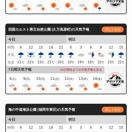
四国カルスト県立自然公園 (久万高原町)の天気予報
詳しくみる
今日
明日
時間
9
12
15
18
21
0
3
6
9
12
15
天気
21
22
23
21
20
19
19
18
22
23
22
気温
℃
℃
℃
℃
℃
℃
℃
℃
℃
℃
℃
7日間天気予報
14日間先までの天気予報を見る
8
9
10
11
12
13
14
(土)
(日)
(月)
(火)
(水)
(木)
(金)
海の中道海浜公園 (福岡市東区)の天気予報
詳しくみる
今日
明日
時間
9
12
15
18
21
0
3
6
9
12
15