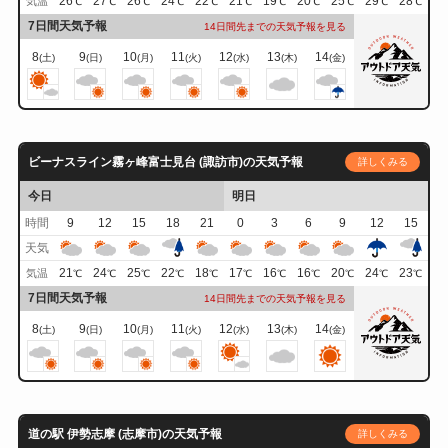
26
27
26
24
22
21
19
20
25
29
28
気温
℃
℃
℃
℃
℃
℃
℃
℃
℃
℃
℃
7日間天気予報
14日間先までの天気予報を見る
8
9
10
11
12
13
14
(土)
(日)
(月)
(火)
(水)
(木)
(金)
ビーナスライン霧ヶ峰富士見台 (諏訪市)の天気予報
詳しくみる
今日
明日
時間
9
12
15
18
21
0
3
6
9
12
15
天気
21
24
25
22
18
17
16
16
20
24
23
気温
℃
℃
℃
℃
℃
℃
℃
℃
℃
℃
℃
7日間天気予報
14日間先までの天気予報を見る
8
9
10
11
12
13
14
(土)
(日)
(月)
(火)
(水)
(木)
(金)
道の駅 伊勢志摩 (志摩市)の天気予報
詳しくみる