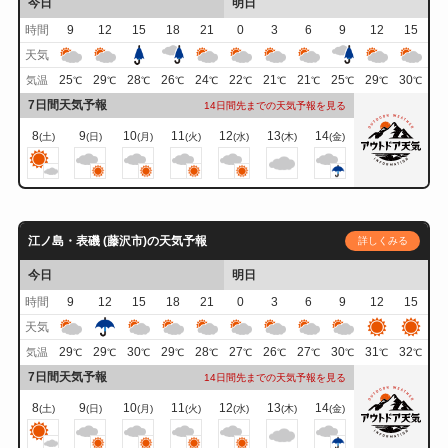
今日
明日
時間
9
12
15
18
21
0
3
6
9
12
15
天気
25
29
28
26
24
22
21
21
25
29
30
気温
℃
℃
℃
℃
℃
℃
℃
℃
℃
℃
℃
7日間天気予報
14日間先までの天気予報を見る
8
9
10
11
12
13
14
(土)
(日)
(月)
(火)
(水)
(木)
(金)
江ノ島・表磯 (藤沢市)の天気予報
詳しくみる
今日
明日
時間
9
12
15
18
21
0
3
6
9
12
15
天気
29
29
30
29
28
27
26
27
30
31
32
気温
℃
℃
℃
℃
℃
℃
℃
℃
℃
℃
℃
7日間天気予報
14日間先までの天気予報を見る
8
9
10
11
12
13
14
(土)
(日)
(月)
(火)
(水)
(木)
(金)