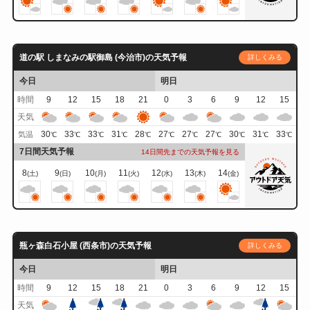
道の駅 しまなみの駅御島 (今治市)の天気予報
詳しくみる
今日
明日
時間
9
12
15
18
21
0
3
6
9
12
15
天気
30
33
33
31
28
27
27
27
30
31
33
気温
℃
℃
℃
℃
℃
℃
℃
℃
℃
℃
℃
7日間天気予報
14日間先までの天気予報を見る
8
9
10
11
12
13
14
(土)
(日)
(月)
(火)
(水)
(木)
(金)
瓶ヶ森白石小屋 (西条市)の天気予報
詳しくみる
今日
明日
時間
9
12
15
18
21
0
3
6
9
12
15
天気