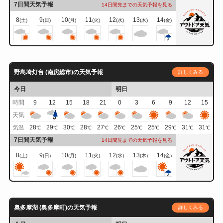
7日間天気予報
14日間先までの天気予報を見る
8
9
10
11
12
13
14
(土)
(日)
(月)
(火)
(水)
(木)
(金)
野島埼灯台 (南房総市)の天気予報
詳しくみる
今日
明日
時間
9
12
15
18
21
0
3
6
9
12
15
天気
28
29
30
28
27
26
25
25
29
31
31
気温
℃
℃
℃
℃
℃
℃
℃
℃
℃
℃
℃
7日間天気予報
14日間先までの天気予報を見る
8
9
10
11
12
13
14
(土)
(日)
(月)
(火)
(水)
(木)
(金)
奥多摩湖 (奥多摩町)の天気予報
詳しくみる