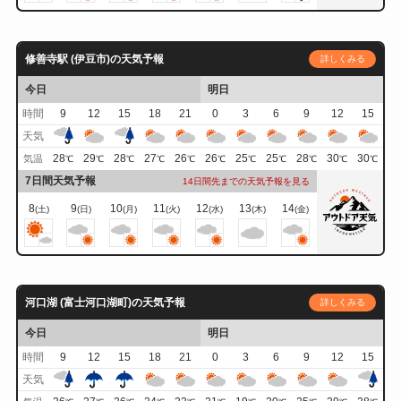
修善寺駅 (伊豆市)の天気予報
詳しくみる
今日
明日
時間
9
12
15
18
21
0
3
6
9
12
15
天気
28
29
28
27
26
26
25
25
28
30
30
気温
℃
℃
℃
℃
℃
℃
℃
℃
℃
℃
℃
7日間天気予報
14日間先までの天気予報を見る
8
9
10
11
12
13
14
(土)
(日)
(月)
(火)
(水)
(木)
(金)
河口湖 (富士河口湖町)の天気予報
詳しくみる
今日
明日
時間
9
12
15
18
21
0
3
6
9
12
15
天気