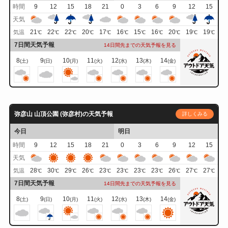
時間
9
12
15
18
21
0
3
6
9
12
15
天気
21
22
22
20
17
16
15
16
20
19
19
気温
℃
℃
℃
℃
℃
℃
℃
℃
℃
℃
℃
7日間天気予報
14日間先までの天気予報を見る
8
9
10
11
12
13
14
(土)
(日)
(月)
(火)
(水)
(木)
(金)
弥彦山 山頂公園 (弥彦村)の天気予報
詳しくみる
今日
明日
時間
9
12
15
18
21
0
3
6
9
12
15
天気
28
30
29
26
23
23
23
23
26
27
27
気温
℃
℃
℃
℃
℃
℃
℃
℃
℃
℃
℃
7日間天気予報
14日間先までの天気予報を見る
8
9
10
11
12
13
14
(土)
(日)
(月)
(火)
(水)
(木)
(金)