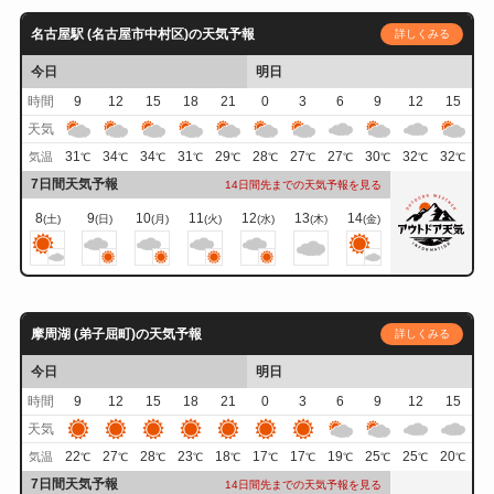
名古屋駅 (名古屋市中村区)の天気予報
詳しくみる
今日
明日
時間
9
12
15
18
21
0
3
6
9
12
15
天気
31
34
34
31
29
28
27
27
30
32
32
気温
℃
℃
℃
℃
℃
℃
℃
℃
℃
℃
℃
7日間天気予報
14日間先までの天気予報を見る
8
9
10
11
12
13
14
(土)
(日)
(月)
(火)
(水)
(木)
(金)
摩周湖 (弟子屈町)の天気予報
詳しくみる
今日
明日
時間
9
12
15
18
21
0
3
6
9
12
15
天気
22
27
28
23
18
17
17
19
25
25
20
気温
℃
℃
℃
℃
℃
℃
℃
℃
℃
℃
℃
7日間天気予報
14日間先までの天気予報を見る