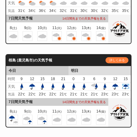
天気
31
34
36
34
32
31
30
30
32
35
35
気温
℃
℃
℃
℃
℃
℃
℃
℃
℃
℃
℃
7日間天気予報
14日間先までの天気予報を見る
8
9
10
11
12
13
14
(土)
(日)
(月)
(火)
(水)
(木)
(金)
桜島 (鹿児島市)の天気予報
詳しくみる
今日
明日
時間
9
12
15
18
21
0
3
6
9
12
15
天気
22
22
23
22
21
21
21
21
23
23
23
気温
℃
℃
℃
℃
℃
℃
℃
℃
℃
℃
℃
7日間天気予報
14日間先までの天気予報を見る
8
9
10
11
12
13
14
(土)
(日)
(月)
(火)
(水)
(木)
(金)