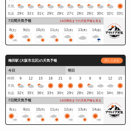
天気
29
31
31
29
28
27
26
26
30
32
33
気温
℃
℃
℃
℃
℃
℃
℃
℃
℃
℃
℃
7日間天気予報
14日間先までの天気予報を見る
8
9
10
11
12
13
14
(土)
(日)
(月)
(火)
(水)
(木)
(金)
梅田駅 (大阪市北区)の天気予報
詳しくみる
今日
明日
時間
9
12
15
18
21
0
3
6
9
12
15
天気
32
35
36
33
30
29
28
28
31
34
36
気温
℃
℃
℃
℃
℃
℃
℃
℃
℃
℃
℃
7日間天気予報
14日間先までの天気予報を見る
8
9
10
11
12
13
14
(土)
(日)
(月)
(火)
(水)
(木)
(金)