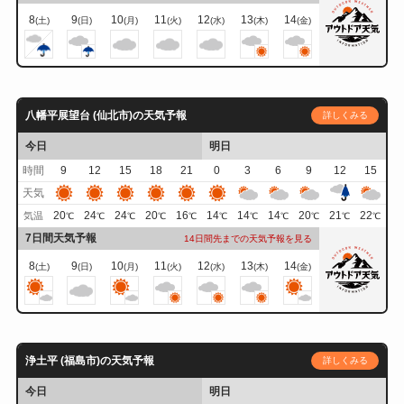
8
9
10
11
12
13
14
(土)
(日)
(月)
(火)
(水)
(木)
(金)
八幡平展望台 (仙北市)の天気予報
詳しくみる
今日
明日
時間
9
12
15
18
21
0
3
6
9
12
15
天気
20
24
24
20
16
14
14
14
20
21
22
気温
℃
℃
℃
℃
℃
℃
℃
℃
℃
℃
℃
7日間天気予報
14日間先までの天気予報を見る
8
9
10
11
12
13
14
(土)
(日)
(月)
(火)
(水)
(木)
(金)
浄土平 (福島市)の天気予報
詳しくみる
今日
明日