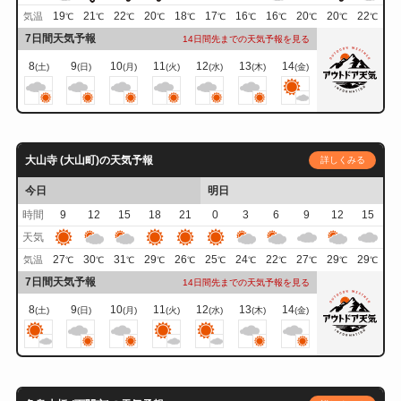
19
21
22
20
18
17
16
16
20
20
22
気温
℃
℃
℃
℃
℃
℃
℃
℃
℃
℃
℃
7日間天気予報
14日間先までの天気予報を見る
8
9
10
11
12
13
14
(土)
(日)
(月)
(火)
(水)
(木)
(金)
大山寺 (大山町)の天気予報
詳しくみる
今日
明日
時間
9
12
15
18
21
0
3
6
9
12
15
天気
27
30
31
29
26
25
24
22
27
29
29
気温
℃
℃
℃
℃
℃
℃
℃
℃
℃
℃
℃
7日間天気予報
14日間先までの天気予報を見る
8
9
10
11
12
13
14
(土)
(日)
(月)
(火)
(水)
(木)
(金)