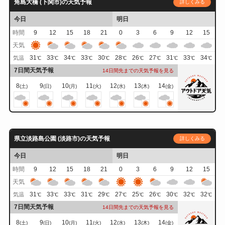
角島大橋 (下関市)の天気予報
詳しくみる
今日
明日
時間
9
12
15
18
21
0
3
6
9
12
15
天気
31
33
34
33
30
28
26
27
31
33
34
気温
℃
℃
℃
℃
℃
℃
℃
℃
℃
℃
℃
7日間天気予報
14日間先までの天気予報を見る
8
9
10
11
12
13
14
(土)
(日)
(月)
(火)
(水)
(木)
(金)
県立淡路島公園 (淡路市)の天気予報
詳しくみる
今日
明日
時間
9
12
15
18
21
0
3
6
9
12
15
天気
31
33
33
31
29
27
25
26
30
32
32
気温
℃
℃
℃
℃
℃
℃
℃
℃
℃
℃
℃
7日間天気予報
14日間先までの天気予報を見る
8
9
10
11
12
13
14
(土)
(日)
(月)
(火)
(水)
(木)
(金)