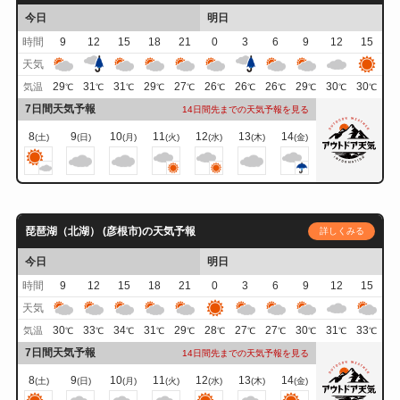
今日
明日
時間
9
12
15
18
21
0
3
6
9
12
15
天気
29
31
31
29
27
26
26
26
29
30
30
気温
℃
℃
℃
℃
℃
℃
℃
℃
℃
℃
℃
7日間天気予報
14日間先までの天気予報を見る
8
9
10
11
12
13
14
(土)
(日)
(月)
(火)
(水)
(木)
(金)
琵琶湖（北湖） (彦根市)の天気予報
詳しくみる
今日
明日
時間
9
12
15
18
21
0
3
6
9
12
15
天気
30
33
34
31
29
28
27
27
30
31
33
気温
℃
℃
℃
℃
℃
℃
℃
℃
℃
℃
℃
7日間天気予報
14日間先までの天気予報を見る
8
9
10
11
12
13
14
(土)
(日)
(月)
(火)
(水)
(木)
(金)