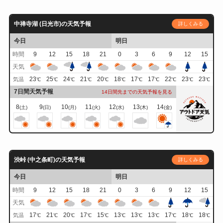
中禅寺湖 (日光市)の天気予報
詳しくみる
今日
明日
時間
9
12
15
18
21
0
3
6
9
12
15
天気
23
25
24
21
20
18
17
17
22
23
23
気温
℃
℃
℃
℃
℃
℃
℃
℃
℃
℃
℃
7日間天気予報
14日間先までの天気予報を見る
8
9
10
11
12
13
14
(土)
(日)
(月)
(火)
(水)
(木)
(金)
渋峠 (中之条町)の天気予報
詳しくみる
今日
明日
時間
9
12
15
18
21
0
3
6
9
12
15
天気
17
21
20
17
15
13
13
13
17
18
18
気温
℃
℃
℃
℃
℃
℃
℃
℃
℃
℃
℃