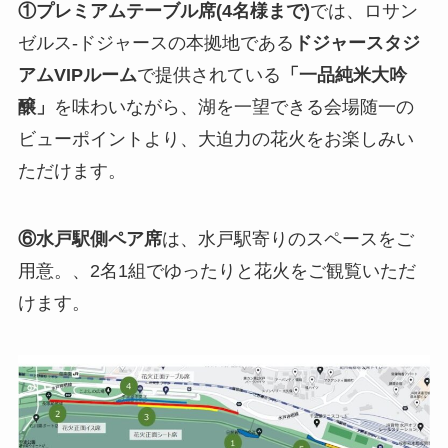
①プレミアムテーブル席(4名様まで)
では、ロサン
ゼルス-ドジャースの本拠地である
ドジャースタジ
アムVIPルーム
で提供されている
「一品純米大吟
醸」
を味わいながら、湖を一望できる会場随一の
ビューポイントより、大迫力の花火をお楽しみい
ただけます。
⑥水戸駅側ペア席
は、水戸駅寄りのスペースをご
用意。、2名1組でゆったりと花火をご観覧いただ
けます。