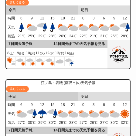
詳しくみる
今日
明日
時間
6
9
12
15
18
21
0
3
6
9
12
天気
気温
21
℃
25
℃
29
℃
28
℃
26
℃
24
℃
22
℃
21
℃
21
℃
25
℃
28
℃
7日間天気予報
14日間先までの天気予報を見る
8
9
10
11
12
13
14
(土)
(日)
(月)
(火)
(水)
(木)
(金)
江ノ島・表磯 (藤沢市)の天気予報
詳しくみる
今日
明日
時間
6
9
12
15
18
21
0
3
6
9
12
天気
気温
27
℃
30
℃
29
℃
30
℃
29
℃
28
℃
27
℃
26
℃
27
℃
30
℃
32
℃
7日間天気予報
14日間先までの天気予報を見る