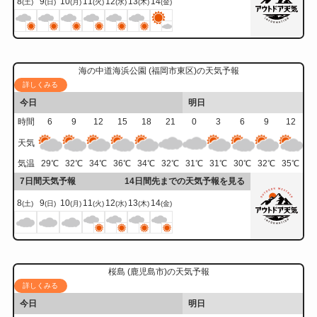
8
9
10
11
12
13
14
(土)
(日)
(月)
(火)
(水)
(木)
(金)
海の中道海浜公園 (福岡市東区)の天気予報
詳しくみる
今日
明日
時間
6
9
12
15
18
21
0
3
6
9
12
天気
気温
29
℃
32
℃
34
℃
36
℃
34
℃
32
℃
31
℃
31
℃
30
℃
32
℃
35
℃
7日間天気予報
14日間先までの天気予報を見る
8
9
10
11
12
13
14
(土)
(日)
(月)
(火)
(水)
(木)
(金)
桜島 (鹿児島市)の天気予報
詳しくみる
今日
明日