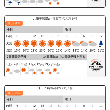
八幡平展望台 (仙北市)の天気予報
詳しくみる
今日
明日
時間
6
9
12
15
18
21
0
3
6
9
12
天気
気温
15
℃
20
℃
23
℃
23
℃
20
℃
16
℃
14
℃
13
℃
14
℃
20
℃
21
℃
7日間天気予報
14日間先までの天気予報を見る
8
9
10
11
12
13
14
(土)
(日)
(月)
(火)
(水)
(木)
(金)
浄土平 (福島市)の天気予報
詳しくみる
今日
明日
時間
6
9
12
15
18
21
0
3
6
9
12