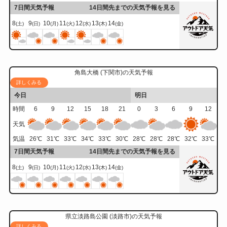
7日間天気予報
14日間先までの天気予報を見る
8
9
10
11
12
13
14
(土)
(日)
(月)
(火)
(水)
(木)
(金)
角島大橋 (下関市)の天気予報
詳しくみる
今日
明日
時間
6
9
12
15
18
21
0
3
6
9
12
天気
気温
26
℃
31
℃
33
℃
34
℃
33
℃
30
℃
28
℃
28
℃
28
℃
32
℃
33
℃
7日間天気予報
14日間先までの天気予報を見る
8
9
10
11
12
13
14
(土)
(日)
(月)
(火)
(水)
(木)
(金)
県立淡路島公園 (淡路市)の天気予報
詳しくみる