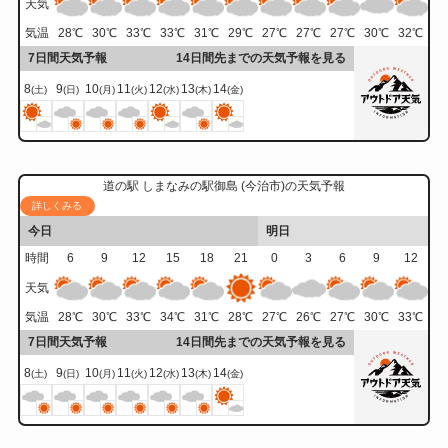
天気
気温
28
℃
30
℃
33
℃
33
℃
31
℃
29
℃
27
℃
27
℃
27
℃
30
℃
32
℃
7日間天気予報
14日間先までの天気予報を見る
8
9
10
11
12
13
14
(土)
(日)
(月)
(火)
(水)
(木)
(金)
道の駅 しまなみの駅御島 (今治市)の天気予報
詳しくみる
今日
明日
時間
6
9
12
15
18
21
0
3
6
9
12
天気
気温
28
℃
30
℃
33
℃
34
℃
31
℃
28
℃
27
℃
26
℃
27
℃
30
℃
33
℃
7日間天気予報
14日間先までの天気予報を見る
8
9
10
11
12
13
14
(土)
(日)
(月)
(火)
(水)
(木)
(金)