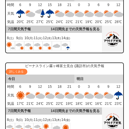
時間
6
9
12
15
18
21
0
3
6
9
12
天気
気温
20
℃
25
℃
27
℃
25
℃
24
℃
22
℃
21
℃
19
℃
20
℃
25
℃
28
℃
7日間天気予報
14日間先までの天気予報を見る
8
9
10
11
12
13
14
(土)
(日)
(月)
(火)
(水)
(木)
(金)
ビーナスライン霧ヶ峰富士見台 (諏訪市)の天気予報
詳しくみる
今日
明日
時間
6
9
12
15
18
21
0
3
6
9
12
天気
気温
17
℃
21
℃
24
℃
25
℃
22
℃
19
℃
18
℃
16
℃
16
℃
21
℃
23
℃
7日間天気予報
14日間先までの天気予報を見る
8
9
10
11
12
13
14
(土)
(日)
(月)
(火)
(水)
(木)
(金)