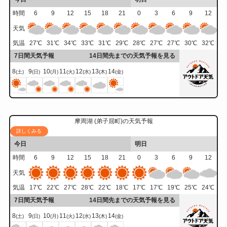
時間
6
9
12
15
18
21
0
3
6
9
12
天気
気温
27
℃
31
℃
34
℃
33
℃
31
℃
29
℃
28
℃
27
℃
27
℃
30
℃
32
℃
7日間天気予報
14日間先までの天気予報を見る
8
9
10
11
12
13
14
(土)
(日)
(月)
(火)
(水)
(木)
(金)
摩周湖 (弟子屈町)の天気予報
詳しくみる
今日
明日
時間
6
9
12
15
18
21
0
3
6
9
12
天気
気温
17
℃
22
℃
27
℃
28
℃
22
℃
18
℃
17
℃
17
℃
19
℃
25
℃
24
℃
7日間天気予報
14日間先までの天気予報を見る
8
9
10
11
12
13
14
(土)
(日)
(月)
(火)
(水)
(木)
(金)