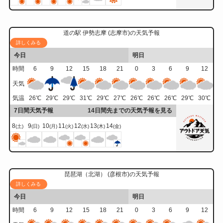
道の駅 伊勢志摩 (志摩市)の天気予報
詳しくみる
今日
明日
時間
6
9
12
15
18
21
0
3
6
9
12
天気
気温
26
℃
29
℃
29
℃
31
℃
29
℃
27
℃
26
℃
26
℃
26
℃
29
℃
30
℃
7日間天気予報
14日間先までの天気予報を見る
8
9
10
11
12
13
14
(土)
(日)
(月)
(火)
(水)
(木)
(金)
琵琶湖（北湖） (彦根市)の天気予報
詳しくみる
今日
明日
時間
6
9
12
15
18
21
0
3
6
9
12