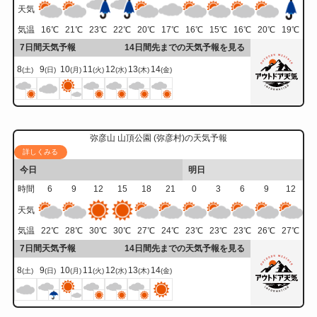
天気
気温
16
℃
21
℃
23
℃
22
℃
20
℃
17
℃
16
℃
15
℃
16
℃
20
℃
19
℃
7日間天気予報
14日間先までの天気予報を見る
8
9
10
11
12
13
14
(土)
(日)
(月)
(火)
(水)
(木)
(金)
弥彦山 山頂公園 (弥彦村)の天気予報
詳しくみる
今日
明日
時間
6
9
12
15
18
21
0
3
6
9
12
天気
気温
22
℃
28
℃
30
℃
30
℃
27
℃
24
℃
23
℃
23
℃
23
℃
26
℃
27
℃
7日間天気予報
14日間先までの天気予報を見る
8
9
10
11
12
13
14
(土)
(日)
(月)
(火)
(水)
(木)
(金)