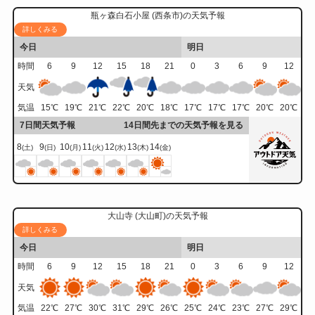
瓶ヶ森白石小屋 (西条市)の天気予報
詳しくみる
今日
明日
時間
6
9
12
15
18
21
0
3
6
9
12
天気
気温
15
℃
19
℃
21
℃
22
℃
20
℃
18
℃
17
℃
17
℃
17
℃
20
℃
20
℃
7日間天気予報
14日間先までの天気予報を見る
8
9
10
11
12
13
14
(土)
(日)
(月)
(火)
(水)
(木)
(金)
大山寺 (大山町)の天気予報
詳しくみる
今日
明日
時間
6
9
12
15
18
21
0
3
6
9
12
天気
気温
22
℃
27
℃
30
℃
31
℃
29
℃
26
℃
25
℃
24
℃
23
℃
27
℃
29
℃