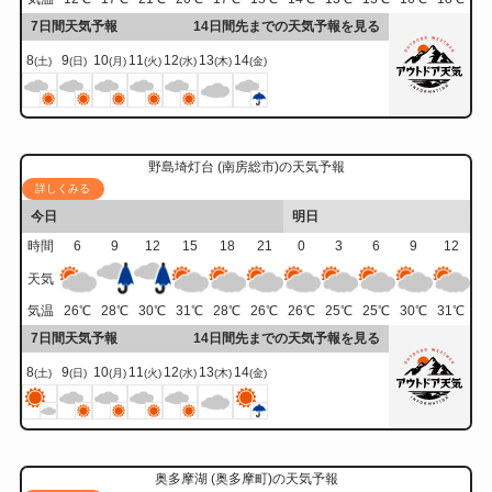
7日間天気予報
14日間先までの天気予報を見る
8
9
10
11
12
13
14
(土)
(日)
(月)
(火)
(水)
(木)
(金)
野島埼灯台 (南房総市)の天気予報
詳しくみる
今日
明日
時間
6
9
12
15
18
21
0
3
6
9
12
天気
気温
26
℃
28
℃
30
℃
31
℃
28
℃
26
℃
26
℃
25
℃
25
℃
30
℃
31
℃
7日間天気予報
14日間先までの天気予報を見る
8
9
10
11
12
13
14
(土)
(日)
(月)
(火)
(水)
(木)
(金)
奥多摩湖 (奥多摩町)の天気予報