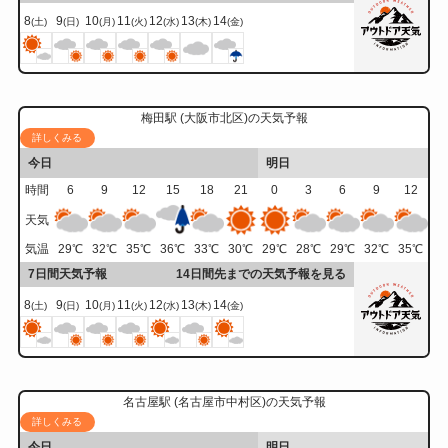
8
9
10
11
12
13
14
(土)
(日)
(月)
(火)
(水)
(木)
(金)
梅田駅 (大阪市北区)の天気予報
詳しくみる
今日
明日
時間
6
9
12
15
18
21
0
3
6
9
12
天気
気温
29
℃
32
℃
35
℃
36
℃
33
℃
30
℃
29
℃
28
℃
29
℃
32
℃
35
℃
7日間天気予報
14日間先までの天気予報を見る
8
9
10
11
12
13
14
(土)
(日)
(月)
(火)
(水)
(木)
(金)
名古屋駅 (名古屋市中村区)の天気予報
詳しくみる
今日
明日