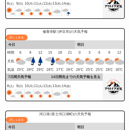
8
9
10
11
12
13
14
(土)
(日)
(月)
(火)
(水)
(木)
(金)
修善寺駅 (伊豆市)の天気予報
詳しくみる
今日
明日
時間
6
9
12
15
18
21
0
3
6
9
12
天気
気温
25
℃
28
℃
29
℃
28
℃
27
℃
26
℃
26
℃
25
℃
25
℃
28
℃
30
℃
7日間天気予報
14日間先までの天気予報を見る
8
9
10
11
12
13
14
(土)
(日)
(月)
(火)
(水)
(木)
(金)
河口湖 (富士河口湖町)の天気予報
詳しくみる
今日
明日