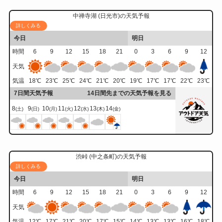
中禅寺湖 (日光市)の天気予報
詳しくみる
今日
明日
時間
6
9
12
15
18
21
0
3
6
9
12
天気
気温
18
℃
23
℃
25
℃
24
℃
21
℃
20
℃
19
℃
17
℃
17
℃
22
℃
23
℃
7日間天気予報
14日間先までの天気予報を見る
8
9
10
11
12
13
14
(土)
(日)
(月)
(火)
(水)
(木)
(金)
渋峠 (中之条町)の天気予報
詳しくみる
今日
明日
時間
6
9
12
15
18
21
0
3
6
9
12
天気
気温
12
℃
17
℃
21
℃
20
℃
17
℃
15
℃
14
℃
13
℃
13
℃
16
℃
18
℃