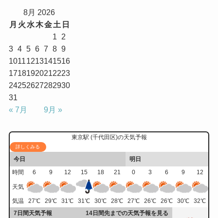
8月 2026
月
火
水
木
金
土
日
1
2
3
4
5
6
7
8
9
10
11
12
13
14
15
16
17
18
19
20
21
22
23
24
25
26
27
28
29
30
31
« 7月
9月 »
東京駅 (千代田区)の天気予報
詳しくみる
今日
明日
時間
6
9
12
15
18
21
0
3
6
9
12
天気
気温
27
℃
29
℃
31
℃
31
℃
30
℃
28
℃
27
℃
26
℃
26
℃
30
℃
32
℃
7日間天気予報
14日間先までの天気予報を見る