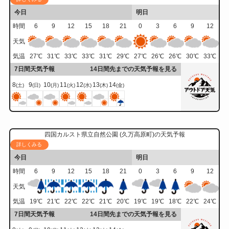
今日
明日
時間
6
9
12
15
18
21
0
3
6
9
12
天気
気温
27
℃
31
℃
33
℃
33
℃
31
℃
29
℃
27
℃
26
℃
26
℃
30
℃
33
℃
7日間天気予報
14日間先までの天気予報を見る
8
9
10
11
12
13
14
(土)
(日)
(月)
(火)
(水)
(木)
(金)
四国カルスト県立自然公園 (久万高原町)の天気予報
詳しくみる
今日
明日
時間
6
9
12
15
18
21
0
3
6
9
12
天気
気温
19
℃
21
℃
22
℃
22
℃
21
℃
20
℃
19
℃
19
℃
18
℃
22
℃
24
℃
7日間天気予報
14日間先までの天気予報を見る