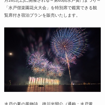
月26日(土)に開催される～第65回水戸黄門まつり～
「水戸偕楽園花火大会」を特別席で鑑賞できる観
覧席付き宿泊プランを販売いたします。
水戸の夏の風物詩、徳川光圀公（通称：水戸黄