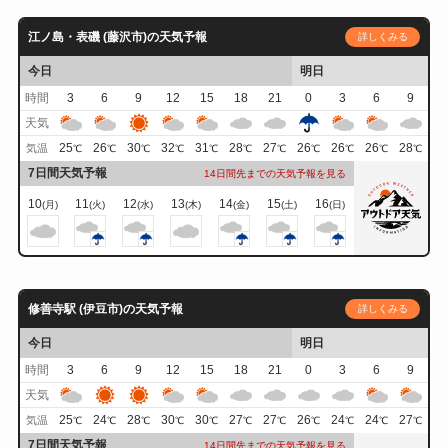
江ノ島・表磯 (藤沢市)の天気予報
詳しくみる
今日
明日
時間
3
6
9
12
15
18
21
0
3
6
9
天気
25
26
30
32
31
28
27
26
26
26
28
気温
℃
℃
℃
℃
℃
℃
℃
℃
℃
℃
℃
7日間天気予報
14日間先までの天気予報を見る
10
11
12
13
14
15
16
(月)
(火)
(水)
(木)
(金)
(土)
(日)
修善寺駅 (伊豆市)の天気予報
詳しくみる
今日
明日
時間
3
6
9
12
15
18
21
0
3
6
9
天気
25
24
28
30
30
27
27
26
24
24
27
気温
℃
℃
℃
℃
℃
℃
℃
℃
℃
℃
℃
7日間天気予報
14日間先までの天気予報を見る