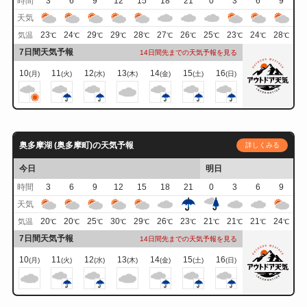
時間
3
6
9
12
15
18
21
0
3
6
9
天気
23
24
29
29
28
27
26
25
23
24
28
気温
℃
℃
℃
℃
℃
℃
℃
℃
℃
℃
℃
7日間天気予報
14日間先までの天気予報を見る
10
11
12
13
14
15
16
(月)
(火)
(水)
(木)
(金)
(土)
(日)
奥多摩湖 (奥多摩町)の天気予報
詳しくみる
今日
明日
時間
3
6
9
12
15
18
21
0
3
6
9
天気
20
20
25
30
29
26
23
21
21
21
24
気温
℃
℃
℃
℃
℃
℃
℃
℃
℃
℃
℃
7日間天気予報
14日間先までの天気予報を見る
10
11
12
13
14
15
16
(月)
(火)
(水)
(木)
(金)
(土)
(日)