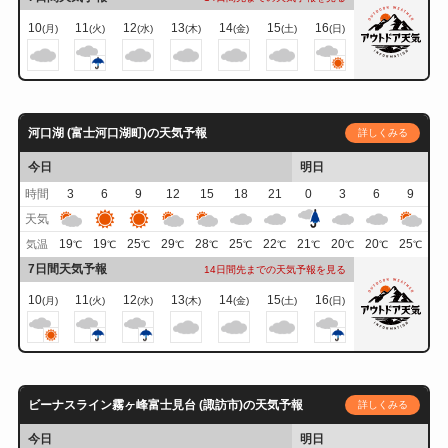
10
11
12
13
14
15
16
(月)
(火)
(水)
(木)
(金)
(土)
(日)
河口湖 (富士河口湖町)の天気予報
詳しくみる
今日
明日
時間
3
6
9
12
15
18
21
0
3
6
9
天気
19
19
25
29
28
25
22
21
20
20
25
気温
℃
℃
℃
℃
℃
℃
℃
℃
℃
℃
℃
7日間天気予報
14日間先までの天気予報を見る
10
11
12
13
14
15
16
(月)
(火)
(水)
(木)
(金)
(土)
(日)
ビーナスライン霧ヶ峰富士見台 (諏訪市)の天気予報
詳しくみる
今日
明日