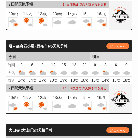
7日間天気予報
14日間先までの天気予報を見る
10
11
12
13
14
15
16
(月)
(火)
(水)
(木)
(金)
(土)
(日)
瓶ヶ森白石小屋 (西条市)の天気予報
詳しくみる
今日
明日
時間
3
6
9
12
15
18
21
0
3
6
9
天気
14
14
17
20
19
18
16
15
14
13
18
気温
℃
℃
℃
℃
℃
℃
℃
℃
℃
℃
℃
7日間天気予報
14日間先までの天気予報を見る
10
11
12
13
14
15
16
(月)
(火)
(水)
(木)
(金)
(土)
(日)
大山寺 (大山町)の天気予報
詳しくみる