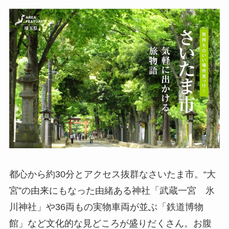
都心から約30分とアクセス抜群なさいたま市。“大
宮”の由来にもなった由緒ある神社「武蔵一宮 氷
川神社」や36両もの実物車両が並ぶ「鉄道博物
館」など文化的な見どころが盛りだくさん。お腹