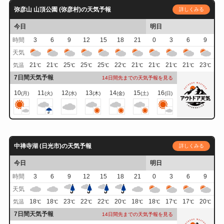
弥彦山 山頂公園 (弥彦村)の天気予報
詳しくみる
今日
明日
時間
3
6
9
12
15
18
21
0
3
6
9
天気
21
21
25
25
25
22
21
21
21
21
23
気温
℃
℃
℃
℃
℃
℃
℃
℃
℃
℃
℃
7日間天気予報
14日間先までの天気予報を見る
10
11
12
13
14
15
16
(月)
(火)
(水)
(木)
(金)
(土)
(日)
中禅寺湖 (日光市)の天気予報
詳しくみる
今日
明日
時間
3
6
9
12
15
18
21
0
3
6
9
天気
18
18
23
22
22
20
18
18
17
17
20
気温
℃
℃
℃
℃
℃
℃
℃
℃
℃
℃
℃
7日間天気予報
14日間先までの天気予報を見る