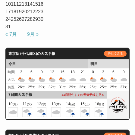
10
11
12
13
14
15
16
17
18
19
20
21
22
23
24
25
26
27
28
29
30
31
« 7月
9月 »
東京駅 (千代田区)の天気予報
詳しくみる
今日
明日
時間
3
6
9
12
15
18
21
0
3
6
9
天気
26
25
29
32
31
29
26
25
25
25
27
気温
℃
℃
℃
℃
℃
℃
℃
℃
℃
℃
℃
7日間天気予報
14日間先までの天気予報を見る
10
11
12
13
14
15
16
(月)
(火)
(水)
(木)
(金)
(土)
(日)