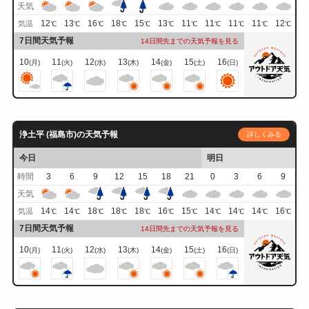
天気
12
13
16
18
15
13
11
11
11
11
12
気温
℃
℃
℃
℃
℃
℃
℃
℃
℃
℃
℃
7日間天気予報
14日間先までの天気予報を見る
10
11
12
13
14
15
16
(月)
(火)
(水)
(木)
(金)
(土)
(日)
浄土平 (福島市)の天気予報
詳しくみる
今日
明日
時間
3
6
9
12
15
18
21
0
3
6
9
天気
14
14
18
18
18
16
15
14
14
14
16
気温
℃
℃
℃
℃
℃
℃
℃
℃
℃
℃
℃
7日間天気予報
14日間先までの天気予報を見る
10
11
12
13
14
15
16
(月)
(火)
(水)
(木)
(金)
(土)
(日)