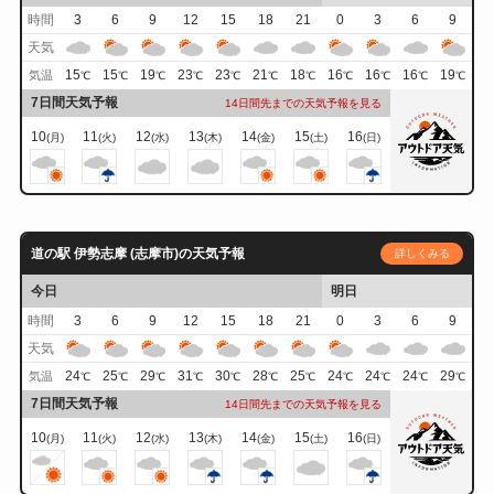
時間
3
6
9
12
15
18
21
0
3
6
9
天気
15
15
19
23
23
21
18
16
16
16
19
気温
℃
℃
℃
℃
℃
℃
℃
℃
℃
℃
℃
7日間天気予報
14日間先までの天気予報を見る
10
11
12
13
14
15
16
(月)
(火)
(水)
(木)
(金)
(土)
(日)
道の駅 伊勢志摩 (志摩市)の天気予報
詳しくみる
今日
明日
時間
3
6
9
12
15
18
21
0
3
6
9
天気
24
25
29
31
30
28
25
24
24
24
29
気温
℃
℃
℃
℃
℃
℃
℃
℃
℃
℃
℃
7日間天気予報
14日間先までの天気予報を見る
10
11
12
13
14
15
16
(月)
(火)
(水)
(木)
(金)
(土)
(日)