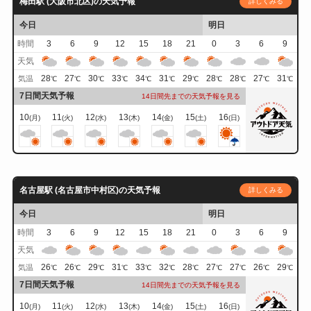
梅田駅 (大阪市北区)の天気予報
詳しくみる
今日
明日
時間
3
6
9
12
15
18
21
0
3
6
9
天気
28
27
30
33
34
31
29
28
28
27
31
気温
℃
℃
℃
℃
℃
℃
℃
℃
℃
℃
℃
7日間天気予報
14日間先までの天気予報を見る
10
11
12
13
14
15
16
(月)
(火)
(水)
(木)
(金)
(土)
(日)
名古屋駅 (名古屋市中村区)の天気予報
詳しくみる
今日
明日
時間
3
6
9
12
15
18
21
0
3
6
9
天気
26
26
29
31
33
32
28
27
27
26
29
気温
℃
℃
℃
℃
℃
℃
℃
℃
℃
℃
℃
7日間天気予報
14日間先までの天気予報を見る
10
11
12
13
14
15
16
(月)
(火)
(水)
(木)
(金)
(土)
(日)