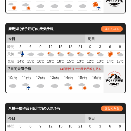
摩周湖 (弟子屈町)の天気予報
詳しくみる
今日
明日
時間
3
6
9
12
15
18
21
0
3
6
9
天気
14
15
16
19
18
15
13
12
13
14
17
気温
℃
℃
℃
℃
℃
℃
℃
℃
℃
℃
℃
7日間天気予報
14日間先までの天気予報を見る
10
11
12
13
14
15
16
(月)
(火)
(水)
(木)
(金)
(土)
(日)
八幡平展望台 (仙北市)の天気予報
詳しくみる
今日
明日
時間
3
6
9
12
15
18
21
0
3
6
9