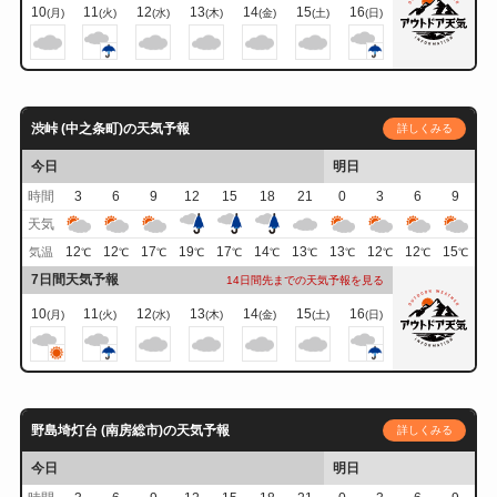
10
11
12
13
14
15
16
(月)
(火)
(水)
(木)
(金)
(土)
(日)
渋峠 (中之条町)の天気予報
詳しくみる
今日
明日
時間
3
6
9
12
15
18
21
0
3
6
9
天気
12
12
17
19
17
14
13
13
12
12
15
気温
℃
℃
℃
℃
℃
℃
℃
℃
℃
℃
℃
7日間天気予報
14日間先までの天気予報を見る
10
11
12
13
14
15
16
(月)
(火)
(水)
(木)
(金)
(土)
(日)
野島埼灯台 (南房総市)の天気予報
詳しくみる
今日
明日