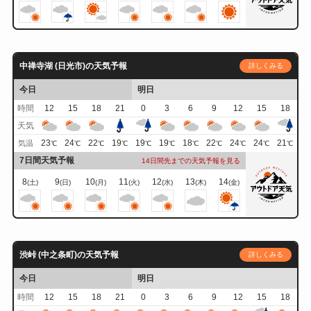
中禅寺湖 (日光市)の天気予報
詳しくみる
今日
明日
時間
12
15
18
21
0
3
6
9
12
15
18
天気
23
24
22
19
19
19
18
22
24
24
21
気温
℃
℃
℃
℃
℃
℃
℃
℃
℃
℃
℃
7日間天気予報
14日間先までの天気予報を見る
8
9
10
11
12
13
14
(土)
(日)
(月)
(火)
(水)
(木)
(金)
渋峠 (中之条町)の天気予報
詳しくみる
今日
明日
時間
12
15
18
21
0
3
6
9
12
15
18