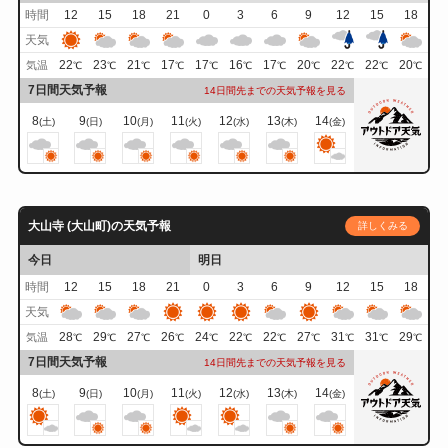
時間
12
15
18
21
0
3
6
9
12
15
18
天気
22
23
21
17
17
16
17
20
22
22
20
気温
℃
℃
℃
℃
℃
℃
℃
℃
℃
℃
℃
7日間天気予報
14日間先までの天気予報を見る
8
9
10
11
12
13
14
(土)
(日)
(月)
(火)
(水)
(木)
(金)
大山寺 (大山町)の天気予報
詳しくみる
今日
明日
時間
12
15
18
21
0
3
6
9
12
15
18
天気
28
29
27
26
24
22
22
27
31
31
29
気温
℃
℃
℃
℃
℃
℃
℃
℃
℃
℃
℃
7日間天気予報
14日間先までの天気予報を見る
8
9
10
11
12
13
14
(土)
(日)
(月)
(火)
(水)
(木)
(金)