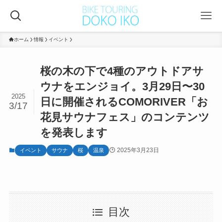
ホーム
情報
イベント
桜の木の下で4種のアウトドアサ
ウナをエンジョイ。3月29日〜30
2025
日に開催されるCOMORIVER「お
3/17
花見サウナフェス」のコンテンツ
を発表します
2025年3月23日
イベント
サウナ
桜
温泉
目次