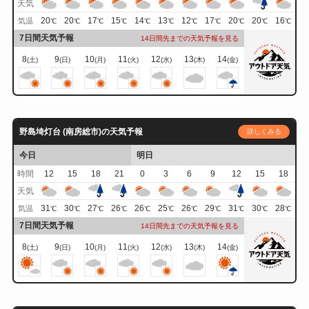
天気
20
20
17
15
14
13
12
17
20
20
16
気温
℃
℃
℃
℃
℃
℃
℃
℃
℃
℃
℃
7日間天気予報
14日間先までの天気予報を見る
8
9
10
11
12
13
14
(土)
(日)
(月)
(火)
(水)
(木)
(金)
野島埼灯台 (南房総市)の天気予報
詳しくみる
今日
明日
時間
12
15
18
21
0
3
6
9
12
15
18
天気
31
30
27
26
26
25
26
29
31
30
28
気温
℃
℃
℃
℃
℃
℃
℃
℃
℃
℃
℃
7日間天気予報
14日間先までの天気予報を見る
8
9
10
11
12
13
14
(土)
(日)
(月)
(火)
(水)
(木)
(金)