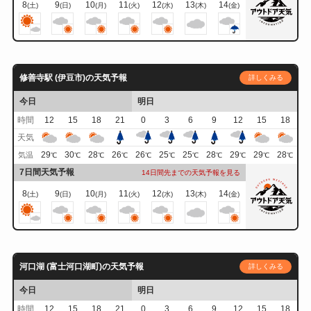
8
9
10
11
12
13
14
(土)
(日)
(月)
(火)
(水)
(木)
(金)
修善寺駅 (伊豆市)の天気予報
詳しくみる
今日
明日
時間
12
15
18
21
0
3
6
9
12
15
18
天気
29
30
28
26
26
25
25
28
29
29
28
気温
℃
℃
℃
℃
℃
℃
℃
℃
℃
℃
℃
7日間天気予報
14日間先までの天気予報を見る
8
9
10
11
12
13
14
(土)
(日)
(月)
(火)
(水)
(木)
(金)
河口湖 (富士河口湖町)の天気予報
詳しくみる
今日
明日
時間
12
15
18
21
0
3
6
9
12
15
18