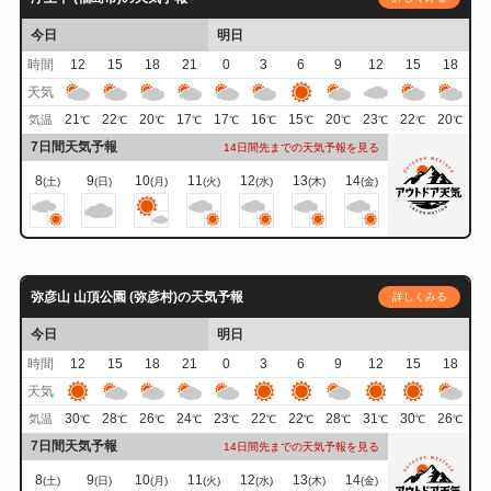
今日
明日
時間
12
15
18
21
0
3
6
9
12
15
18
天気
21
22
20
17
17
16
15
20
23
22
20
気温
℃
℃
℃
℃
℃
℃
℃
℃
℃
℃
℃
7日間天気予報
14日間先までの天気予報を見る
8
9
10
11
12
13
14
(土)
(日)
(月)
(火)
(水)
(木)
(金)
弥彦山 山頂公園 (弥彦村)の天気予報
詳しくみる
今日
明日
時間
12
15
18
21
0
3
6
9
12
15
18
天気
30
28
26
24
23
22
22
28
31
30
26
気温
℃
℃
℃
℃
℃
℃
℃
℃
℃
℃
℃
7日間天気予報
14日間先までの天気予報を見る
8
9
10
11
12
13
14
(土)
(日)
(月)
(火)
(水)
(木)
(金)