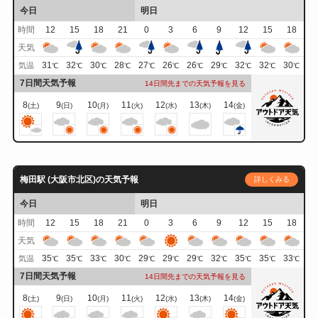
今日
明日
時間
12
15
18
21
0
3
6
9
12
15
18
天気
31
32
30
28
27
26
26
29
32
32
30
気温
℃
℃
℃
℃
℃
℃
℃
℃
℃
℃
℃
7日間天気予報
14日間先までの天気予報を見る
8
9
10
11
12
13
14
(土)
(日)
(月)
(火)
(水)
(木)
(金)
梅田駅 (大阪市北区)の天気予報
詳しくみる
今日
明日
時間
12
15
18
21
0
3
6
9
12
15
18
天気
35
35
33
30
29
29
29
32
35
35
33
気温
℃
℃
℃
℃
℃
℃
℃
℃
℃
℃
℃
7日間天気予報
14日間先までの天気予報を見る
8
9
10
11
12
13
14
(土)
(日)
(月)
(火)
(水)
(木)
(金)