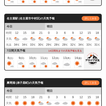
名古屋駅 (名古屋市中村区)の天気予報
詳しくみる
今日
明日
時間
12
15
18
21
0
3
6
9
12
15
18
天気
34
34
33
30
29
28
28
32
34
33
31
気温
℃
℃
℃
℃
℃
℃
℃
℃
℃
℃
℃
7日間天気予報
14日間先までの天気予報を見る
8
9
10
11
12
13
14
(土)
(日)
(月)
(火)
(水)
(木)
(金)
摩周湖 (弟子屈町)の天気予報
詳しくみる
今日
明日
時間
12
15
18
21
0
3
6
9
12
15
18
天気