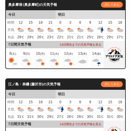
奥多摩湖 (奥多摩町)の天気予報
詳しくみる
今日
明日
時間
12
15
18
21
0
3
6
9
12
15
18
天気
28
29
26
23
22
21
21
25
28
29
27
気温
℃
℃
℃
℃
℃
℃
℃
℃
℃
℃
℃
7日間天気予報
14日間先までの天気予報を見る
8
9
10
11
12
13
14
(土)
(日)
(月)
(火)
(水)
(木)
(金)
江ノ島・表磯 (藤沢市)の天気予報
詳しくみる
今日
明日
時間
12
15
18
21
0
3
6
9
12
15
18
天気
31
31
30
29
27
26
26
30
31
31
30
気温
℃
℃
℃
℃
℃
℃
℃
℃
℃
℃
℃
7日間天気予報
14日間先までの天気予報を見る