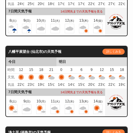
24
25
20
18
17
17
17
22
27
27
22
気温
℃
℃
℃
℃
℃
℃
℃
℃
℃
℃
℃
7日間天気予報
14日間先までの天気予報を見る
8
9
10
11
12
13
14
(土)
(日)
(月)
(火)
(水)
(木)
(金)
八幡平展望台 (仙北市)の天気予報
詳しくみる
今日
明日
時間
12
15
18
21
0
3
6
9
12
15
18
天気
22
23
19
15
14
14
15
20
23
22
19
気温
℃
℃
℃
℃
℃
℃
℃
℃
℃
℃
℃
7日間天気予報
14日間先までの天気予報を見る
8
9
10
11
12
13
14
(土)
(日)
(月)
(火)
(水)
(木)
(金)
浄土平 (福島市)の天気予報
詳しくみる