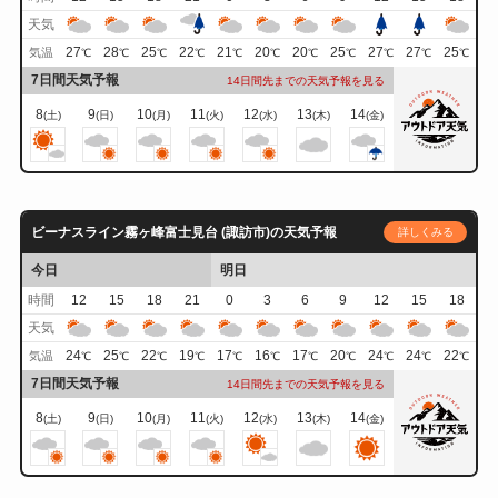
天気
27
28
25
22
21
20
20
25
27
27
25
気温
℃
℃
℃
℃
℃
℃
℃
℃
℃
℃
℃
7日間天気予報
14日間先までの天気予報を見る
8
9
10
11
12
13
14
(土)
(日)
(月)
(火)
(水)
(木)
(金)
ビーナスライン霧ヶ峰富士見台 (諏訪市)の天気予報
詳しくみる
今日
明日
時間
12
15
18
21
0
3
6
9
12
15
18
天気
24
25
22
19
17
16
17
20
24
24
22
気温
℃
℃
℃
℃
℃
℃
℃
℃
℃
℃
℃
7日間天気予報
14日間先までの天気予報を見る
8
9
10
11
12
13
14
(土)
(日)
(月)
(火)
(水)
(木)
(金)