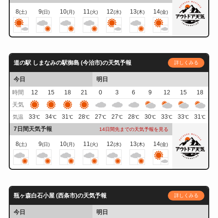
8
9
10
11
12
13
14
(土)
(日)
(月)
(火)
(水)
(木)
(金)
道の駅 しまなみの駅御島 (今治市)の天気予報
詳しくみる
今日
明日
時間
12
15
18
21
0
3
6
9
12
15
18
天気
33
34
31
28
27
27
28
30
33
33
31
気温
℃
℃
℃
℃
℃
℃
℃
℃
℃
℃
℃
7日間天気予報
14日間先までの天気予報を見る
8
9
10
11
12
13
14
(土)
(日)
(月)
(火)
(水)
(木)
(金)
瓶ヶ森白石小屋 (西条市)の天気予報
詳しくみる
今日
明日