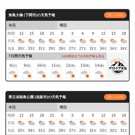
角島大橋 (下関市)の天気予報
詳しくみる
今日
明日
時間
12
15
18
21
0
3
6
9
12
15
18
天気
33
33
31
29
28
27
27
31
34
34
34
気温
℃
℃
℃
℃
℃
℃
℃
℃
℃
℃
℃
7日間天気予報
14日間先までの天気予報を見る
8
9
10
11
12
13
14
(土)
(日)
(月)
(火)
(水)
(木)
(金)
県立淡路島公園 (淡路市)の天気予報
詳しくみる
今日
明日
時間
12
15
18
21
0
3
6
9
12
15
18
天気
33
34
31
29
28
27
28
31
33
32
31
気温
℃
℃
℃
℃
℃
℃
℃
℃
℃
℃
℃