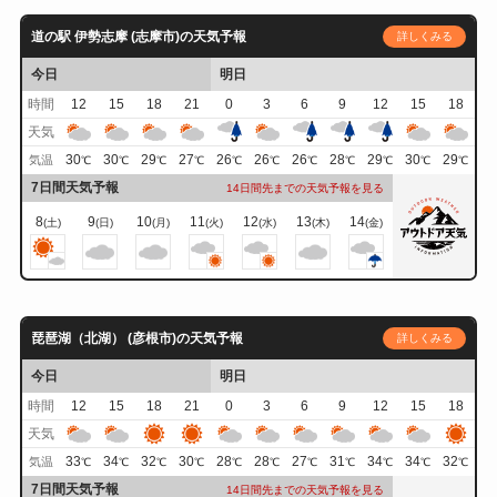
道の駅 伊勢志摩 (志摩市)の天気予報
詳しくみる
今日
明日
時間
12
15
18
21
0
3
6
9
12
15
18
天気
30
30
29
27
26
26
26
28
29
30
29
気温
℃
℃
℃
℃
℃
℃
℃
℃
℃
℃
℃
7日間天気予報
14日間先までの天気予報を見る
8
9
10
11
12
13
14
(土)
(日)
(月)
(火)
(水)
(木)
(金)
琵琶湖（北湖） (彦根市)の天気予報
詳しくみる
今日
明日
時間
12
15
18
21
0
3
6
9
12
15
18
天気
33
34
32
30
28
28
27
31
34
34
32
気温
℃
℃
℃
℃
℃
℃
℃
℃
℃
℃
℃
7日間天気予報
14日間先までの天気予報を見る