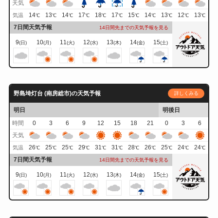
天気
14
13
14
17
18
17
15
14
13
12
13
気温
℃
℃
℃
℃
℃
℃
℃
℃
℃
℃
℃
7日間天気予報
14日間先までの天気予報を見る
9
10
11
12
13
14
15
(日)
(月)
(火)
(水)
(木)
(金)
(土)
野島埼灯台 (南房総市)の天気予報
詳しくみる
明日
明後日
時間
0
3
6
9
12
15
18
21
0
3
6
天気
26
25
25
29
31
31
28
26
25
24
24
気温
℃
℃
℃
℃
℃
℃
℃
℃
℃
℃
℃
7日間天気予報
14日間先までの天気予報を見る
9
10
11
12
13
14
15
(日)
(月)
(火)
(水)
(木)
(金)
(土)