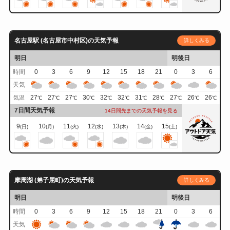
名古屋駅 (名古屋市中村区)の天気予報
詳しくみる
明日
明後日
時間
0
3
6
9
12
15
18
21
0
3
6
天気
27
27
27
30
32
32
31
28
27
26
26
気温
℃
℃
℃
℃
℃
℃
℃
℃
℃
℃
℃
7日間天気予報
14日間先までの天気予報を見る
9
10
11
12
13
14
15
(日)
(月)
(火)
(水)
(木)
(金)
(土)
摩周湖 (弟子屈町)の天気予報
詳しくみる
明日
明後日
時間
0
3
6
9
12
15
18
21
0
3
6
天気