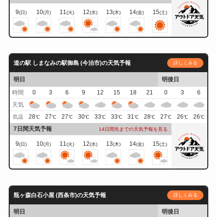
9
10
11
12
13
14
15
(日)
(月)
(火)
(水)
(木)
(金)
(土)
道の駅 しまなみの駅御島 (今治市)の天気予報
詳しくみる
明日
明後日
時間
0
3
6
9
12
15
18
21
0
3
6
天気
28
27
27
30
33
33
31
28
27
26
26
気温
℃
℃
℃
℃
℃
℃
℃
℃
℃
℃
℃
7日間天気予報
14日間先までの天気予報を見る
9
10
11
12
13
14
15
(日)
(月)
(火)
(水)
(木)
(金)
(土)
瓶ヶ森白石小屋 (西条市)の天気予報
詳しくみる
明日
明後日