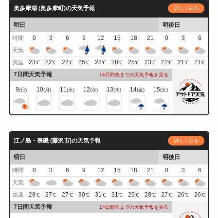
奥多摩湖 (奥多摩町)の天気予報
詳しくみる
明日
明後日
時間
0
3
6
9
12
15
18
21
0
3
6
天気
23
22
22
25
28
28
25
23
22
21
21
気温
℃
℃
℃
℃
℃
℃
℃
℃
℃
℃
℃
7日間天気予報
14日間先までの天気予報を見る
9
10
11
12
13
14
15
(日)
(月)
(火)
(水)
(木)
(金)
(土)
江ノ島・表磯 (藤沢市)の天気予報
詳しくみる
明日
明後日
時間
0
3
6
9
12
15
18
21
0
3
6
天気
28
27
27
30
31
31
29
28
27
26
26
気温
℃
℃
℃
℃
℃
℃
℃
℃
℃
℃
℃
7日間天気予報
14日間先までの天気予報を見る