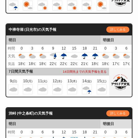
中禅寺湖 (日光市)の天気予報
詳しくみる
明日
明後日
時間
0
3
6
9
12
15
18
21
0
3
6
天気
18
18
18
22
22
22
21
18
18
17
17
気温
℃
℃
℃
℃
℃
℃
℃
℃
℃
℃
℃
7日間天気予報
14日間先までの天気予報を見る
9
10
11
12
13
14
15
(日)
(月)
(火)
(水)
(木)
(金)
(土)
渋峠 (中之条町)の天気予報
詳しくみる
明日
明後日
時間
0
3
6
9
12
15
18
21
0
3
6