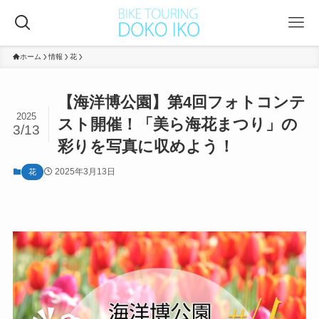
ホーム
情報
花
【海洋博公園】第4回フォトコンテ
2025
スト開催！「美ら海花まつり」の
3/13
彩りを写真に収めよう！
2025年3月13日
花