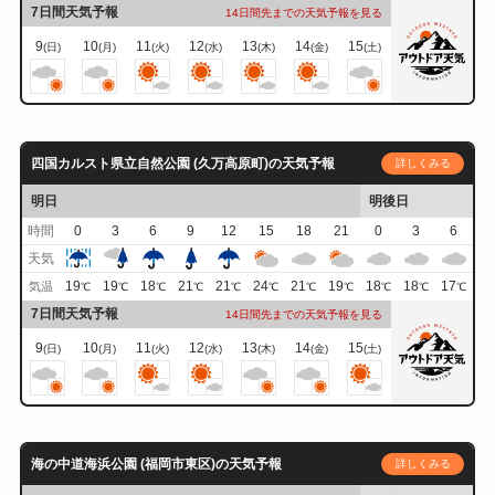
7日間天気予報
14日間先までの天気予報を見る
9
10
11
12
13
14
15
(日)
(月)
(火)
(水)
(木)
(金)
(土)
四国カルスト県立自然公園 (久万高原町)の天気予報
詳しくみる
明日
明後日
時間
0
3
6
9
12
15
18
21
0
3
6
天気
19
19
18
21
21
24
21
19
18
18
17
気温
℃
℃
℃
℃
℃
℃
℃
℃
℃
℃
℃
7日間天気予報
14日間先までの天気予報を見る
9
10
11
12
13
14
15
(日)
(月)
(火)
(水)
(木)
(金)
(土)
海の中道海浜公園 (福岡市東区)の天気予報
詳しくみる