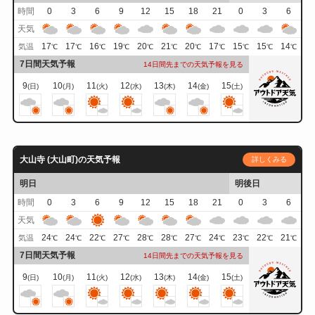
時間
0
3
6
9
12
15
18
21
0
3
6
天気
17
17
16
19
20
21
20
17
15
15
14
気温
℃
℃
℃
℃
℃
℃
℃
℃
℃
℃
℃
7日間天気予報
14日間先までの天気予報を見る
9
10
11
12
13
14
15
(日)
(月)
(火)
(水)
(木)
(金)
(土)
大山寺 (大山町)の天気予報
詳しくみる
明日
明後日
時間
0
3
6
9
12
15
18
21
0
3
6
天気
24
24
22
27
28
28
27
24
23
22
21
気温
℃
℃
℃
℃
℃
℃
℃
℃
℃
℃
℃
7日間天気予報
14日間先までの天気予報を見る
9
10
11
12
13
14
15
(日)
(月)
(火)
(水)
(木)
(金)
(土)