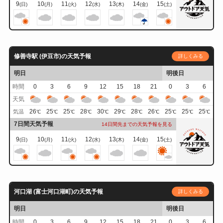
9
10
11
12
13
14
15
(日)
(月)
(火)
(水)
(木)
(金)
(土)
修善寺駅 (伊豆市)の天気予報
詳しくみる
明日
明後日
時間
0
3
6
9
12
15
18
21
0
3
6
天気
26
25
25
28
30
29
28
26
25
25
25
気温
℃
℃
℃
℃
℃
℃
℃
℃
℃
℃
℃
7日間天気予報
14日間先までの天気予報を見る
9
10
11
12
13
14
15
(日)
(月)
(火)
(水)
(木)
(金)
(土)
河口湖 (富士河口湖町)の天気予報
詳しくみる
明日
明後日
時間
0
3
6
9
12
15
18
21
0
3
6