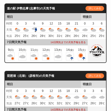
道の駅 伊勢志摩 (志摩市)の天気予報
詳しくみる
明日
明後日
時間
0
3
6
9
12
15
18
21
0
3
6
天気
25
25
26
28
30
31
28
26
26
25
25
気温
℃
℃
℃
℃
℃
℃
℃
℃
℃
℃
℃
7日間天気予報
14日間先までの天気予報を見る
9
10
11
12
13
14
15
(日)
(月)
(火)
(水)
(木)
(金)
(土)
琵琶湖（北湖） (彦根市)の天気予報
詳しくみる
明日
明後日
時間
0
3
6
9
12
15
18
21
0
3
6
天気
27
27
26
30
32
32
32
29
27
26
26
気温
℃
℃
℃
℃
℃
℃
℃
℃
℃
℃
℃
7日間天気予報
14日間先までの天気予報を見る