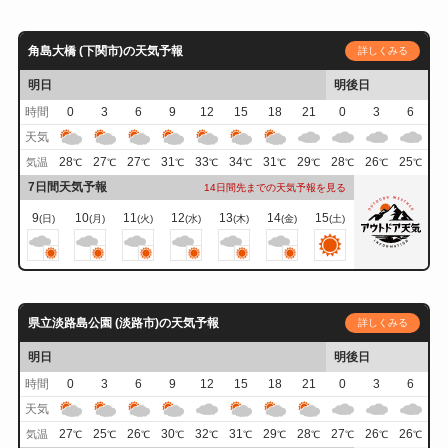
角島大橋 (下関市)の天気予報
詳しくみる
明日
明後日
時間
0
3
6
9
12
15
18
21
0
3
6
天気
28
27
27
31
33
34
31
29
28
26
25
気温
℃
℃
℃
℃
℃
℃
℃
℃
℃
℃
℃
7日間天気予報
14日間先までの天気予報を見る
9
10
11
12
13
14
15
(日)
(月)
(火)
(水)
(木)
(金)
(土)
県立淡路島公園 (淡路市)の天気予報
詳しくみる
明日
明後日
時間
0
3
6
9
12
15
18
21
0
3
6
天気
27
25
26
30
32
31
29
28
27
26
26
気温
℃
℃
℃
℃
℃
℃
℃
℃
℃
℃
℃