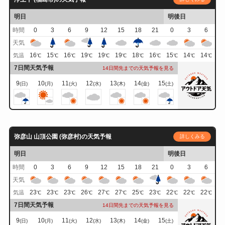
明日
明後日
時間
0
3
6
9
12
15
18
21
0
3
6
天気
16
15
16
19
19
19
18
16
15
14
14
気温
℃
℃
℃
℃
℃
℃
℃
℃
℃
℃
℃
7日間天気予報
14日間先までの天気予報を見る
9
10
11
12
13
14
15
(日)
(月)
(火)
(水)
(木)
(金)
(土)
弥彦山 山頂公園 (弥彦村)の天気予報
詳しくみる
明日
明後日
時間
0
3
6
9
12
15
18
21
0
3
6
天気
23
23
23
26
27
27
25
23
22
22
22
気温
℃
℃
℃
℃
℃
℃
℃
℃
℃
℃
℃
7日間天気予報
14日間先までの天気予報を見る
9
10
11
12
13
14
15
(日)
(月)
(火)
(水)
(木)
(金)
(土)