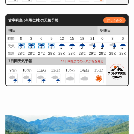
古宇利島 (今帰仁村)の天気予報
詳しくみる
明日
明後日
時間
0
3
6
9
12
15
18
21
0
3
6
天気
28
28
27
28
28
28
28
29
29
29
28
気温
℃
℃
℃
℃
℃
℃
℃
℃
℃
℃
℃
7日間天気予報
14日間先までの天気予報を見る
9
10
11
12
13
14
15
(日)
(月)
(火)
(水)
(木)
(金)
(土)