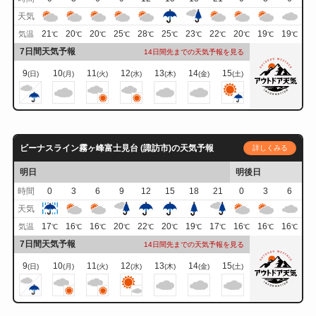
天気
21
20
20
25
28
25
23
22
20
19
19
気温
℃
℃
℃
℃
℃
℃
℃
℃
℃
℃
℃
7日間天気予報
14日間先までの天気予報を見る
9
10
11
12
13
14
15
(日)
(月)
(火)
(水)
(木)
(金)
(土)
ビーナスライン霧ヶ峰富士見台 (諏訪市)の天気予報
詳しくみる
明日
明後日
時間
0
3
6
9
12
15
18
21
0
3
6
天気
17
16
16
20
22
20
19
17
16
16
16
気温
℃
℃
℃
℃
℃
℃
℃
℃
℃
℃
℃
7日間天気予報
14日間先までの天気予報を見る
9
10
11
12
13
14
15
(日)
(月)
(火)
(水)
(木)
(金)
(土)