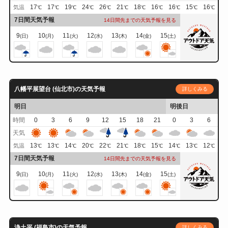
17
17
19
24
26
21
18
16
16
15
16
気温
℃
℃
℃
℃
℃
℃
℃
℃
℃
℃
℃
7日間天気予報
14日間先までの天気予報を見る
9
10
11
12
13
14
15
(日)
(月)
(火)
(水)
(木)
(金)
(土)
八幡平展望台 (仙北市)の天気予報
詳しくみる
明日
明後日
時間
0
3
6
9
12
15
18
21
0
3
6
天気
13
13
14
20
22
21
18
15
14
13
12
気温
℃
℃
℃
℃
℃
℃
℃
℃
℃
℃
℃
7日間天気予報
14日間先までの天気予報を見る
9
10
11
12
13
14
15
(日)
(月)
(火)
(水)
(木)
(金)
(土)
浄土平 (福島市)の天気予報
詳しくみる