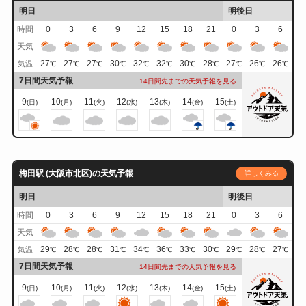
明日
明後日
時間
0
3
6
9
12
15
18
21
0
3
6
天気
27
27
27
30
32
32
30
28
27
26
26
気温
℃
℃
℃
℃
℃
℃
℃
℃
℃
℃
℃
7日間天気予報
14日間先までの天気予報を見る
9
10
11
12
13
14
15
(日)
(月)
(火)
(水)
(木)
(金)
(土)
梅田駅 (大阪市北区)の天気予報
詳しくみる
明日
明後日
時間
0
3
6
9
12
15
18
21
0
3
6
天気
29
28
28
31
34
36
33
30
29
28
27
気温
℃
℃
℃
℃
℃
℃
℃
℃
℃
℃
℃
7日間天気予報
14日間先までの天気予報を見る
9
10
11
12
13
14
15
(日)
(月)
(火)
(水)
(木)
(金)
(土)