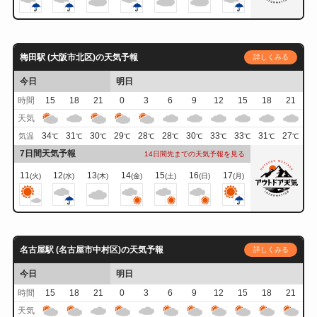
梅田駅 (大阪市北区)の天気予報
詳しくみる
今日
明日
時間
15
18
21
0
3
6
9
12
15
18
21
天気
34
31
30
29
28
28
30
33
33
31
27
気温
℃
℃
℃
℃
℃
℃
℃
℃
℃
℃
℃
7日間天気予報
14日間先までの天気予報を見る
11
12
13
14
15
16
17
(火)
(水)
(木)
(金)
(土)
(日)
(月)
名古屋駅 (名古屋市中村区)の天気予報
詳しくみる
今日
明日
時間
15
18
21
0
3
6
9
12
15
18
21
天気