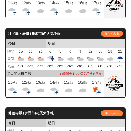
11
12
13
14
15
16
17
(火)
(水)
(木)
(金)
(土)
(日)
(月)
江ノ島・表磯 (藤沢市)の天気予報
詳しくみる
今日
明日
時間
15
18
21
0
3
6
9
12
15
18
21
天気
31
28
27
26
26
26
28
31
30
28
26
気温
℃
℃
℃
℃
℃
℃
℃
℃
℃
℃
℃
7日間天気予報
14日間先までの天気予報を見る
11
12
13
14
15
16
17
(火)
(水)
(木)
(金)
(土)
(日)
(月)
修善寺駅 (伊豆市)の天気予報
詳しくみる
今日
明日