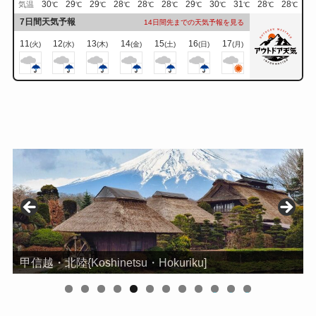
30
29
29
28
28
28
29
30
31
28
28
気温
℃
℃
℃
℃
℃
℃
℃
℃
℃
℃
℃
7日間天気予報
14日間先までの天気予報を見る
11
12
13
14
15
16
17
(火)
(水)
(木)
(金)
(土)
(日)
(月)
信州{shinsyu]
0
1
2