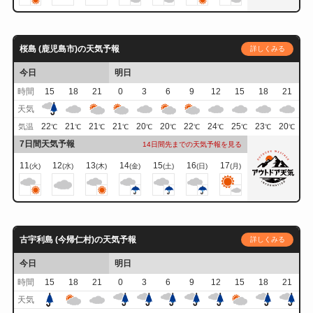
桜島 (鹿児島市)の天気予報
詳しくみる
今日
明日
時間
15
18
21
0
3
6
9
12
15
18
21
天気
22
21
21
21
20
20
22
24
25
23
20
気温
℃
℃
℃
℃
℃
℃
℃
℃
℃
℃
℃
7日間天気予報
14日間先までの天気予報を見る
11
12
13
14
15
16
17
(火)
(水)
(木)
(金)
(土)
(日)
(月)
古宇利島 (今帰仁村)の天気予報
詳しくみる
今日
明日
時間
15
18
21
0
3
6
9
12
15
18
21
天気