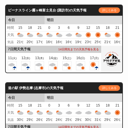
ビーナスライン霧ヶ峰富士見台 (諏訪市)の天気予報
詳しくみる
今日
明日
時間
15
18
21
0
3
6
9
12
15
18
21
天気
21
20
17
16
16
16
19
23
25
21
16
気温
℃
℃
℃
℃
℃
℃
℃
℃
℃
℃
℃
7日間天気予報
14日間先までの天気予報を見る
11
12
13
14
15
16
17
(火)
(水)
(木)
(金)
(土)
(日)
(月)
道の駅 伊勢志摩 (志摩市)の天気予報
詳しくみる
今日
明日
時間
15
18
21
0
3
6
9
12
15
18
21
天気
30
29
26
25
24
25
29
30
31
29
26
気温
℃
℃
℃
℃
℃
℃
℃
℃
℃
℃
℃
7日間天気予報
14日間先までの天気予報を見る