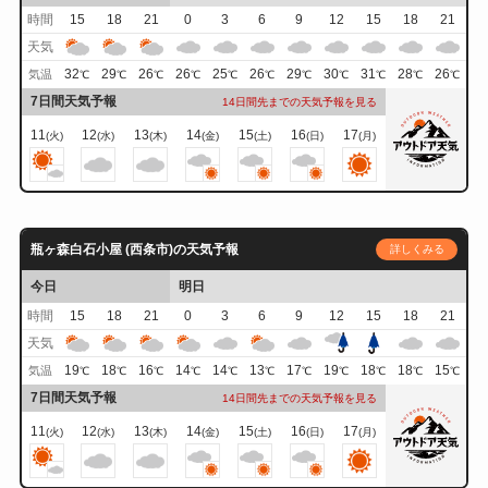
時間
15
18
21
0
3
6
9
12
15
18
21
天気
32
29
26
26
25
26
29
30
31
28
26
気温
℃
℃
℃
℃
℃
℃
℃
℃
℃
℃
℃
7日間天気予報
14日間先までの天気予報を見る
11
12
13
14
15
16
17
(火)
(水)
(木)
(金)
(土)
(日)
(月)
瓶ヶ森白石小屋 (西条市)の天気予報
詳しくみる
今日
明日
時間
15
18
21
0
3
6
9
12
15
18
21
天気
19
18
16
14
14
13
17
19
18
18
15
気温
℃
℃
℃
℃
℃
℃
℃
℃
℃
℃
℃
7日間天気予報
14日間先までの天気予報を見る
11
12
13
14
15
16
17
(火)
(水)
(木)
(金)
(土)
(日)
(月)