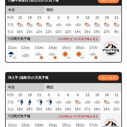
八幡平展望台 (仙北市)の天気予報
詳しくみる
今日
明日
時間
15
18
21
0
3
6
9
12
15
18
21
天気
16
13
12
12
12
12
14
15
15
12
9
気温
℃
℃
℃
℃
℃
℃
℃
℃
℃
℃
℃
7日間天気予報
14日間先までの天気予報を見る
11
12
13
14
15
16
17
(火)
(水)
(木)
(金)
(土)
(日)
(月)
浄土平 (福島市)の天気予報
詳しくみる
今日
明日
時間
15
18
21
0
3
6
9
12
15
18
21
天気
18
16
15
14
14
14
16
17
16
14
12
気温
℃
℃
℃
℃
℃
℃
℃
℃
℃
℃
℃
7日間天気予報
14日間先までの天気予報を見る
11
12
13
14
15
16
17
(火)
(水)
(木)
(金)
(土)
(日)
(月)