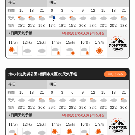
今日
明日
時間
15
18
21
0
3
6
9
12
15
18
21
天気
25
21
19
17
16
15
20
23
23
20
18
気温
℃
℃
℃
℃
℃
℃
℃
℃
℃
℃
℃
7日間天気予報
14日間先までの天気予報を見る
11
12
13
14
15
16
17
(火)
(水)
(木)
(金)
(土)
(日)
(月)
海の中道海浜公園 (福岡市東区)の天気予報
詳しくみる
今日
明日
時間
15
18
21
0
3
6
9
12
15
18
21
天気
33
31
30
29
28
28
29
32
33
32
30
気温
℃
℃
℃
℃
℃
℃
℃
℃
℃
℃
℃
7日間天気予報
14日間先までの天気予報を見る
11
12
13
14
15
16
17
(火)
(水)
(木)
(金)
(土)
(日)
(月)