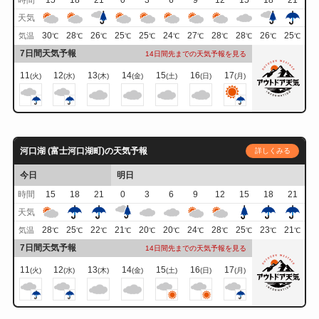
時間
15
18
21
0
3
6
9
12
15
18
21
天気
30
28
26
25
25
24
27
28
28
26
25
気温
℃
℃
℃
℃
℃
℃
℃
℃
℃
℃
℃
7日間天気予報
14日間先までの天気予報を見る
11
12
13
14
15
16
17
(火)
(水)
(木)
(金)
(土)
(日)
(月)
河口湖 (富士河口湖町)の天気予報
詳しくみる
今日
明日
時間
15
18
21
0
3
6
9
12
15
18
21
天気
28
25
22
21
20
20
24
28
25
23
21
気温
℃
℃
℃
℃
℃
℃
℃
℃
℃
℃
℃
7日間天気予報
14日間先までの天気予報を見る
11
12
13
14
15
16
17
(火)
(水)
(木)
(金)
(土)
(日)
(月)