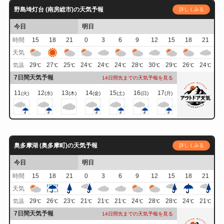
野島埼灯台 (南房総市)の天気予報
詳しくみる
今日
明日
時間
15
18
21
0
3
6
9
12
15
18
21
天気
29
27
25
24
24
24
28
30
29
26
24
気温
℃
℃
℃
℃
℃
℃
℃
℃
℃
℃
℃
7日間天気予報
14日間先までの天気予報を見る
11
12
13
14
15
16
17
(火)
(水)
(木)
(金)
(土)
(日)
(月)
奥多摩湖 (奥多摩町)の天気予報
詳しくみる
今日
明日
時間
15
18
21
0
3
6
9
12
15
18
21
天気
29
26
23
21
21
21
24
28
28
24
21
気温
℃
℃
℃
℃
℃
℃
℃
℃
℃
℃
℃
7日間天気予報
14日間先までの天気予報を見る