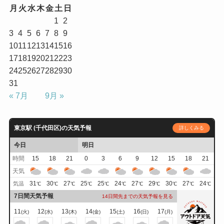
月
火
水
木
金
土
日
1
2
3
4
5
6
7
8
9
10
11
12
13
14
15
16
17
18
19
20
21
22
23
24
25
26
27
28
29
30
31
« 7月
9月 »
東京駅 (千代田区)の天気予報
詳しくみる
今日
明日
時間
15
18
21
0
3
6
9
12
15
18
21
天気
31
30
27
25
25
24
27
29
30
27
24
気温
℃
℃
℃
℃
℃
℃
℃
℃
℃
℃
℃
7日間天気予報
14日間先までの天気予報を見る
11
12
13
14
15
16
17
(火)
(水)
(木)
(金)
(土)
(日)
(月)