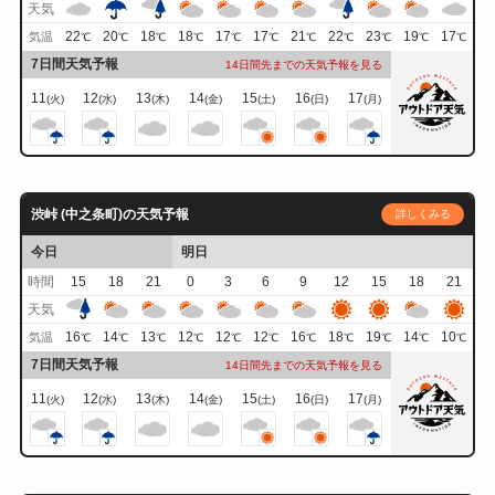
天気
22
20
18
18
17
17
21
22
23
19
17
気温
℃
℃
℃
℃
℃
℃
℃
℃
℃
℃
℃
7日間天気予報
14日間先までの天気予報を見る
11
12
13
14
15
16
17
(火)
(水)
(木)
(金)
(土)
(日)
(月)
渋峠 (中之条町)の天気予報
詳しくみる
今日
明日
時間
15
18
21
0
3
6
9
12
15
18
21
天気
16
14
13
12
12
12
16
18
19
14
10
気温
℃
℃
℃
℃
℃
℃
℃
℃
℃
℃
℃
7日間天気予報
14日間先までの天気予報を見る
11
12
13
14
15
16
17
(火)
(水)
(木)
(金)
(土)
(日)
(月)