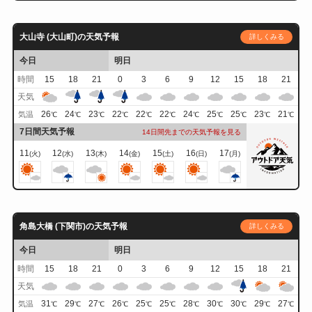
大山寺 (大山町)の天気予報
詳しくみる
今日
明日
時間
15
18
21
0
3
6
9
12
15
18
21
天気
26
24
23
22
22
22
24
25
25
23
21
気温
℃
℃
℃
℃
℃
℃
℃
℃
℃
℃
℃
7日間天気予報
14日間先までの天気予報を見る
11
12
13
14
15
16
17
(火)
(水)
(木)
(金)
(土)
(日)
(月)
角島大橋 (下関市)の天気予報
詳しくみる
今日
明日
時間
15
18
21
0
3
6
9
12
15
18
21
天気
31
29
27
26
25
25
28
30
30
29
27
気温
℃
℃
℃
℃
℃
℃
℃
℃
℃
℃
℃