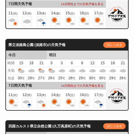
7日間天気予報
14日間先までの天気予報を見る
11
12
13
14
15
16
17
(火)
(水)
(木)
(金)
(土)
(日)
(月)
県立淡路島公園 (淡路市)の天気予報
詳しくみる
今日
明日
時間
15
18
21
0
3
6
9
12
15
18
21
天気
30
28
27
26
25
26
29
30
30
29
26
気温
℃
℃
℃
℃
℃
℃
℃
℃
℃
℃
℃
7日間天気予報
14日間先までの天気予報を見る
11
12
13
14
15
16
17
(火)
(水)
(木)
(金)
(土)
(日)
(月)
四国カルスト県立自然公園 (久万高原町)の天気予報
詳しくみる