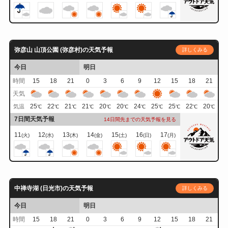
弥彦山 山頂公園 (弥彦村)の天気予報
詳しくみる
今日
明日
時間
15
18
21
0
3
6
9
12
15
18
21
天気
25
22
21
21
20
20
24
25
25
22
20
気温
℃
℃
℃
℃
℃
℃
℃
℃
℃
℃
℃
7日間天気予報
14日間先までの天気予報を見る
11
12
13
14
15
16
17
(火)
(水)
(木)
(金)
(土)
(日)
(月)
中禅寺湖 (日光市)の天気予報
詳しくみる
今日
明日
時間
15
18
21
0
3
6
9
12
15
18
21