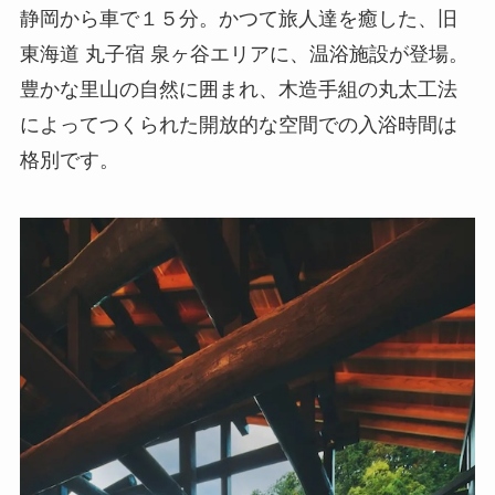
静岡から車で１５分。かつて旅人達を癒した、旧
東海道 丸子宿 泉ヶ谷エリアに、温浴施設が登場。
豊かな里山の自然に囲まれ、木造手組の丸太工法
によってつくられた開放的な空間での入浴時間は
格別です。