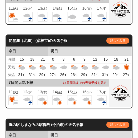
11
12
13
14
15
16
17
(火)
(水)
(木)
(金)
(土)
(日)
(月)
琵琶湖（北湖） (彦根市)の天気予報
詳しくみる
今日
明日
時間
15
18
21
0
3
6
9
12
15
18
21
天気
31
31
29
27
26
26
29
31
31
29
27
気温
℃
℃
℃
℃
℃
℃
℃
℃
℃
℃
℃
7日間天気予報
14日間先までの天気予報を見る
11
12
13
14
15
16
17
(火)
(水)
(木)
(金)
(土)
(日)
(月)
道の駅 しまなみの駅御島 (今治市)の天気予報
詳しくみる
今日
明日