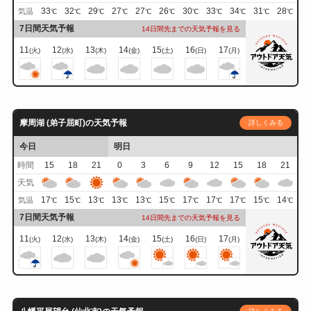
33
32
29
27
27
26
30
33
34
31
28
気温
℃
℃
℃
℃
℃
℃
℃
℃
℃
℃
℃
7日間天気予報
14日間先までの天気予報を見る
11
12
13
14
15
16
17
(火)
(水)
(木)
(金)
(土)
(日)
(月)
摩周湖 (弟子屈町)の天気予報
詳しくみる
今日
明日
時間
15
18
21
0
3
6
9
12
15
18
21
天気
17
15
13
13
13
15
17
17
17
15
14
気温
℃
℃
℃
℃
℃
℃
℃
℃
℃
℃
℃
7日間天気予報
14日間先までの天気予報を見る
11
12
13
14
15
16
17
(火)
(水)
(木)
(金)
(土)
(日)
(月)