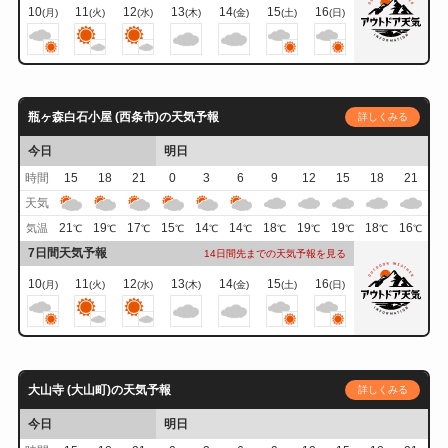
10
11
12
13
14
15
16
(月)
(火)
(水)
(木)
(金)
(土)
(日)
瓶ヶ森白石小屋 (西条市)の天気予報
詳しくみる
今日
明日
時間
15
18
21
0
3
6
9
12
15
18
21
天気
21
19
17
15
14
14
18
19
19
18
16
気温
℃
℃
℃
℃
℃
℃
℃
℃
℃
℃
℃
7日間天気予報
14日間先までの天気予報を見る
10
11
12
13
14
15
16
(月)
(火)
(水)
(木)
(金)
(土)
(日)
大山寺 (大山町)の天気予報
詳しくみる
今日
明日