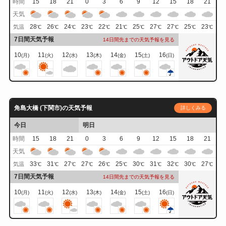
時間
15
18
21
0
3
6
9
12
15
18
21
天気
28
26
24
23
22
21
25
27
27
25
23
気温
℃
℃
℃
℃
℃
℃
℃
℃
℃
℃
℃
7日間天気予報
14日間先までの天気予報を見る
10
11
12
13
14
15
16
(月)
(火)
(水)
(木)
(金)
(土)
(日)
角島大橋 (下関市)の天気予報
詳しくみる
今日
明日
時間
15
18
21
0
3
6
9
12
15
18
21
天気
33
31
27
27
26
25
30
31
32
30
27
気温
℃
℃
℃
℃
℃
℃
℃
℃
℃
℃
℃
7日間天気予報
14日間先までの天気予報を見る
10
11
12
13
14
15
16
(月)
(火)
(水)
(木)
(金)
(土)
(日)