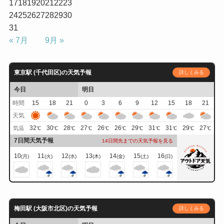
17
18
19
20
21
22
23
24
25
26
27
28
29
30
31
« 7月
9月 »
東京駅 (千代田区)の天気予報
詳しくみる
今日
明日
時間
15
18
21
0
3
6
9
12
15
18
21
天気
32
30
28
27
26
26
29
31
31
29
27
気温
℃
℃
℃
℃
℃
℃
℃
℃
℃
℃
℃
7日間天気予報
14日間先までの天気予報を見る
10
11
12
13
14
15
16
(月)
(火)
(水)
(木)
(金)
(土)
(日)
梅田駅 (大阪市北区)の天気予報
詳しくみる