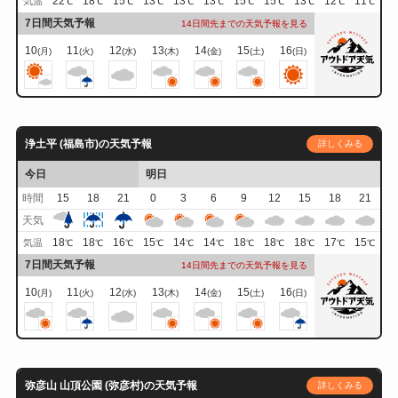
22
18
15
13
13
13
15
15
13
12
11
気温
℃
℃
℃
℃
℃
℃
℃
℃
℃
℃
℃
7日間天気予報
14日間先までの天気予報を見る
10
11
12
13
14
15
16
(月)
(火)
(水)
(木)
(金)
(土)
(日)
浄土平 (福島市)の天気予報
詳しくみる
今日
明日
時間
15
18
21
0
3
6
9
12
15
18
21
天気
18
18
16
15
14
14
18
18
18
17
15
気温
℃
℃
℃
℃
℃
℃
℃
℃
℃
℃
℃
7日間天気予報
14日間先までの天気予報を見る
10
11
12
13
14
15
16
(月)
(火)
(水)
(木)
(金)
(土)
(日)
弥彦山 山頂公園 (弥彦村)の天気予報
詳しくみる