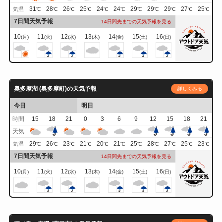
31
28
26
25
24
24
29
29
29
27
25
気温
℃
℃
℃
℃
℃
℃
℃
℃
℃
℃
℃
7日間天気予報
14日間先までの天気予報を見る
10
11
12
13
14
15
16
(月)
(火)
(水)
(木)
(金)
(土)
(日)
奥多摩湖 (奥多摩町)の天気予報
詳しくみる
今日
明日
時間
15
18
21
0
3
6
9
12
15
18
21
天気
29
26
23
21
20
21
25
28
27
25
23
気温
℃
℃
℃
℃
℃
℃
℃
℃
℃
℃
℃
7日間天気予報
14日間先までの天気予報を見る
10
11
12
13
14
15
16
(月)
(火)
(水)
(木)
(金)
(土)
(日)