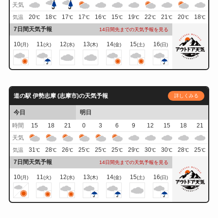
天気
20
18
17
17
16
15
19
22
21
20
18
気温
℃
℃
℃
℃
℃
℃
℃
℃
℃
℃
℃
7日間天気予報
14日間先までの天気予報を見る
10
11
12
13
14
15
16
(月)
(火)
(水)
(木)
(金)
(土)
(日)
道の駅 伊勢志摩 (志摩市)の天気予報
詳しくみる
今日
明日
時間
15
18
21
0
3
6
9
12
15
18
21
天気
31
28
26
25
25
25
29
30
30
28
25
気温
℃
℃
℃
℃
℃
℃
℃
℃
℃
℃
℃
7日間天気予報
14日間先までの天気予報を見る
10
11
12
13
14
15
16
(月)
(火)
(水)
(木)
(金)
(土)
(日)