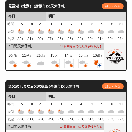
琵琶湖（北湖） (彦根市)の天気予報
詳しくみる
今日
明日
時間
15
18
21
0
3
6
9
12
15
18
21
天気
32
31
29
27
25
25
28
30
31
30
28
気温
℃
℃
℃
℃
℃
℃
℃
℃
℃
℃
℃
7日間天気予報
14日間先までの天気予報を見る
10
11
12
13
14
15
16
(月)
(火)
(水)
(木)
(金)
(土)
(日)
道の駅 しまなみの駅御島 (今治市)の天気予報
詳しくみる
今日
明日
時間
15
18
21
0
3
6
9
12
15
18
21
天気
33
31
28
26
26
25
29
31
31
29
27
気温
℃
℃
℃
℃
℃
℃
℃
℃
℃
℃
℃
7日間天気予報
14日間先までの天気予報を見る