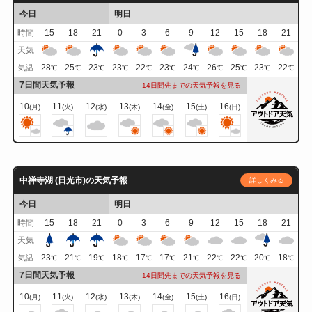
今日
明日
時間
15
18
21
0
3
6
9
12
15
18
21
天気
28
25
23
23
22
23
24
26
25
23
22
気温
℃
℃
℃
℃
℃
℃
℃
℃
℃
℃
℃
7日間天気予報
14日間先までの天気予報を見る
10
11
12
13
14
15
16
(月)
(火)
(水)
(木)
(金)
(土)
(日)
中禅寺湖 (日光市)の天気予報
詳しくみる
今日
明日
時間
15
18
21
0
3
6
9
12
15
18
21
天気
23
21
19
18
17
17
21
22
22
20
18
気温
℃
℃
℃
℃
℃
℃
℃
℃
℃
℃
℃
7日間天気予報
14日間先までの天気予報を見る
10
11
12
13
14
15
16
(月)
(火)
(水)
(木)
(金)
(土)
(日)