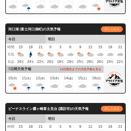
河口湖 (富士河口湖町)の天気予報
詳しくみる
今日
明日
時間
15
18
21
0
3
6
9
12
15
18
21
天気
26
24
22
20
18
19
25
28
26
24
22
気温
℃
℃
℃
℃
℃
℃
℃
℃
℃
℃
℃
7日間天気予報
14日間先までの天気予報を見る
10
11
12
13
14
15
16
(月)
(火)
(水)
(木)
(金)
(土)
(日)
ビーナスライン霧ヶ峰富士見台 (諏訪市)の天気予報
詳しくみる
今日
明日
時間
15
18
21
0
3
6
9
12
15
18
21