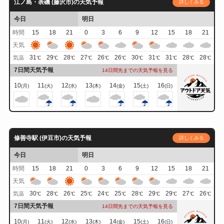
江ノ島・表磯 (藤沢市)の天気予報
詳しくみる
今日
明日
時間
15
18
21
0
3
6
9
12
15
18
21
天気
31
29
28
27
26
26
30
31
31
28
28
気温
℃
℃
℃
℃
℃
℃
℃
℃
℃
℃
℃
7日間天気予報
14日間先までの天気予報を見る
10
11
12
13
14
15
16
(月)
(火)
(水)
(木)
(金)
(土)
(日)
修善寺駅 (伊豆市)の天気予報
詳しくみる
今日
明日
時間
15
18
21
0
3
6
9
12
15
18
21
天気
30
28
26
25
24
25
28
29
29
27
26
気温
℃
℃
℃
℃
℃
℃
℃
℃
℃
℃
℃
7日間天気予報
14日間先までの天気予報を見る
10
11
12
13
14
15
16
(月)
(火)
(水)
(木)
(金)
(土)
(日)