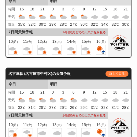
今日
明日
時間
15
18
21
0
3
6
9
12
15
18
21
天気
35
32
30
29
28
27
30
32
34
32
30
気温
℃
℃
℃
℃
℃
℃
℃
℃
℃
℃
℃
7日間天気予報
14日間先までの天気予報を見る
10
11
12
13
14
15
16
(月)
(火)
(水)
(木)
(金)
(土)
(日)
名古屋駅 (名古屋市中村区)の天気予報
詳しくみる
今日
明日
時間
15
18
21
0
3
6
9
12
15
18
21
天気
32
31
28
27
26
26
29
31
32
31
28
気温
℃
℃
℃
℃
℃
℃
℃
℃
℃
℃
℃
7日間天気予報
14日間先までの天気予報を見る
10
11
12
13
14
15
16
(月)
(火)
(水)
(木)
(金)
(土)
(日)