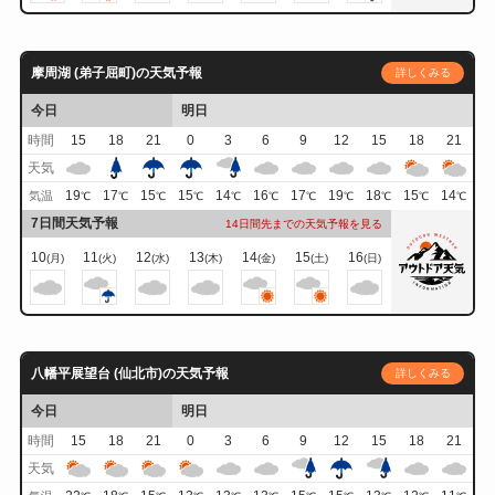
摩周湖 (弟子屈町)の天気予報
詳しくみる
今日
明日
時間
15
18
21
0
3
6
9
12
15
18
21
天気
19
17
15
15
14
16
17
19
18
15
14
気温
℃
℃
℃
℃
℃
℃
℃
℃
℃
℃
℃
7日間天気予報
14日間先までの天気予報を見る
10
11
12
13
14
15
16
(月)
(火)
(水)
(木)
(金)
(土)
(日)
八幡平展望台 (仙北市)の天気予報
詳しくみる
今日
明日
時間
15
18
21
0
3
6
9
12
15
18
21
天気