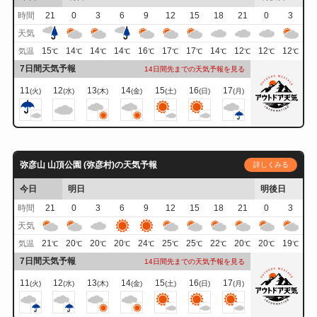
時間
21
0
3
6
9
12
15
18
21
0
3
天気
15
14
14
14
16
17
17
14
12
12
12
気温
℃
℃
℃
℃
℃
℃
℃
℃
℃
℃
℃
7日間天気予報
14日間先までの天気予報を見る
11
12
13
14
15
16
17
(火)
(水)
(木)
(金)
(土)
(日)
(月)
弥彦山 山頂公園 (弥彦村)の天気予報
詳しくみる
今日
明日
明後日
時間
21
0
3
6
9
12
15
18
21
0
3
天気
21
20
20
20
24
25
25
22
20
20
19
気温
℃
℃
℃
℃
℃
℃
℃
℃
℃
℃
℃
7日間天気予報
14日間先までの天気予報を見る
11
12
13
14
15
16
17
(火)
(水)
(木)
(金)
(土)
(日)
(月)