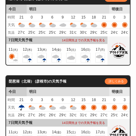
今日
明日
明後日
時間
21
0
3
6
9
12
15
18
21
0
3
天気
27
25
25
25
29
31
30
29
25
24
24
気温
℃
℃
℃
℃
℃
℃
℃
℃
℃
℃
℃
7日間天気予報
14日間先までの天気予報を見る
11
12
13
14
15
16
17
(火)
(水)
(木)
(金)
(土)
(日)
(月)
琵琶湖（北湖） (彦根市)の天気予報
詳しくみる
今日
明日
明後日
時間
21
0
3
6
9
12
15
18
21
0
3
天気
29
27
26
26
29
32
31
29
27
25
24
気温
℃
℃
℃
℃
℃
℃
℃
℃
℃
℃
℃
7日間天気予報
14日間先までの天気予報を見る
11
12
13
14
15
16
17
(火)
(水)
(木)
(金)
(土)
(日)
(月)