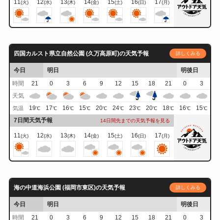
11
12
13
14
15
16
17
(火)
(水)
(木)
(金)
(土)
(日)
(月)
四国カルスト県立自然公園 (久万高原町)の天気予報
詳しくみる
今日
明日
明後日
時間
21
0
3
6
9
12
15
18
21
0
3
天気
19
17
16
15
20
24
23
20
18
16
15
気温
℃
℃
℃
℃
℃
℃
℃
℃
℃
℃
℃
7日間天気予報
14日間先までの天気予報を見る
11
12
13
14
15
16
17
(火)
(水)
(木)
(金)
(土)
(日)
(月)
海の中道海浜公園 (福岡市東区)の天気予報
詳しくみる
今日
明日
明後日
時間
21
0
3
6
9
12
15
18
21
0
3