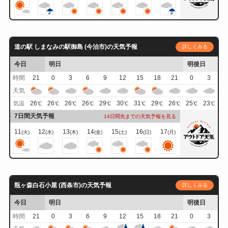
道の駅 しまなみの駅御島 (今治市)の天気予報
詳しくみる
今日
明日
明後日
時間
21
0
3
6
9
12
15
18
21
0
3
天気
26
26
26
26
29
30
31
29
26
25
23
気温
℃
℃
℃
℃
℃
℃
℃
℃
℃
℃
℃
7日間天気予報
14日間先までの天気予報を見る
11
12
13
14
15
16
17
(火)
(水)
(木)
(金)
(土)
(日)
(月)
瓶ヶ森白石小屋 (西条市)の天気予報
詳しくみる
今日
明日
明後日
時間
21
0
3
6
9
12
15
18
21
0
3