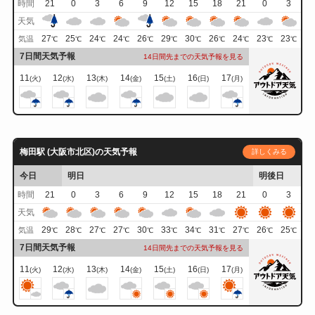
時間
21
0
3
6
9
12
15
18
21
0
3
天気
27
25
24
24
26
29
30
26
24
23
23
気温
℃
℃
℃
℃
℃
℃
℃
℃
℃
℃
℃
7日間天気予報
14日間先までの天気予報を見る
11
12
13
14
15
16
17
(火)
(水)
(木)
(金)
(土)
(日)
(月)
梅田駅 (大阪市北区)の天気予報
詳しくみる
今日
明日
明後日
時間
21
0
3
6
9
12
15
18
21
0
3
天気
29
28
27
27
30
33
34
31
27
26
25
気温
℃
℃
℃
℃
℃
℃
℃
℃
℃
℃
℃
7日間天気予報
14日間先までの天気予報を見る
11
12
13
14
15
16
17
(火)
(水)
(木)
(金)
(土)
(日)
(月)