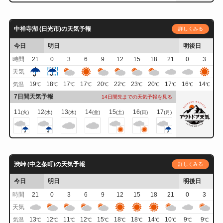
中禅寺湖 (日光市)の天気予報
詳しくみる
今日
明日
明後日
時間
21
0
3
6
9
12
15
18
21
0
3
天気
19
18
17
17
20
22
23
20
17
16
14
気温
℃
℃
℃
℃
℃
℃
℃
℃
℃
℃
℃
7日間天気予報
14日間先までの天気予報を見る
11
12
13
14
15
16
17
(火)
(水)
(木)
(金)
(土)
(日)
(月)
渋峠 (中之条町)の天気予報
詳しくみる
今日
明日
明後日
時間
21
0
3
6
9
12
15
18
21
0
3
天気
13
12
11
12
15
18
18
14
10
9
9
気温
℃
℃
℃
℃
℃
℃
℃
℃
℃
℃
℃