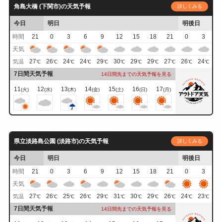
角島大橋 (下関市)の天気予報
詳しくみる
今日
明日
明後日
時間
21
0
3
6
9
12
15
18
21
0
3
天気
27
26
24
24
29
30
29
29
27
26
24
気温
℃
℃
℃
℃
℃
℃
℃
℃
℃
℃
℃
7日間天気予報
14日間先までの天気予報を見る
11
12
13
14
15
16
17
(火)
(水)
(木)
(金)
(土)
(日)
(月)
県立淡路島公園 (淡路市)の天気予報
詳しくみる
今日
明日
明後日
時間
21
0
3
6
9
12
15
18
21
0
3
天気
27
26
25
26
29
31
30
29
26
24
23
気温
℃
℃
℃
℃
℃
℃
℃
℃
℃
℃
℃
7日間天気予報
14日間先までの天気予報を見る