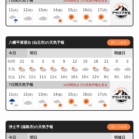
7日間天気予報
14日間先までの天気予報を見る
11
12
13
14
15
16
17
(火)
(水)
(木)
(金)
(土)
(日)
(月)
八幡平展望台 (仙北市)の天気予報
詳しくみる
今日
明日
明後日
時間
21
0
3
6
9
12
15
18
21
0
3
天気
12
11
11
11
14
16
15
12
9
9
10
気温
℃
℃
℃
℃
℃
℃
℃
℃
℃
℃
℃
7日間天気予報
14日間先までの天気予報を見る
11
12
13
14
15
16
17
(火)
(水)
(木)
(金)
(土)
(日)
(月)
浄土平 (福島市)の天気予報
詳しくみる
今日
明日
明後日