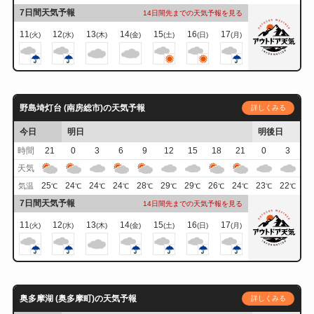
7日間天気予報
14日間先までの天気予報を見る
11
12
13
14
15
16
17
(火)
(水)
(木)
(金)
(土)
(日)
(月)
野島埼灯台 (南房総市)の天気予報
詳しくみる
今日
明日
明後日
時間
21
0
3
6
9
12
15
18
21
0
3
天気
25
24
24
24
28
29
29
26
24
23
22
気温
℃
℃
℃
℃
℃
℃
℃
℃
℃
℃
℃
7日間天気予報
14日間先までの天気予報を見る
11
12
13
14
15
16
17
(火)
(水)
(木)
(金)
(土)
(日)
(月)
奥多摩湖 (奥多摩町)の天気予報
詳しくみる