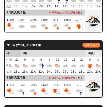
天気
16
14
13
13
17
19
19
18
15
14
12
気温
℃
℃
℃
℃
℃
℃
℃
℃
℃
℃
℃
7日間天気予報
14日間先までの天気予報を見る
11
12
13
14
15
16
17
(火)
(水)
(木)
(金)
(土)
(日)
(月)
大山寺 (大山町)の天気予報
詳しくみる
今日
明日
明後日
時間
21
0
3
6
9
12
15
18
21
0
3
天気
23
23
22
22
24
25
25
23
21
20
20
気温
℃
℃
℃
℃
℃
℃
℃
℃
℃
℃
℃
7日間天気予報
14日間先までの天気予報を見る
11
12
13
14
15
16
17
(火)
(水)
(木)
(金)
(土)
(日)
(月)