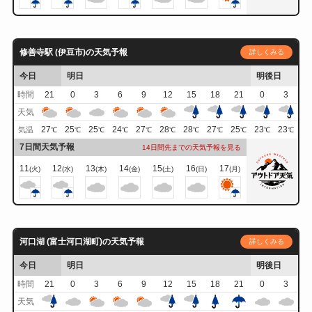
修善寺駅 (伊豆市)の天気予報
詳しくみる
今日
明日
明後日
時間
21
0
3
6
9
12
15
18
21
0
3
天気
27
25
25
24
27
28
28
27
25
23
23
気温
℃
℃
℃
℃
℃
℃
℃
℃
℃
℃
℃
7日間天気予報
14日間先までの天気予報を見る
11
12
13
14
15
16
17
(火)
(水)
(木)
(金)
(土)
(日)
(月)
河口湖 (富士河口湖町)の天気予報
詳しくみる
今日
明日
明後日
時間
21
0
3
6
9
12
15
18
21
0
3
天気