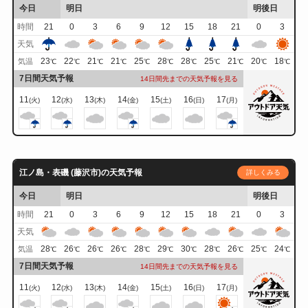
今日
明日
明後日
時間
21
0
3
6
9
12
15
18
21
0
3
天気
23
22
21
21
25
28
28
25
21
20
18
気温
℃
℃
℃
℃
℃
℃
℃
℃
℃
℃
℃
7日間天気予報
14日間先までの天気予報を見る
11
12
13
14
15
16
17
(火)
(水)
(木)
(金)
(土)
(日)
(月)
江ノ島・表磯 (藤沢市)の天気予報
詳しくみる
今日
明日
明後日
時間
21
0
3
6
9
12
15
18
21
0
3
天気
28
26
26
26
28
29
30
28
26
25
24
気温
℃
℃
℃
℃
℃
℃
℃
℃
℃
℃
℃
7日間天気予報
14日間先までの天気予報を見る
11
12
13
14
15
16
17
(火)
(水)
(木)
(金)
(土)
(日)
(月)