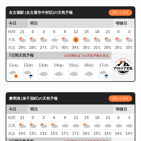
名古屋駅 (名古屋市中村区)の天気予報
詳しくみる
今日
明日
明後日
時間
21
0
3
6
9
12
15
18
21
0
3
天気
29
28
27
27
30
34
35
31
28
26
25
気温
℃
℃
℃
℃
℃
℃
℃
℃
℃
℃
℃
7日間天気予報
14日間先までの天気予報を見る
11
12
13
14
15
16
17
(火)
(水)
(木)
(金)
(土)
(日)
(月)
摩周湖 (弟子屈町)の天気予報
詳しくみる
今日
明日
明後日
時間
21
0
3
6
9
12
15
18
21
0
3
天気
14
13
13
15
17
17
16
15
14
14
14
気温
℃
℃
℃
℃
℃
℃
℃
℃
℃
℃
℃