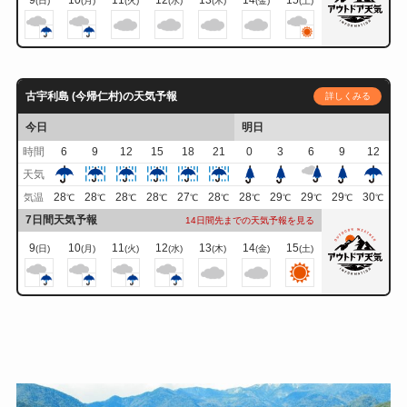
9
10
11
12
13
14
15
(日)
(月)
(火)
(水)
(木)
(金)
(土)
古宇利島 (今帰仁村)の天気予報
詳しくみる
今日
明日
時間
6
9
12
15
18
21
0
3
6
9
12
天気
28
28
28
28
27
28
28
29
29
29
30
気温
℃
℃
℃
℃
℃
℃
℃
℃
℃
℃
℃
7日間天気予報
14日間先までの天気予報を見る
9
10
11
12
13
14
15
(日)
(月)
(火)
(水)
(木)
(金)
(土)