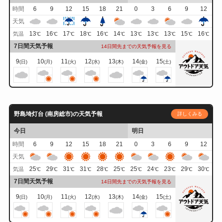
時間
6
9
12
15
18
21
0
3
6
9
12
天気
13
16
17
18
16
14
13
13
13
15
16
気温
℃
℃
℃
℃
℃
℃
℃
℃
℃
℃
℃
7日間天気予報
14日間先までの天気予報を見る
9
10
11
12
13
14
15
(日)
(月)
(火)
(水)
(木)
(金)
(土)
野島埼灯台 (南房総市)の天気予報
詳しくみる
今日
明日
時間
6
9
12
15
18
21
0
3
6
9
12
天気
25
29
31
31
28
25
25
24
23
29
30
気温
℃
℃
℃
℃
℃
℃
℃
℃
℃
℃
℃
7日間天気予報
14日間先までの天気予報を見る
9
10
11
12
13
14
15
(日)
(月)
(火)
(水)
(木)
(金)
(土)