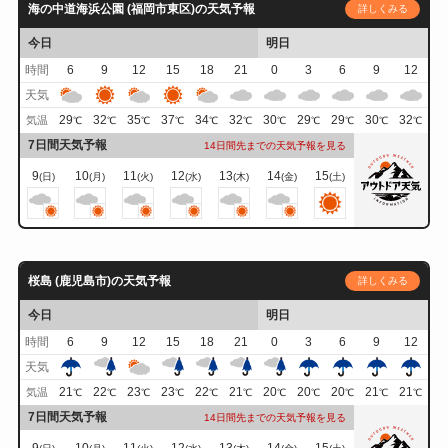
海の中道海浜公園 (福岡市東区)の天気予報
詳しくみる
今日
明日
時間
6
9
12
15
18
21
0
3
6
9
12
天気
29
32
35
37
34
32
30
29
29
30
32
気温
℃
℃
℃
℃
℃
℃
℃
℃
℃
℃
℃
7日間天気予報
14日間先までの天気予報を見る
9
10
11
12
13
14
15
(日)
(月)
(火)
(水)
(木)
(金)
(土)
桜島 (鹿児島市)の天気予報
詳しくみる
今日
明日
時間
6
9
12
15
18
21
0
3
6
9
12
天気
21
22
23
23
22
21
20
20
20
21
21
気温
℃
℃
℃
℃
℃
℃
℃
℃
℃
℃
℃
7日間天気予報
14日間先までの天気予報を見る