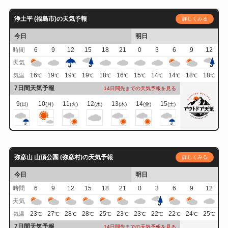
浄土平 (福島市)の天気予報
詳しくみる
今日
明日
時間
6
9
12
15
18
21
0
3
6
9
12
天気
16
19
19
19
18
16
15
14
14
18
18
気温
℃
℃
℃
℃
℃
℃
℃
℃
℃
℃
℃
7日間天気予報
14日間先までの天気予報を見る
9
10
11
12
13
14
15
(日)
(月)
(火)
(水)
(木)
(金)
(土)
弥彦山 山頂公園 (弥彦村)の天気予報
詳しくみる
今日
明日
時間
6
9
12
15
18
21
0
3
6
9
12
天気
23
27
28
28
25
23
23
22
22
24
25
気温
℃
℃
℃
℃
℃
℃
℃
℃
℃
℃
℃
7日間天気予報
14日間先までの天気予報を見る