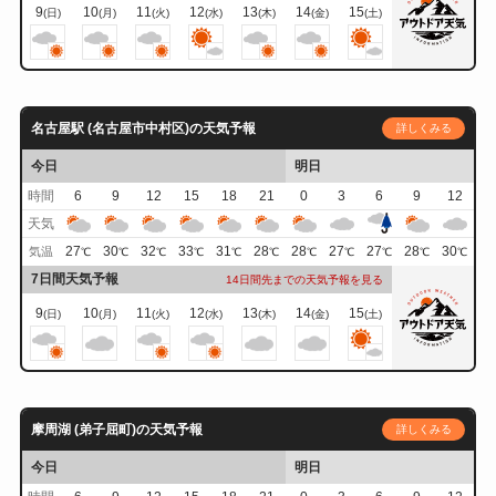
9
10
11
12
13
14
15
(日)
(月)
(火)
(水)
(木)
(金)
(土)
名古屋駅 (名古屋市中村区)の天気予報
詳しくみる
今日
明日
時間
6
9
12
15
18
21
0
3
6
9
12
天気
27
30
32
33
31
28
28
27
27
28
30
気温
℃
℃
℃
℃
℃
℃
℃
℃
℃
℃
℃
7日間天気予報
14日間先までの天気予報を見る
9
10
11
12
13
14
15
(日)
(月)
(火)
(水)
(木)
(金)
(土)
摩周湖 (弟子屈町)の天気予報
詳しくみる
今日
明日