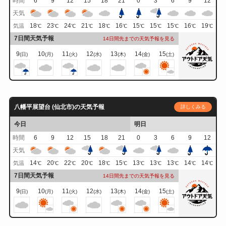
時間
6
9
12
15
18
21
0
3
6
9
12
天気
18
23
24
21
18
16
15
15
15
16
19
気温
℃
℃
℃
℃
℃
℃
℃
℃
℃
℃
℃
7日間天気予報
14日間先までの天気予報を見る
9
10
11
12
13
14
15
(日)
(月)
(火)
(水)
(木)
(金)
(土)
八幡平展望台 (仙北市)の天気予報
詳しくみる
今日
明日
時間
6
9
12
15
18
21
0
3
6
9
12
天気
14
20
22
20
18
15
13
13
13
14
14
気温
℃
℃
℃
℃
℃
℃
℃
℃
℃
℃
℃
7日間天気予報
14日間先までの天気予報を見る
9
10
11
12
13
14
15
(日)
(月)
(火)
(水)
(木)
(金)
(土)