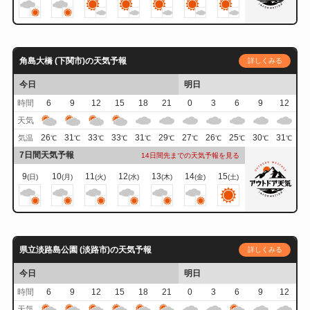
角島大橋 (下関市)の天気予報
詳しくみる
今日
明日
時間
6
9
12
15
18
21
0
3
6
9
12
天気
26
31
33
33
31
29
27
26
25
30
31
気温
℃
℃
℃
℃
℃
℃
℃
℃
℃
℃
℃
7日間天気予報
14日間先までの天気予報を見る
9
10
11
12
13
14
15
(日)
(月)
(火)
(水)
(木)
(金)
(土)
県立淡路島公園 (淡路市)の天気予報
詳しくみる
今日
明日
時間
6
9
12
15
18
21
0
3
6
9
12
天気