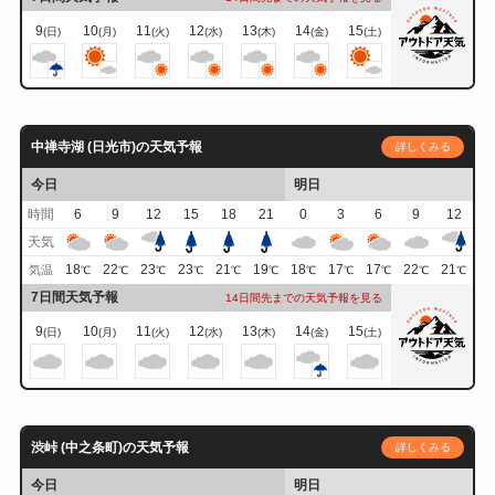
9
10
11
12
13
14
15
(日)
(月)
(火)
(水)
(木)
(金)
(土)
中禅寺湖 (日光市)の天気予報
詳しくみる
今日
明日
時間
6
9
12
15
18
21
0
3
6
9
12
天気
18
22
23
23
21
19
18
17
17
22
21
気温
℃
℃
℃
℃
℃
℃
℃
℃
℃
℃
℃
7日間天気予報
14日間先までの天気予報を見る
9
10
11
12
13
14
15
(日)
(月)
(火)
(水)
(木)
(金)
(土)
渋峠 (中之条町)の天気予報
詳しくみる
今日
明日