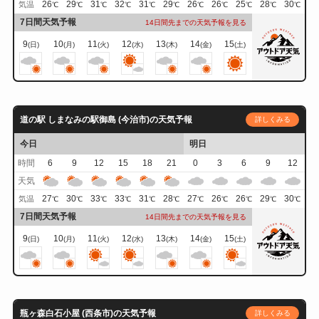
26
29
31
32
31
29
26
26
25
28
30
気温
℃
℃
℃
℃
℃
℃
℃
℃
℃
℃
℃
7日間天気予報
14日間先までの天気予報を見る
9
10
11
12
13
14
15
(日)
(月)
(火)
(水)
(木)
(金)
(土)
道の駅 しまなみの駅御島 (今治市)の天気予報
詳しくみる
今日
明日
時間
6
9
12
15
18
21
0
3
6
9
12
天気
27
30
33
33
31
28
27
26
26
29
30
気温
℃
℃
℃
℃
℃
℃
℃
℃
℃
℃
℃
7日間天気予報
14日間先までの天気予報を見る
9
10
11
12
13
14
15
(日)
(月)
(火)
(水)
(木)
(金)
(土)
瓶ヶ森白石小屋 (西条市)の天気予報
詳しくみる