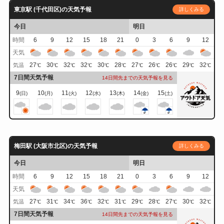
東京駅 (千代田区)の天気予報
詳しくみる
今日
明日
時間
6
9
12
15
18
21
0
3
6
9
12
天気
27
30
32
32
30
28
27
26
26
29
32
気温
℃
℃
℃
℃
℃
℃
℃
℃
℃
℃
℃
7日間天気予報
14日間先までの天気予報を見る
9
10
11
12
13
14
15
(日)
(月)
(火)
(水)
(木)
(金)
(土)
梅田駅 (大阪市北区)の天気予報
詳しくみる
今日
明日
時間
6
9
12
15
18
21
0
3
6
9
12
天気
27
31
34
36
32
31
29
28
27
30
32
気温
℃
℃
℃
℃
℃
℃
℃
℃
℃
℃
℃
7日間天気予報
14日間先までの天気予報を見る