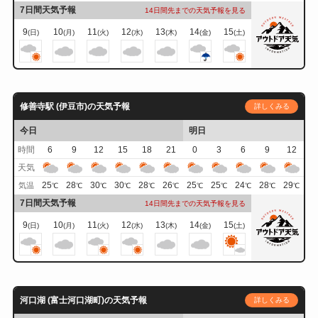
7日間天気予報
14日間先までの天気予報を見る
9
10
11
12
13
14
15
(日)
(月)
(火)
(水)
(木)
(金)
(土)
修善寺駅 (伊豆市)の天気予報
詳しくみる
今日
明日
時間
6
9
12
15
18
21
0
3
6
9
12
天気
25
28
30
30
28
26
25
25
24
28
29
気温
℃
℃
℃
℃
℃
℃
℃
℃
℃
℃
℃
7日間天気予報
14日間先までの天気予報を見る
9
10
11
12
13
14
15
(日)
(月)
(火)
(水)
(木)
(金)
(土)
河口湖 (富士河口湖町)の天気予報
詳しくみる