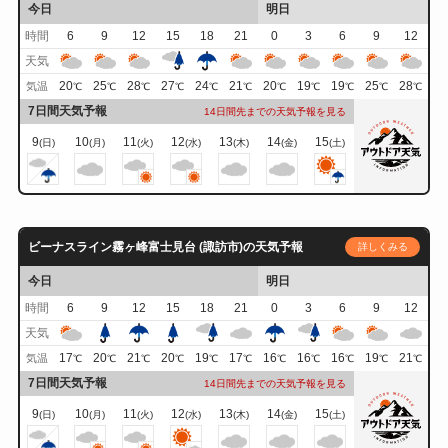
今日
明日
時間
6
9
12
15
18
21
0
3
6
9
12
天気
20
25
28
27
24
21
20
19
19
25
28
気温
℃
℃
℃
℃
℃
℃
℃
℃
℃
℃
℃
7日間天気予報
14日間先までの天気予報を見る
9
10
11
12
13
14
15
(日)
(月)
(火)
(水)
(木)
(金)
(土)
ビーナスライン霧ヶ峰富士見台 (諏訪市)の天気予報
詳しくみる
今日
明日
時間
6
9
12
15
18
21
0
3
6
9
12
天気
17
20
21
20
19
17
16
16
16
19
21
気温
℃
℃
℃
℃
℃
℃
℃
℃
℃
℃
℃
7日間天気予報
14日間先までの天気予報を見る
9
10
11
12
13
14
15
(日)
(月)
(火)
(水)
(木)
(金)
(土)