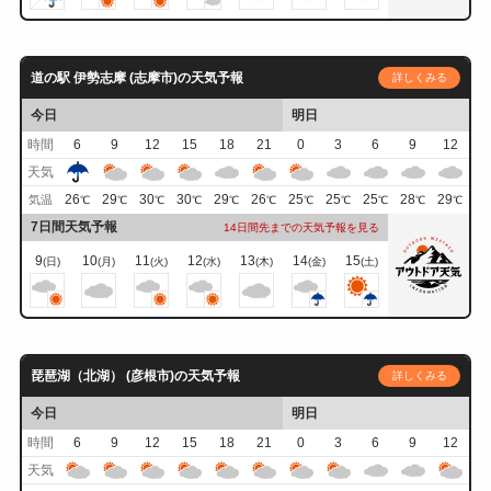
道の駅 伊勢志摩 (志摩市)の天気予報
詳しくみる
今日
明日
時間
6
9
12
15
18
21
0
3
6
9
12
天気
26
29
30
30
29
26
25
25
25
28
29
気温
℃
℃
℃
℃
℃
℃
℃
℃
℃
℃
℃
7日間天気予報
14日間先までの天気予報を見る
9
10
11
12
13
14
15
(日)
(月)
(火)
(水)
(木)
(金)
(土)
琵琶湖（北湖） (彦根市)の天気予報
詳しくみる
今日
明日
時間
6
9
12
15
18
21
0
3
6
9
12
天気