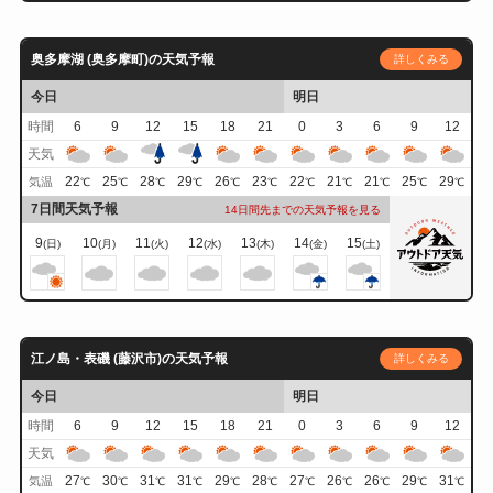
奥多摩湖 (奥多摩町)の天気予報
詳しくみる
今日
明日
時間
6
9
12
15
18
21
0
3
6
9
12
天気
22
25
28
29
26
23
22
21
21
25
29
気温
℃
℃
℃
℃
℃
℃
℃
℃
℃
℃
℃
7日間天気予報
14日間先までの天気予報を見る
9
10
11
12
13
14
15
(日)
(月)
(火)
(水)
(木)
(金)
(土)
江ノ島・表磯 (藤沢市)の天気予報
詳しくみる
今日
明日
時間
6
9
12
15
18
21
0
3
6
9
12
天気
27
30
31
31
29
28
27
26
26
29
31
気温
℃
℃
℃
℃
℃
℃
℃
℃
℃
℃
℃