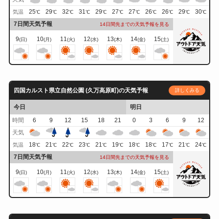
25
29
32
31
29
27
27
26
26
29
30
気温
℃
℃
℃
℃
℃
℃
℃
℃
℃
℃
℃
7日間天気予報
14日間先までの天気予報を見る
9
10
11
12
13
14
15
(日)
(月)
(火)
(水)
(木)
(金)
(土)
四国カルスト県立自然公園 (久万高原町)の天気予報
詳しくみる
今日
明日
時間
6
9
12
15
18
21
0
3
6
9
12
天気
18
21
22
23
21
19
18
18
17
21
24
気温
℃
℃
℃
℃
℃
℃
℃
℃
℃
℃
℃
7日間天気予報
14日間先までの天気予報を見る
9
10
11
12
13
14
15
(日)
(月)
(火)
(水)
(木)
(金)
(土)