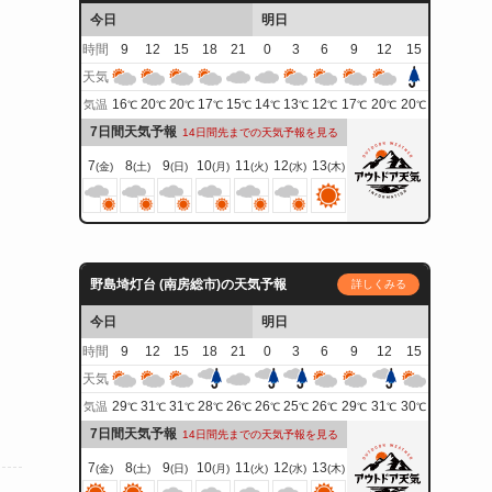
今日
明日
時間
9
12
15
18
21
0
3
6
9
12
15
天気
16
20
20
17
15
14
13
12
17
20
20
気温
℃
℃
℃
℃
℃
℃
℃
℃
℃
℃
℃
7日間天気予報
14日間先までの天気予報を見る
7
8
9
10
11
12
13
(金)
(土)
(日)
(月)
(火)
(水)
(木)
野島埼灯台 (南房総市)の天気予報
詳しくみる
今日
明日
時間
9
12
15
18
21
0
3
6
9
12
15
天気
29
31
31
28
26
26
25
26
29
31
30
気温
℃
℃
℃
℃
℃
℃
℃
℃
℃
℃
℃
7日間天気予報
14日間先までの天気予報を見る
7
8
9
10
11
12
13
(金)
(土)
(日)
(月)
(火)
(水)
(木)