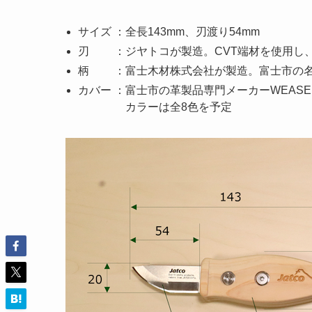
サイズ ：全長143mm、刃渡り54mm
刃 ：ジヤトコが製造。CVT端材を使用し
柄 ：富士木材株式会社が製造。富士市の名
カバー ：富士市の革製品専門メーカーWEASELER 
カラーは全8色を予定