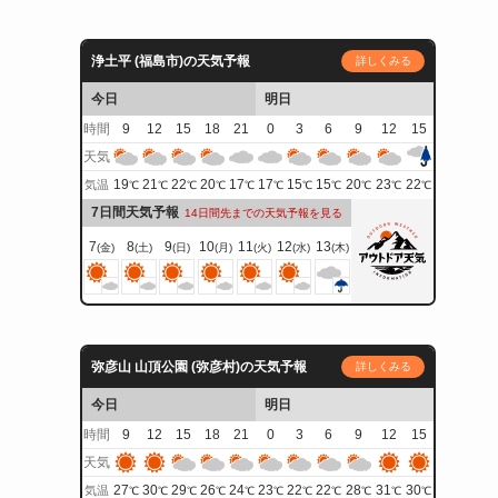
浄土平 (福島市)の天気予報
詳しくみる
今日
明日
時間
9
12
15
18
21
0
3
6
9
12
15
天気
19
21
22
20
17
17
15
15
20
23
22
気温
℃
℃
℃
℃
℃
℃
℃
℃
℃
℃
℃
7日間天気予報
14日間先までの天気予報を見る
7
8
9
10
11
12
13
(金)
(土)
(日)
(月)
(火)
(水)
(木)
弥彦山 山頂公園 (弥彦村)の天気予報
詳しくみる
今日
明日
時間
9
12
15
18
21
0
3
6
9
12
15
天気
27
30
29
26
24
23
22
22
28
31
30
気温
℃
℃
℃
℃
℃
℃
℃
℃
℃
℃
℃