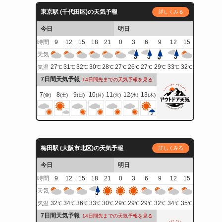
東京駅 (千代田区)の天気予報
詳しくみる
今日
明日
時間
9
12
15
18
21
0
3
6
9
12
15
天気
27
31
32
30
28
27
26
27
29
33
32
気温
℃
℃
℃
℃
℃
℃
℃
℃
℃
℃
℃
7日間天気予報
14日間先までの天気予報を見る
7
8
9
10
11
12
13
(金)
(土)
(日)
(月)
(火)
(水)
(木)
梅田駅 (大阪市北区)の天気予報
詳しくみる
今日
明日
時間
9
12
15
18
21
0
3
6
9
12
15
天気
32
34
36
33
30
29
29
29
32
34
35
気温
℃
℃
℃
℃
℃
℃
℃
℃
℃
℃
℃
7日間天気予報
14日間先までの天気予報を見る