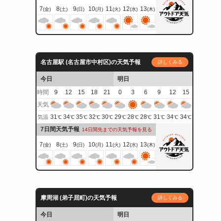
7
8
9
10
11
12
13
(金)
(土)
(日)
(月)
(火)
(水)
(木)
名古屋駅 (名古屋市中村区)の天気予報
詳しくみる
今日
明日
時間
9
12
15
18
21
0
3
6
9
12
15
天気
31
34
35
32
30
29
28
28
31
34
34
気温
℃
℃
℃
℃
℃
℃
℃
℃
℃
℃
℃
7日間天気予報
14日間先までの天気予報を見る
、
7
8
9
10
11
12
13
(金)
(土)
(日)
(月)
(火)
(水)
(木)
摩周湖 (弟子屈町)の天気予報
詳しくみる
今日
明日