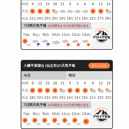
時間
9
12
15
18
21
0
3
6
9
12
15
天気
21
24
25
20
18
18
17
18
22
27
26
気温
℃
℃
℃
℃
℃
℃
℃
℃
℃
℃
℃
7日間天気予報
14日間先までの天気予報を見る
7
8
9
10
11
12
13
(金)
(土)
(日)
(月)
(火)
(水)
(木)
八幡平展望台 (仙北市)の天気予報
詳しくみる
今日
明日
時間
9
12
15
18
21
0
3
6
9
12
15
天気
18
22
23
19
15
14
14
15
21
23
23
気温
℃
℃
℃
℃
℃
℃
℃
℃
℃
℃
℃
7日間天気予報
14日間先までの天気予報を見る
7
8
9
10
11
12
13
(金)
(土)
(日)
(月)
(火)
(水)
(木)