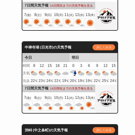
7日間天気予報
14日間先までの天気予報を見る
7
8
9
10
11
12
13
(金)
(土)
(日)
(月)
(火)
(水)
(木)
中禅寺湖 (日光市)の天気予報
詳しくみる
今日
明日
時間
9
12
15
18
21
0
3
6
9
12
15
天気
22
23
24
22
19
20
19
19
22
25
24
気温
℃
℃
℃
℃
℃
℃
℃
℃
℃
℃
℃
7日間天気予報
14日間先までの天気予報を見る
7
8
9
10
11
12
13
(金)
(土)
(日)
(月)
(火)
(水)
(木)
渋峠 (中之条町)の天気予報
詳しくみる