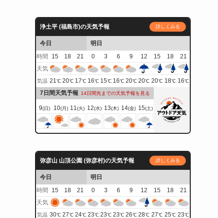
困
浄土平 (福島市)の天気予報
詳しくみる
今日
明日
時間
15
18
21
0
3
6
9
12
15
18
21
天気
咲
21
20
17
16
15
16
20
20
20
18
16
気温
℃
℃
℃
℃
℃
℃
℃
℃
℃
℃
℃
7日間天気予報
14日間先までの天気予報を見る
9
10
11
12
13
14
15
(日)
(月)
(火)
(水)
(木)
(金)
(土)
弥彦山 山頂公園 (弥彦村)の天気予報
詳しくみる
今日
明日
時間
15
18
21
0
3
6
9
12
15
18
21
天気
30
27
24
23
23
23
26
28
27
25
23
気温
℃
℃
℃
℃
℃
℃
℃
℃
℃
℃
℃