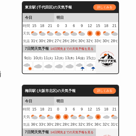
東京駅 (千代田区)の天気予報
詳しくみる
今日
明日
時間
15
18
21
0
3
6
9
12
15
18
21
天気
31
30
28
27
26
26
30
32
33
30
28
気温
℃
℃
℃
℃
℃
℃
℃
℃
℃
℃
℃
7日間天気予報
14日間先までの天気予報を見る
9
10
11
12
13
14
15
(日)
(月)
(火)
(水)
(木)
(金)
(土)
場
梅田駅 (大阪市北区)の天気予報
詳しくみる
今日
明日
時間
15
18
21
0
3
6
9
12
15
18
21
天気
36
33
30
28
28
28
32
35
36
32
31
気温
℃
℃
℃
℃
℃
℃
℃
℃
℃
℃
℃
7日間天気予報
14日間先までの天気予報を見る