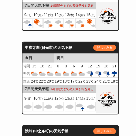
7日間天気予報
14日間先までの天気予報を見る
9
10
11
12
13
14
15
(日)
(月)
(火)
(水)
(木)
(金)
(土)
中禅寺湖 (日光市)の天気予報
詳しくみる
今日
明日
時間
15
18
21
0
3
6
9
12
15
18
21
天気
24
22
20
19
18
17
22
23
24
21
18
気温
℃
℃
℃
℃
℃
℃
℃
℃
℃
℃
℃
7日間天気予報
14日間先までの天気予報を見る
9
10
11
12
13
14
15
(日)
(月)
(火)
(水)
(木)
(金)
(土)
渋峠 (中之条町)の天気予報
詳しくみる