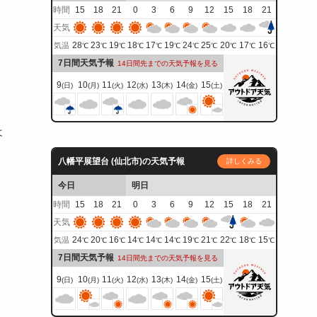
時間
15
18
21
0
3
6
9
12
15
18
21
天気
28
23
19
18
17
19
24
25
20
17
16
気温
℃
℃
℃
℃
℃
℃
℃
℃
℃
℃
℃
7日間天気予報
14日間先までの天気予報を見る
9
10
11
12
13
14
15
(日)
(月)
(火)
(水)
(木)
(金)
(土)
は
八幡平展望台 (仙北市)の天気予報
詳しくみる
今日
明日
時間
15
18
21
0
3
6
9
12
15
18
21
天気
24
20
16
14
14
14
19
21
22
18
15
気温
℃
℃
℃
℃
℃
℃
℃
℃
℃
℃
℃
7日間天気予報
14日間先までの天気予報を見る
9
10
11
12
13
14
15
(日)
(月)
(火)
(水)
(木)
(金)
(土)