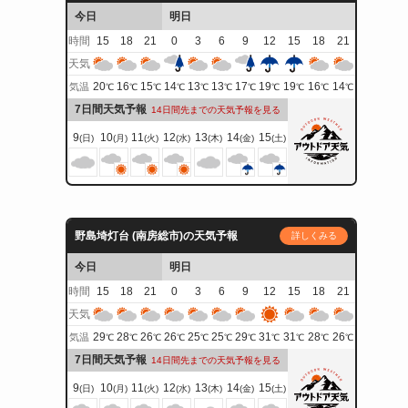
今日
明日
時間
15
18
21
0
3
6
9
12
15
18
21
天気
20
16
15
14
13
13
17
19
19
16
14
気温
℃
℃
℃
℃
℃
℃
℃
℃
℃
℃
℃
7日間天気予報
14日間先までの天気予報を見る
9
10
11
12
13
14
15
(日)
(月)
(火)
(水)
(木)
(金)
(土)
野島埼灯台 (南房総市)の天気予報
詳しくみる
今日
明日
時間
15
18
21
0
3
6
9
12
15
18
21
天気
29
28
26
26
25
25
29
31
31
28
26
気温
℃
℃
℃
℃
℃
℃
℃
℃
℃
℃
℃
7日間天気予報
14日間先までの天気予報を見る
9
10
11
12
13
14
15
(日)
(月)
(火)
(水)
(木)
(金)
(土)