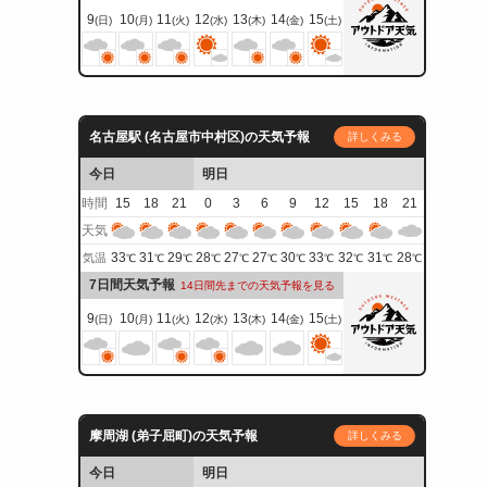
9
10
11
12
13
14
15
(日)
(月)
(火)
(水)
(木)
(金)
(土)
名古屋駅 (名古屋市中村区)の天気予報
詳しくみる
今日
明日
時間
15
18
21
0
3
6
9
12
15
18
21
天気
33
31
29
28
27
27
30
33
32
31
28
気温
℃
℃
℃
℃
℃
℃
℃
℃
℃
℃
℃
7日間天気予報
14日間先までの天気予報を見る
9
10
11
12
13
14
15
(日)
(月)
(火)
(水)
(木)
(金)
(土)
摩周湖 (弟子屈町)の天気予報
詳しくみる
今日
明日