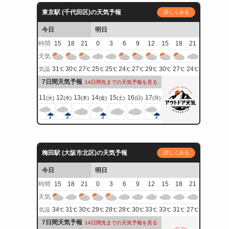
東京駅 (千代田区)の天気予報
詳しくみる
今日
明日
時間
15
18
21
0
3
6
9
12
15
18
21
天気
31
30
27
25
25
24
27
29
30
27
24
気温
℃
℃
℃
℃
℃
℃
℃
℃
℃
℃
℃
7日間天気予報
14日間先までの天気予報を見る
11
12
13
14
15
16
17
(火)
(水)
(木)
(金)
(土)
(日)
(月)
梅田駅 (大阪市北区)の天気予報
詳しくみる
今日
明日
時間
15
18
21
0
3
6
9
12
15
18
21
天気
34
31
30
29
28
28
30
33
33
31
27
気温
℃
℃
℃
℃
℃
℃
℃
℃
℃
℃
℃
7日間天気予報
14日間先までの天気予報を見る