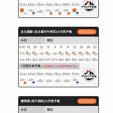
11
12
13
14
15
16
17
(火)
(水)
(木)
(金)
(土)
(日)
(月)
名古屋駅 (名古屋市中村区)の天気予報
詳しくみる
今日
明日
時間
15
18
21
0
3
6
9
12
15
18
21
天気
33
32
29
27
27
26
30
33
34
31
28
気温
℃
℃
℃
℃
℃
℃
℃
℃
℃
℃
℃
7日間天気予報
14日間先までの天気予報を見る
11
12
13
14
15
16
17
(火)
(水)
(木)
(金)
(土)
(日)
(月)
摩周湖 (弟子屈町)の天気予報
詳しくみる
今日
明日