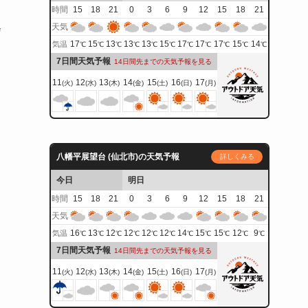
時間
15
18
21
0
3
6
9
12
15
18
21
天気
会
17
15
13
13
13
15
17
17
17
15
14
気温
℃
℃
℃
℃
℃
℃
℃
℃
℃
℃
℃
7日間天気予報
14日間先までの天気予報を見る
11
12
13
14
15
16
17
(火)
(水)
(木)
(金)
(土)
(日)
(月)
八幡平展望台 (仙北市)の天気予報
詳しくみる
今日
明日
時間
15
18
21
0
3
6
9
12
15
18
21
天気
16
13
12
12
12
12
14
15
15
12
9
気温
℃
℃
℃
℃
℃
℃
℃
℃
℃
℃
℃
7日間天気予報
14日間先までの天気予報を見る
11
12
13
14
15
16
17
(火)
(水)
(木)
(金)
(土)
(日)
(月)