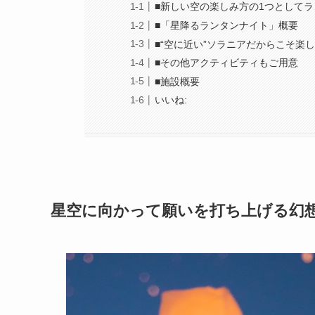
■新しい空の楽しみ方の1つとして
■「星降るランタンナイト」概要
■“空に近い”ソラニアだからこそ楽
■その他アクティビティもご用意
■施設概要
いいね:
星空に向かって願いを打ち上げる幻想的