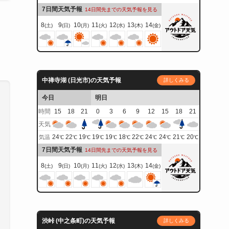
7日間天気予報
14日間先までの天気予報を見る
8
9
10
11
12
13
14
(土)
(日)
(月)
(火)
(水)
(木)
(金)
中禅寺湖 (日光市)の天気予報
詳しくみる
今日
明日
時間
15
18
21
0
3
6
9
12
15
18
21
天気
24
22
19
19
19
18
22
24
24
21
20
気温
℃
℃
℃
℃
℃
℃
℃
℃
℃
℃
℃
7日間天気予報
14日間先までの天気予報を見る
8
9
10
11
12
13
14
(土)
(日)
(月)
(火)
(水)
(木)
(金)
渋峠 (中之条町)の天気予報
詳しくみる