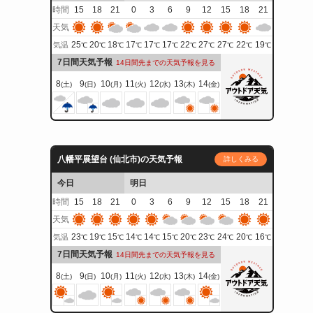
時間
15
18
21
0
3
6
9
12
15
18
21
天気
25
20
18
17
17
17
22
27
27
22
19
気温
℃
℃
℃
℃
℃
℃
℃
℃
℃
℃
℃
7日間天気予報
14日間先までの天気予報を見る
8
9
10
11
12
13
14
(土)
(日)
(月)
(火)
(水)
(木)
(金)
八幡平展望台 (仙北市)の天気予報
詳しくみる
今日
明日
時間
15
18
21
0
3
6
9
12
15
18
21
天気
23
19
15
14
14
15
20
23
24
20
16
気温
℃
℃
℃
℃
℃
℃
℃
℃
℃
℃
℃
7日間天気予報
14日間先までの天気予報を見る
8
9
10
11
12
13
14
(土)
(日)
(月)
(火)
(水)
(木)
(金)