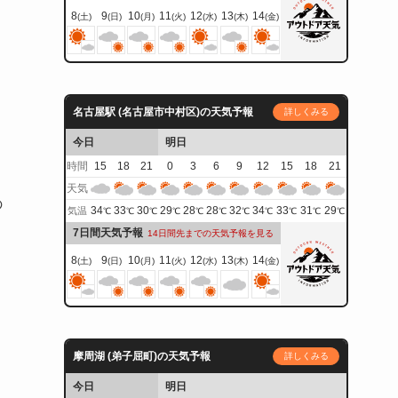
8
9
10
11
12
13
14
(土)
(日)
(月)
(火)
(水)
(木)
(金)
名古屋駅 (名古屋市中村区)の天気予報
詳しくみる
今日
明日
時間
15
18
21
0
3
6
9
12
15
18
21
天気
の
34
33
30
29
28
28
32
34
33
31
29
気温
℃
℃
℃
℃
℃
℃
℃
℃
℃
℃
℃
7日間天気予報
14日間先までの天気予報を見る
8
9
10
11
12
13
14
(土)
(日)
(月)
(火)
(水)
(木)
(金)
摩周湖 (弟子屈町)の天気予報
詳しくみる
今日
明日