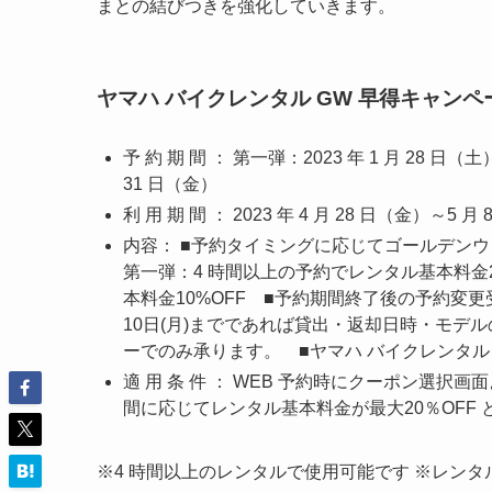
まとの結びつきを強化していきます。
ヤマハ バイクレンタル GW 早得キャンペ
予 約 期 間 ： 第一弾：2023 年 1 月 28 日（
31 日（金）
利 用 期 間 ： 2023 年 4 月 28 日（金）～5
内容： ■予約タイミングに応じてゴールデンウ
第一弾：4 時間以上の予約でレンタル基本料金2
本料金10%OFF ■予約期間終了後の予約変更
10日(月)までであれば貸出・返却日時・モ
ーでのみ承ります。 ■ヤマハ バイクレンタルコール
適 用 条 件 ： WEB 予約時にクーポン選択
間に応じてレンタル基本料金が最大20％OFF 
※4 時間以上のレンタルで使用可能です ※レン