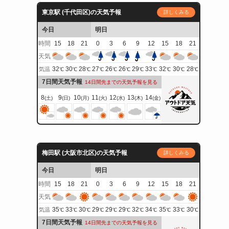
東京駅 (千代田区)の天気予報
詳しくみる
今日
明日
時間
15
18
21
0
3
6
9
12
15
18
21
天気
32
30
28
27
26
26
29
33
32
30
28
気温
℃
℃
℃
℃
℃
℃
℃
℃
℃
℃
℃
7日間天気予報
14日間先までの天気予報を見る
8
9
10
11
12
13
14
(土)
(日)
(月)
(火)
(水)
(木)
(金)
梅田駅 (大阪市北区)の天気予報
詳しくみる
今日
明日
時間
15
18
21
0
3
6
9
12
15
18
21
天気
35
33
30
29
29
29
32
34
35
33
30
気温
℃
℃
℃
℃
℃
℃
℃
℃
℃
℃
℃
7日間天気予報
14日間先までの天気予報を見る