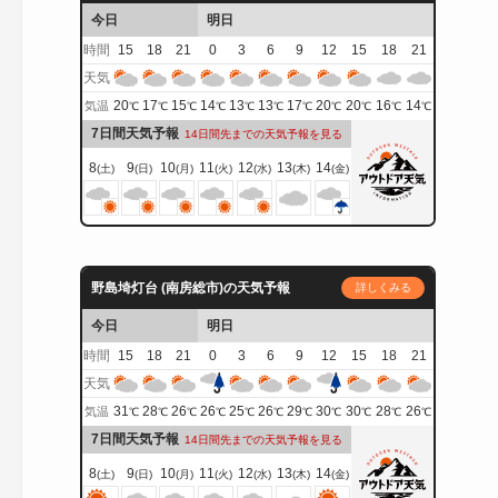
今日
明日
時間
15
18
21
0
3
6
9
12
15
18
21
天気
20
17
15
14
13
13
17
20
20
16
14
気温
℃
℃
℃
℃
℃
℃
℃
℃
℃
℃
℃
7日間天気予報
14日間先までの天気予報を見る
8
9
10
11
12
13
14
(土)
(日)
(月)
(火)
(水)
(木)
(金)
野島埼灯台 (南房総市)の天気予報
詳しくみる
今日
明日
時間
15
18
21
0
3
6
9
12
15
18
21
天気
31
28
26
26
25
26
29
30
30
28
26
気温
℃
℃
℃
℃
℃
℃
℃
℃
℃
℃
℃
7日間天気予報
14日間先までの天気予報を見る
8
9
10
11
12
13
14
(土)
(日)
(月)
(火)
(水)
(木)
(金)