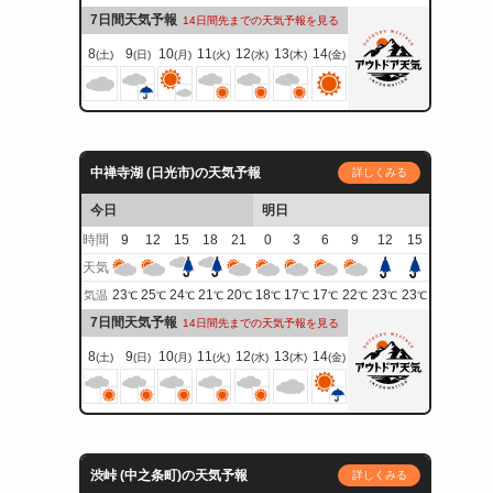
7日間天気予報
14日間先までの天気予報を見る
8
9
10
11
12
13
14
(土)
(日)
(月)
(火)
(水)
(木)
(金)
中禅寺湖 (日光市)の天気予報
詳しくみる
今日
明日
時間
9
12
15
18
21
0
3
6
9
12
15
天気
23
25
24
21
20
18
17
17
22
23
23
気温
℃
℃
℃
℃
℃
℃
℃
℃
℃
℃
℃
7日間天気予報
14日間先までの天気予報を見る
8
9
10
11
12
13
14
(土)
(日)
(月)
(火)
(水)
(木)
(金)
渋峠 (中之条町)の天気予報
詳しくみる