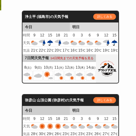
浄土平 (福島市)の天気予報
詳しくみる
今日
明日
時間
9
12
15
18
21
0
3
6
9
12
15
天気
21
22
22
20
17
16
15
16
20
19
19
気温
℃
℃
℃
℃
℃
℃
℃
℃
℃
℃
℃
7日間天気予報
14日間先までの天気予報を見る
8
9
10
11
12
13
14
(土)
(日)
(月)
(火)
(水)
(木)
(金)
弥彦山 山頂公園 (弥彦村)の天気予報
詳しくみる
今日
明日
時間
9
12
15
18
21
0
3
6
9
12
15
天気
28
30
29
26
23
23
23
23
26
27
27
気温
℃
℃
℃
℃
℃
℃
℃
℃
℃
℃
℃