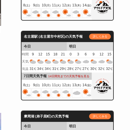
8
9
10
11
12
13
14
(土)
(日)
(月)
(火)
(水)
(木)
(金)
名古屋駅 (名古屋市中村区)の天気予報
詳しくみる
今日
明日
時間
9
12
15
18
21
0
3
6
9
12
15
天気
31
34
34
31
29
28
27
27
30
32
32
気温
℃
℃
℃
℃
℃
℃
℃
℃
℃
℃
℃
7日間天気予報
14日間先までの天気予報を見る
8
9
10
11
12
13
14
(土)
(日)
(月)
(火)
(水)
(木)
(金)
摩周湖 (弟子屈町)の天気予報
詳しくみる
今日
明日