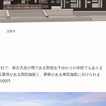
法隆寺
寺社で、推古天皇の甥である聖徳太子ゆかりの寺院でもありま
五重塔がある西院伽藍と、夢殿がある東院伽藍に分けられま
00円