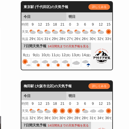
東京駅 (千代田区)の天気予報
詳しくみる
今日
明日
時間
9
12
15
18
21
0
3
6
9
12
15
天気
29
31
31
29
28
27
26
26
30
32
33
気温
℃
℃
℃
℃
℃
℃
℃
℃
℃
℃
℃
7日間天気予報
14日間先までの天気予報を見る
8
9
10
11
12
13
14
(土)
(日)
(月)
(火)
(水)
(木)
(金)
梅田駅 (大阪市北区)の天気予報
詳しくみる
今日
明日
時間
9
12
15
18
21
0
3
6
9
12
15
天気
32
35
36
33
30
29
28
28
31
34
36
気温
℃
℃
℃
℃
℃
℃
℃
℃
℃
℃
℃
7日間天気予報
14日間先までの天気予報を見る