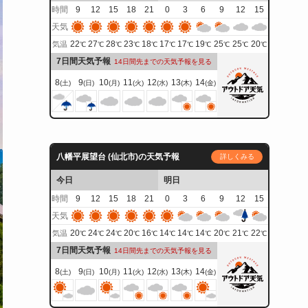
時間
9
12
15
18
21
0
3
6
9
12
15
天気
22
27
28
23
18
17
17
19
25
25
20
気温
℃
℃
℃
℃
℃
℃
℃
℃
℃
℃
℃
7日間天気予報
14日間先までの天気予報を見る
8
9
10
11
12
13
14
(土)
(日)
(月)
(火)
(水)
(木)
(金)
八幡平展望台 (仙北市)の天気予報
詳しくみる
今日
明日
時間
9
12
15
18
21
0
3
6
9
12
15
天気
20
24
24
20
16
14
14
14
20
21
22
気温
℃
℃
℃
℃
℃
℃
℃
℃
℃
℃
℃
7日間天気予報
14日間先までの天気予報を見る
8
9
10
11
12
13
14
(土)
(日)
(月)
(火)
(水)
(木)
(金)