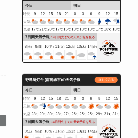
今日
明日
時間
9
12
15
18
21
0
3
6
9
12
15
天気
17
21
20
17
15
13
13
13
17
18
18
気温
℃
℃
℃
℃
℃
℃
℃
℃
℃
℃
℃
7日間天気予報
14日間先までの天気予報を見る
8
9
10
11
12
13
14
(土)
(日)
(月)
(火)
(水)
(木)
(金)
野島埼灯台 (南房総市)の天気予報
詳しくみる
今日
明日
時間
9
12
15
18
21
0
3
6
9
12
15
天気
28
29
30
28
27
26
25
25
29
31
31
気温
℃
℃
℃
℃
℃
℃
℃
℃
℃
℃
℃
7日間天気予報
14日間先までの天気予報を見る
8
9
10
11
12
13
14
(土)
(日)
(月)
(火)
(水)
(木)
(金)