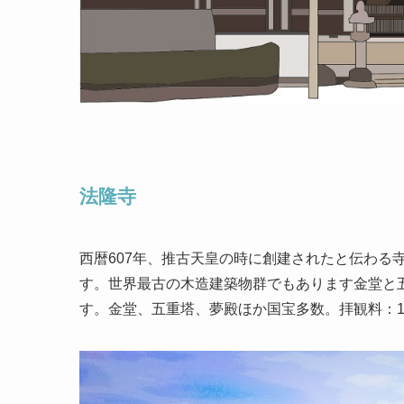
法隆寺
西暦607年、推古天皇の時に創建されたと伝わる
す。世界最古の木造建築物群でもあります金堂と
す。金堂、五重塔、夢殿ほか国宝多数。拝観料：15