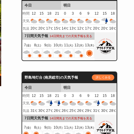
今日
明日
時間
12
15
18
21
0
3
6
9
12
15
18
天気
20
20
17
15
14
13
12
17
20
20
16
気温
℃
℃
℃
℃
℃
℃
℃
℃
℃
℃
℃
7日間天気予報
14日間先までの天気予報を見る
7
8
9
10
11
12
13
(金)
(土)
(日)
(月)
(火)
(水)
(木)
野島埼灯台 (南房総市)の天気予報
詳しくみる
今日
明日
時間
12
15
18
21
0
3
6
9
12
15
18
天気
31
30
27
26
26
25
26
29
31
30
28
気温
℃
℃
℃
℃
℃
℃
℃
℃
℃
℃
℃
7日間天気予報
14日間先までの天気予報を見る
7
8
9
10
11
12
13
(金)
(土)
(日)
(月)
(火)
(水)
(木)