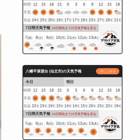
時間
12
15
18
21
0
3
6
9
12
15
18
天気
24
25
20
18
17
17
18
23
27
26
21
気温
℃
℃
℃
℃
℃
℃
℃
℃
℃
℃
℃
7日間天気予報
14日間先までの天気予報を見る
7
8
9
10
11
12
13
(金)
(土)
(日)
(月)
(火)
(水)
(木)
八幡平展望台 (仙北市)の天気予報
詳しくみる
今日
明日
時間
12
15
18
21
0
3
6
9
12
15
18
天気
22
23
19
15
14
14
15
20
23
22
19
気温
℃
℃
℃
℃
℃
℃
℃
℃
℃
℃
℃
7日間天気予報
14日間先までの天気予報を見る
7
8
9
10
11
12
13
(金)
(土)
(日)
(月)
(火)
(水)
(木)