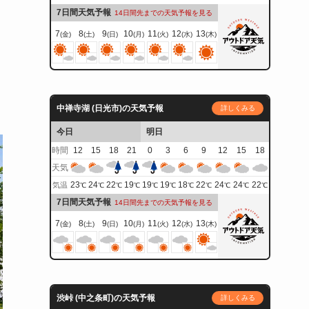
7日間天気予報
14日間先までの天気予報を見る
7
8
9
10
11
12
13
(金)
(土)
(日)
(月)
(火)
(水)
(木)
中禅寺湖 (日光市)の天気予報
詳しくみる
今日
明日
時間
12
15
18
21
0
3
6
9
12
15
18
天気
23
24
22
19
19
19
18
22
24
24
22
気温
℃
℃
℃
℃
℃
℃
℃
℃
℃
℃
℃
7日間天気予報
14日間先までの天気予報を見る
7
8
9
10
11
12
13
(金)
(土)
(日)
(月)
(火)
(水)
(木)
渋峠 (中之条町)の天気予報
詳しくみる