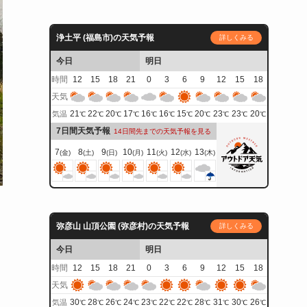
浄土平 (福島市)の天気予報
詳しくみる
今日
明日
時間
12
15
18
21
0
3
6
9
12
15
18
天気
21
22
20
17
16
16
15
20
23
23
20
気温
℃
℃
℃
℃
℃
℃
℃
℃
℃
℃
℃
7日間天気予報
14日間先までの天気予報を見る
7
8
9
10
11
12
13
(金)
(土)
(日)
(月)
(火)
(水)
(木)
弥彦山 山頂公園 (弥彦村)の天気予報
詳しくみる
今日
明日
時間
12
15
18
21
0
3
6
9
12
15
18
天気
30
28
26
24
23
22
22
28
31
30
26
気温
℃
℃
℃
℃
℃
℃
℃
℃
℃
℃
℃