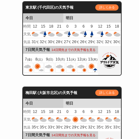
東京駅 (千代田区)の天気予報
詳しくみる
今日
明日
時間
12
15
18
21
0
3
6
9
12
15
18
天気
31
32
30
28
27
26
26
29
32
32
30
気温
℃
℃
℃
℃
℃
℃
℃
℃
℃
℃
℃
7日間天気予報
14日間先までの天気予報を見る
7
8
9
10
11
12
13
(金)
(土)
(日)
(月)
(火)
(水)
(木)
梅田駅 (大阪市北区)の天気予報
詳しくみる
今日
明日
時間
12
15
18
21
0
3
6
9
12
15
18
天気
35
35
33
30
29
29
29
32
35
35
33
気温
℃
℃
℃
℃
℃
℃
℃
℃
℃
℃
℃
7日間天気予報
14日間先までの天気予報を見る