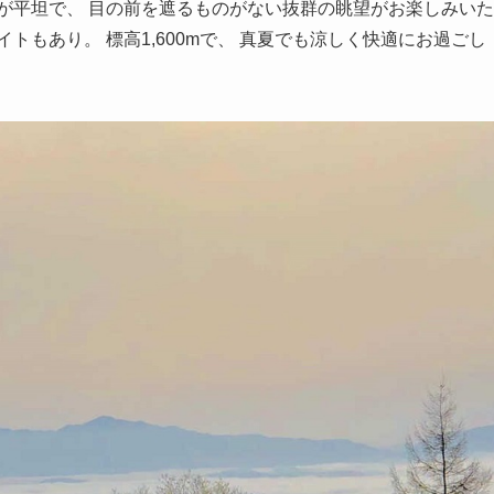
が平坦で、 目の前を遮るものがない抜群の眺望がお楽しみいた
トもあり。 標高1,600mで、 真夏でも涼しく快適にお過ごし