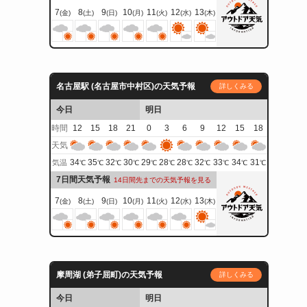
7
8
9
10
11
12
13
(金)
(土)
(日)
(月)
(火)
(水)
(木)
名古屋駅 (名古屋市中村区)の天気予報
詳しくみる
今日
明日
時間
12
15
18
21
0
3
6
9
12
15
18
天気
34
35
32
30
29
28
28
32
33
34
31
気温
℃
℃
℃
℃
℃
℃
℃
℃
℃
℃
℃
7日間天気予報
14日間先までの天気予報を見る
7
8
9
10
11
12
13
(金)
(土)
(日)
(月)
(火)
(水)
(木)
摩周湖 (弟子屈町)の天気予報
詳しくみる
今日
明日