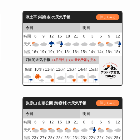
浄土平 (福島市)の天気予報
詳しくみる
今日
明日
時間
6
9
12
15
18
21
0
3
6
9
12
天気
16
19
19
19
18
16
15
14
14
18
18
気温
℃
℃
℃
℃
℃
℃
℃
℃
℃
℃
℃
7日間天気予報
14日間先までの天気予報を見る
9
10
11
12
13
14
15
(日)
(月)
(火)
(水)
(木)
(金)
(土)
弥彦山 山頂公園 (弥彦村)の天気予報
詳しくみる
今日
明日
時間
6
9
12
15
18
21
0
3
6
9
12
天気
23
27
28
28
25
23
23
22
22
24
25
気温
℃
℃
℃
℃
℃
℃
℃
℃
℃
℃
℃