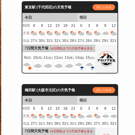
東京駅 (千代田区)の天気予報
詳しくみる
今日
明日
時間
6
9
12
15
18
21
0
3
6
9
12
天気
27
30
32
32
30
28
27
26
26
29
32
気温
℃
℃
℃
℃
℃
℃
℃
℃
℃
℃
℃
7日間天気予報
14日間先までの天気予報を見る
9
10
11
12
13
14
15
(日)
(月)
(火)
(水)
(木)
(金)
(土)
梅田駅 (大阪市北区)の天気予報
詳しくみる
今日
明日
時間
6
9
12
15
18
21
0
3
6
9
12
天気
27
31
34
36
32
31
29
28
27
30
32
気温
℃
℃
℃
℃
℃
℃
℃
℃
℃
℃
℃
7日間天気予報
14日間先までの天気予報を見る