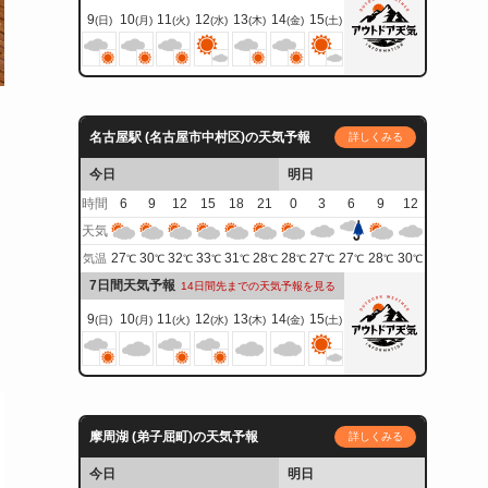
9
10
11
12
13
14
15
(日)
(月)
(火)
(水)
(木)
(金)
(土)
名古屋駅 (名古屋市中村区)の天気予報
詳しくみる
今日
明日
時間
6
9
12
15
18
21
0
3
6
9
12
天気
27
30
32
33
31
28
28
27
27
28
30
気温
℃
℃
℃
℃
℃
℃
℃
℃
℃
℃
℃
7日間天気予報
14日間先までの天気予報を見る
9
10
11
12
13
14
15
(日)
(月)
(火)
(水)
(木)
(金)
(土)
摩周湖 (弟子屈町)の天気予報
詳しくみる
今日
明日