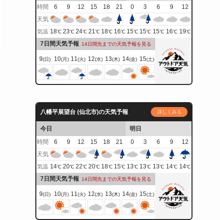
時間
6
9
12
15
18
21
0
3
6
9
12
天気
18
23
24
21
18
16
15
15
15
16
19
気温
℃
℃
℃
℃
℃
℃
℃
℃
℃
℃
℃
7日間天気予報
14日間先までの天気予報を見る
9
10
11
12
13
14
15
(日)
(月)
(火)
(水)
(木)
(金)
(土)
八幡平展望台 (仙北市)の天気予報
詳しくみる
今日
明日
時間
6
9
12
15
18
21
0
3
6
9
12
天気
14
20
22
20
18
15
13
13
13
14
14
気温
℃
℃
℃
℃
℃
℃
℃
℃
℃
℃
℃
7日間天気予報
14日間先までの天気予報を見る
9
10
11
12
13
14
15
(日)
(月)
(火)
(水)
(木)
(金)
(土)