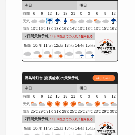
今日
明日
時間
6
9
12
15
18
21
0
3
6
9
12
天気
13
16
17
18
16
14
13
13
13
15
16
気温
℃
℃
℃
℃
℃
℃
℃
℃
℃
℃
℃
7日間天気予報
14日間先までの天気予報を見る
9
10
11
12
13
14
15
(日)
(月)
(火)
(水)
(木)
(金)
(土)
野島埼灯台 (南房総市)の天気予報
詳しくみる
今日
明日
時間
6
9
12
15
18
21
0
3
6
9
12
天気
25
29
31
31
28
25
25
24
23
29
30
気温
℃
℃
℃
℃
℃
℃
℃
℃
℃
℃
℃
7日間天気予報
14日間先までの天気予報を見る
9
10
11
12
13
14
15
(日)
(月)
(火)
(水)
(木)
(金)
(土)