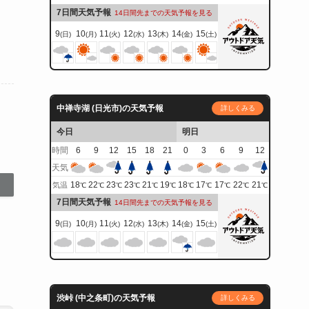
7日間天気予報
14日間先までの天気予報を見る
9
10
11
12
13
14
15
(日)
(月)
(火)
(水)
(木)
(金)
(土)
中禅寺湖 (日光市)の天気予報
詳しくみる
今日
明日
時間
6
9
12
15
18
21
0
3
6
9
12
天気
18
22
23
23
21
19
18
17
17
22
21
気温
℃
℃
℃
℃
℃
℃
℃
℃
℃
℃
℃
7日間天気予報
14日間先までの天気予報を見る
9
10
11
12
13
14
15
(日)
(月)
(火)
(水)
(木)
(金)
(土)
渋峠 (中之条町)の天気予報
詳しくみる