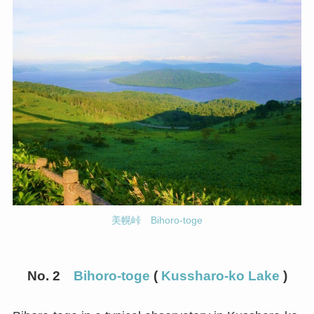
美幌峠 Bihoro-toge
No. 2
Bihoro-toge
(
Kussharo-ko Lake
)