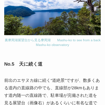
裏摩周湖展望台から見る摩周湖 Mashu-ko to see from a back
Mashu-ko observatory
No.5 天に続く道
前出のエサヌカ線に続く“道絶景”ですが、数多くあ
る道内の直線路の中でも、直線部が28kmもありま
す道内随一の直線路で、駐車場が完備された道を
見る展望台（画像右）があるくらいに有名な道で