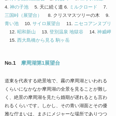
4.
神の子池
5. 天に続く道 6.
ミルクロード
7.
三国峠（展望台）
8. クリスマスツリーの木 9.
青い池
10.
サイロ展望台
11.
ニセコアンヌプリ
12.
昭和新山
13.
登別温泉 地獄谷
14.
神威岬
15.
西大島橋から見る 駒ヶ岳
No.1
摩周湖第1展望台
道東を代表する絶景地で、霧の摩周湖といわれる
くらいになかなか摩周湖の全景を見ることが難し
く、絶景の摩周湖を見たら婚期が遅れるとも言わ
れるくらいです。しかし、その青い湖面とその優
雅な佇まいは、まさにメジャーな場所でありつつ