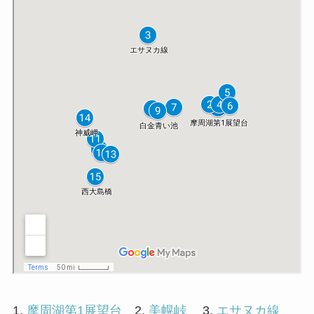
1.
摩周湖第1展望台
2.
美幌峠
3.
エサヌカ線