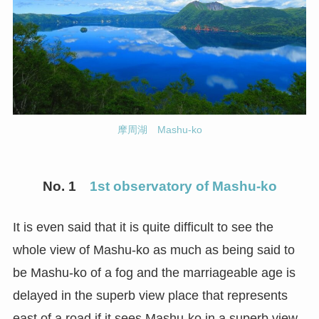
摩周湖 Mashu-ko
No. 1
1st observatory of Mashu-ko
It is even said that it is quite difficult to see the
whole view of Mashu-ko as much as being said to
be Mashu-ko of a fog and the marriageable age is
delayed in the superb view place that represents
east of a road if it sees Mashu-ko in a superb view,