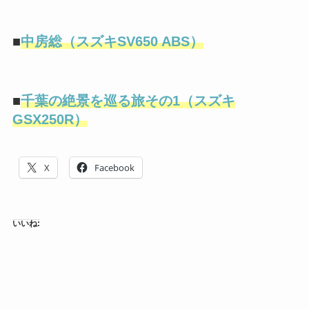
■
中房総（スズキSV650 ABS）
■
千葉の絶景を巡る旅その1（スズキ
GSX250R）
X
Facebook
いいね: