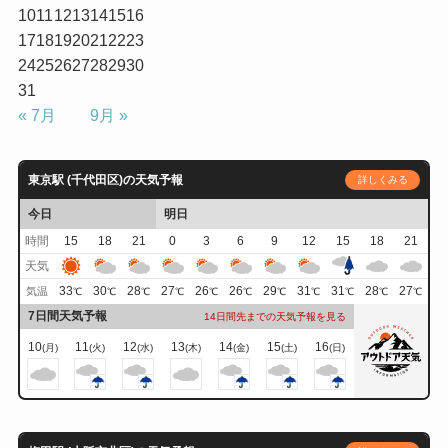
10
11
12
13
14
15
16
17
18
19
20
21
22
23
24
25
26
27
28
29
30
31
« 7月
9月 »
東京駅 (千代田区)の天気予報
詳しくみる
今日
明日
時間
15
18
21
0
3
6
9
12
15
18
21
天気
33
30
28
27
26
26
29
31
31
28
27
気温
℃
℃
℃
℃
℃
℃
℃
℃
℃
℃
℃
7日間天気予報
14日間先までの天気予報を見る
10
11
12
13
14
15
16
(月)
(火)
(水)
(木)
(金)
(土)
(日)