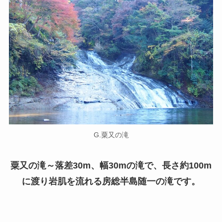
G.粟又の滝
粟又の滝～落差30m、幅30mの滝で、長さ約100m
に渡り岩肌を流れる房総半島随一の滝です。