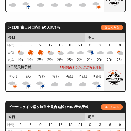
河口湖 (富士河口湖町)の天気予報
詳しくみる
今日
明日
時間
3
6
9
12
15
18
21
0
3
6
9
天気
19
19
25
29
28
25
22
21
20
20
25
気温
℃
℃
℃
℃
℃
℃
℃
℃
℃
℃
℃
7日間天気予報
14日間先までの天気予報を見る
10
11
12
13
14
15
16
(月)
(火)
(水)
(木)
(金)
(土)
(日)
ビーナスライン霧ヶ峰富士見台 (諏訪市)の天気予報
詳しくみる
今日
明日
時間
3
6
9
12
15
18
21
0
3
6
9