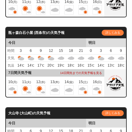
10
11
12
13
14
15
16
(月)
(火)
(水)
(木)
(金)
(土)
(日)
瓶ヶ森白石小屋 (西条市)の天気予報
詳しくみる
今日
明日
時間
3
6
9
12
15
18
21
0
3
6
9
天気
14
14
17
20
19
18
16
15
14
13
18
気温
℃
℃
℃
℃
℃
℃
℃
℃
℃
℃
℃
7日間天気予報
14日間先までの天気予報を見る
10
11
12
13
14
15
16
(月)
(火)
(水)
(木)
(金)
(土)
(日)
大山寺 (大山町)の天気予報
詳しくみる
今日
明日
時間
3
6
9
12
15
18
21
0
3
6
9