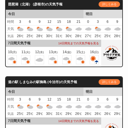
琵琶湖（北湖） (彦根市)の天気予報
詳しくみる
今日
明日
時間
3
6
9
12
15
18
21
0
3
6
9
天気
26
25
28
30
31
30
28
27
25
25
28
気温
℃
℃
℃
℃
℃
℃
℃
℃
℃
℃
℃
7日間天気予報
14日間先までの天気予報を見る
10
11
12
13
14
15
16
(月)
(火)
(水)
(木)
(金)
(土)
(日)
道の駅 しまなみの駅御島 (今治市)の天気予報
詳しくみる
今日
明日
時間
3
6
9
12
15
18
21
0
3
6
9
天気
25
25
29
30
31
29
26
26
26
26
29
気温
℃
℃
℃
℃
℃
℃
℃
℃
℃
℃
℃
7日間天気予報
14日間先までの天気予報を見る