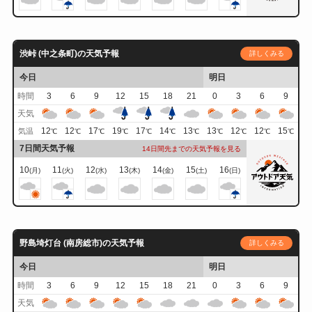
渋峠 (中之条町)の天気予報
詳しくみる
今日
明日
時間
3
6
9
12
15
18
21
0
3
6
9
天気
12
12
17
19
17
14
13
13
12
12
15
気温
℃
℃
℃
℃
℃
℃
℃
℃
℃
℃
℃
7日間天気予報
14日間先までの天気予報を見る
10
11
12
13
14
15
16
(月)
(火)
(水)
(木)
(金)
(土)
(日)
野島埼灯台 (南房総市)の天気予報
詳しくみる
今日
明日
時間
3
6
9
12
15
18
21
0
3
6
9
天気