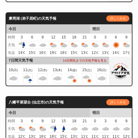
摩周湖 (弟子屈町)の天気予報
詳しくみる
今日
明日
時間
3
6
9
12
15
18
21
0
3
6
9
天気
14
15
16
19
18
15
13
12
13
14
17
気温
℃
℃
℃
℃
℃
℃
℃
℃
℃
℃
℃
7日間天気予報
14日間先までの天気予報を見る
10
11
12
13
14
15
16
(月)
(火)
(水)
(木)
(金)
(土)
(日)
八幡平展望台 (仙北市)の天気予報
詳しくみる
今日
明日
時間
3
6
9
12
15
18
21
0
3
6
9
天気
12
13
16
18
15
13
11
11
11
11
12
気温
℃
℃
℃
℃
℃
℃
℃
℃
℃
℃
℃