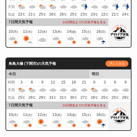
天気
22
21
25
26
26
25
23
23
22
21
24
気温
℃
℃
℃
℃
℃
℃
℃
℃
℃
℃
℃
7日間天気予報
14日間先までの天気予報を見る
10
11
12
13
14
15
16
(月)
(火)
(水)
(木)
(金)
(土)
(日)
角島大橋 (下関市)の天気予報
詳しくみる
今日
明日
時間
3
6
9
12
15
18
21
0
3
6
9
天気
25
26
29
31
31
30
27
26
25
25
29
気温
℃
℃
℃
℃
℃
℃
℃
℃
℃
℃
℃
7日間天気予報
14日間先までの天気予報を見る
10
11
12
13
14
15
16
(月)
(火)
(水)
(木)
(金)
(土)
(日)