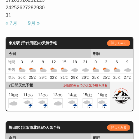
24
25
26
27
28
29
30
31
« 7月
9月 »
東京駅 (千代田区)の天気予報
詳しくみる
今日
明日
時間
3
6
9
12
15
18
21
0
3
6
9
天気
26
25
29
32
31
29
26
25
25
25
27
気温
℃
℃
℃
℃
℃
℃
℃
℃
℃
℃
℃
7日間天気予報
14日間先までの天気予報を見る
10
11
12
13
14
15
16
(月)
(火)
(水)
(木)
(金)
(土)
(日)
梅田駅 (大阪市北区)の天気予報
詳しくみる
今日
明日