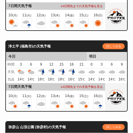
7日間天気予報
14日間先までの天気予報を見る
10
11
12
13
14
15
16
(月)
(火)
(水)
(木)
(金)
(土)
(日)
浄土平 (福島市)の天気予報
詳しくみる
今日
明日
時間
3
6
9
12
15
18
21
0
3
6
9
天気
14
14
18
18
18
16
15
14
14
14
16
気温
℃
℃
℃
℃
℃
℃
℃
℃
℃
℃
℃
7日間天気予報
14日間先までの天気予報を見る
10
11
12
13
14
15
16
(月)
(火)
(水)
(木)
(金)
(土)
(日)
弥彦山 山頂公園 (弥彦村)の天気予報
詳しくみる