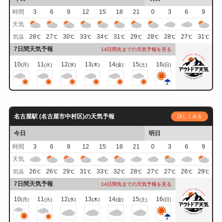
時間
3
6
9
12
15
18
21
0
3
6
9
天気
28
27
30
33
34
31
29
28
28
27
31
気温
℃
℃
℃
℃
℃
℃
℃
℃
℃
℃
℃
7日間天気予報
14日間先までの天気予報を見る
10
11
12
13
14
15
16
(月)
(火)
(水)
(木)
(金)
(土)
(日)
名古屋駅 (名古屋市中村区)の天気予報
詳しくみる
今日
明日
時間
3
6
9
12
15
18
21
0
3
6
9
天気
26
26
29
31
33
32
28
27
27
26
29
気温
℃
℃
℃
℃
℃
℃
℃
℃
℃
℃
℃
7日間天気予報
14日間先までの天気予報を見る
10
11
12
13
14
15
16
(月)
(火)
(水)
(木)
(金)
(土)
(日)