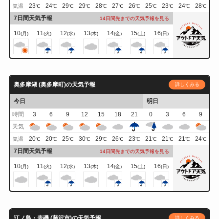
23
24
29
29
28
27
26
25
23
24
28
気温
℃
℃
℃
℃
℃
℃
℃
℃
℃
℃
℃
7日間天気予報
14日間先までの天気予報を見る
10
11
12
13
14
15
16
(月)
(火)
(水)
(木)
(金)
(土)
(日)
奥多摩湖 (奥多摩町)の天気予報
詳しくみる
今日
明日
時間
3
6
9
12
15
18
21
0
3
6
9
天気
20
20
25
30
29
26
23
21
21
21
24
気温
℃
℃
℃
℃
℃
℃
℃
℃
℃
℃
℃
7日間天気予報
14日間先までの天気予報を見る
10
11
12
13
14
15
16
(月)
(火)
(水)
(木)
(金)
(土)
(日)
江ノ島・表磯 (藤沢市)の天気予報
詳しくみる