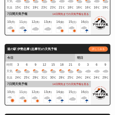
天気
15
15
19
23
23
21
18
16
16
16
19
気温
℃
℃
℃
℃
℃
℃
℃
℃
℃
℃
℃
7日間天気予報
14日間先までの天気予報を見る
10
11
12
13
14
15
16
(月)
(火)
(水)
(木)
(金)
(土)
(日)
道の駅 伊勢志摩 (志摩市)の天気予報
詳しくみる
今日
明日
時間
3
6
9
12
15
18
21
0
3
6
9
天気
24
25
29
31
30
28
25
24
24
24
29
気温
℃
℃
℃
℃
℃
℃
℃
℃
℃
℃
℃
7日間天気予報
14日間先までの天気予報を見る
10
11
12
13
14
15
16
(月)
(火)
(水)
(木)
(金)
(土)
(日)