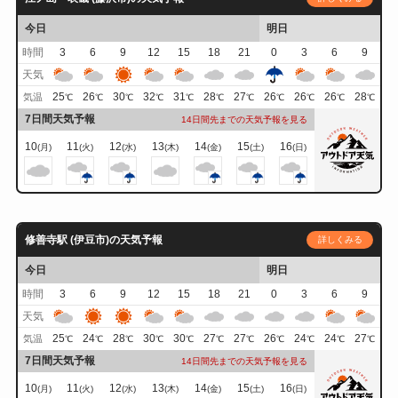
今日
明日
時間
3
6
9
12
15
18
21
0
3
6
9
天気
25
26
30
32
31
28
27
26
26
26
28
気温
℃
℃
℃
℃
℃
℃
℃
℃
℃
℃
℃
7日間天気予報
14日間先までの天気予報を見る
10
11
12
13
14
15
16
(月)
(火)
(水)
(木)
(金)
(土)
(日)
修善寺駅 (伊豆市)の天気予報
詳しくみる
今日
明日
時間
3
6
9
12
15
18
21
0
3
6
9
天気
25
24
28
30
30
27
27
26
24
24
27
気温
℃
℃
℃
℃
℃
℃
℃
℃
℃
℃
℃
7日間天気予報
14日間先までの天気予報を見る
10
11
12
13
14
15
16
(月)
(火)
(水)
(木)
(金)
(土)
(日)