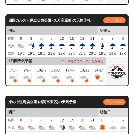
四国カルスト県立自然公園 (久万高原町)の天気予報
詳しくみる
明日
明後日
時間
0
3
6
9
12
15
18
21
0
3
6
天気
19
19
19
21
22
23
21
20
19
19
18
気温
℃
℃
℃
℃
℃
℃
℃
℃
℃
℃
℃
7日間天気予報
14日間先までの天気予報を見る
8
9
10
11
12
13
14
(土)
(日)
(月)
(火)
(水)
(木)
(金)
海の中道海浜公園 (福岡市東区)の天気予報
詳しくみる
明日
明後日
時間
0
3
6
9
12
15
18
21
0
3
6
天気