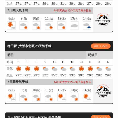
27
27
27
29
30
31
30
28
27
26
26
気温
℃
℃
℃
℃
℃
℃
℃
℃
℃
℃
℃
7日間天気予報
14日間先までの天気予報を見る
8
9
10
11
12
13
14
(土)
(日)
(月)
(火)
(水)
(木)
(金)
梅田駅 (大阪市北区)の天気予報
詳しくみる
明日
明後日
時間
0
3
6
9
12
15
18
21
0
3
6
天気
29
29
29
32
35
35
33
30
29
28
29
気温
℃
℃
℃
℃
℃
℃
℃
℃
℃
℃
℃
7日間天気予報
14日間先までの天気予報を見る
8
9
10
11
12
13
14
(土)
(日)
(月)
(火)
(水)
(木)
(金)
名古屋駅 (名古屋市中村区)の天気予報
詳しくみる