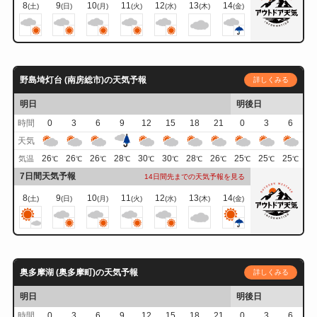
8
9
10
11
12
13
14
(土)
(日)
(月)
(火)
(水)
(木)
(金)
野島埼灯台 (南房総市)の天気予報
詳しくみる
明日
明後日
時間
0
3
6
9
12
15
18
21
0
3
6
天気
26
26
26
28
30
30
28
26
25
25
25
気温
℃
℃
℃
℃
℃
℃
℃
℃
℃
℃
℃
7日間天気予報
14日間先までの天気予報を見る
8
9
10
11
12
13
14
(土)
(日)
(月)
(火)
(水)
(木)
(金)
奥多摩湖 (奥多摩町)の天気予報
詳しくみる
明日
明後日
時間
0
3
6
9
12
15
18
21
0
3
6