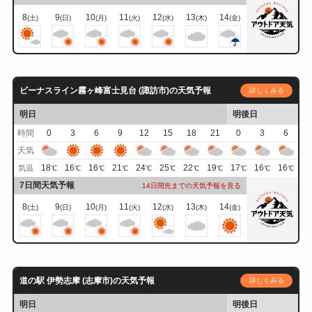
8
9
10
11
12
13
14
(土)
(日)
(月)
(火)
(水)
(木)
(金)
ビーナスライン霧ヶ峰富士見台 (諏訪市)の天気予報
詳しくみる
明日
明後日
時間
0
3
6
9
12
15
18
21
0
3
6
天気
18
16
16
21
24
25
22
19
17
16
16
気温
℃
℃
℃
℃
℃
℃
℃
℃
℃
℃
℃
7日間天気予報
14日間先までの天気予報を見る
8
9
10
11
12
13
14
(土)
(日)
(月)
(火)
(水)
(木)
(金)
道の駅 伊勢志摩 (志摩市)の天気予報
詳しくみる
明日
明後日