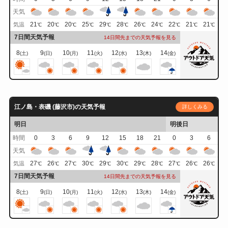
天気
21
20
20
25
29
28
26
24
22
21
21
気温
℃
℃
℃
℃
℃
℃
℃
℃
℃
℃
℃
7日間天気予報
14日間先までの天気予報を見る
8
9
10
11
12
13
14
(土)
(日)
(月)
(火)
(水)
(木)
(金)
江ノ島・表磯 (藤沢市)の天気予報
詳しくみる
明日
明後日
時間
0
3
6
9
12
15
18
21
0
3
6
天気
27
26
27
30
29
30
29
28
27
26
26
気温
℃
℃
℃
℃
℃
℃
℃
℃
℃
℃
℃
7日間天気予報
14日間先までの天気予報を見る
8
9
10
11
12
13
14
(土)
(日)
(月)
(火)
(水)
(木)
(金)