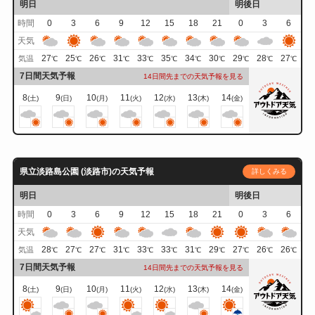
明日
明後日
時間
0
3
6
9
12
15
18
21
0
3
6
天気
27
25
26
31
33
35
34
30
29
28
27
気温
℃
℃
℃
℃
℃
℃
℃
℃
℃
℃
℃
7日間天気予報
14日間先までの天気予報を見る
8
9
10
11
12
13
14
(土)
(日)
(月)
(火)
(水)
(木)
(金)
県立淡路島公園 (淡路市)の天気予報
詳しくみる
明日
明後日
時間
0
3
6
9
12
15
18
21
0
3
6
天気
28
27
27
31
33
33
31
29
27
26
26
気温
℃
℃
℃
℃
℃
℃
℃
℃
℃
℃
℃
7日間天気予報
14日間先までの天気予報を見る
8
9
10
11
12
13
14
(土)
(日)
(月)
(火)
(水)
(木)
(金)