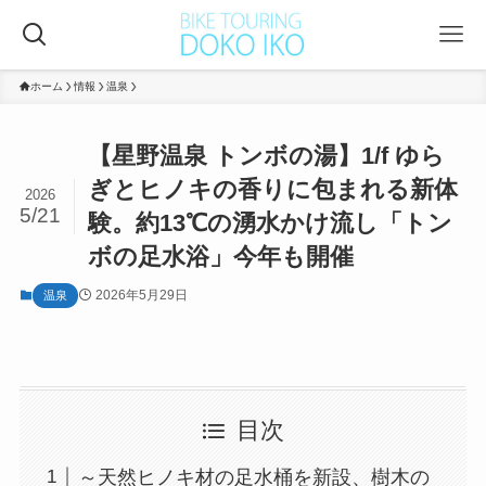
ホーム
情報
温泉
【星野温泉 トンボの湯】1/f ゆら
ぎとヒノキの香りに包まれる新体
2026
5/21
験。約13℃の湧水かけ流し「トン
ボの足水浴」今年も開催
2026年5月29日
温泉
目次
～天然ヒノキ材の足水桶を新設、樹木の