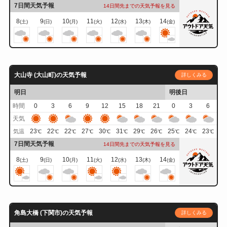
7日間天気予報
14日間先までの天気予報を見る
8
9
10
11
12
13
14
(土)
(日)
(月)
(火)
(水)
(木)
(金)
大山寺 (大山町)の天気予報
詳しくみる
明日
明後日
時間
0
3
6
9
12
15
18
21
0
3
6
天気
23
22
22
27
30
31
29
26
25
24
23
気温
℃
℃
℃
℃
℃
℃
℃
℃
℃
℃
℃
7日間天気予報
14日間先までの天気予報を見る
8
9
10
11
12
13
14
(土)
(日)
(月)
(火)
(水)
(木)
(金)
角島大橋 (下関市)の天気予報
詳しくみる