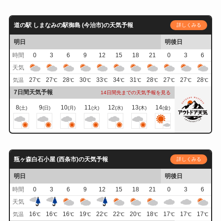
道の駅 しまなみの駅御島 (今治市)の天気予報
詳しくみる
明日
明後日
時間
0
3
6
9
12
15
18
21
0
3
6
天気
27
27
28
30
33
34
31
28
27
27
28
気温
℃
℃
℃
℃
℃
℃
℃
℃
℃
℃
℃
7日間天気予報
14日間先までの天気予報を見る
8
9
10
11
12
13
14
(土)
(日)
(月)
(火)
(水)
(木)
(金)
瓶ヶ森白石小屋 (西条市)の天気予報
詳しくみる
明日
明後日
時間
0
3
6
9
12
15
18
21
0
3
6
天気
16
16
16
19
22
22
20
18
17
17
17
気温
℃
℃
℃
℃
℃
℃
℃
℃
℃
℃
℃