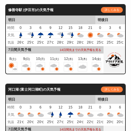
修善寺駅 (伊豆市)の天気予報
詳しくみる
明日
明後日
時間
0
3
6
9
12
15
18
21
0
3
6
天気
26
25
25
27
28
29
28
26
25
25
25
気温
℃
℃
℃
℃
℃
℃
℃
℃
℃
℃
℃
7日間天気予報
14日間先までの天気予報を見る
8
9
10
11
12
13
14
(土)
(日)
(月)
(火)
(水)
(木)
(金)
河口湖 (富士河口湖町)の天気予報
詳しくみる
明日
明後日
時間
0
3
6
9
12
15
18
21
0
3
6
天気
21
20
20
25
27
25
24
22
21
20
20
気温
℃
℃
℃
℃
℃
℃
℃
℃
℃
℃
℃
7日間天気予報
14日間先までの天気予報を見る