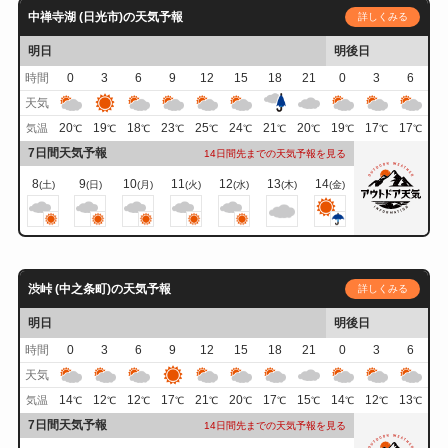
中禅寺湖 (日光市)の天気予報
詳しくみる
明日
明後日
時間
0
3
6
9
12
15
18
21
0
3
6
天気
20
19
18
23
25
24
21
20
19
17
17
気温
℃
℃
℃
℃
℃
℃
℃
℃
℃
℃
℃
7日間天気予報
14日間先までの天気予報を見る
8
9
10
11
12
13
14
(土)
(日)
(月)
(火)
(水)
(木)
(金)
渋峠 (中之条町)の天気予報
詳しくみる
明日
明後日
時間
0
3
6
9
12
15
18
21
0
3
6
天気
14
12
12
17
21
20
17
15
14
12
13
気温
℃
℃
℃
℃
℃
℃
℃
℃
℃
℃
℃
7日間天気予報
14日間先までの天気予報を見る