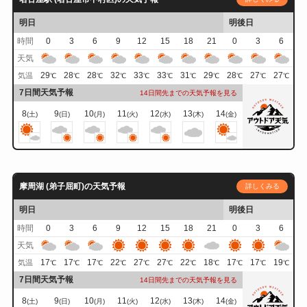
明日
明後日
時間
0
3
6
9
12
15
18
21
0
3
6
天気
29
28
28
32
33
33
31
29
28
27
27
気温
℃
℃
℃
℃
℃
℃
℃
℃
℃
℃
℃
7日間天気予報
14日間先までの天気予報を見る
8
9
10
11
12
13
14
(土)
(日)
(月)
(火)
(水)
(木)
(金)
摩周湖 (弟子屈町)の天気予報
詳しくみる
明日
明後日
時間
0
3
6
9
12
15
18
21
0
3
6
天気
17
17
17
22
27
27
22
18
17
17
19
気温
℃
℃
℃
℃
℃
℃
℃
℃
℃
℃
℃
7日間天気予報
14日間先までの天気予報を見る
8
9
10
11
12
13
14
(土)
(日)
(月)
(火)
(水)
(木)
(金)