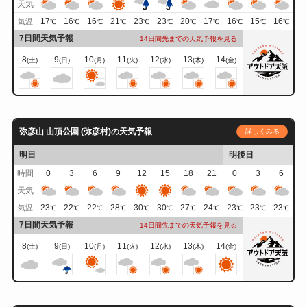
天気
17
16
16
21
23
23
20
17
16
15
16
気温
℃
℃
℃
℃
℃
℃
℃
℃
℃
℃
℃
7日間天気予報
14日間先までの天気予報を見る
8
9
10
11
12
13
14
(土)
(日)
(月)
(火)
(水)
(木)
(金)
弥彦山 山頂公園 (弥彦村)の天気予報
詳しくみる
明日
明後日
時間
0
3
6
9
12
15
18
21
0
3
6
天気
23
22
22
28
30
30
27
24
23
23
23
気温
℃
℃
℃
℃
℃
℃
℃
℃
℃
℃
℃
7日間天気予報
14日間先までの天気予報を見る
8
9
10
11
12
13
14
(土)
(日)
(月)
(火)
(水)
(木)
(金)