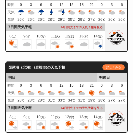
時間
0
3
6
9
12
15
18
21
0
3
6
天気
26
26
26
28
29
30
29
27
26
26
26
気温
℃
℃
℃
℃
℃
℃
℃
℃
℃
℃
℃
7日間天気予報
14日間先までの天気予報を見る
8
9
10
11
12
13
14
(土)
(日)
(月)
(火)
(水)
(木)
(金)
琵琶湖（北湖） (彦根市)の天気予報
詳しくみる
明日
明後日
時間
0
3
6
9
12
15
18
21
0
3
6
天気
28
28
28
31
33
34
31
29
28
27
27
気温
℃
℃
℃
℃
℃
℃
℃
℃
℃
℃
℃
7日間天気予報
14日間先までの天気予報を見る
8
9
10
11
12
13
14
(土)
(日)
(月)
(火)
(水)
(木)
(金)