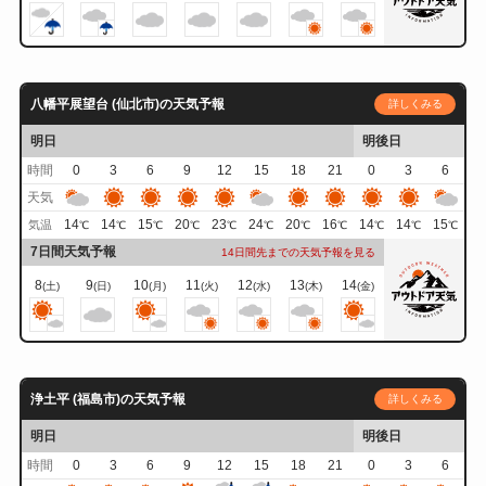
八幡平展望台 (仙北市)の天気予報
詳しくみる
明日
明後日
時間
0
3
6
9
12
15
18
21
0
3
6
天気
14
14
15
20
23
24
20
16
14
14
15
気温
℃
℃
℃
℃
℃
℃
℃
℃
℃
℃
℃
7日間天気予報
14日間先までの天気予報を見る
8
9
10
11
12
13
14
(土)
(日)
(月)
(火)
(水)
(木)
(金)
浄土平 (福島市)の天気予報
詳しくみる
明日
明後日
時間
0
3
6
9
12
15
18
21
0
3
6