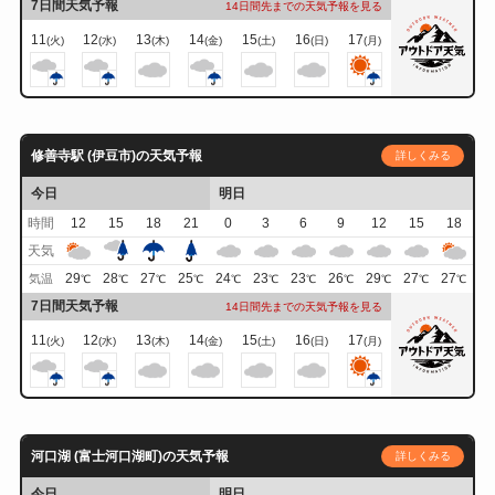
7日間天気予報
14日間先までの天気予報を見る
11
12
13
14
15
16
17
(火)
(水)
(木)
(金)
(土)
(日)
(月)
修善寺駅 (伊豆市)の天気予報
詳しくみる
今日
明日
時間
12
15
18
21
0
3
6
9
12
15
18
天気
29
28
27
25
24
23
23
26
29
27
27
気温
℃
℃
℃
℃
℃
℃
℃
℃
℃
℃
℃
7日間天気予報
14日間先までの天気予報を見る
11
12
13
14
15
16
17
(火)
(水)
(木)
(金)
(土)
(日)
(月)
河口湖 (富士河口湖町)の天気予報
詳しくみる
今日
明日