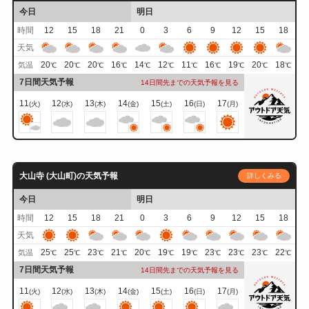
今日
明日
時間
12
15
18
21
0
3
6
9
12
15
18
天気
20
20
20
16
14
12
11
16
19
20
18
気温
℃
℃
℃
℃
℃
℃
℃
℃
℃
℃
℃
7日間天気予報
14日間先までの天気予報を見る
11
12
13
14
15
16
17
(火)
(水)
(木)
(金)
(土)
(日)
(月)
大山寺 (大山町)の天気予報
詳しくみる
今日
明日
時間
12
15
18
21
0
3
6
9
12
15
18
天気
25
25
23
21
20
19
19
23
23
23
22
気温
℃
℃
℃
℃
℃
℃
℃
℃
℃
℃
℃
7日間天気予報
14日間先までの天気予報を見る
11
12
13
14
15
16
17
(火)
(水)
(木)
(金)
(土)
(日)
(月)