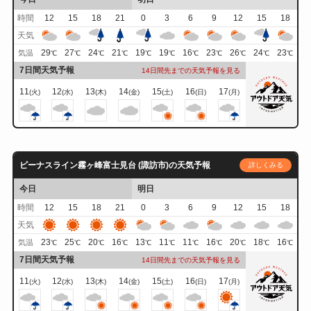
時間
12
15
18
21
0
3
6
9
12
15
18
天気
29
27
24
21
19
19
16
23
26
24
23
気温
℃
℃
℃
℃
℃
℃
℃
℃
℃
℃
℃
7日間天気予報
14日間先までの天気予報を見る
11
12
13
14
15
16
17
(火)
(水)
(木)
(金)
(土)
(日)
(月)
ビーナスライン霧ヶ峰富士見台 (諏訪市)の天気予報
詳しくみる
今日
明日
時間
12
15
18
21
0
3
6
9
12
15
18
天気
23
25
20
16
13
11
11
16
20
18
16
気温
℃
℃
℃
℃
℃
℃
℃
℃
℃
℃
℃
7日間天気予報
14日間先までの天気予報を見る
11
12
13
14
15
16
17
(火)
(水)
(木)
(金)
(土)
(日)
(月)