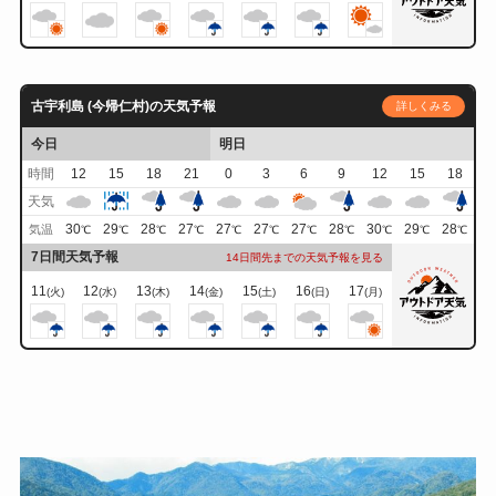
古宇利島 (今帰仁村)の天気予報
詳しくみる
今日
明日
時間
12
15
18
21
0
3
6
9
12
15
18
天気
30
29
28
27
27
27
27
28
30
29
28
気温
℃
℃
℃
℃
℃
℃
℃
℃
℃
℃
℃
7日間天気予報
14日間先までの天気予報を見る
11
12
13
14
15
16
17
(火)
(水)
(木)
(金)
(土)
(日)
(月)