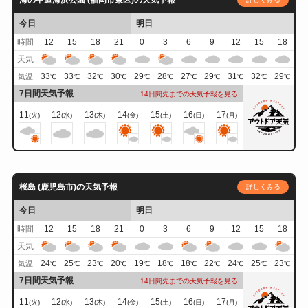
今日
明日
時間
12
15
18
21
0
3
6
9
12
15
18
天気
33
33
32
30
29
28
27
29
31
32
29
気温
℃
℃
℃
℃
℃
℃
℃
℃
℃
℃
℃
7日間天気予報
14日間先までの天気予報を見る
11
12
13
14
15
16
17
(火)
(水)
(木)
(金)
(土)
(日)
(月)
桜島 (鹿児島市)の天気予報
詳しくみる
今日
明日
時間
12
15
18
21
0
3
6
9
12
15
18
天気
24
25
23
20
19
18
18
22
24
25
23
気温
℃
℃
℃
℃
℃
℃
℃
℃
℃
℃
℃
7日間天気予報
14日間先までの天気予報を見る
11
12
13
14
15
16
17
(火)
(水)
(木)
(金)
(土)
(日)
(月)