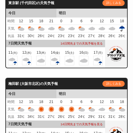
東京駅 (千代田区)の天気予報
詳しくみる
今日
明日
時間
12
15
18
21
0
3
6
9
12
15
18
天気
31
30
26
24
23
23
23
27
28
26
26
気温
℃
℃
℃
℃
℃
℃
℃
℃
℃
℃
℃
7日間天気予報
14日間先までの天気予報を見る
11
12
13
14
15
16
17
(火)
(水)
(木)
(金)
(土)
(日)
(月)
梅田駅 (大阪市北区)の天気予報
詳しくみる
今日
明日
時間
12
15
18
21
0
3
6
9
12
15
18
天気
33
34
31
27
26
25
24
29
31
31
28
気温
℃
℃
℃
℃
℃
℃
℃
℃
℃
℃
℃
7日間天気予報
14日間先までの天気予報を見る