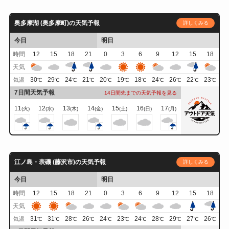
奥多摩湖 (奥多摩町)の天気予報
詳しくみる
今日
明日
時間
12
15
18
21
0
3
6
9
12
15
18
天気
30
29
24
21
20
19
18
24
26
22
23
気温
℃
℃
℃
℃
℃
℃
℃
℃
℃
℃
℃
7日間天気予報
14日間先までの天気予報を見る
11
12
13
14
15
16
17
(火)
(水)
(木)
(金)
(土)
(日)
(月)
江ノ島・表磯 (藤沢市)の天気予報
詳しくみる
今日
明日
時間
12
15
18
21
0
3
6
9
12
15
18
天気
31
31
28
26
24
23
24
28
29
27
26
気温
℃
℃
℃
℃
℃
℃
℃
℃
℃
℃
℃