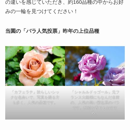
の違いを感じていただき、約160品種の中からお好
みの一輪を見つけてください！
当園の「バラ人気投票」昨年の上位品種
「カフェラテ」秋らしいシッ
「シャルルドゥゴール」元フ
クな色合いで、写真を撮る方
ランス大統領にちなんだ名前
も多く、人気の品種です。
の、人気の高い紫色系のバラ
です。独特な香りもおすす
め。