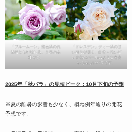
「ドレスデン」ティー系の甘
「ブルームーン」紫色系の代
い香りが濃く、白色～淡いピ
表格とも呼ばれる、人気の品
ンク色のパールのような色合
種です。
いも美しいバラです。
2025年「秋バラ」の見頃ピーク：10月下旬の予想
※夏の酷暑の影響も少なく、概ね例年通りの開花
予想です。