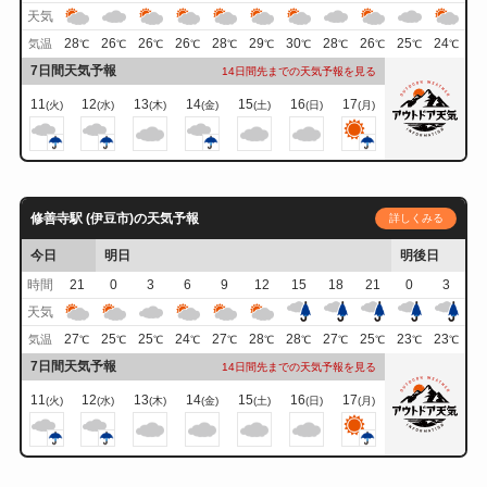
天気
28
26
26
26
28
29
30
28
26
25
24
気温
℃
℃
℃
℃
℃
℃
℃
℃
℃
℃
℃
7日間天気予報
14日間先までの天気予報を見る
11
12
13
14
15
16
17
(火)
(水)
(木)
(金)
(土)
(日)
(月)
修善寺駅 (伊豆市)の天気予報
詳しくみる
今日
明日
明後日
時間
21
0
3
6
9
12
15
18
21
0
3
天気
27
25
25
24
27
28
28
27
25
23
23
気温
℃
℃
℃
℃
℃
℃
℃
℃
℃
℃
℃
7日間天気予報
14日間先までの天気予報を見る
11
12
13
14
15
16
17
(火)
(水)
(木)
(金)
(土)
(日)
(月)