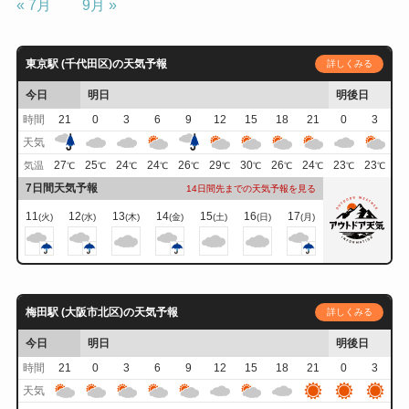
« 7月
9月 »
東京駅 (千代田区)の天気予報
詳しくみる
今日
明日
明後日
時間
21
0
3
6
9
12
15
18
21
0
3
天気
27
25
24
24
26
29
30
26
24
23
23
気温
℃
℃
℃
℃
℃
℃
℃
℃
℃
℃
℃
7日間天気予報
14日間先までの天気予報を見る
11
12
13
14
15
16
17
(火)
(水)
(木)
(金)
(土)
(日)
(月)
梅田駅 (大阪市北区)の天気予報
詳しくみる
今日
明日
明後日
時間
21
0
3
6
9
12
15
18
21
0
3
天気