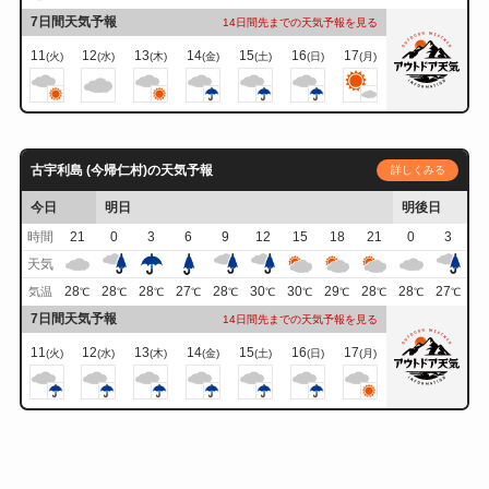
7日間天気予報
14日間先までの天気予報を見る
11
12
13
14
15
16
17
(火)
(水)
(木)
(金)
(土)
(日)
(月)
古宇利島 (今帰仁村)の天気予報
詳しくみる
今日
明日
明後日
時間
21
0
3
6
9
12
15
18
21
0
3
天気
28
28
28
27
28
30
30
29
28
28
27
気温
℃
℃
℃
℃
℃
℃
℃
℃
℃
℃
℃
7日間天気予報
14日間先までの天気予報を見る
11
12
13
14
15
16
17
(火)
(水)
(木)
(金)
(土)
(日)
(月)