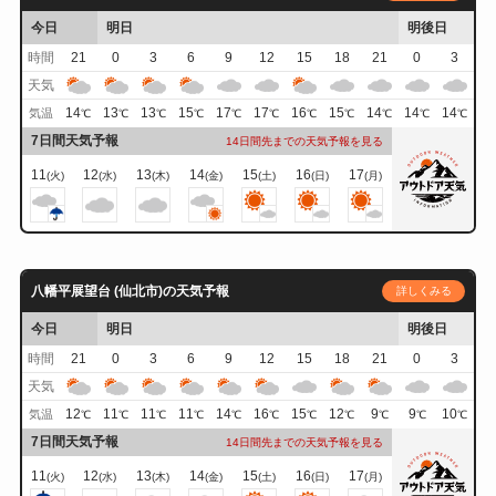
今日
明日
明後日
時間
21
0
3
6
9
12
15
18
21
0
3
天気
14
13
13
15
17
17
16
15
14
14
14
気温
℃
℃
℃
℃
℃
℃
℃
℃
℃
℃
℃
7日間天気予報
14日間先までの天気予報を見る
11
12
13
14
15
16
17
(火)
(水)
(木)
(金)
(土)
(日)
(月)
八幡平展望台 (仙北市)の天気予報
詳しくみる
今日
明日
明後日
時間
21
0
3
6
9
12
15
18
21
0
3
天気
12
11
11
11
14
16
15
12
9
9
10
気温
℃
℃
℃
℃
℃
℃
℃
℃
℃
℃
℃
7日間天気予報
14日間先までの天気予報を見る
11
12
13
14
15
16
17
(火)
(水)
(木)
(金)
(土)
(日)
(月)