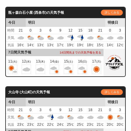
瓶ヶ森白石小屋 (西条市)の天気予報
詳しくみる
今日
明日
明後日
時間
21
0
3
6
9
12
15
18
21
0
3
天気
16
14
13
13
17
19
19
18
15
14
12
気温
℃
℃
℃
℃
℃
℃
℃
℃
℃
℃
℃
7日間天気予報
14日間先までの天気予報を見る
11
12
13
14
15
16
17
(火)
(水)
(木)
(金)
(土)
(日)
(月)
大山寺 (大山町)の天気予報
詳しくみる
今日
明日
明後日
時間
21
0
3
6
9
12
15
18
21
0
3
天気
23
23
22
22
24
25
25
23
21
20
20
気温
℃
℃
℃
℃
℃
℃
℃
℃
℃
℃
℃