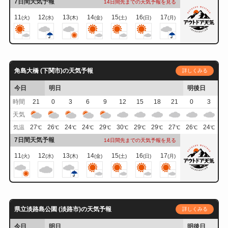
7日間天気予報
14日間先までの天気予報を見る
11
12
13
14
15
16
17
(火)
(水)
(木)
(金)
(土)
(日)
(月)
角島大橋 (下関市)の天気予報
詳しくみる
今日
明日
明後日
時間
21
0
3
6
9
12
15
18
21
0
3
天気
27
26
24
24
29
30
29
29
27
26
24
気温
℃
℃
℃
℃
℃
℃
℃
℃
℃
℃
℃
7日間天気予報
14日間先までの天気予報を見る
11
12
13
14
15
16
17
(火)
(水)
(木)
(金)
(土)
(日)
(月)
県立淡路島公園 (淡路市)の天気予報
詳しくみる
今日
明日
明後日