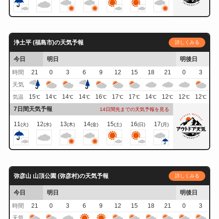
浄土平 (福島市)の天気予報
詳しくみる
今日
明日
明後日
時間
21
0
3
6
9
12
15
18
21
0
3
天気
15
14
14
14
16
17
17
14
12
12
12
気温
℃
℃
℃
℃
℃
℃
℃
℃
℃
℃
℃
7日間天気予報
14日間先までの天気予報を見る
11
12
13
14
15
16
17
(火)
(水)
(木)
(金)
(土)
(日)
(月)
弥彦山 山頂公園 (弥彦村)の天気予報
詳しくみる
今日
明日
明後日
時間
21
0
3
6
9
12
15
18
21
0
3
天気