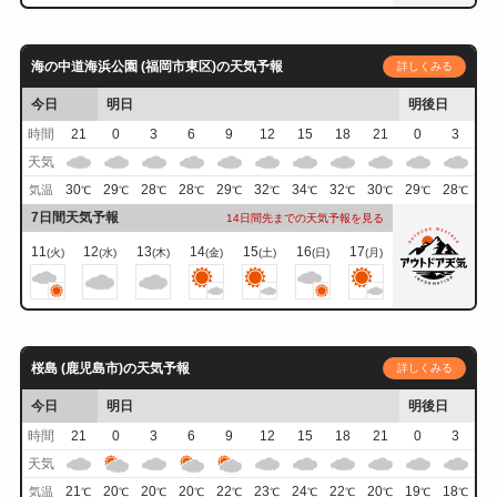
海の中道海浜公園 (福岡市東区)の天気予報
詳しくみる
今日
明日
明後日
時間
21
0
3
6
9
12
15
18
21
0
3
天気
30
29
28
28
29
32
34
32
30
29
28
気温
℃
℃
℃
℃
℃
℃
℃
℃
℃
℃
℃
7日間天気予報
14日間先までの天気予報を見る
11
12
13
14
15
16
17
(火)
(水)
(木)
(金)
(土)
(日)
(月)
桜島 (鹿児島市)の天気予報
詳しくみる
今日
明日
明後日
時間
21
0
3
6
9
12
15
18
21
0
3
天気
21
20
20
20
22
23
24
22
20
19
18
気温
℃
℃
℃
℃
℃
℃
℃
℃
℃
℃
℃