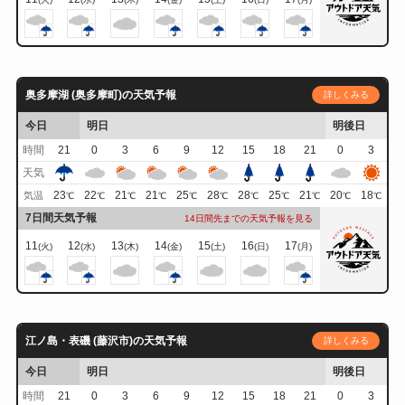
奥多摩湖 (奥多摩町)の天気予報
詳しくみる
今日
明日
明後日
時間
21
0
3
6
9
12
15
18
21
0
3
天気
23
22
21
21
25
28
28
25
21
20
18
気温
℃
℃
℃
℃
℃
℃
℃
℃
℃
℃
℃
7日間天気予報
14日間先までの天気予報を見る
11
12
13
14
15
16
17
(火)
(水)
(木)
(金)
(土)
(日)
(月)
江ノ島・表磯 (藤沢市)の天気予報
詳しくみる
今日
明日
明後日
時間
21
0
3
6
9
12
15
18
21
0
3