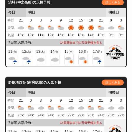
渋峠 (中之条町)の天気予報
詳しくみる
今日
明日
明後日
時間
21
0
3
6
9
12
15
18
21
0
3
天気
13
12
11
12
15
18
18
14
10
9
9
気温
℃
℃
℃
℃
℃
℃
℃
℃
℃
℃
℃
7日間天気予報
14日間先までの天気予報を見る
11
12
13
14
15
16
17
(火)
(水)
(木)
(金)
(土)
(日)
(月)
野島埼灯台 (南房総市)の天気予報
詳しくみる
今日
明日
明後日
時間
21
0
3
6
9
12
15
18
21
0
3
天気
25
24
24
24
28
29
29
26
24
23
22
気温
℃
℃
℃
℃
℃
℃
℃
℃
℃
℃
℃
7日間天気予報
14日間先までの天気予報を見る
11
12
13
14
15
16
17
(火)
(水)
(木)
(金)
(土)
(日)
(月)