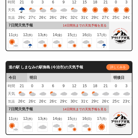
時間
21
0
3
6
9
12
15
18
21
0
3
天気
29
27
26
26
29
32
31
29
27
25
24
気温
℃
℃
℃
℃
℃
℃
℃
℃
℃
℃
℃
7日間天気予報
14日間先までの天気予報を見る
11
12
13
14
15
16
17
(火)
(水)
(木)
(金)
(土)
(日)
(月)
道の駅 しまなみの駅御島 (今治市)の天気予報
詳しくみる
今日
明日
明後日
時間
21
0
3
6
9
12
15
18
21
0
3
天気
26
26
26
26
29
30
31
29
26
25
23
気温
℃
℃
℃
℃
℃
℃
℃
℃
℃
℃
℃
7日間天気予報
14日間先までの天気予報を見る
11
12
13
14
15
16
17
(火)
(水)
(木)
(金)
(土)
(日)
(月)