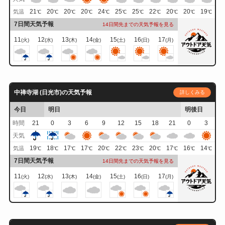
21
20
20
20
24
25
25
22
20
20
19
気温
℃
℃
℃
℃
℃
℃
℃
℃
℃
℃
℃
7日間天気予報
14日間先までの天気予報を見る
11
12
13
14
15
16
17
(火)
(水)
(木)
(金)
(土)
(日)
(月)
中禅寺湖 (日光市)の天気予報
詳しくみる
今日
明日
明後日
時間
21
0
3
6
9
12
15
18
21
0
3
天気
19
18
17
17
20
22
23
20
17
16
14
気温
℃
℃
℃
℃
℃
℃
℃
℃
℃
℃
℃
7日間天気予報
14日間先までの天気予報を見る
11
12
13
14
15
16
17
(火)
(水)
(木)
(金)
(土)
(日)
(月)