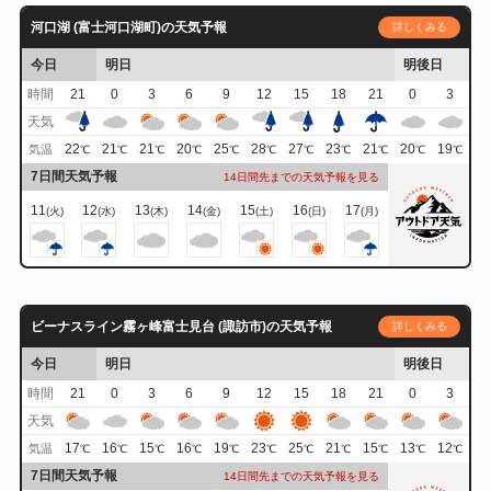
河口湖 (富士河口湖町)の天気予報
詳しくみる
今日
明日
明後日
時間
21
0
3
6
9
12
15
18
21
0
3
天気
22
21
21
20
25
28
27
23
21
20
19
気温
℃
℃
℃
℃
℃
℃
℃
℃
℃
℃
℃
7日間天気予報
14日間先までの天気予報を見る
11
12
13
14
15
16
17
(火)
(水)
(木)
(金)
(土)
(日)
(月)
ビーナスライン霧ヶ峰富士見台 (諏訪市)の天気予報
詳しくみる
今日
明日
明後日
時間
21
0
3
6
9
12
15
18
21
0
3
天気
17
16
15
16
19
23
25
21
15
13
12
気温
℃
℃
℃
℃
℃
℃
℃
℃
℃
℃
℃
7日間天気予報
14日間先までの天気予報を見る