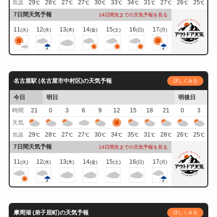
29
28
27
27
30
33
34
31
27
26
25
気温
℃
℃
℃
℃
℃
℃
℃
℃
℃
℃
℃
7日間天気予報
14日間先までの天気予報を見る
11
12
13
14
15
16
17
(火)
(水)
(木)
(金)
(土)
(日)
(月)
名古屋駅 (名古屋市中村区)の天気予報
詳しくみる
今日
明日
明後日
時間
21
0
3
6
9
12
15
18
21
0
3
天気
29
28
27
27
30
34
35
31
28
26
25
気温
℃
℃
℃
℃
℃
℃
℃
℃
℃
℃
℃
7日間天気予報
14日間先までの天気予報を見る
11
12
13
14
15
16
17
(火)
(水)
(木)
(金)
(土)
(日)
(月)
摩周湖 (弟子屈町)の天気予報
詳しくみる