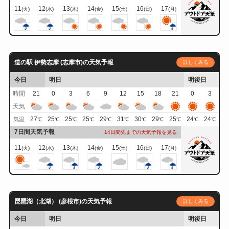
11
12
13
14
15
16
17
(火)
(水)
(木)
(金)
(土)
(日)
(月)
道の駅 伊勢志摩 (志摩市)の天気予報
詳しくみる
今日
明日
明後日
時間
21
0
3
6
9
12
15
18
21
0
3
天気
27
25
25
25
29
31
30
29
25
24
24
気温
℃
℃
℃
℃
℃
℃
℃
℃
℃
℃
℃
7日間天気予報
14日間先までの天気予報を見る
11
12
13
14
15
16
17
(火)
(水)
(木)
(金)
(土)
(日)
(月)
琵琶湖（北湖） (彦根市)の天気予報
詳しくみる
今日
明日
明後日