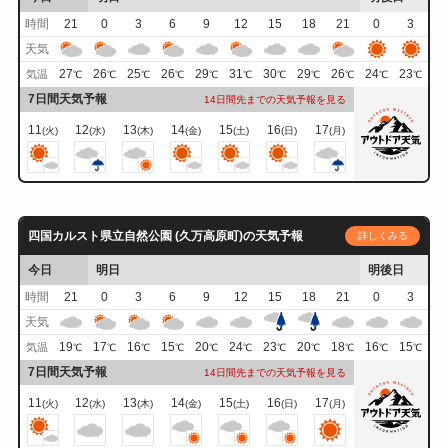
時間
21
0
3
6
9
12
15
18
21
0
3
天気
27
26
25
26
29
31
30
29
26
24
23
気温
℃
℃
℃
℃
℃
℃
℃
℃
℃
℃
℃
7日間天気予報
14日間先までの天気予報を見る
11
12
13
14
15
16
17
(火)
(水)
(木)
(金)
(土)
(日)
(月)
四国カルスト県立自然公園 (久万高原町)の天気予報
詳しくみる
今日
明日
明後日
時間
21
0
3
6
9
12
15
18
21
0
3
天気
19
17
16
15
20
24
23
20
18
16
15
気温
℃
℃
℃
℃
℃
℃
℃
℃
℃
℃
℃
7日間天気予報
14日間先までの天気予報を見る
11
12
13
14
15
16
17
(火)
(水)
(木)
(金)
(土)
(日)
(月)