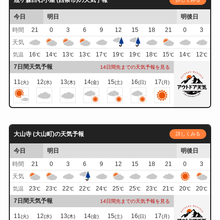
瓶ヶ森白石小屋 (西条市)の天気予報
今日
明日
明後日
時間
21
0
3
6
9
12
15
18
21
0
3
天気
16
14
13
13
17
19
19
18
15
14
12
気温
℃
℃
℃
℃
℃
℃
℃
℃
℃
℃
℃
7日間天気予報
14日間先までの天気予報を見る
11
12
13
14
15
16
17
(火)
(水)
(木)
(金)
(土)
(日)
(月)
大山寺 (大山町)の天気予報
詳しくみる
今日
明日
明後日
時間
21
0
3
6
9
12
15
18
21
0
3
天気
23
23
22
22
24
25
25
23
21
20
20
気温
℃
℃
℃
℃
℃
℃
℃
℃
℃
℃
℃
7日間天気予報
14日間先までの天気予報を見る
11
12
13
14
15
16
17
(火)
(水)
(木)
(金)
(土)
(日)
(月)