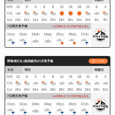
時間
21
0
3
6
9
12
15
18
21
0
3
天気
13
12
11
12
15
18
18
14
10
9
9
気温
℃
℃
℃
℃
℃
℃
℃
℃
℃
℃
℃
7日間天気予報
14日間先までの天気予報を見る
11
12
13
14
15
16
17
(火)
(水)
(木)
(金)
(土)
(日)
(月)
野島埼灯台 (南房総市)の天気予報
詳しくみる
今日
明日
明後日
時間
21
0
3
6
9
12
15
18
21
0
3
天気
25
24
24
24
28
29
29
26
24
23
22
気温
℃
℃
℃
℃
℃
℃
℃
℃
℃
℃
℃
7日間天気予報
14日間先までの天気予報を見る
11
12
13
14
15
16
17
(火)
(水)
(木)
(金)
(土)
(日)
(月)