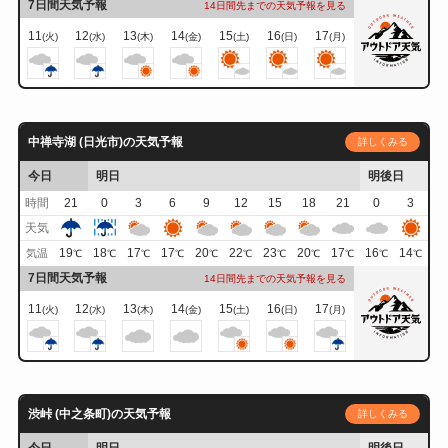
7日間天気予報
14日間先までの天気予報を見る
11
12
13
14
15
16
17
(火)
(水)
(木)
(金)
(土)
(日)
(月)
中禅寺湖 (日光市)の天気予報
詳しくみる
今日
明日
明後日
時間
21
0
3
6
9
12
15
18
21
0
3
天気
19
18
17
17
20
22
23
20
17
16
14
気温
℃
℃
℃
℃
℃
℃
℃
℃
℃
℃
℃
7日間天気予報
14日間先までの天気予報を見る
11
12
13
14
15
16
17
(火)
(水)
(木)
(金)
(土)
(日)
(月)
渋峠 (中之条町)の天気予報
詳しくみる
今日
明日
明後日