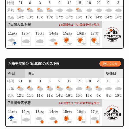
時間
21
0
3
6
9
12
15
18
21
0
3
天気
14
13
13
15
17
17
16
15
14
14
14
気温
℃
℃
℃
℃
℃
℃
℃
℃
℃
℃
℃
7日間天気予報
14日間先までの天気予報を見る
11
12
13
14
15
16
17
(火)
(水)
(木)
(金)
(土)
(日)
(月)
八幡平展望台 (仙北市)の天気予報
詳しくみる
今日
明日
明後日
時間
21
0
3
6
9
12
15
18
21
0
3
天気
12
11
11
11
14
16
15
12
9
9
10
気温
℃
℃
℃
℃
℃
℃
℃
℃
℃
℃
℃
7日間天気予報
14日間先までの天気予報を見る
11
12
13
14
15
16
17
(火)
(水)
(木)
(金)
(土)
(日)
(月)