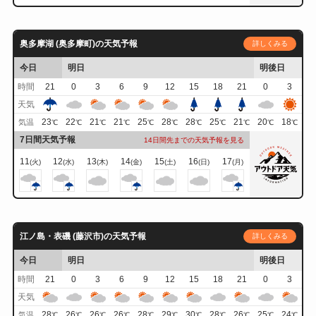
奥多摩湖 (奥多摩町)の天気予報
詳しくみる
今日
明日
明後日
時間
21
0
3
6
9
12
15
18
21
0
3
天気
23
22
21
21
25
28
28
25
21
20
18
気温
℃
℃
℃
℃
℃
℃
℃
℃
℃
℃
℃
7日間天気予報
14日間先までの天気予報を見る
11
12
13
14
15
16
17
(火)
(水)
(木)
(金)
(土)
(日)
(月)
江ノ島・表磯 (藤沢市)の天気予報
詳しくみる
今日
明日
明後日
時間
21
0
3
6
9
12
15
18
21
0
3
天気
28
26
26
26
28
29
30
28
26
25
24
気温
℃
℃
℃
℃
℃
℃
℃
℃
℃
℃
℃