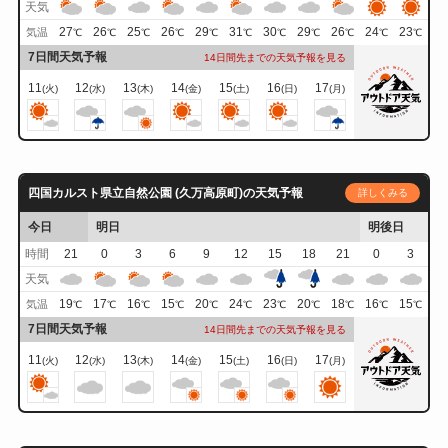
天気
27
26
25
26
29
31
30
29
26
24
23
気温
℃
℃
℃
℃
℃
℃
℃
℃
℃
℃
℃
7日間天気予報
14日間先までの天気予報を見る
11
12
13
14
15
16
17
(火)
(水)
(木)
(金)
(土)
(日)
(月)
四国カルスト県立自然公園 (久万高原町)の天気予報
詳しくみる
今日
明日
明後日
時間
21
0
3
6
9
12
15
18
21
0
3
天気
19
17
16
15
20
24
23
20
18
16
15
気温
℃
℃
℃
℃
℃
℃
℃
℃
℃
℃
℃
7日間天気予報
14日間先までの天気予報を見る
11
12
13
14
15
16
17
(火)
(水)
(木)
(金)
(土)
(日)
(月)