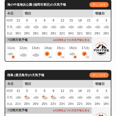
海の中道海浜公園 (福岡市東区)の天気予報
詳しくみる
今日
明日
明後日
時間
21
0
3
6
9
12
15
18
21
0
3
天気
30
29
28
28
29
32
34
32
30
29
28
気温
℃
℃
℃
℃
℃
℃
℃
℃
℃
℃
℃
7日間天気予報
14日間先までの天気予報を見る
11
12
13
14
15
16
17
(火)
(水)
(木)
(金)
(土)
(日)
(月)
桜島 (鹿児島市)の天気予報
詳しくみる
今日
明日
明後日
時間
21
0
3
6
9
12
15
18
21
0
3
天気
21
20
20
20
22
23
24
22
20
19
18
気温
℃
℃
℃
℃
℃
℃
℃
℃
℃
℃
℃
7日間天気予報
14日間先までの天気予報を見る