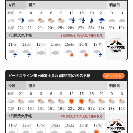
今日
明日
明後日
時間
21
0
3
6
9
12
15
18
21
0
3
天気
22
21
21
20
25
28
27
23
21
20
19
気温
℃
℃
℃
℃
℃
℃
℃
℃
℃
℃
℃
7日間天気予報
14日間先までの天気予報を見る
11
12
13
14
15
16
17
(火)
(水)
(木)
(金)
(土)
(日)
(月)
ビーナスライン霧ヶ峰富士見台 (諏訪市)の天気予報
詳しくみる
今日
明日
明後日
時間
21
0
3
6
9
12
15
18
21
0
3
天気
17
16
15
16
19
23
25
21
15
13
12
気温
℃
℃
℃
℃
℃
℃
℃
℃
℃
℃
℃
7日間天気予報
14日間先までの天気予報を見る
11
12
13
14
15
16
17
(火)
(水)
(木)
(金)
(土)
(日)
(月)