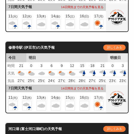
7日間天気予報
14日間先までの天気予報を見る
11
12
13
14
15
16
17
(火)
(水)
(木)
(金)
(土)
(日)
(月)
修善寺駅 (伊豆市)の天気予報
詳しくみる
今日
明日
明後日
時間
21
0
3
6
9
12
15
18
21
0
3
天気
27
25
25
24
27
28
28
27
25
23
23
気温
℃
℃
℃
℃
℃
℃
℃
℃
℃
℃
℃
7日間天気予報
14日間先までの天気予報を見る
11
12
13
14
15
16
17
(火)
(水)
(木)
(金)
(土)
(日)
(月)
河口湖 (富士河口湖町)の天気予報
詳しくみる