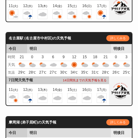
11
12
13
14
15
16
17
(火)
(水)
(木)
(金)
(土)
(日)
(月)
名古屋駅 (名古屋市中村区)の天気予報
詳しくみる
今日
明日
明後日
時間
21
0
3
6
9
12
15
18
21
0
3
天気
29
28
27
27
30
34
35
31
28
26
25
気温
℃
℃
℃
℃
℃
℃
℃
℃
℃
℃
℃
7日間天気予報
14日間先までの天気予報を見る
11
12
13
14
15
16
17
(火)
(水)
(木)
(金)
(土)
(日)
(月)
摩周湖 (弟子屈町)の天気予報
詳しくみる
今日
明日
明後日