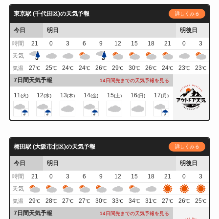
東京駅 (千代田区)の天気予報
詳しくみる
今日
明日
明後日
時間
21
0
3
6
9
12
15
18
21
0
3
天気
27
25
24
24
26
29
30
26
24
23
23
気温
℃
℃
℃
℃
℃
℃
℃
℃
℃
℃
℃
7日間天気予報
14日間先までの天気予報を見る
11
12
13
14
15
16
17
(火)
(水)
(木)
(金)
(土)
(日)
(月)
梅田駅 (大阪市北区)の天気予報
詳しくみる
今日
明日
明後日
時間
21
0
3
6
9
12
15
18
21
0
3
天気
29
28
27
27
30
33
34
31
27
26
25
気温
℃
℃
℃
℃
℃
℃
℃
℃
℃
℃
℃
7日間天気予報
14日間先までの天気予報を見る