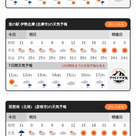
道の駅 伊勢志摩 (志摩市)の天気予報
詳しくみる
今日
明日
明後日
時間
21
0
3
6
9
12
15
18
21
0
3
天気
27
25
25
25
29
31
30
29
25
24
24
気温
℃
℃
℃
℃
℃
℃
℃
℃
℃
℃
℃
7日間天気予報
14日間先までの天気予報を見る
11
12
13
14
15
16
17
(火)
(水)
(木)
(金)
(土)
(日)
(月)
琵琶湖（北湖） (彦根市)の天気予報
詳しくみる
今日
明日
明後日
時間
21
0
3
6
9
12
15
18
21
0
3
天気