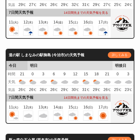
29
27
26
26
29
32
31
29
27
25
24
気温
℃
℃
℃
℃
℃
℃
℃
℃
℃
℃
℃
7日間天気予報
14日間先までの天気予報を見る
11
12
13
14
15
16
17
(火)
(水)
(木)
(金)
(土)
(日)
(月)
道の駅 しまなみの駅御島 (今治市)の天気予報
詳しくみる
今日
明日
明後日
時間
21
0
3
6
9
12
15
18
21
0
3
天気
26
26
26
26
29
30
31
29
26
25
23
気温
℃
℃
℃
℃
℃
℃
℃
℃
℃
℃
℃
7日間天気予報
14日間先までの天気予報を見る
11
12
13
14
15
16
17
(火)
(水)
(木)
(金)
(土)
(日)
(月)
詳しくみる