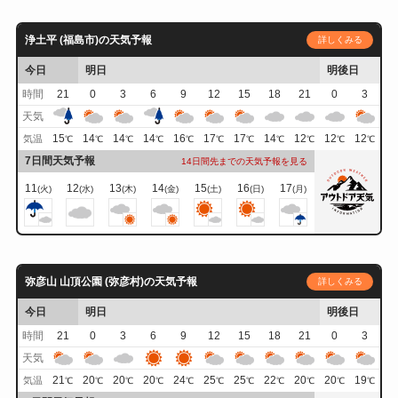
浄土平 (福島市)の天気予報
詳しくみる
今日
明日
明後日
時間
21
0
3
6
9
12
15
18
21
0
3
天気
15
14
14
14
16
17
17
14
12
12
12
気温
℃
℃
℃
℃
℃
℃
℃
℃
℃
℃
℃
7日間天気予報
14日間先までの天気予報を見る
11
12
13
14
15
16
17
(火)
(水)
(木)
(金)
(土)
(日)
(月)
弥彦山 山頂公園 (弥彦村)の天気予報
詳しくみる
今日
明日
明後日
時間
21
0
3
6
9
12
15
18
21
0
3
天気
21
20
20
20
24
25
25
22
20
20
19
気温
℃
℃
℃
℃
℃
℃
℃
℃
℃
℃
℃