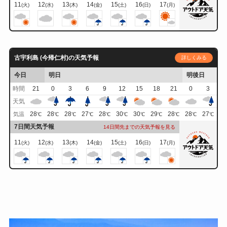
11
12
13
14
15
16
17
(火)
(水)
(木)
(金)
(土)
(日)
(月)
古宇利島 (今帰仁村)の天気予報
詳しくみる
今日
明日
明後日
時間
21
0
3
6
9
12
15
18
21
0
3
天気
28
28
28
27
28
30
30
29
28
28
27
気温
℃
℃
℃
℃
℃
℃
℃
℃
℃
℃
℃
7日間天気予報
14日間先までの天気予報を見る
11
12
13
14
15
16
17
(火)
(水)
(木)
(金)
(土)
(日)
(月)