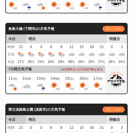
角島大橋 (下関市)の天気予報
詳しくみる
今日
明日
明後日
時間
21
0
3
6
9
12
15
18
21
0
3
天気
27
26
24
24
29
30
29
29
27
26
24
気温
℃
℃
℃
℃
℃
℃
℃
℃
℃
℃
℃
7日間天気予報
14日間先までの天気予報を見る
11
12
13
14
15
16
17
(火)
(水)
(木)
(金)
(土)
(日)
(月)
県立淡路島公園 (淡路市)の天気予報
詳しくみる
今日
明日
明後日
時間
21
0
3
6
9
12
15
18
21
0
3