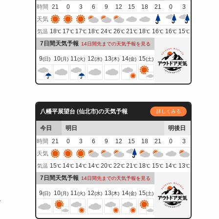
時間
21
0
3
6
9
12
15
18
21
0
3
天気
18
17
17
18
24
26
21
18
16
16
15
気温
℃
℃
℃
℃
℃
℃
℃
℃
℃
℃
℃
7日間天気予報
14日間先までの天気予報を見る
9
10
11
12
13
14
15
(日)
(月)
(火)
(水)
(木)
(金)
(土)
八幡平展望台 (仙北市)の天気予報
詳しくみる
今日
明日
明後日
時間
21
0
3
6
9
12
15
18
21
0
3
天気
15
14
14
14
20
22
21
18
15
14
13
気温
℃
℃
℃
℃
℃
℃
℃
℃
℃
℃
℃
7日間天気予報
14日間先までの天気予報を見る
9
10
11
12
13
14
15
(日)
(月)
(火)
(水)
(木)
(金)
(土)
て