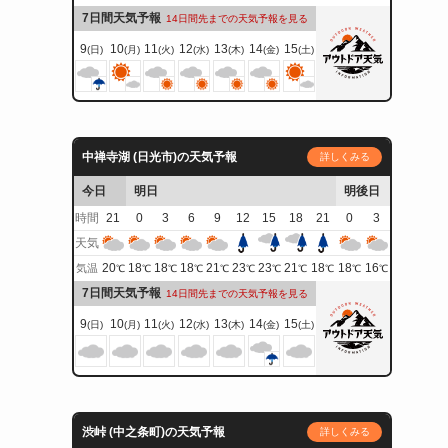
7日間天気予報
14日間先までの天気予報を見る
9
10
11
12
13
14
15
(日)
(月)
(火)
(水)
(木)
(金)
(土)
中禅寺湖 (日光市)の天気予報
詳しくみる
今日
明日
明後日
時間
21
0
3
6
9
12
15
18
21
0
3
天気
20
18
18
18
21
23
23
21
18
18
16
気温
℃
℃
℃
℃
℃
℃
℃
℃
℃
℃
℃
7日間天気予報
14日間先までの天気予報を見る
9
10
11
12
13
14
15
(日)
(月)
(火)
(水)
(木)
(金)
(土)
渋峠 (中之条町)の天気予報
詳しくみる