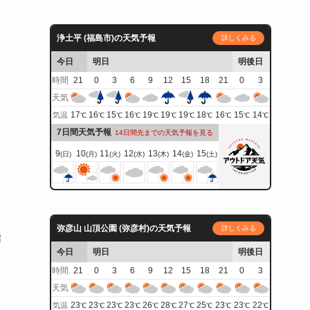
浄土平 (福島市)の天気予報
詳しくみる
今日
明日
明後日
時間
21
0
3
6
9
12
15
18
21
0
3
天気
17
16
15
16
19
19
19
18
16
15
14
気温
℃
℃
℃
℃
℃
℃
℃
℃
℃
℃
℃
7日間天気予報
14日間先までの天気予報を見る
9
10
11
12
13
14
15
(日)
(月)
(火)
(水)
(木)
(金)
(土)
弥彦山 山頂公園 (弥彦村)の天気予報
詳しくみる
指
今日
明日
明後日
時間
21
0
3
6
9
12
15
18
21
0
3
天気
23
23
23
23
26
28
27
25
23
23
22
気温
℃
℃
℃
℃
℃
℃
℃
℃
℃
℃
℃