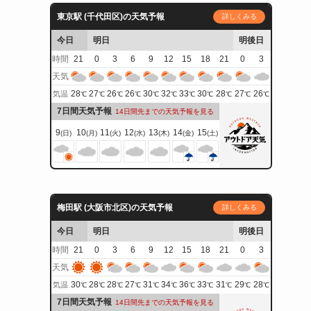
東京駅 (千代田区)の天気予報
詳しくみる
今日
明日
明後日
時間
21
0
3
6
9
12
15
18
21
0
3
天気
28
27
26
26
30
32
33
30
28
27
26
気温
℃
℃
℃
℃
℃
℃
℃
℃
℃
℃
℃
7日間天気予報
14日間先までの天気予報を見る
9
10
11
12
13
14
15
(日)
(月)
(火)
(水)
(木)
(金)
(土)
梅田駅 (大阪市北区)の天気予報
詳しくみる
今日
明日
明後日
時間
21
0
3
6
9
12
15
18
21
0
3
天気
30
28
28
27
31
34
36
33
31
29
28
気温
℃
℃
℃
℃
℃
℃
℃
℃
℃
℃
℃
7日間天気予報
14日間先までの天気予報を見る