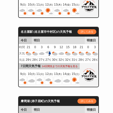
9
10
11
12
13
14
15
(日)
(月)
(火)
(水)
(木)
(金)
(土)
名古屋駅 (名古屋市中村区)の天気予報
詳しくみる
今日
明日
明後日
時間
21
0
3
6
9
12
15
18
21
0
3
天気
29
28
27
27
30
32
32
31
28
27
26
気温
℃
℃
℃
℃
℃
℃
℃
℃
℃
℃
℃
7日間天気予報
14日間先までの天気予報を見る
9
10
11
12
13
14
15
(日)
(月)
(火)
(水)
(木)
(金)
(土)
摩周湖 (弟子屈町)の天気予報
詳しくみる
今日
明日
明後日