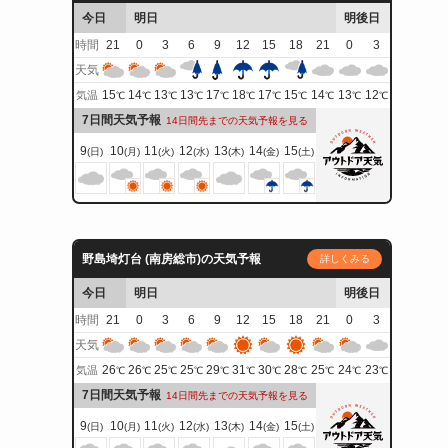
今日
明日
明後日
時間
21
0
3
6
9
12
15
18
21
0
3
天気
15
14
13
13
17
18
17
15
14
13
12
気温
℃
℃
℃
℃
℃
℃
℃
℃
℃
℃
℃
7日間天気予報
14日間先までの天気予報を見る
9
10
11
12
13
14
15
(日)
(月)
(火)
(水)
(木)
(金)
(土)
野島埼灯台 (南房総市)の天気予報
詳しくみる
今日
明日
明後日
時間
21
0
3
6
9
12
15
18
21
0
3
天気
26
26
25
25
29
31
30
28
25
24
23
気温
℃
℃
℃
℃
℃
℃
℃
℃
℃
℃
℃
7日間天気予報
14日間先までの天気予報を見る
9
10
11
12
13
14
15
(日)
(月)
(火)
(水)
(木)
(金)
(土)