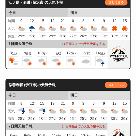
江ノ島・表磯 (藤沢市)の天気予報
詳しくみる
今日
明日
時間
9
12
15
18
21
0
3
6
9
12
15
天気
29
29
30
29
28
27
26
27
30
31
32
気温
℃
℃
℃
℃
℃
℃
℃
℃
℃
℃
℃
7日間天気予報
14日間先までの天気予報を見る
8
9
10
11
12
13
14
(土)
(日)
(月)
(火)
(水)
(木)
(金)
修善寺駅 (伊豆市)の天気予報
詳しくみる
今日
明日
時間
9
12
15
18
21
0
3
6
9
12
15
天気
28
29
28
27
26
26
25
25
28
30
30
気温
℃
℃
℃
℃
℃
℃
℃
℃
℃
℃
℃
7日間天気予報
14日間先までの天気予報を見る
8
9
10
11
12
13
14
(土)
(日)
(月)
(火)
(水)
(木)
(金)