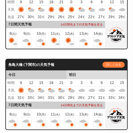
時間
9
12
15
18
21
0
3
6
9
12
15
天気
27
30
31
29
26
25
24
22
27
29
29
気温
℃
℃
℃
℃
℃
℃
℃
℃
℃
℃
℃
7日間天気予報
14日間先までの天気予報を見る
8
9
10
11
12
13
14
(土)
(日)
(月)
(火)
(水)
(木)
(金)
角島大橋 (下関市)の天気予報
詳しくみる
今日
明日
時間
9
12
15
18
21
0
3
6
9
12
15
天気
31
33
34
33
30
28
26
27
31
33
34
気温
℃
℃
℃
℃
℃
℃
℃
℃
℃
℃
℃
7日間天気予報
14日間先までの天気予報を見る
8
9
10
11
12
13
14
(土)
(日)
(月)
(火)
(水)
(木)
(金)