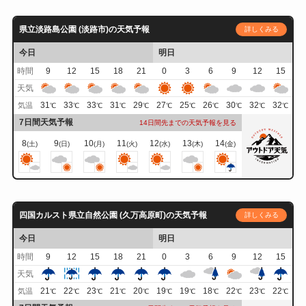
県立淡路島公園 (淡路市)の天気予報
詳しくみる
今日
明日
時間
9
12
15
18
21
0
3
6
9
12
15
天気
31
33
33
31
29
27
25
26
30
32
32
気温
℃
℃
℃
℃
℃
℃
℃
℃
℃
℃
℃
7日間天気予報
14日間先までの天気予報を見る
8
9
10
11
12
13
14
(土)
(日)
(月)
(火)
(水)
(木)
(金)
四国カルスト県立自然公園 (久万高原町)の天気予報
詳しくみる
今日
明日
時間
9
12
15
18
21
0
3
6
9
12
15
天気
21
22
23
21
20
19
19
18
22
23
22
気温
℃
℃
℃
℃
℃
℃
℃
℃
℃
℃
℃