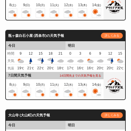
8
9
10
11
12
13
14
(土)
(日)
(月)
(火)
(水)
(木)
(金)
瓶ヶ森白石小屋 (西条市)の天気予報
詳しくみる
今日
明日
時間
9
12
15
18
21
0
3
6
9
12
15
天気
19
21
22
20
18
17
16
16
20
20
22
気温
℃
℃
℃
℃
℃
℃
℃
℃
℃
℃
℃
7日間天気予報
14日間先までの天気予報を見る
8
9
10
11
12
13
14
(土)
(日)
(月)
(火)
(水)
(木)
(金)
大山寺 (大山町)の天気予報
詳しくみる
今日
明日