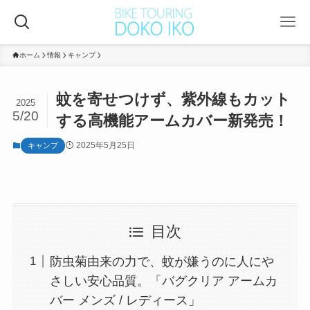
ホーム
情報
キャンプ
蚊を寄せつけず、紫外線もカット
2025
5/20
する高機能アームカバー新発売！
2025年5月25日
キャンプ
目次
防虫菊由来の力で、蚊が嫌うのに人にや
さしい安心品質。「バグクリア アームカ
バー メンズ / レディース」