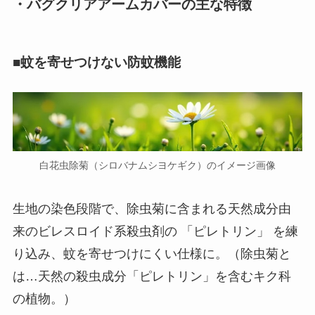
・バグクリアアームカバーの主な特徴
■蚊を寄せつけない防蚊機能
白花虫除菊（シロバナムシヨケギク）のイメージ画像
生地の染色段階で、除虫菊に含まれる天然成分由
来のビレスロイド系殺虫剤の 「ピレトリン」 を練
り込み、蚊を寄せつけにくい仕様に。（除虫菊と
は…天然の殺虫成分「ピレトリン」を含むキク科
の植物。）