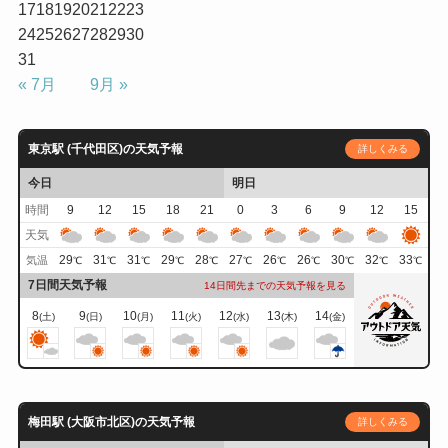
17
18
19
20
21
22
23
24
25
26
27
28
29
30
31
« 7月
9月 »
東京駅 (千代田区)の天気予報
詳しくみる
今日
明日
時間
9
12
15
18
21
0
3
6
9
12
15
天気
29
31
31
29
28
27
26
26
30
32
33
気温
℃
℃
℃
℃
℃
℃
℃
℃
℃
℃
℃
7日間天気予報
14日間先までの天気予報を見る
8
9
10
11
12
13
14
(土)
(日)
(月)
(火)
(水)
(木)
(金)
梅田駅 (大阪市北区)の天気予報
詳しくみる