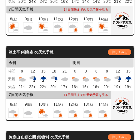
20
24
24
20
16
14
14
14
20
21
22
気温
℃
℃
℃
℃
℃
℃
℃
℃
℃
℃
℃
7日間天気予報
14日間先までの天気予報を見る
8
9
10
11
12
13
14
(土)
(日)
(月)
(火)
(水)
(木)
(金)
浄土平 (福島市)の天気予報
詳しくみる
今日
明日
時間
9
12
15
18
21
0
3
6
9
12
15
天気
21
22
22
20
17
16
15
16
20
19
19
気温
℃
℃
℃
℃
℃
℃
℃
℃
℃
℃
℃
7日間天気予報
14日間先までの天気予報を見る
8
9
10
11
12
13
14
(土)
(日)
(月)
(火)
(水)
(木)
(金)
弥彦山 山頂公園 (弥彦村)の天気予報
詳しくみる