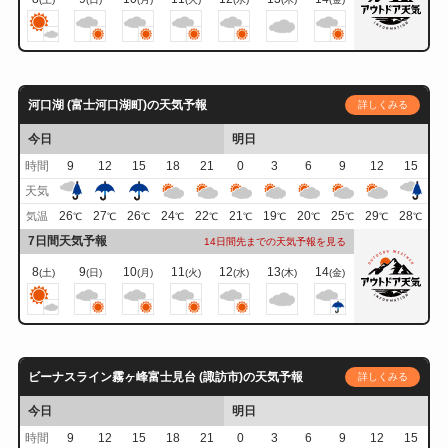
河口湖 (富士河口湖町)の天気予報
詳しくみる
今日
明日
時間
9
12
15
18
21
0
3
6
9
12
15
天気
26
27
26
24
22
21
19
20
25
29
28
気温
℃
℃
℃
℃
℃
℃
℃
℃
℃
℃
℃
7日間天気予報
14日間先までの天気予報を見る
8
9
10
11
12
13
14
(土)
(日)
(月)
(火)
(水)
(木)
(金)
ビーナスライン霧ヶ峰富士見台 (諏訪市)の天気予報
詳しくみる
今日
明日
時間
9
12
15
18
21
0
3
6
9
12
15