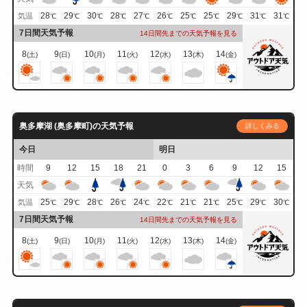
28
29
30
28
27
26
25
25
29
31
31
気温
℃
℃
℃
℃
℃
℃
℃
℃
℃
℃
℃
7日間天気予報
14日間先までの天気予報を見る
8
9
10
11
12
13
14
(土)
(日)
(月)
(火)
(水)
(木)
(金)
奥多摩湖 (奥多摩町)の天気予報
詳しくみる
今日
明日
時間
9
12
15
18
21
0
3
6
9
12
15
天気
25
29
28
26
24
22
21
21
25
29
30
気温
℃
℃
℃
℃
℃
℃
℃
℃
℃
℃
℃
7日間天気予報
14日間先までの天気予報を見る
8
9
10
11
12
13
14
(土)
(日)
(月)
(火)
(水)
(木)
(金)