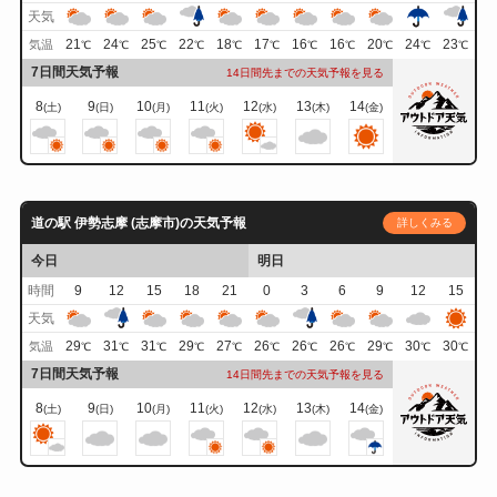
天気
21
24
25
22
18
17
16
16
20
24
23
気温
℃
℃
℃
℃
℃
℃
℃
℃
℃
℃
℃
7日間天気予報
14日間先までの天気予報を見る
8
9
10
11
12
13
14
(土)
(日)
(月)
(火)
(水)
(木)
(金)
道の駅 伊勢志摩 (志摩市)の天気予報
詳しくみる
今日
明日
時間
9
12
15
18
21
0
3
6
9
12
15
天気
29
31
31
29
27
26
26
26
29
30
30
気温
℃
℃
℃
℃
℃
℃
℃
℃
℃
℃
℃
7日間天気予報
14日間先までの天気予報を見る
8
9
10
11
12
13
14
(土)
(日)
(月)
(火)
(水)
(木)
(金)