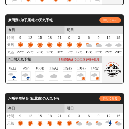
摩周湖 (弟子屈町)の天気予報
詳しくみる
今日
明日
時間
9
12
15
18
21
0
3
6
9
12
15
天気
22
27
28
23
18
17
17
19
25
25
20
気温
℃
℃
℃
℃
℃
℃
℃
℃
℃
℃
℃
7日間天気予報
14日間先までの天気予報を見る
8
9
10
11
12
13
14
(土)
(日)
(月)
(火)
(水)
(木)
(金)
八幡平展望台 (仙北市)の天気予報
詳しくみる
今日
明日
時間
9
12
15
18
21
0
3
6
9
12
15
天気