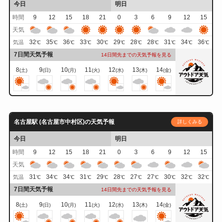
今日
明日
時間
9
12
15
18
21
0
3
6
9
12
15
天気
32
35
36
33
30
29
28
28
31
34
36
気温
℃
℃
℃
℃
℃
℃
℃
℃
℃
℃
℃
7日間天気予報
14日間先までの天気予報を見る
8
9
10
11
12
13
14
(土)
(日)
(月)
(火)
(水)
(木)
(金)
名古屋駅 (名古屋市中村区)の天気予報
詳しくみる
今日
明日
時間
9
12
15
18
21
0
3
6
9
12
15
天気
31
34
34
31
29
28
27
27
30
32
32
気温
℃
℃
℃
℃
℃
℃
℃
℃
℃
℃
℃
7日間天気予報
14日間先までの天気予報を見る
8
9
10
11
12
13
14
(土)
(日)
(月)
(火)
(水)
(木)
(金)