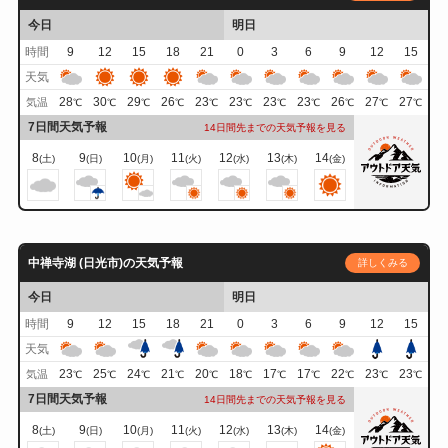
今日
明日
時間
9
12
15
18
21
0
3
6
9
12
15
天気
28
30
29
26
23
23
23
23
26
27
27
気温
℃
℃
℃
℃
℃
℃
℃
℃
℃
℃
℃
7日間天気予報
14日間先までの天気予報を見る
8
9
10
11
12
13
14
(土)
(日)
(月)
(火)
(水)
(木)
(金)
中禅寺湖 (日光市)の天気予報
詳しくみる
今日
明日
時間
9
12
15
18
21
0
3
6
9
12
15
天気
23
25
24
21
20
18
17
17
22
23
23
気温
℃
℃
℃
℃
℃
℃
℃
℃
℃
℃
℃
7日間天気予報
14日間先までの天気予報を見る
8
9
10
11
12
13
14
(土)
(日)
(月)
(火)
(水)
(木)
(金)