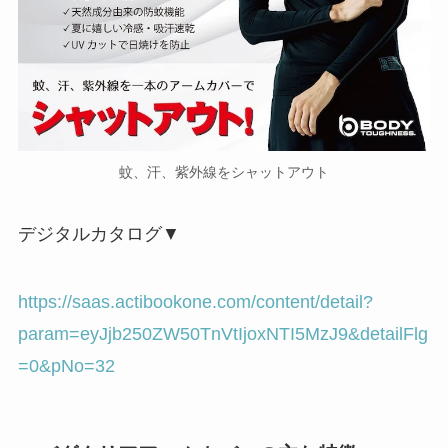
蚊、汗、紫外線をシャットアウト
デジタルカタログ▼
https://saas.actibookone.com/content/detail?
param=eyJjb250ZW50TnVtIjoxNTI5MzJ9&detailFlg
=0&pNo=32