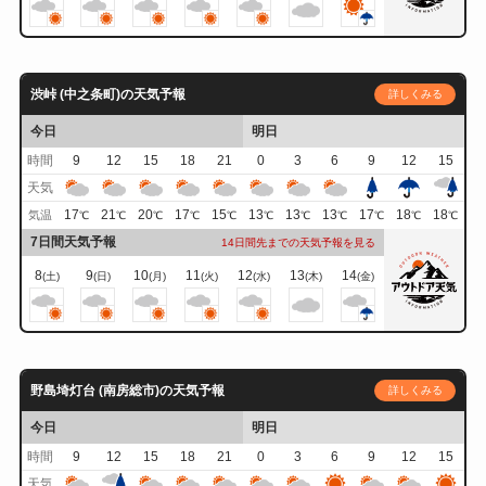
渋峠 (中之条町)の天気予報
詳しくみる
今日
明日
時間
9
12
15
18
21
0
3
6
9
12
15
天気
17
21
20
17
15
13
13
13
17
18
18
気温
℃
℃
℃
℃
℃
℃
℃
℃
℃
℃
℃
7日間天気予報
14日間先までの天気予報を見る
8
9
10
11
12
13
14
(土)
(日)
(月)
(火)
(水)
(木)
(金)
野島埼灯台 (南房総市)の天気予報
詳しくみる
今日
明日
時間
9
12
15
18
21
0
3
6
9
12
15
天気