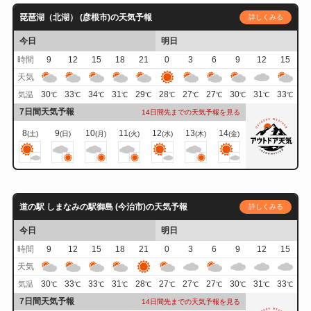
琵琶湖（北湖） (彦根市)の天気予報
詳しくみる
今日
明日
時間
9
12
15
18
21
0
3
6
9
12
15
天気
30
33
34
31
29
28
27
27
30
31
33
気温
℃
℃
℃
℃
℃
℃
℃
℃
℃
℃
℃
7日間天気予報
14日間先までの天気予報を見る
8
9
10
11
12
13
14
(土)
(日)
(月)
(火)
(水)
(木)
(金)
道の駅 しまなみの駅御島 (今治市)の天気予報
詳しくみる
今日
明日
時間
9
12
15
18
21
0
3
6
9
12
15
天気
30
33
33
31
28
27
27
27
30
31
33
気温
℃
℃
℃
℃
℃
℃
℃
℃
℃
℃
℃
7日間天気予報
14日間先までの天気予報を見る