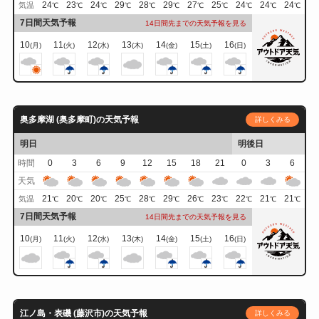
24
23
24
29
28
29
27
25
24
24
24
気温
℃
℃
℃
℃
℃
℃
℃
℃
℃
℃
℃
7日間天気予報
14日間先までの天気予報を見る
10
11
12
13
14
15
16
(月)
(火)
(水)
(木)
(金)
(土)
(日)
奥多摩湖 (奥多摩町)の天気予報
詳しくみる
明日
明後日
時間
0
3
6
9
12
15
18
21
0
3
6
天気
21
20
20
25
28
29
26
23
22
21
21
気温
℃
℃
℃
℃
℃
℃
℃
℃
℃
℃
℃
7日間天気予報
14日間先までの天気予報を見る
10
11
12
13
14
15
16
(月)
(火)
(水)
(木)
(金)
(土)
(日)
江ノ島・表磯 (藤沢市)の天気予報
詳しくみる