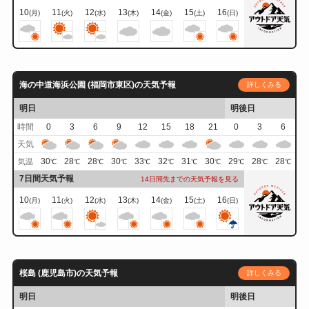
10
11
12
13
14
15
16
(月)
(火)
(水)
(木)
(金)
(土)
(日)
海の中道海浜公園 (福岡市東区)の天気予報
詳しくみる
明日
明後日
時間
0
3
6
9
12
15
18
21
0
3
6
天気
30
28
28
30
33
32
31
30
29
28
28
気温
℃
℃
℃
℃
℃
℃
℃
℃
℃
℃
℃
7日間天気予報
14日間先までの天気予報を見る
10
11
12
13
14
15
16
(月)
(火)
(水)
(木)
(金)
(土)
(日)
桜島 (鹿児島市)の天気予報
詳しくみる
明日
明後日