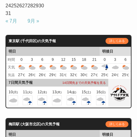
24
25
26
27
28
29
30
31
« 7月
9月 »
東京駅 (千代田区)の天気予報
詳しくみる
明日
明後日
時間
0
3
6
9
12
15
18
21
0
3
6
天気
27
26
26
29
31
32
30
27
25
24
25
気温
℃
℃
℃
℃
℃
℃
℃
℃
℃
℃
℃
7日間天気予報
14日間先までの天気予報を見る
10
11
12
13
14
15
16
(月)
(火)
(水)
(木)
(金)
(土)
(日)
梅田駅 (大阪市北区)の天気予報
詳しくみる
明日
明後日