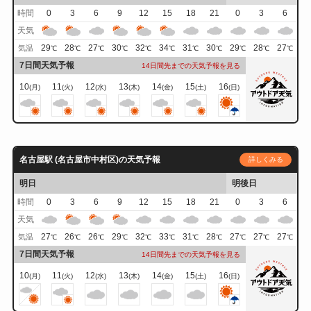
時間
0
3
6
9
12
15
18
21
0
3
6
天気
29
28
27
30
32
34
31
30
29
28
27
気温
℃
℃
℃
℃
℃
℃
℃
℃
℃
℃
℃
7日間天気予報
14日間先までの天気予報を見る
10
11
12
13
14
15
16
(月)
(火)
(水)
(木)
(金)
(土)
(日)
名古屋駅 (名古屋市中村区)の天気予報
詳しくみる
明日
明後日
時間
0
3
6
9
12
15
18
21
0
3
6
天気
27
26
26
29
32
33
31
28
27
27
27
気温
℃
℃
℃
℃
℃
℃
℃
℃
℃
℃
℃
7日間天気予報
14日間先までの天気予報を見る
10
11
12
13
14
15
16
(月)
(火)
(水)
(木)
(金)
(土)
(日)