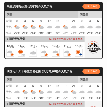
県立淡路島公園 (淡路市)の天気予報
詳しくみる
明日
明後日
時間
0
3
6
9
12
15
18
21
0
3
6
天気
27
26
26
29
30
30
28
27
26
25
25
気温
℃
℃
℃
℃
℃
℃
℃
℃
℃
℃
℃
7日間天気予報
14日間先までの天気予報を見る
10
11
12
13
14
15
16
(月)
(火)
(水)
(木)
(金)
(土)
(日)
四国カルスト県立自然公園 (久万高原町)の天気予報
詳しくみる
明日
明後日
時間
0
3
6
9
12
15
18
21
0
3
6
天気
19
18
17
20
24
24
20
19
17
16
16
気温
℃
℃
℃
℃
℃
℃
℃
℃
℃
℃
℃
7日間天気予報
14日間先までの天気予報を見る