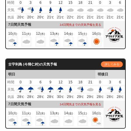
時間
0
3
6
9
12
15
18
21
0
3
6
天気
20
20
20
21
21
22
21
21
21
21
21
気温
℃
℃
℃
℃
℃
℃
℃
℃
℃
℃
℃
7日間天気予報
14日間先までの天気予報を見る
10
11
12
13
14
15
16
(月)
(火)
(水)
(木)
(金)
(土)
(日)
古宇利島 (今帰仁村)の天気予報
詳しくみる
明日
明後日
時間
0
3
6
9
12
15
18
21
0
3
6
天気
28
28
28
28
30
29
29
29
28
28
28
気温
℃
℃
℃
℃
℃
℃
℃
℃
℃
℃
℃
7日間天気予報
14日間先までの天気予報を見る
10
11
12
13
14
15
16
(月)
(火)
(水)
(木)
(金)
(土)
(日)