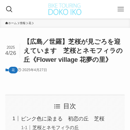
ホーム
情報
花
【広島／世羅】芝桜が見ごろを迎
2025
えています 芝桜とネモフィラの
4/26
丘《Flower village 花夢の里》
2025年4月27日
花
目次
ピンク色に染まる 初恋の丘 芝桜
芝桜とネモフィラの丘