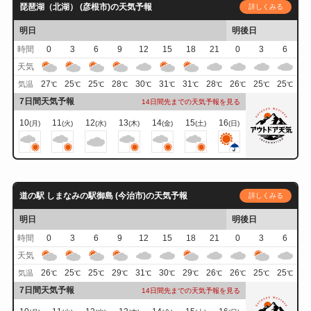
琵琶湖（北湖） (彦根市)の天気予報
詳しくみる
明日
明後日
時間
0
3
6
9
12
15
18
21
0
3
6
天気
27
25
25
28
30
31
31
28
26
25
25
気温
℃
℃
℃
℃
℃
℃
℃
℃
℃
℃
℃
7日間天気予報
14日間先までの天気予報を見る
10
11
12
13
14
15
16
(月)
(火)
(水)
(木)
(金)
(土)
(日)
道の駅 しまなみの駅御島 (今治市)の天気予報
詳しくみる
明日
明後日
時間
0
3
6
9
12
15
18
21
0
3
6
天気
26
25
25
29
31
30
29
26
26
25
25
気温
℃
℃
℃
℃
℃
℃
℃
℃
℃
℃
℃
7日間天気予報
14日間先までの天気予報を見る