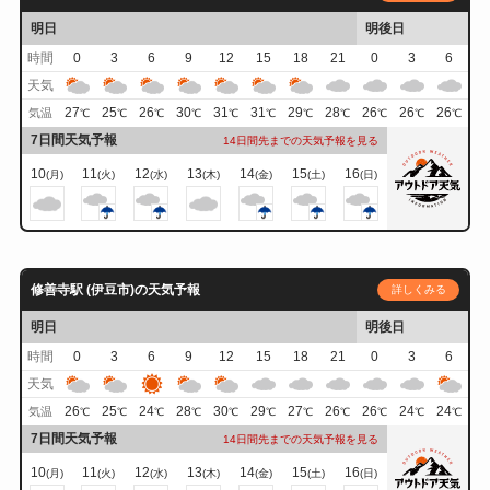
明日
明後日
時間
0
3
6
9
12
15
18
21
0
3
6
天気
27
25
26
30
31
31
29
28
26
26
26
気温
℃
℃
℃
℃
℃
℃
℃
℃
℃
℃
℃
7日間天気予報
14日間先までの天気予報を見る
10
11
12
13
14
15
16
(月)
(火)
(水)
(木)
(金)
(土)
(日)
修善寺駅 (伊豆市)の天気予報
詳しくみる
明日
明後日
時間
0
3
6
9
12
15
18
21
0
3
6
天気
26
25
24
28
30
29
27
26
26
24
24
気温
℃
℃
℃
℃
℃
℃
℃
℃
℃
℃
℃
7日間天気予報
14日間先までの天気予報を見る
10
11
12
13
14
15
16
(月)
(火)
(水)
(木)
(金)
(土)
(日)