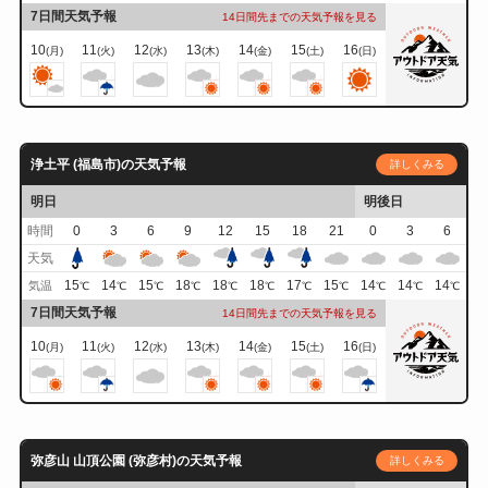
7日間天気予報
14日間先までの天気予報を見る
10
11
12
13
14
15
16
(月)
(火)
(水)
(木)
(金)
(土)
(日)
浄土平 (福島市)の天気予報
詳しくみる
明日
明後日
時間
0
3
6
9
12
15
18
21
0
3
6
天気
15
14
15
18
18
18
17
15
14
14
14
気温
℃
℃
℃
℃
℃
℃
℃
℃
℃
℃
℃
7日間天気予報
14日間先までの天気予報を見る
10
11
12
13
14
15
16
(月)
(火)
(水)
(木)
(金)
(土)
(日)
弥彦山 山頂公園 (弥彦村)の天気予報
詳しくみる