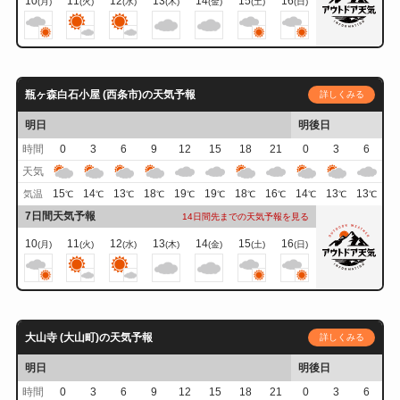
10
11
12
13
14
15
16
(月)
(火)
(水)
(木)
(金)
(土)
(日)
瓶ヶ森白石小屋 (西条市)の天気予報
詳しくみる
明日
明後日
時間
0
3
6
9
12
15
18
21
0
3
6
天気
15
14
13
18
19
19
18
16
14
13
13
気温
℃
℃
℃
℃
℃
℃
℃
℃
℃
℃
℃
7日間天気予報
14日間先までの天気予報を見る
10
11
12
13
14
15
16
(月)
(火)
(水)
(木)
(金)
(土)
(日)
大山寺 (大山町)の天気予報
詳しくみる
明日
明後日
時間
0
3
6
9
12
15
18
21
0
3
6