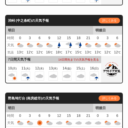
渋峠 (中之条町)の天気予報
詳しくみる
明日
明後日
時間
0
3
6
9
12
15
18
21
0
3
6
天気
13
12
12
16
18
17
15
13
13
12
12
気温
℃
℃
℃
℃
℃
℃
℃
℃
℃
℃
℃
7日間天気予報
14日間先までの天気予報を見る
10
11
12
13
14
15
16
(月)
(火)
(水)
(木)
(金)
(土)
(日)
野島埼灯台 (南房総市)の天気予報
詳しくみる
明日
明後日
時間
0
3
6
9
12
15
18
21
0
3
6
天気