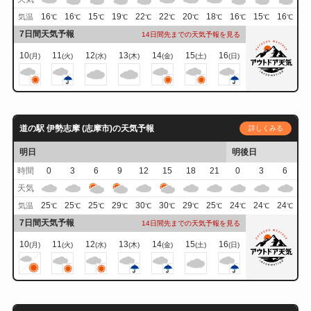
16
16
15
19
22
22
20
18
16
15
16
気温
℃
℃
℃
℃
℃
℃
℃
℃
℃
℃
℃
7日間天気予報
14日間先までの天気予報を見る
10
11
12
13
14
15
16
(月)
(火)
(水)
(木)
(金)
(土)
(日)
道の駅 伊勢志摩 (志摩市)の天気予報
詳しくみる
明日
明後日
時間
0
3
6
9
12
15
18
21
0
3
6
天気
25
25
25
29
30
30
29
25
24
24
24
気温
℃
℃
℃
℃
℃
℃
℃
℃
℃
℃
℃
7日間天気予報
14日間先までの天気予報を見る
10
11
12
13
14
15
16
(月)
(火)
(水)
(木)
(金)
(土)
(日)