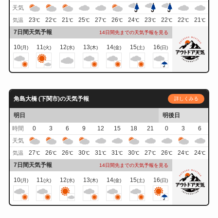
天気
23
22
21
25
27
26
24
23
22
22
21
気温
℃
℃
℃
℃
℃
℃
℃
℃
℃
℃
℃
7日間天気予報
14日間先までの天気予報を見る
10
11
12
13
14
15
16
(月)
(火)
(水)
(木)
(金)
(土)
(日)
角島大橋 (下関市)の天気予報
詳しくみる
明日
明後日
時間
0
3
6
9
12
15
18
21
0
3
6
天気
27
26
26
30
31
31
30
27
26
24
24
気温
℃
℃
℃
℃
℃
℃
℃
℃
℃
℃
℃
7日間天気予報
14日間先までの天気予報を見る
10
11
12
13
14
15
16
(月)
(火)
(水)
(木)
(金)
(土)
(日)