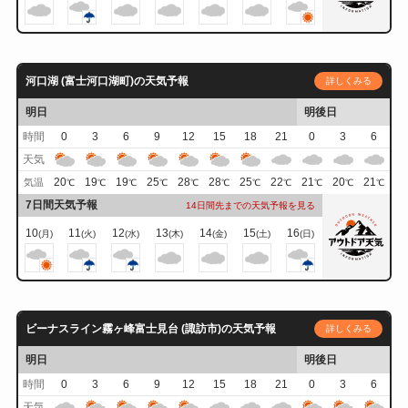
河口湖 (富士河口湖町)の天気予報
詳しくみる
明日
明後日
時間
0
3
6
9
12
15
18
21
0
3
6
天気
20
19
19
25
28
28
25
22
21
20
21
気温
℃
℃
℃
℃
℃
℃
℃
℃
℃
℃
℃
7日間天気予報
14日間先までの天気予報を見る
10
11
12
13
14
15
16
(月)
(火)
(水)
(木)
(金)
(土)
(日)
ビーナスライン霧ヶ峰富士見台 (諏訪市)の天気予報
詳しくみる
明日
明後日
時間
0
3
6
9
12
15
18
21
0
3
6
天気