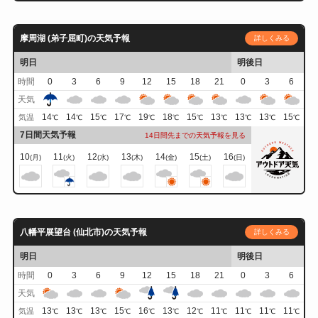
摩周湖 (弟子屈町)の天気予報
詳しくみる
明日
明後日
時間
0
3
6
9
12
15
18
21
0
3
6
天気
14
14
15
17
19
18
15
13
13
13
15
気温
℃
℃
℃
℃
℃
℃
℃
℃
℃
℃
℃
7日間天気予報
14日間先までの天気予報を見る
10
11
12
13
14
15
16
(月)
(火)
(水)
(木)
(金)
(土)
(日)
八幡平展望台 (仙北市)の天気予報
詳しくみる
明日
明後日
時間
0
3
6
9
12
15
18
21
0
3
6
天気
13
13
13
15
16
13
12
11
11
11
11
気温
℃
℃
℃
℃
℃
℃
℃
℃
℃
℃
℃