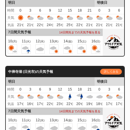
明日
明後日
時間
0
3
6
9
12
15
18
21
0
3
6
天気
21
21
22
24
25
25
22
21
21
21
21
気温
℃
℃
℃
℃
℃
℃
℃
℃
℃
℃
℃
7日間天気予報
14日間先までの天気予報を見る
10
11
12
13
14
15
16
(月)
(火)
(水)
(木)
(金)
(土)
(日)
中禅寺湖 (日光市)の天気予報
詳しくみる
明日
明後日
時間
0
3
6
9
12
15
18
21
0
3
6
天気
17
16
17
22
23
22
20
19
18
17
17
気温
℃
℃
℃
℃
℃
℃
℃
℃
℃
℃
℃
7日間天気予報
14日間先までの天気予報を見る
10
11
12
13
14
15
16
(月)
(火)
(水)
(木)
(金)
(土)
(日)